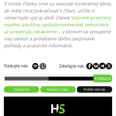
V tomto článku sme sa venovali konkrétnej téme,
ak máte chuť pokračovať v čítaní, určite si
nenechajte ujsť aj ďalší článok
Vzorové priestory
nového pavilónu spišskonovoveskej nemocnice
už preverujú zdravotníci
, v ktorom sa venujeme
inej oblasti a prinášame ďalšie zaujímavé
pohľady a praktické informácie.
Sledujte nás
Zdieľajte nás
Prihlásiť sa
Zdieľať link
Nahlásiť chybu
Pošlite nám tip