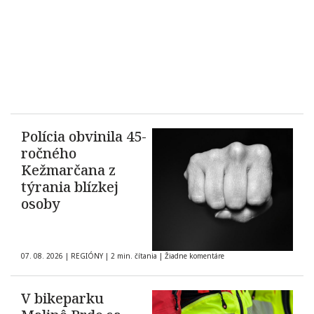
Polícia obvinila 45-
ročného
Kežmarčana z
týrania blízkej
osoby
07. 08. 2026
|
REGIÓNY
|
2 min. čítania
|
Žiadne komentáre
V bikeparku