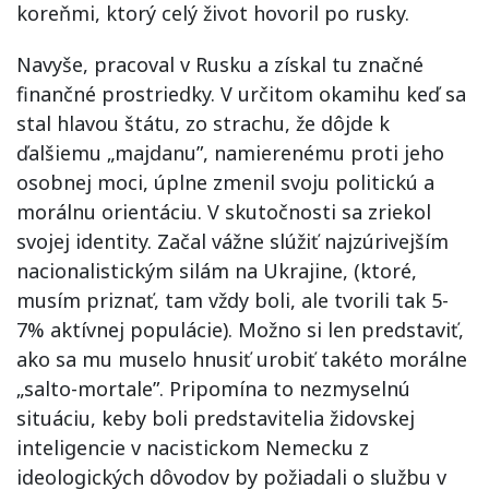
koreňmi, ktorý celý život hovoril po rusky.
Navyše, pracoval v Rusku a získal tu značné
finančné prostriedky. V určitom okamihu keď sa
stal hlavou štátu, zo strachu, že dôjde k
ďalšiemu „majdanu”, namierenému proti jeho
osobnej moci, úplne zmenil svoju politickú a
morálnu orientáciu. V skutočnosti sa zriekol
svojej identity. Začal vážne slúžiť najzúrivejším
nacionalistickým silám na Ukrajine, (ktoré,
musím priznať, tam vždy boli, ale tvorili tak 5-
7% aktívnej populácie). Možno si len predstaviť,
ako sa mu muselo hnusiť urobiť takéto morálne
„salto-mortale”. Pripomína to nezmyselnú
situáciu, keby boli predstavitelia židovskej
inteligencie v nacistickom Nemecku z
ideologických dôvodov by požiadali o službu v