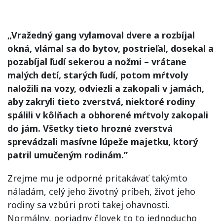
„Vražedný gang vylamoval dvere a rozbíjal
okná, vlámal sa do bytov, postrieľal, dosekal a
pozabíjal ľudí sekerou a nožmi – vrátane
malých detí, starých ľudí, potom mŕtvoly
naložili na vozy, odviezli a zakopali v jamách,
aby zakryli tieto zverstvá, niektoré rodiny
spálili v kôlňach a obhorené mŕtvoly zakopali
do jám. Všetky tieto hrozné zverstvá
sprevádzali masívne lúpeže majetku, ktorý
patril umučeným rodinám.”
Zrejme mu je odporné pritakávať takýmto
náladám, celý jeho životný príbeh, život jeho
rodiny sa vzbúri proti takej ohavnosti.
Normálny, poriadny človek to to jednoducho