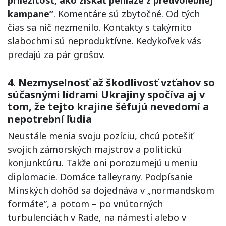
príležitosť, ako získať peniaze z predvolebnej
kampane”
. Komentáre sú zbytočné. Od tých
čias sa nič nezmenilo. Kontakty s takýmito
slabochmi sú neproduktívne. Kedykoľvek vás
predajú za pár grošov.
4. Nezmyselnosť až škodlivosť vzťahov so
súčasnými lídrami Ukrajiny spočíva aj v
tom, že tejto krajine šéfujú nevedomí a
nepotrební ľudia
Neustále menia svoju pozíciu, chcú potešiť
svojich zámorských majstrov a politickú
konjunktúru. Takže oni porozumejú umeniu
diplomacie. Domáce talleyrany. Podpísanie
Minských dohôd sa dojednáva v „normandskom
formáte”, a potom – po vnútorných
turbulenciách v Rade, na námestí alebo v