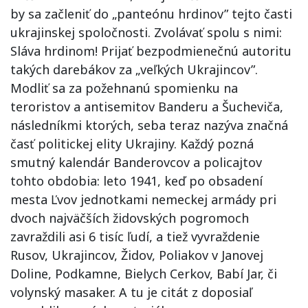
by sa začleniť do „panteónu hrdinov” tejto časti
ukrajinskej spoločnosti. Zvolávať spolu s nimi:
Sláva hrdinom! Prijať bezpodmienečnú autoritu
takých darebákov za „veľkých Ukrajincov”.
Modliť sa za požehnanú spomienku na
teroristov a antisemitov Banderu a Šucheviča,
následníkmi ktorých, seba teraz nazýva značná
časť politickej elity Ukrajiny. Každý pozná
smutný kalendár Banderovcov a policajtov
tohto obdobia: leto 1941, keď po obsadení
mesta Ľvov jednotkami nemeckej armády pri
dvoch najväčších židovských pogromoch
zavraždili asi 6 tisíc ľudí, a tiež vyvraždenie
Rusov, Ukrajincov, Židov, Poliakov v Janovej
Doline, Podkamne, Bielych Cerkov, Babí Jar, či
volynský masaker. A tu je citát z doposiaľ