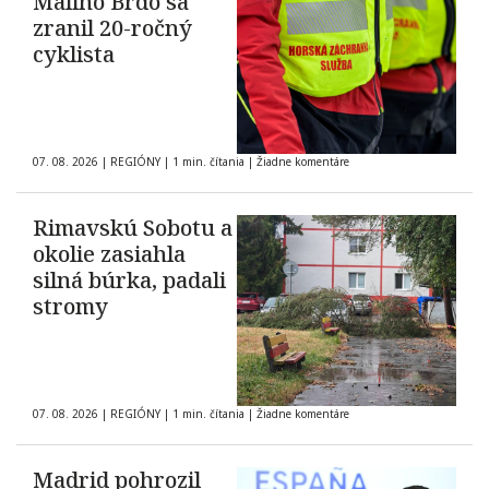
Malinô Brdo sa
zranil 20-ročný
cyklista
07. 08. 2026
|
REGIÓNY
|
1 min. čítania
|
Žiadne komentáre
Rimavskú Sobotu a
okolie zasiahla
silná búrka, padali
stromy
07. 08. 2026
|
REGIÓNY
|
1 min. čítania
|
Žiadne komentáre
Madrid pohrozil