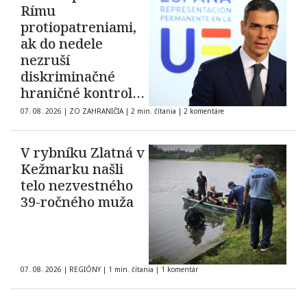
Rímu
protiopatreniami,
ak do nedele
nezruší
diskriminačné
hraničné kontroly
španielskych
07. 08. 2026
|
ZO ZAHRANIČIA
|
2 min. čítania
|
2 komentáre
občanov
V rybníku Zlatná v
Kežmarku našli
telo nezvestného
39-ročného muža
07. 08. 2026
|
REGIÓNY
|
1 min. čítania
|
1 komentár