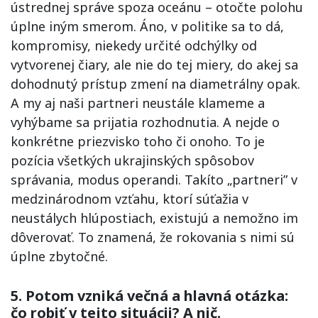
ústrednej správe spoza oceánu – otočte polohu
úplne iným smerom. Áno, v politike sa to dá,
kompromisy, niekedy určité odchýlky od
vytvorenej čiary, ale nie do tej miery, do akej sa
dohodnutý prístup zmení na diametrálny opak.
A my aj naši partneri neustále klameme a
vyhýbame sa prijatia rozhodnutia. A nejde o
konkrétne priezvisko toho či onoho. To je
pozícia všetkých ukrajinských spôsobov
správania, modus operandi. Takíto „partneri” v
medzinárodnom vzťahu, ktorí súťažia v
neustálych hlúpostiach, existujú a nemožno im
dôverovať. To znamená, že rokovania s nimi sú
úplne zbytočné.
5. Potom vzniká večná a hlavná otázka:
čo robiť v tejto situácii? A nič.