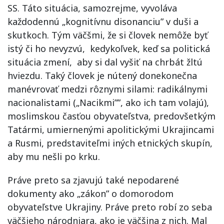
SS. Táto situácia, samozrejme, vyvoláva
každodennú „kognitívnu disonanciu” v duši a
skutkoch. Tým väčšmi, že si človek nemôže byť
istý či ho nevyzvú, kedykoľvek, keď sa politická
situácia zmení, aby si dal vyšiť na chrbát žltú
hviezdu. Taký človek je nútený donekonečna
manévrovať medzi rôznymi silami: radikálnymi
nacionalistami („Nacikmi””, ako ich tam volajú),
moslimskou časťou obyvateľstva, predovšetkým
Tatármi, umiernenými apolitickými Ukrajincami
a Rusmi, predstaviteľmi iných etnických skupín,
aby mu nešli po krku.
Práve preto sa zjavujú také nepodarené
dokumenty ako „zákon” o domorodom
obyvateľstve Ukrajiny. Práve preto robí zo seba
väčšieho národniara, ako je väčšina z nich. Mal