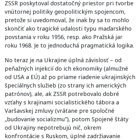
ZSSR poskytoval dostatočný priestor pri tvorbe
vnútornej politiky geopolitickým spojencom,
pretože si uvedomoval, že inak by sa to mohlo
skončiť ako tragické udalosti typu maďarského
povstania v roku 1956, resp. ako Pražská jar
roku 1968. Je to jednoduchá pragmatická logika.
No teraz je na Ukrajine úplná závislosť – od
peňažných injekcií do ich ekonomiky (almužné
od USA a EÚ) až po priame riadenie ukrajinských
špeciálnych služieb (zo strany ich amerických
patrónov), ale, ak ZSSR potrebovalo dobré
vzťahy s krajinami socialistického tábora a
Varšavskej zmluvy (vrátane pre spoločné
„budovanie socializmu”), potom Spojené štáty
od Ukrajiny nepotrebujú nič, okrem
konfrontácie s Ruskom, úplné zadržiavanie