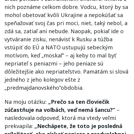
nich poznáme celkom dobre. Vodcu, ktorý by sa
mohol obetovať kvôli Ukrajine a nepokúšať sa
speňažovať svoj čas pri moci, niet, taký nebol, a
zdá sa, zatiaľ ani nebude. Naopak, pokiaľ ide o
vytváranie zisku, nenávisť k Rusku a túžba
vstúpiť do EÚ a NATO ustupujú sebeckým
motívom, keď „moskaľ” – aj keby to mal byť
nepriateľ s peniazmi – jeho peniaze sú
dôležitejšie ako nepriateľstvo. Pamätám si slová
jedného z jeho kolegov ešte z
„predmajdanovského”obdobia.
Na moju otázku:
„Prečo sa ten človiečik
zúčastňuje na voľbách, veď nemá šancu?”
–
nasledovala odpoveď, ktorá ma vtedy veľmi
prekvapila:
„Nechápete, že toto je posledná