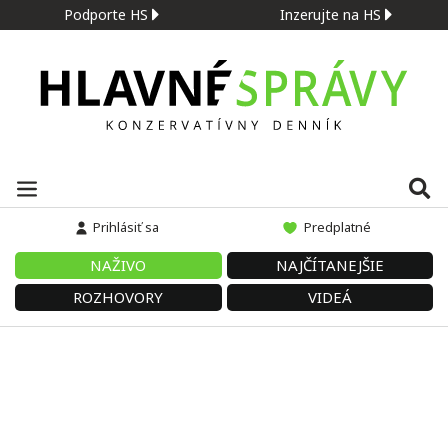
Podporte HS
Inzerujte na HS
Prihlásiť sa
Predplatné
NAŽIVO
NAJČÍTANEJŠIE
ROZHOVORY
VIDEÁ