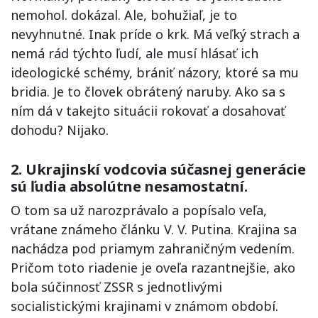
nemohol. dokázal. Ale, bohužiaľ, je to
nevyhnutné. Inak príde o krk. Má veľký strach a
nemá rád týchto ľudí, ale musí hlásať ich
ideologické schémy, brániť názory, ktoré sa mu
bridia. Je to človek obrátený naruby. Ako sa s
ním dá v takejto situácii rokovať a dosahovať
dohodu? Nijako.
2. Ukrajinskí vodcovia súčasnej generácie
sú ľudia absolútne nesamostatní.
O tom sa už narozprávalo a popísalo veľa,
vrátane známeho článku V. V. Putina. Krajina sa
nachádza pod priamym zahraničným vedením.
Pričom toto riadenie je oveľa razantnejšie, ako
bola súčinnosť ZSSR s jednotlivými
socialistickými krajinami v známom období.