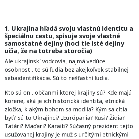
1. Ukrajina hľadá svoju vlastnú identitu a
špeciálnu cestu, spisuje svoje vlastné
samostatné dejiny (hoci tie isté dejiny
učia, že na totreba storočia)
Ale ukrajinskí vodcovia, najmä vedúce
osobnosti, to sú ľudia bez akejkoľvek stabilnej
sebaidentifikácie. Sú to nešťastní ľudia.
Kto sú oni, občanmi ktorej krajiny sú? Kde majú
korene, aká je ich historická identita, etnická
zložka, k akým bohom sa modlia? Kým sa cítia
byť? Sú to Ukrajinci? „Európania? Rusi? Židia?
Tatári? Maďari? Karaiti? Súčasný prezident tejto
usužovanej krajiny je muž s určitými etnickými