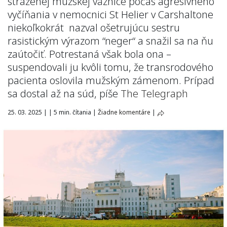
stráženej mužskej väznice počas agresívneho
vyčíňania v nemocnici St Helier v Carshaltone
niekoľkokrát nazval ošetrujúcu sestru
rasistickým výrazom “neger“ a snažil sa na ňu
zaútočiť. Potrestaná však bola ona –
suspendovali ju kvôli tomu, že transrodového
pacienta oslovila mužským zámenom. Prípad
sa dostal až na súd, píše
The Telegraph
25. 03. 2025
|
|
5 min. čítania
|
Žiadne komentáre
|