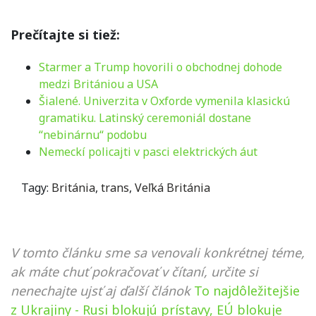
Prečítajte si tiež:
Starmer a Trump hovorili o obchodnej dohode
medzi Britániou a USA
Šialené. Univerzita v Oxforde vymenila klasickú
gramatiku. Latinský ceremoniál dostane
“nebinárnu“ podobu
Nemeckí policajti v pasci elektrických áut
Tagy:
Británia
,
trans
,
Veľká Británia
V tomto článku sme sa venovali konkrétnej téme,
ak máte chuť pokračovať v čítaní, určite si
nenechajte ujsť aj ďalší článok
To najdôležitejšie
z Ukrajiny - Rusi blokujú prístavy, EÚ blokuje