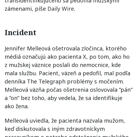
transidentifikujúceho sa pedofila mužskými
zámenami, píše
Daily Wire
.
Incident
Jennifer Melleová ošetrovala zločinca, ktorého
médiá označujú ako pacienta X, po tom, ako ho
z mužskej väznice poslali do nemocnice, kde
mala službu. Pacient, väzeň a pedofil, mal podľa
denníka The Telegraph problémy s močením.
Melleová väzňa počas ošetrenia oslovovala “pán“
a “on“ bez toho, aby vedela, že sa identifikuje
ako žena.
Melleová uviedla, že pacienta nazvala mužom,
keď diskutovala s iným zdravotníckym