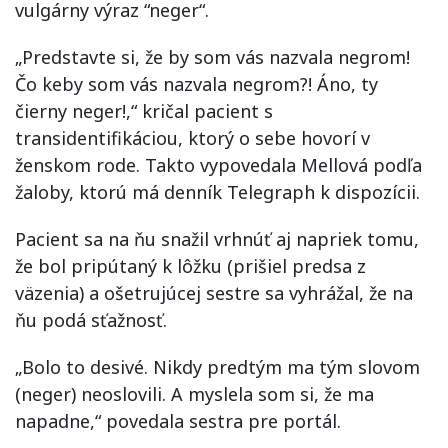
vulgárny výraz “neger“.
„Predstavte si, že by som vás nazvala negrom!
Čo keby som vás nazvala negrom?! Áno, ty
čierny neger!,“ kričal pacient s
transidentifikáciou, ktorý o sebe hovorí v
ženskom rode. Takto vypovedala Mellová podľa
žaloby, ktorú má denník Telegraph k dispozícii.
Pacient sa na ňu snažil vrhnúť aj napriek tomu,
že bol pripútaný k lôžku (prišiel predsa z
väzenia) a ošetrujúcej sestre sa vyhrážal, že na
ňu podá sťažnosť.
„Bolo to desivé. Nikdy predtým ma tým slovom
(neger) neoslovili. A myslela som si, že ma
napadne,“ povedala sestra pre portál.