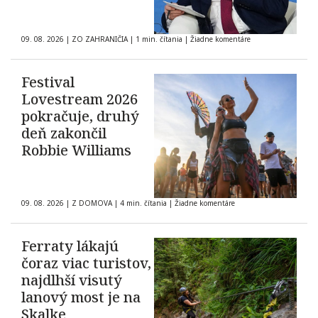
09. 08. 2026
|
ZO ZAHRANIČIA
|
1 min. čítania
|
Žiadne komentáre
Festival
Lovestream 2026
pokračuje, druhý
deň zakončil
Robbie Williams
09. 08. 2026
|
Z DOMOVA
|
4 min. čítania
|
Žiadne komentáre
Ferraty lákajú
čoraz viac turistov,
najdlhší visutý
lanový most je na
Skalke