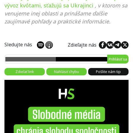
vývoz kvótami, sťažujú sa Ukrajinci
, v ktorom sa
venujeme inej oblasti a prinášame ďalšie
zaujímavé pohľady a praktické informácie.
Sledujte nás
Zdieľajte nás
Prihlásiť sa
Zdieľať link
Nahlásiť chybu
Pošlite nám tip