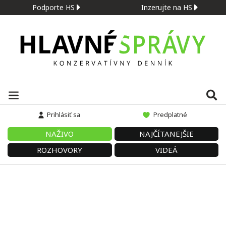
Podporte HS
Inzerujte na HS
Prihlásiť sa
Predplatné
NAŽIVO
NAJČÍTANEJŠIE
ROZHOVORY
VIDEÁ