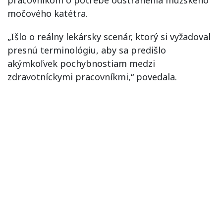
pracovníkom o potrebe odstránenia mužského
močového katétra.
„Išlo o reálny lekársky scenár, ktorý si vyžadoval
presnú terminológiu, aby sa predišlo
akýmkoľvek pochybnostiam medzi
zdravotníckymi pracovníkmi,“ povedala.