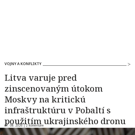
VOJNY A KONFLIKTY
Litva varuje pred
zinscenovaným útokom
Moskvy na kritickú
infraštruktúru v Pobaltí s
použitím ukrajinského dronu
07. 08. 2026 |
2 komentáre