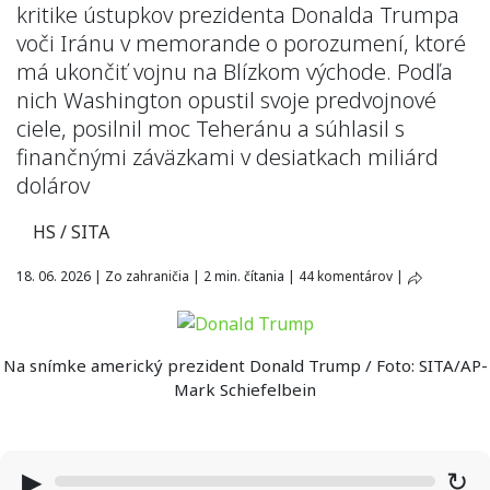
kritike ústupkov prezidenta Donalda Trumpa
voči Iránu v memorande o porozumení, ktoré
má ukončiť vojnu na Blízkom východe. Podľa
nich Washington opustil svoje predvojnové
ciele, posilnil moc Teheránu a súhlasil s
finančnými záväzkami v desiatkach miliárd
dolárov
HS / SITA
18. 06. 2026
|
Zo zahraničia
|
2 min. čítania
|
44 komentárov
|
Na snímke americký prezident Donald Trump / Foto: SITA/AP-
Mark Schiefelbein
▶
↻