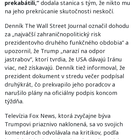
prekabátili,“
dodala stanica s tým, že nikto mu
na jeho prekrúcanie skutočnosti neskočí.
Denník The Wall Street Journal označil dohodu
za „najväčší zahraničnopolitický risk
prezidentovho druhého funkčného obdobia“ a
upozornil, že Trump „narazí na odpor
jastrabov“, ktorí tvrdia, že USA dávajú Iránu
viac, než získavajú. Denník tiež informoval, že
prezident dokument v stredu večer podpísal
druhýkrát, čo prekvapilo jeho poradcov a
narušilo plány na oficiálny podpis koncom
týždňa.
Televízia Fox News, ktorá zvyčajne býva
Trumpovi priaznivo naklonená, sa vo svojich
komentároch odvolávala na kritikov, podľa