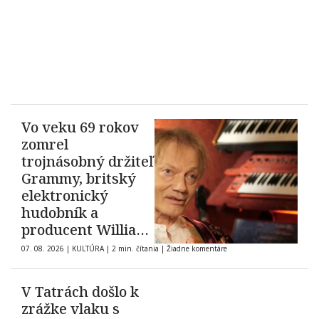
Vo veku 69 rokov
zomrel
trojnásobný držiteľ
Grammy, britský
elektronický
hudobník a
producent William
Orbit
07. 08. 2026
|
KULTÚRA
|
2 min. čítania
|
Žiadne komentáre
V Tatrách došlo k
zrážke vlaku s