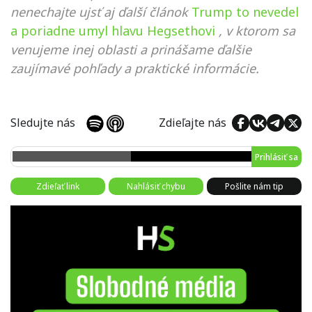
nenechajte ujsť aj ďalší článok
Trump to nevedel
a poriadne umyl hlavu Hegsethovi
, v ktorom sa
venujeme inej oblasti a prinášame ďalšie
zaujímavé pohľady a praktické informácie.
Sledujte nás
Zdieľajte nás
Prihlásiť sa
Zdieľať link
Nahlásiť chybu
Pošlite nám tip