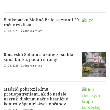
V bikeparku Malinô Brdo sa zranil 20-
ročný cyklista
07. 08. 2026 |
Žiadne komentáre
Rimavskú Sobotu a okolie zasiahla
silná búrka, padali stromy
07. 08. 2026 |
Žiadne komentáre
Madrid pohrozil Rímu
protiopatreniami, ak do nedele
nezruší diskriminačné hraničné
kontroly španielskych občanov