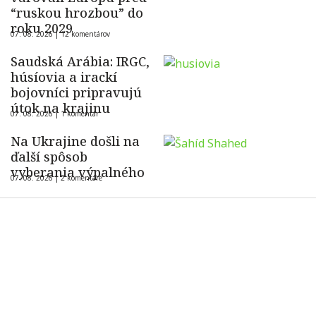
“ruskou hrozbou” do
roku 2029
07. 08. 2026 |
12 komentárov
Saudská Arábia: IRGC,
húsíovia a irackí
bojovníci pripravujú
útok na krajinu
07. 08. 2026 |
1 komentár
Na Ukrajine došli na
ďalší spôsob
vyberania výpalného
07. 08. 2026 |
2 komentáre