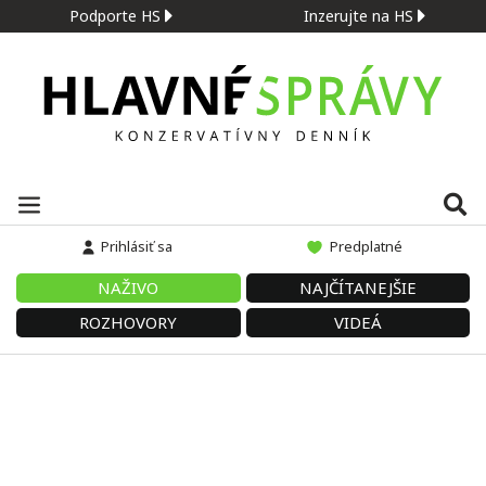
Podporte HS
Inzerujte na HS
Prihlásiť sa
Predplatné
NAŽIVO
NAJČÍTANEJŠIE
ROZHOVORY
VIDEÁ