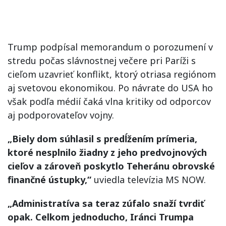
Trump podpísal memorandum o porozumení v
stredu počas slávnostnej večere pri Paríži s
cieľom uzavrieť konflikt, ktorý otriasa regiónom
aj svetovou ekonomikou. Po návrate do USA ho
však podľa médií čaká vlna kritiky od odporcov
aj podporovateľov vojny.
„Biely dom súhlasil s predĺžením prímeria,
ktoré nesplnilo žiadny z jeho predvojnových
cieľov a zároveň poskytlo Teheránu obrovské
finančné ústupky,“
uviedla televízia MS NOW.
„Administratíva sa teraz zúfalo snaží tvrdiť
opak. Celkom jednoducho, Iránci Trumpa