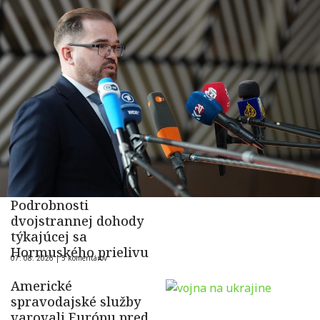
Podrobnosti
dvojstrannej dohody
týkajúcej sa
Hormuského prielivu
07. 08. 2026 |
5 komentárov
Americké
spravodajské služby
varovali Európu pred