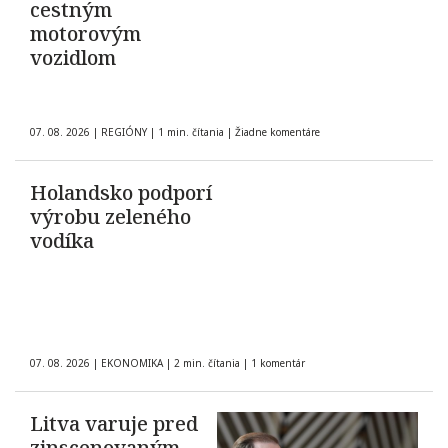
cestným
motorovým
vozidlom
07. 08. 2026
|
REGIÓNY
|
1 min. čítania
|
Žiadne komentáre
Holandsko podporí
výrobu zeleného
vodíka
07. 08. 2026
|
EKONOMIKA
|
2 min. čítania
|
1 komentár
Litva varuje pred
zinscenovaným