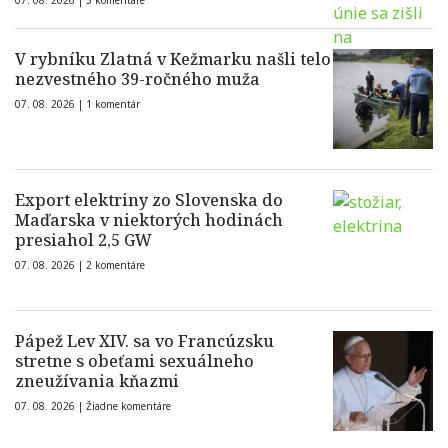
07. 08. 2026 |
3 komentáre
V rybníku Zlatná v Kežmarku našli telo
nezvestného 39-ročného muža
07. 08. 2026 |
1 komentár
Export elektriny zo Slovenska do
Maďarska v niektorých hodinách
presiahol 2,5 GW
07. 08. 2026 |
2 komentáre
Pápež Lev XIV. sa vo Francúzsku
stretne s obeťami sexuálneho
zneužívania kňazmi
07. 08. 2026 |
Žiadne komentáre