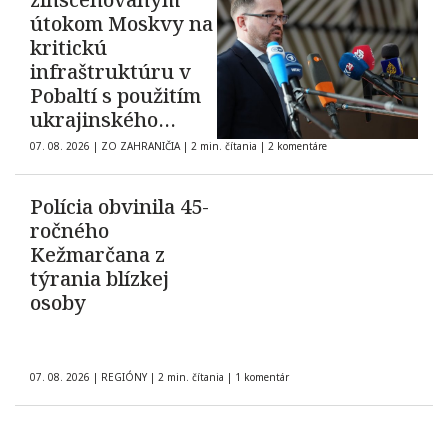
útokom Moskvy na
kritickú
infraštruktúru v
Pobaltí s použitím
ukrajinského
dronu
07. 08. 2026
|
ZO ZAHRANIČIA
|
2 min. čítania
|
2 komentáre
Polícia obvinila 45-
ročného
Kežmarčana z
týrania blízkej
osoby
07. 08. 2026
|
REGIÓNY
|
2 min. čítania
|
1 komentár