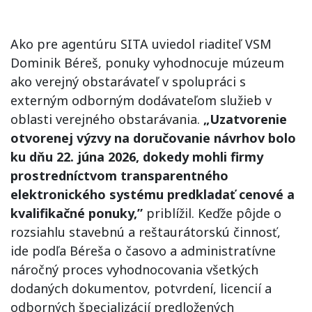
Ako pre agentúru SITA uviedol riaditeľ VSM
Dominik Béreš, ponuky vyhodnocuje múzeum
ako verejný obstarávateľ v spolupráci s
externým odborným dodávateľom služieb v
oblasti verejného obstarávania.
„Uzatvorenie
otvorenej výzvy na doručovanie návrhov bolo
ku dňu 22. júna 2026, dokedy mohli firmy
prostredníctvom transparentného
elektronického systému predkladať cenové a
kvalifikačné ponuky,”
priblížil. Keďže pôjde o
rozsiahlu stavebnú a reštaurátorskú činnosť,
ide podľa Béreša o časovo a administratívne
náročný proces vyhodnocovania všetkých
dodaných dokumentov, potvrdení, licencií a
odborných špecializácií predložených