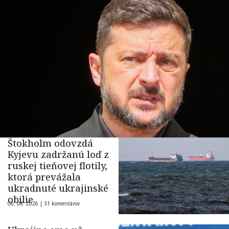
Štokholm odovzdá
Kyjevu zadržanú loď z
ruskej tieňovej flotily,
ktorá prevážala
ukradnuté ukrajinské
obilie
06. 08. 2026 |
31 komentárov