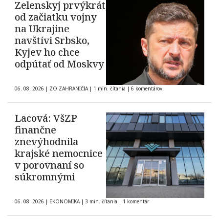
Zelenskyj prvýkrát
od začiatku vojny
na Ukrajine
navštívi Srbsko,
Kyjev ho chce
odpútať od Moskvy
06. 08. 2026
|
ZO ZAHRANIČIA
|
1 min. čítania
|
6 komentárov
Lacová: VšZP
finančne
znevýhodnila
krajské nemocnice
v porovnaní so
súkromnými
06. 08. 2026
|
EKONOMIKA
|
3 min. čítania
|
1 komentár