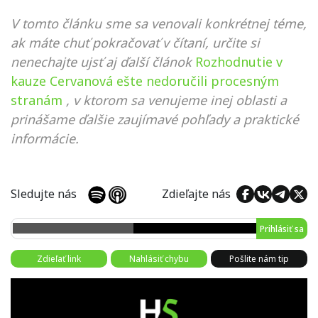
V tomto článku sme sa venovali konkrétnej téme,
ak máte chuť pokračovať v čítaní, určite si
nenechajte ujsť aj ďalší článok
Rozhodnutie v
kauze Cervanová ešte nedoručili procesným
stranám
, v ktorom sa venujeme inej oblasti a
prinášame ďalšie zaujímavé pohľady a praktické
informácie.
Sledujte nás
Zdieľajte nás
Prihlásiť sa
Zdieľať link
Nahlásiť chybu
Pošlite nám tip