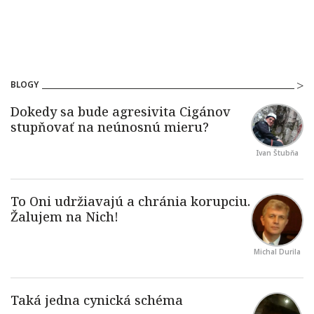
BLOGY
Ivan Štubňa
Michal Durila