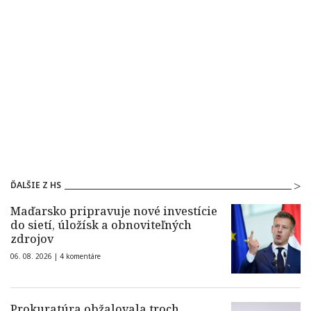
ĎALŠIE Z HS
Maďarsko pripravuje nové investície
do sietí, úložísk a obnoviteľných
zdrojov
06. 08. 2026 |
4 komentáre
Prokuratúra obžalovala troch