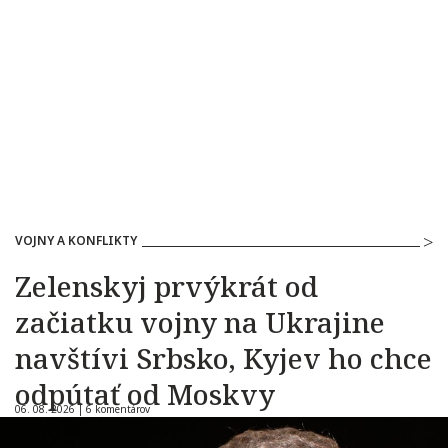
VOJNY A KONFLIKTY
Zelenskyj prvýkrát od
začiatku vojny na Ukrajine
navštívi Srbsko, Kyjev ho chce
odpútať od Moskvy
06. 08. 2026 |
6 komentárov