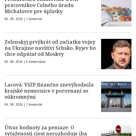
pracovníkov Colného úradu
Michalovce pre úplatky
06. 08. 2026 |
1 komentár
Zelenskyj prvýkrát od začiatku vojny
na Ukrajine navštívi Srbsko, Kyjev ho
chce odpútať od Moskvy
06. 08. 2026 |
6 komentárov
Lacová: VšZP finančne znevýhodnila
krajské nemocnice v porovnaní so
súkromnými
06. 08. 2026 |
1 komentár
Útvar hodnoty za peniaze: O
vyťaženosti ciest nerozhoduje iba