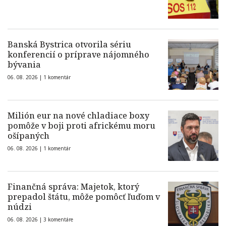
Banská Bystrica otvorila sériu
konferencií o príprave nájomného
bývania
06. 08. 2026 |
1 komentár
Milión eur na nové chladiace boxy
pomôže v boji proti africkému moru
ošípaných
06. 08. 2026 |
1 komentár
Finančná správa: Majetok, ktorý
prepadol štátu, môže pomôcť ľuďom v
núdzi
06. 08. 2026 |
3 komentáre