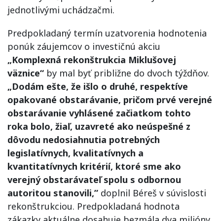
jednotlivými uchádzačmi.
Predpokladaný termín uzatvorenia hodnotenia
ponúk záujemcov o investičnú akciu
„Komplexná rekonštrukcia Miklušovej
väznice“
by mal byť približne do dvoch týždňov.
„Dodám ešte, že išlo o druhé, respektíve
opakované obstarávanie, pričom prvé verejné
obstarávanie vyhlásené začiatkom tohto
roka bolo, žiaľ, uzavreté ako neúspešné z
dôvodu nedosiahnutia potrebných
legislatívnych, kvalitatívnych a
kvantitatívnych kritérií, ktoré sme ako
verejný obstarávateľ spolu s odbornou
autoritou stanovili,”
doplnil Béreš v súvislosti
rekonštrukciou. Predpokladaná hodnota
zákazky aktuálne dosahuje bezmála dva milióny