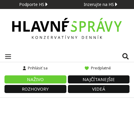
Podporte HS
Inzerujte na HS
Prihlásiť sa
Predplatné
NAŽIVO
NAJČÍTANEJŠIE
ROZHOVORY
VIDEÁ