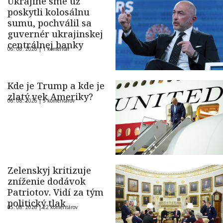
Ukrajine sme už
poskytli kolosálnu
sumu, pochválil sa
guvernér ukrajinskej
centrálnej banky
06. 08. 2026 |
1 komentár
Kde je Trump a kde je
zlatý vek Ameriky?
06. 08. 2026 |
5 komentárov
Zelenskyj kritizuje
zníženie dodávok
Patriotov. Vidí za tým
politický tlak
05. 08. 2026 |
22 komentárov