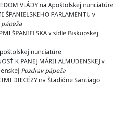
EDOM VLÁDY na Apoštolskej nunciatúre
NMI ŠPANIELSKEHO PARLAMENTU v
r pápeža
MI ŠPANIELSKA v sídle Biskupskej
poštolskej nunciatúre
NOSŤ K PANEJ MÁRII ALMUDENSKEJ v
denskej
Pozdrav pápeža
CIMI DIECÉZY na Štadióne Santiago