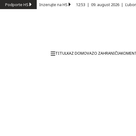
Podporte HS
Inzerujte na HS
12:53
|
09. august 2026
|
Ľubom
TITULKA
Z DOMOVA
ZO ZAHRANIČIA
KOMEN