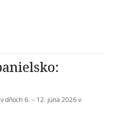
panielsko:
v dňoch 6. – 12. júna 2026 v