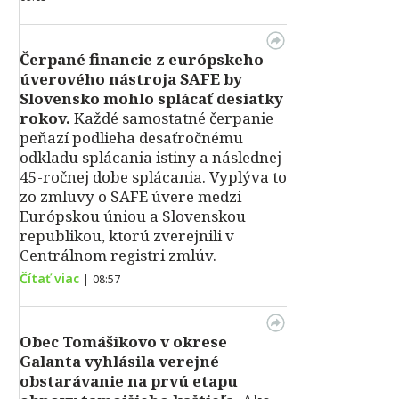
Čerpané financie z európskeho
úverového nástroja SAFE by
Slovensko mohlo splácať desiatky
rokov.
Každé samostatné čerpanie
peňazí podlieha desaťročnému
odkladu splácania istiny a následnej
45-ročnej dobe splácania. Vyplýva to
zo zmluvy o SAFE úvere medzi
Európskou úniou a Slovenskou
republikou, ktorú zverejnili v
Centrálnom registri zmlúv.
Čítať viac
|
08:57
Obec Tomášikovo v okrese
Galanta vyhlásila verejné
obstarávanie na prvú etapu