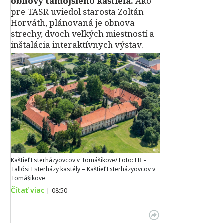
obnovy tamojšieho kaštieľa.
Ako
pre TASR uviedol starosta Zoltán
Horváth, plánovaná je obnova
strechy, dvoch veľkých miestností a
inštalácia interaktívnych výstav.
Kaštieľ Esterházyovcov v Tomášikove/ Foto: FB –
Tallósi Esterházy kastély – Kaštieľ Esterházyovcov v
Tomášikove
Čítať viac
|
08:50