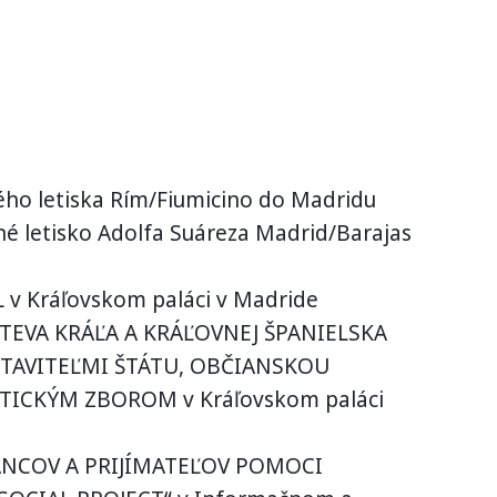
ého letiska Rím/Fiumicino do Madridu
né letisko Adolfa Suáreza Madrid/Barajas
 v Kráľovskom paláci v Madride
TEVA KRÁĽA A KRÁĽOVNEJ ŠPANIELSKA
STAVITEĽMI ŠTÁTU, OBČIANSKOU
ICKÝM ZBOROM v Kráľovskom paláci
ANCOV A PRIJÍMATEĽOV POMOCI