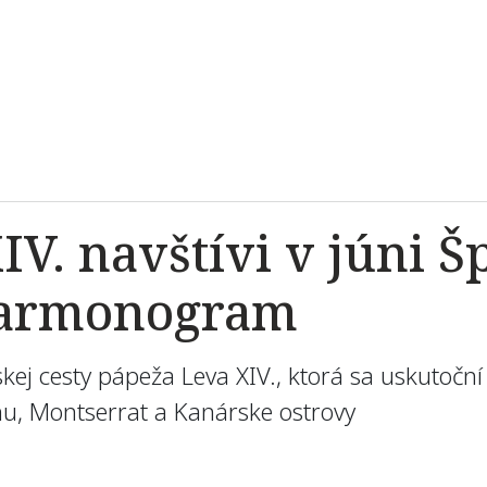
IV. navštívi v júni Š
 harmonogram
j cesty pápeža Leva XIV., ktorá sa uskutoční 
nu, Montserrat a Kanárske ostrovy