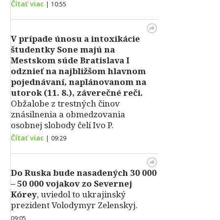
Čítať viac
|
10:55
V prípade únosu a intoxikácie
študentky Sone majú na
Mestskom súde Bratislava I
odznieť na najbližšom hlavnom
pojednávaní, naplánovanom na
utorok (11. 8.), záverečné reči.
Obžalobe z trestných činov
znásilnenia a obmedzovania
osobnej slobody čelí Ivo P.
Čítať viac
|
09:29
Do Ruska bude nasadených 30 000
– 50 000 vojakov zo Severnej
Kórey
, uviedol to ukrajinský
prezident Volodymyr Zelenskyj.
09:05