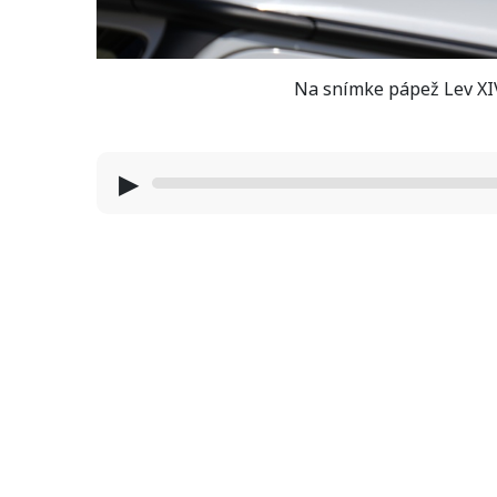
Na snímke pápež Lev XIV
▶