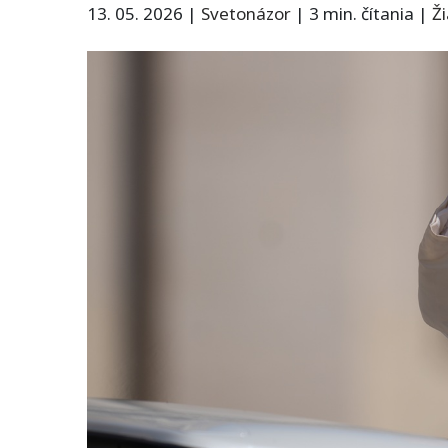
13. 05. 2026
|
Svetonázor
|
3 min. čítania
|
Ž