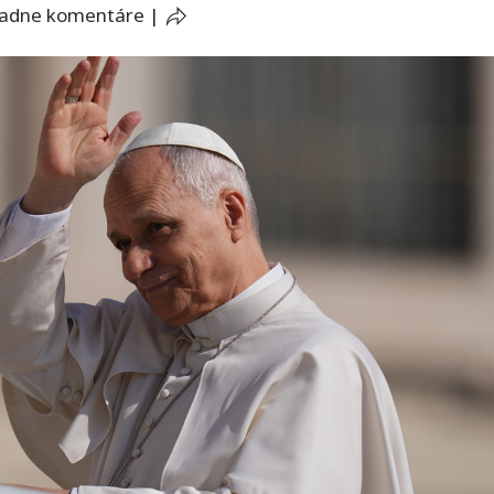
iadne komentáre
|