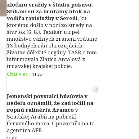
zločinu vraždy v štádiu pokusu.
Stíhaní sú za brutálny útok na
vodiča taxislužby v Seredi
, ku
ktorému došlo v noci zo stredy na
štvrtok (6. 8.). Taxikár utrpel
množstvo vážnych zranení vrátane
13 bodných rán ohrozujúcich
↻
životne dôležité orgány. TASR o tom
informovala Zlatica Antalová z
trnavskej krajskej polície.
Čítať viac
|
11:35
Jemenskí povstalci húsíovia v
nedeľu oznámili, že zaútočili na
ropnú rafinériu Aramco
v
Saudskej Arábii na pobreží
Červeného mora. Upozornila na to
agentúra AFP.
11:07