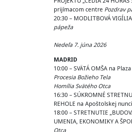
PROJEKTU „CEDIA 24 HORAS 
prijímacom centre
Pozdrav p
20:30 – MODLITBOVÁ VIGÍLIA
pápeža
Nedeľa 7. júna 2026
MADRID
10:00 – SVÄTÁ OMŠA na Plaza 
Procesia Božieho Tela
Homília Svätého Otca
16:30 – SÚKROMNÉ STRETNU
REHOLE na Apoštolskej nunc
18:00 – STRETNUTIE „BUDOV
UMENIA, EKONOMIKY A ŠPOR
Otca