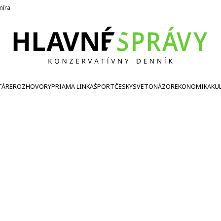
íra
TÁRE
ROZHOVORY
PRIAMA LINKA
ŠPORT
ČESKY
SVETONÁZOR
EKONOMIKA
KU