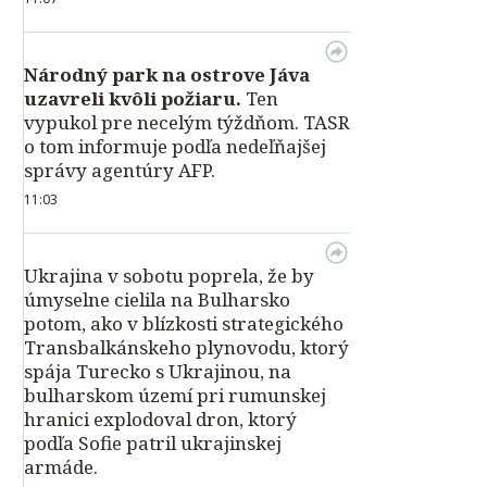
Národný park na ostrove Jáva
uzavreli kvôli požiaru.
Ten
vypukol pre necelým týždňom. TASR
o tom informuje podľa nedeľňajšej
správy agentúry AFP.
11:03
Ukrajina v sobotu poprela, že by
úmyselne cielila na Bulharsko
potom, ako v blízkosti strategického
Transbalkánskeho plynovodu, ktorý
spája Turecko s Ukrajinou, na
bulharskom území pri rumunskej
hranici explodoval dron, ktorý
podľa Sofie patril ukrajinskej
armáde.