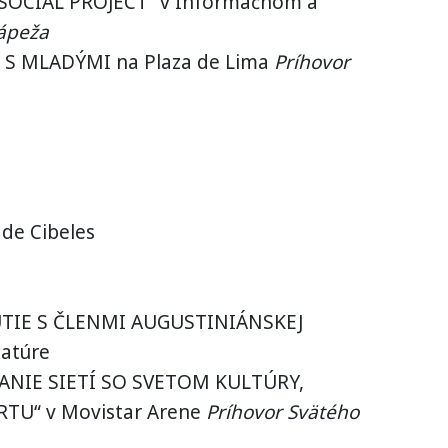
SOCIAL PROJECT“ v Informačnom a
ápeža
 S MLADÝMI na Plaza de Lima
Príhovor
de Cibeles
TIE S ČLENMI AUGUSTINIÁNSKEJ
iatúre
ANIE SIETÍ SO SVETOM KULTÚRY,
TU“ v Movistar Arene
Príhovor Svätého