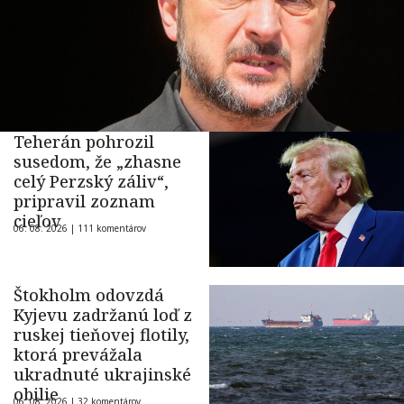
Teherán pohrozil
susedom, že „zhasne
celý Perzský záliv“,
pripravil zoznam
cieľov
06. 08. 2026 |
111 komentárov
Štokholm odovzdá
Kyjevu zadržanú loď z
ruskej tieňovej flotily,
ktorá prevážala
ukradnuté ukrajinské
obilie
06. 08. 2026 |
32 komentárov