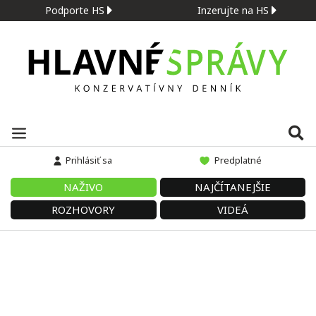
Podporte HS
Inzerujte na HS
Prihlásiť sa
Predplatné
NAŽIVO
NAJČÍTANEJŠIE
ROZHOVORY
VIDEÁ