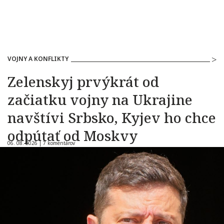
VOJNY A KONFLIKTY
Zelenskyj prvýkrát od
začiatku vojny na Ukrajine
navštívi Srbsko, Kyjev ho chce
odpútať od Moskvy
06. 08. 2026 |
7 komentárov