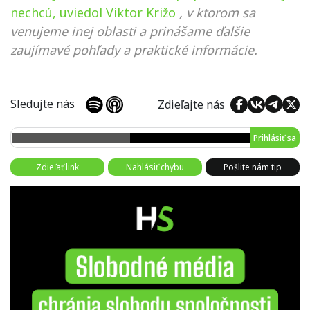
nechcú, uviedol Viktor Križo
, v ktorom sa
venujeme inej oblasti a prinášame ďalšie
zaujímavé pohľady a praktické informácie.
Sledujte nás
Zdieľajte nás
Prihlásiť sa
Zdieľať link
Nahlásiť chybu
Pošlite nám tip