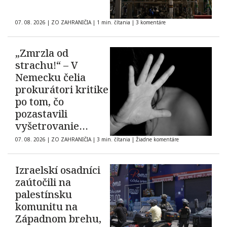
07. 08. 2026
|
ZO ZAHRANIČIA
|
1 min. čítania
|
3 komentáre
„Zmrzla od
strachu!“ – V
Nemecku čelia
prokurátori kritike
po tom, čo
pozastavili
vyšetrovanie
prípadu údajného
07. 08. 2026
|
ZO ZAHRANIČIA
|
3 min. čítania
|
Žiadne komentáre
hromadného
znásilnenia
Izraelskí osadníci
zaútočili na
palestínsku
komunitu na
Západnom brehu,