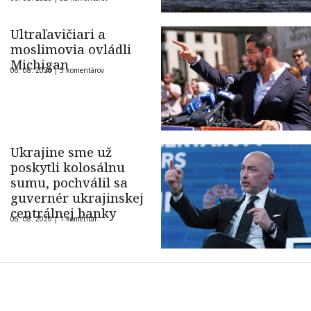
Ultraľavičiari a
moslimovia ovládli
Michigan
06. 08. 2026 |
5 komentárov
Ukrajine sme už
poskytli kolosálnu
sumu, pochválil sa
guvernér ukrajinskej
centrálnej banky
06. 08. 2026 |
1 komentár