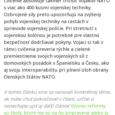
Cvičenie absolvuje takmer tritisíc vojakov NATO
s viac ako 400 kusmi vojenskej techniky.
Ozbrojené sily preto upozorňujú na zvýšený
pohyb vojenskej techniky na cestách v
sprievode vojenskej polície. Pri stretnutí s
vojenskou kolónou je potrebné pre vlastnú
bezpečnosť dodržiavať pokyny. Vojaci si tak v
rámci cvičenia preveria
rýchle a cielené
premiestnenie svojich vojenských
síl z
domovských posádok v Španielsku a Česku, ako
aj svoju interoperabilitu pri plnení úloh obrany
členských štátov NATO.
V tomto článku sme sa venovali konkrétnej téme,
ak máte chuť pokračovať v čítaní, určite si
nenechajte ujsť aj ďalší článok
Výzvou reformy
sú školy, ktoré nie sú na ňu pripravené alebo ju