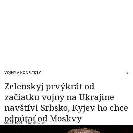
VOJNY A KONFLIKTY
Zelenskyj prvýkrát od
začiatku vojny na Ukrajine
navštívi Srbsko, Kyjev ho chce
odpútať od Moskvy
06. 08. 2026 |
7 komentárov