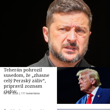
Teherán pohrozil
susedom, že „zhasne
celý Perzský záliv“,
pripravil zoznam
cieľov
06. 08. 2026 |
111 komentárov