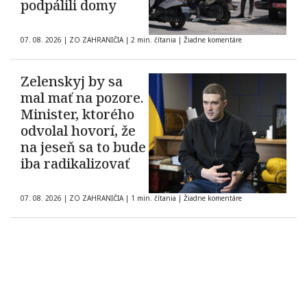
podpálili domy
07. 08. 2026
|
ZO ZAHRANIČIA
|
2 min. čítania
|
Žiadne komentáre
Zelenskyj by sa
mal mať na pozore.
Minister, ktorého
odvolal hovorí, že
na jeseň sa to bude
iba radikalizovať
07. 08. 2026
|
ZO ZAHRANIČIA
|
1 min. čítania
|
Žiadne komentáre