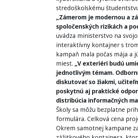
stredoškolskému študentstvu,
„Zámerom je modernou a záž
spoločenských rizikách a pod
uvádza ministerstvo na svo
interaktívny kontajner s tro
kampaň mala počas mája a jú
miest.
„V exteriéri budú um
jednotlivým témam. Odborní
diskutovať so žiakmi, učiteľ
poskytnú aj praktické odpor
distribúcia informačných mat
Školy sa môžu bezplatne pri
formulára. Celková cena proje
Okrem samotnej kampane zah
zážitkového kontajnera, ktorý