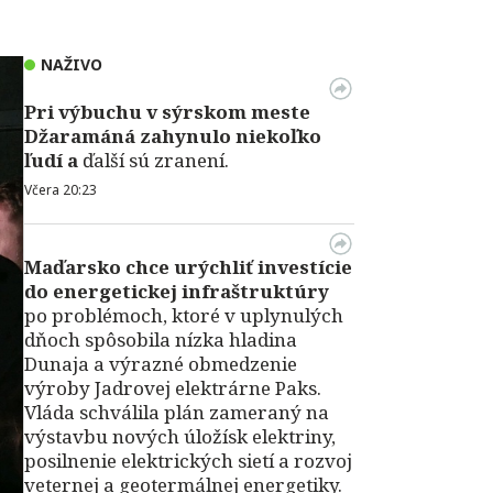
NAŽIVO
Pri výbuchu v
sýrskom meste
Džaramáná zahynulo niekoľko
ľudí a
ďalší sú zranení.
Včera 20:23
Maďarsko chce urýchliť investície
do energetickej infraštruktúry
po problémoch, ktoré v uplynulých
dňoch spôsobila nízka hladina
Dunaja a výrazné obmedzenie
výroby Jadrovej elektrárne Paks.
Vláda schválila plán zameraný na
výstavbu nových úložísk elektriny,
posilnenie elektrických sietí a rozvoj
veternej a geotermálnej energetiky.