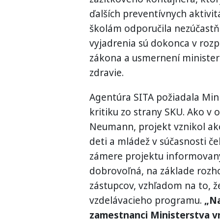
ďalších preventívnych aktivi
školám odporučila nezúčastňo
vyjadrenia sú dokonca v rozp
zákona a usmernení ministers
zdravie.
Agentúra SITA požiadala Mini
kritiku zo strany SKU. Ako v
Neumann, projekt vznikol ak
deti a mládež v súčasnosti čel
zámere projektu informovaný,
dobrovoľná, na základe rozh
zástupcov, vzhľadom na to, ž
vzdelávacieho programu.
„Na
zamestnanci Ministerstva v