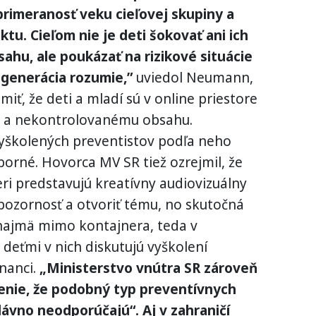
rimeranosť veku cieľovej skupiny a
tu. Cieľom nie je deti šokovať ani ich
hu, ale poukázať na rizikové situácie
generácia rozumie,”
uviedol Neumann,
miť, že deti a mladí sú v online priestore
 a nekontrolovanému obsahu.
vyškolených preventistov podľa neho
rné. Hovorca MV SR tiež ozrejmil, že
i predstavujú kreatívny audiovizuálny
 pozornosť a otvoriť tému, no skutočná
najmä mimo kontajnera, teda v
 deťmi v nich diskutujú vyškolení
nanci.
„Ministerstvo vnútra SR zároveň
nie, že podobný typ preventívnych
dávno neodporúčajú“. Aj v zahraničí