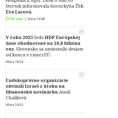
Hospitals a Agel. TASR o tom vo
štvrtok informovala hovorkyňa ŽSK
Eva Lacová.
Čítať viac
|
Včera 19:08
V roku 2025
bolo
HDP
Európskej
únie ohodnotené na 18,8 bilióna
eur.
Slovensko sa umiestnilo desiate
od konca v rámci EÚ.
Včera 18:54
Ľudskoprávne organizácie
obvinili Izrael z útoku na
libanonskú novinárku
Amál
Chalílovú.
Včera 18:52