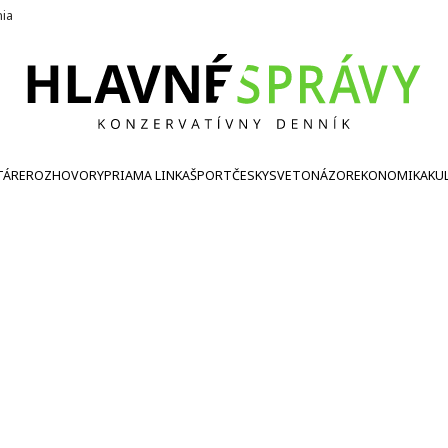
nia
TÁRE
ROZHOVORY
PRIAMA LINKA
ŠPORT
ČESKY
SVETONÁZOR
EKONOMIKA
KU