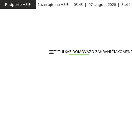
Podporte HS
Inzerujte na HS
03:43
|
07. august 2026
|
Štefá
TITULKA
Z DOMOVA
ZO ZAHRANIČIA
KOMEN