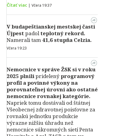
Čítať viac
|
Včera 19:37
V
budapeštianskej mestskej časti
Újpest
padol
teplotný rekord.
Namerali tam
41,6 stupňa Celzia.
Včera 19:23
Nemocnice v správe ŽSK si v roku
2025 plnili
pridelený
programový
profil a povinné výkony na
porovnateľnej úrovni ako ostatné
nemocnice rovnakej kategórie.
Napriek tomu dostávali od štátnej
Všeobecnej zdravotnej poisťovne za
rovnakú jednotku produkcie
výrazne nižšiu úhradu než
nemocnice súkromných sietí Penta