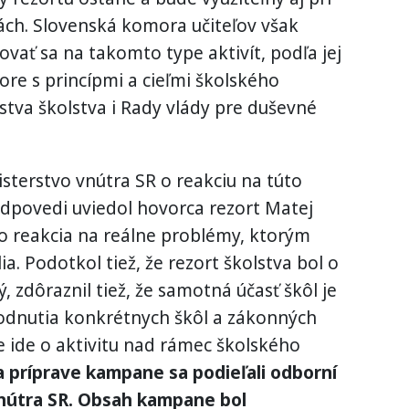
tách. Slovenská komora učiteľov však
vať sa na takomto type aktivít, podľa jej
ore s princípmi a cieľmi školského
tva školstva i Rady vlády pre duševné
sterstvo vnútra SR o reakciu na túto
 odpovedi uviedol hovorca rezort Matej
o reakcia na reálne problémy, ktorým
ia. Podotkol tiež, že rezort školstva bol o
 zdôraznil tiež, že samotná účasť škôl je
odnutia konkrétnych škôl a zákonných
e ide o aktivitu nad rámec školského
 príprave kampane sa podieľali odborní
nútra SR. Obsah kampane bol