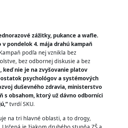
jednorazové zážitky, pukance a wafle.
o v pondelok 4. mája drahú kampaň
ampaň podľa nej vznikla bez
olstve, bez odbornej diskusie a bez
, keď nie je na zvyšovanie platov
 dostatok psychológov a systémových
ozvoj duševného zdravia, ministerstvo
 s obsahom, ktorý už dávno odborníci
ú,”
tvrdí SKU.
 na tri hlavné oblasti, a to drogy,
t. Určená je žiakom druhého stupňa ZŠ a