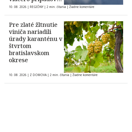
domáceho násilia
10. 08. 2026
|
REGIÓNY
|
2 min. čítania
|
Žiadne komentáre
Pre zlaté žltnutie
viniča nariadili
úrady karanténu v
štvrtom
bratislavskom
okrese
10. 08. 2026
|
Z DOMOVA
|
2 min. čítania
|
Žiadne komentáre