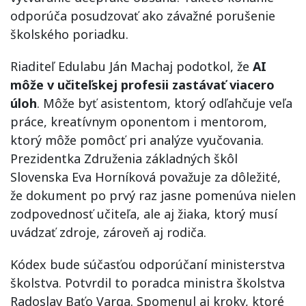
odporúča posudzovať ako závažné porušenie
školského poriadku.
Riaditeľ Edulabu Ján Machaj podotkol, že
AI
môže v učiteľskej profesii zastávať viacero
úloh
. Môže byť asistentom, ktorý odľahčuje veľa
práce, kreatívnym oponentom i mentorom,
ktorý môže pomôcť pri analýze vyučovania.
Prezidentka Združenia základných škôl
Slovenska Eva Horníková považuje za dôležité,
že dokument po prvý raz jasne pomenúva nielen
zodpovednosť učiteľa, ale aj žiaka, ktorý musí
uvádzať zdroje, zároveň aj rodiča.
Kódex bude súčasťou odporúčaní ministerstva
školstva. Potvrdil to poradca ministra školstva
Radoslav Baťo Varga. Spomenul aj kroky, ktoré