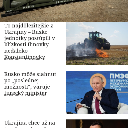
To najdôležitejšie z
Ukrajiny – Ruské
jednotky postúpili v
blízkosti Ilinovky
neďaleko
Konstantinovky
09. 08. 2026 |
12 komentárov
Rusko môže siahnuť
po „poslednej
možnosti“, varuje
turecký minister
09. 08. 2026 |
214 komentárov
Ukrajina chce už na