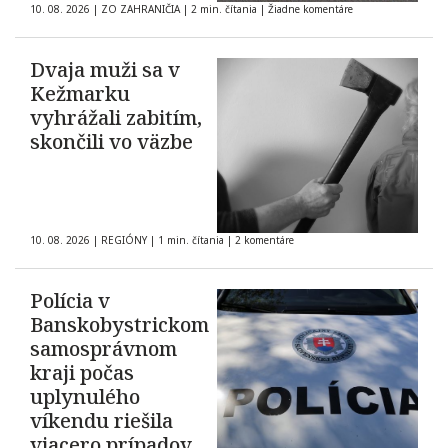
10. 08. 2026
|
ZO ZAHRANIČIA
|
2 min. čítania
|
Žiadne komentáre
Dvaja muži sa v
Kežmarku
vyhrážali zabitím,
skončili vo väzbe
10. 08. 2026
|
REGIÓNY
|
1 min. čítania
|
2 komentáre
Polícia v
Banskobystrickom
samosprávnom
kraji počas
uplynulého
víkendu riešila
viacero prípadov