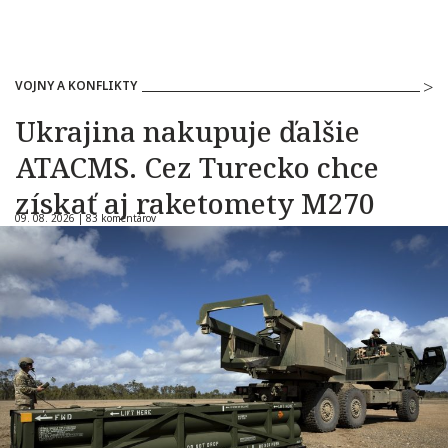
VOJNY A KONFLIKTY
Ukrajina nakupuje ďalšie
ATACMS. Cez Turecko chce
získať aj raketomety M270
09. 08. 2026 |
83 komentárov