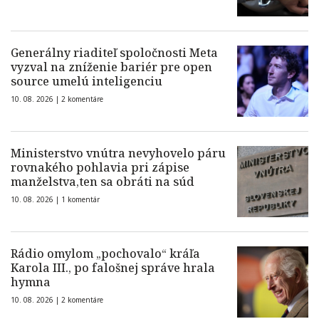
Generálny riaditeľ spoločnosti Meta
vyzval na zníženie bariér pre open
source umelú inteligenciu
10. 08. 2026 |
2 komentáre
Ministerstvo vnútra nevyhovelo páru
rovnakého pohlavia pri zápise
manželstva,ten sa obráti na súd
10. 08. 2026 |
1 komentár
Rádio omylom „pochovalo“ kráľa
Karola III., po falošnej správe hrala
hymna
10. 08. 2026 |
2 komentáre