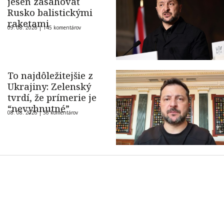
jeseň zasahovať
Rusko balistickými
raketami
09. 08. 2026 |
145 komentárov
To najdôležitejšie z
Ukrajiny: Zelenský
tvrdí, že prímerie je
“nevyhnutné”
08. 08. 2026 |
36 komentárov