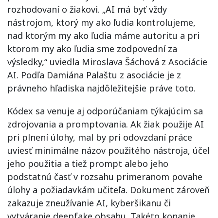
rozhodovaní o žiakovi. „AI má byť vždy
nástrojom, ktorý my ako ľudia kontrolujeme,
nad ktorým my ako ľudia máme autoritu a pri
ktorom my ako ľudia sme zodpovední za
výsledky,“ uviedla Miroslava Šáchová z Asociácie
AI. Podľa Damiána Palaštu z asociácie je z
právneho hľadiska najdôležitejšie práve toto.
Kódex sa venuje aj odporúčaniam týkajúcim sa
zdrojovania a promptovania. Ak žiak použije AI
pri plnení úlohy, mal by pri odovzdaní práce
uviesť minimálne názov použitého nástroja, účel
jeho použitia a tiež prompt alebo jeho
podstatnú časť v rozsahu primeranom povahe
úlohy a požiadavkám učiteľa. Dokument zároveň
zakazuje zneužívanie AI, kyberšikanu či
vytváranie deepfake obsahu. Takéto konanie