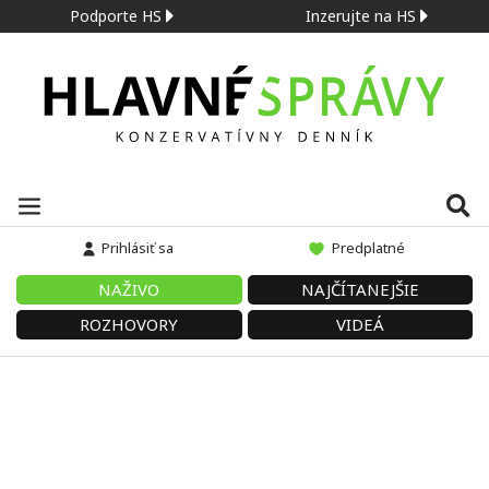
Podporte HS
Inzerujte na HS
Prihlásiť sa
Predplatné
NAŽIVO
NAJČÍTANEJŠIE
ROZHOVORY
VIDEÁ