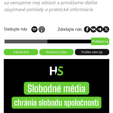
sa venujeme inej oblasti a prinášame ďalšie
zaujímavé pohľady a praktické informácie.
Sledujte nás
Zdieľajte nás
Prihlásiť sa
Zdieľať link
Nahlásiť chybu
Pošlite nám tip