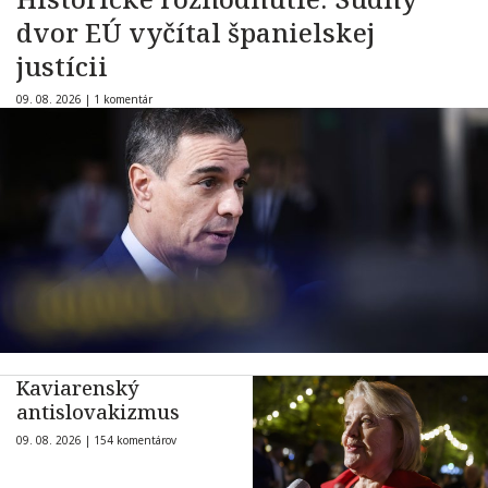
dvor EÚ vyčítal španielskej
justícii
09. 08. 2026 |
1 komentár
Kaviarenský
antislovakizmus
09. 08. 2026 |
154 komentárov