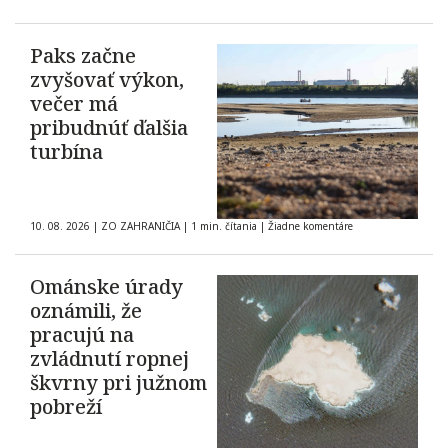
Paks začne
zvyšovať výkon,
večer má
pribudnúť ďalšia
turbína
10. 08. 2026
|
ZO ZAHRANIČIA
|
1 min. čítania
|
Žiadne komentáre
Ománske úrady
oznámili, že
pracujú na
zvládnutí ropnej
škvrny pri južnom
pobreží