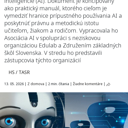
inteligencie (AI). Dokument je koncipovaný
ako praktický manuál, ktorého cieľom je
vymedziť hranice prípustného používania AI a
poskytnúť právnu a metodickú istotu
učiteľom, žiakom a rodičom. Vypracovala ho
Asociácia AI v spolupráci s neziskovou
organizáciou Edulab a Združením základných
škôl Slovenska. V stredu ho predstavili
zástupcovia týchto organizácií
HS / TASR
13. 05. 2026
|
Z domova
|
2 min. čítania
|
Žiadne komentáre
|