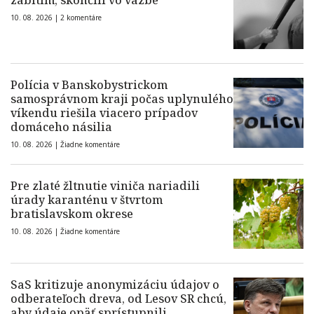
zabitím, skončili vo väzbe
10. 08. 2026 |
2 komentáre
Polícia v Banskobystrickom
samosprávnom kraji počas uplynulého
víkendu riešila viacero prípadov
domáceho násilia
10. 08. 2026 |
Žiadne komentáre
Pre zlaté žltnutie viniča nariadili
úrady karanténu v štvrtom
bratislavskom okrese
10. 08. 2026 |
Žiadne komentáre
SaS kritizuje anonymizáciu údajov o
odberateľoch dreva, od Lesov SR chcú,
aby údaje opäť sprístupnili