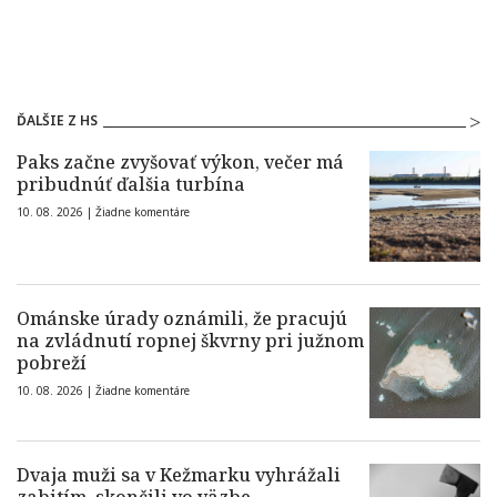
ĎALŠIE Z HS
Paks začne zvyšovať výkon, večer má
pribudnúť ďalšia turbína
10. 08. 2026 |
Žiadne komentáre
Ománske úrady oznámili, že pracujú
na zvládnutí ropnej škvrny pri južnom
pobreží
10. 08. 2026 |
Žiadne komentáre
Dvaja muži sa v Kežmarku vyhrážali