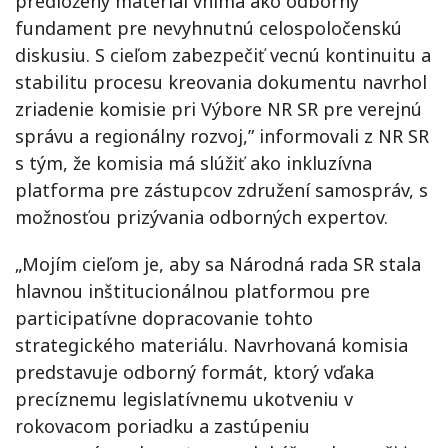
predložený materiál vníma ako odborný
fundament pre nevyhnutnú celospoločenskú
diskusiu. S cieľom zabezpečiť vecnú kontinuitu a
stabilitu procesu kreovania dokumentu navrhol
zriadenie komisie pri Výbore NR SR pre verejnú
správu a regionálny rozvoj,” informovali z NR SR
s tým, že komisia má slúžiť ako inkluzívna
platforma pre zástupcov združení samospráv, s
možnosťou prizývania odborných expertov.
„Mojím cieľom je, aby sa Národná rada SR stala
hlavnou inštitucionálnou platformou pre
participatívne dopracovanie tohto
strategického materiálu. Navrhovaná komisia
predstavuje odborný formát, ktorý vďaka
precíznemu legislatívnemu ukotveniu v
rokovacom poriadku a zastúpeniu