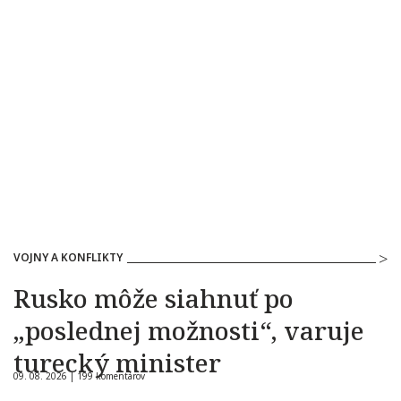
VOJNY A KONFLIKTY
Rusko môže siahnuť po
„poslednej možnosti“, varuje
turecký minister
09. 08. 2026 |
199 komentárov