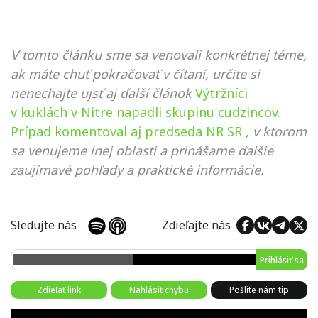
V tomto článku sme sa venovali konkrétnej téme,
ak máte chuť pokračovať v čítaní, určite si
nenechajte ujsť aj ďalší článok
Výtržníci
v kuklách v Nitre napadli skupinu cudzincov.
Prípad komentoval aj predseda NR SR
, v ktorom
sa venujeme inej oblasti a prinášame ďalšie
zaujímavé pohľady a praktické informácie.
Sledujte nás
Zdieľajte nás
Prihlásiť sa
Zdieľať link
Nahlásiť chybu
Pošlite nám tip