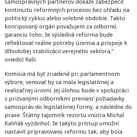
samosprávnych partnerov dokáže zabezpečiť
kontinuitu reformných procesov bez ohľadu na
politický cyklus alebo volebné obdobie. Takto
koncipovaný orgán považujem za odbornú
garanciu toho, že výsledná reforma bude
reflektovať reálne potreby územia a prispeje k
dlhodobej stabilizácii verejného sektora,“
uviedol Raši.
Komisia má byť zriadená pri parlamentnom
výbore, venovať by sa mala legislatívnej a
realizačnej úrovni. Jej úlohou bude v spolupráci
s prizvanými odborníkmi preniesť požiadavky
samospráv do legislatívnej formy, a následne do
praxe. Štátny tajomník rezortu vnútra Michal
Kaliňák vyzdvihol, že takýto prístup umožní
nastaviť pripravovanú reformu tak, aby bola