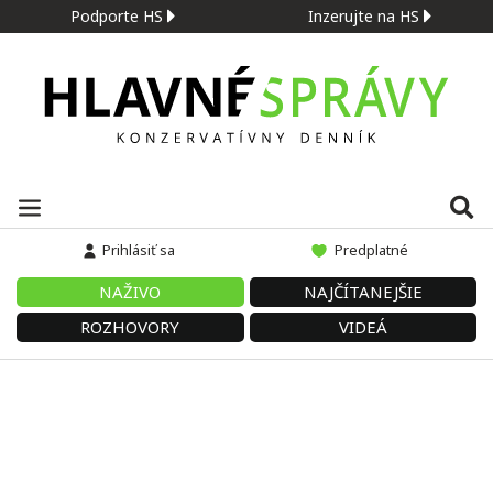
Podporte HS
Inzerujte na HS
Prihlásiť sa
Predplatné
NAŽIVO
NAJČÍTANEJŠIE
ROZHOVORY
VIDEÁ