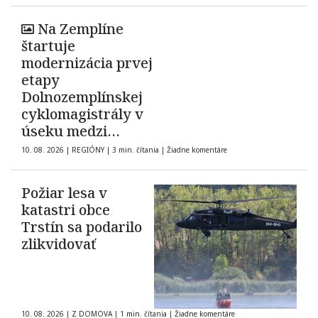
Na Zemplíne
štartuje
modernizácia prvej
etapy
Dolnozemplínskej
cyklomagistrály v
úseku medzi
obcami Borša a
10. 08. 2026
|
REGIÓNY
|
3 min. čítania
|
Žiadne komentáre
Zatín
Požiar lesa v
katastri obce
Trstín sa podarilo
zlikvidovať
10. 08. 2026
|
Z DOMOVA
|
1 min. čítania
|
Žiadne komentáre