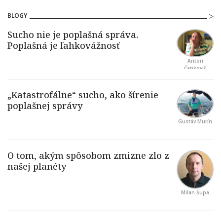
BLOGY
Anton
Čapkovič
Gustáv Murín
Milan Šupa