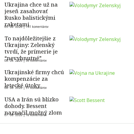
Ukrajina chce už na
jeseň zasahovať
Rusko balistickými
raketami
09. 08. 2026 |
141 komentárov
To najdôležitejšie z
Ukrajiny: Zelenský
tvrdí, že prímerie je
“nevyhnutné”
08. 08. 2026 |
36 komentárov
Ukrajinské firmy chcú
kompenzácie za
letecké útoky
08. 08. 2026 |
51 komentárov
USA a Irán sú blízko
dohody. Bessent
naznačil možný zlom
07. 08. 2026 |
18 komentárov