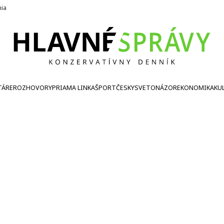
nia
TÁRE
ROZHOVORY
PRIAMA LINKA
ŠPORT
ČESKY
SVETONÁZOR
EKONOMIKA
KU