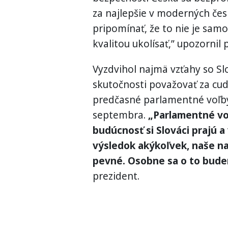
za najlepšie v moderných česk
pripomínať, že to nie je sam
kvalitou ukolísať,” upozornil 
Vyzdvihol najmä vzťahy so S
skutočnosti považovať za cud
predčasné parlamentné voľby,
septembra.
„Parlamentné voľ
budúcnosť si Slováci prajú a
výsledok akýkoľvek, naše n
pevné. Osobne sa o to bude
prezident.