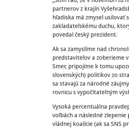
partnerov z krajín Vyšehrads
hľadiska má zmysel usilovať 
zakladateľskému duchu, ktor
povedal český prezident.
Ak sa zamyslíme nad chronol
predstaviteľov a zoberieme v
Smer, pripojíme k tomu upozo
slovenských) politikov zo s
sa stavajú za národné záujmy
rovnicu s vypočítateľným vý
Vysoká percentuálna pravdep
voľbách a následné zlepenie
vládnej koalície (ak sa SNS 