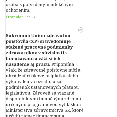
osoba s potvrdeným infekčným
ochorením.
Čítať viac
|
11:32
Súkromná Union zdravotná
poisťovňa (ZP) si uvedomuje
sťažené pracovné podmienky
zdravotníkov v súvislosti s
horúčavami a váži si ich
nasadenie aj prácu.
Pripomína
však, že zdravotné poisťovne môžu
uhrádzať rizikové príplatky alebo
výkony len v rozsahu a za
podmienok ustanovených platnou
legislatívou. Zároveň sú viazané
disponibilnými finančnými zdrojmi
určenými programovou vyhláškou
Ministerstva zdravotníctva SR, ktoré
určujú rámec financovania