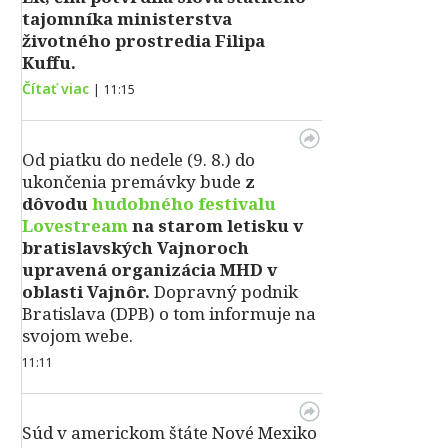
tajomníka ministerstva
životného prostredia Filipa
Kuffu.
Čítať viac
|
11:15
Od piatku do nedele (9. 8.) do
ukončenia premávky bude
z
dôvodu
hudobného festivalu
Lovestream
na starom letisku v
bratislavských Vajnoroch
upravená organizácia MHD v
oblasti Vajnôr.
Dopravný podnik
Bratislava (DPB) o tom informuje na
svojom webe.
11:11
Súd v americkom štáte Nové Mexiko