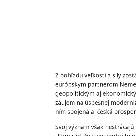
Z pohľadu veľkosti a sily zo
európskym partnerom Nemec
geopolitickým aj ekonomick
záujem na úspešnej moderniz
ním spojená aj česká prosper
Svoj význam však nestrácajú 
„Som rád, že v novembri tu n