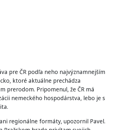
stáva pre ČR podľa neho najvýznamnejším
ko, ktoré aktuálne prechádza
ým prerodom. Pripomenul, že ČR má
ácii nemeckého hospodárstva, lebo je s
ita.
ani regionálne formáty, upozornil Pavel.
a Pražskom hrade privítam svojich