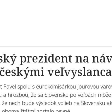
ský prezident na náv
d českými veľvyslanc
ent Pavel spolu s eurokomisárkou Jourovou var
u a hrozbou, že sa Slovensko po voľbách môž
, že nech bude výsledok volieb na Slovensku ak
i oboma štátmi zostalo pevné