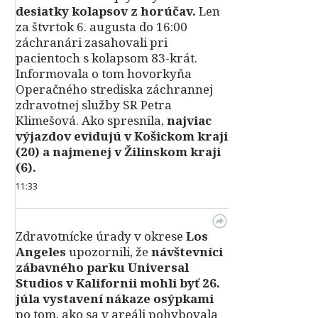
desiatky kolapsov z horúčav.
Len
za štvrtok 6. augusta do 16:00
záchranári zasahovali pri
pacientoch s kolapsom 83-krát.
Informovala o tom hovorkyňa
Operačného strediska záchrannej
zdravotnej služby SR Petra
Klimešová. Ako spresnila,
najviac
výjazdov evidujú v Košickom kraji
(20) a najmenej v Žilinskom kraji
(6).
11:33
Zdravotnícke úrady v okrese
Los
Angeles
upozornili, že
návštevníci
zábavného parku Universal
Studios v Kalifornii mohli byť 26.
júla vystavení nákaze osýpkami
po tom, ako sa v areáli pohybovala