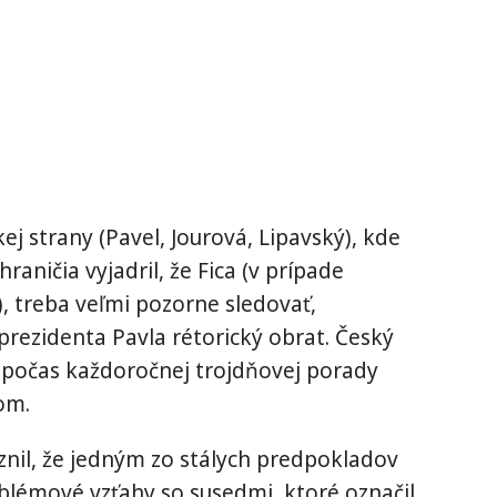
ej strany (Pavel, Jourová, Lipavský), kde
aničia vyjadril, že Fica (v prípade
), treba veľmi pozorne sledovať,
prezidenta Pavla rétorický obrat. Český
k počas každoročnej trojdňovej porady
om.
nil, že jedným zo stálych predpokladov
blémové vzťahy so susedmi, ktoré označil