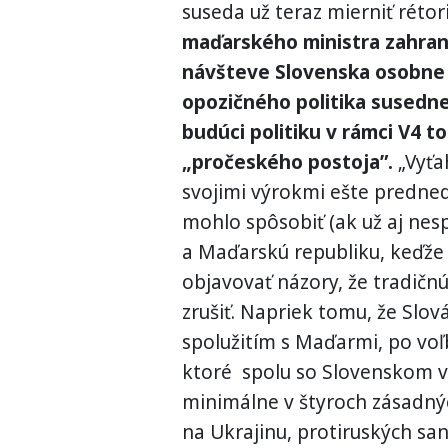
suseda už teraz mierniť rétor
maďarského ministra zahranič
návšteve Slovenska osobne n
opozičného politika susedne
budúci politiku v rámci V4 
„pročeského postoja”.
„Vyťah
svojimi výrokmi ešte predne
mohlo spôsobiť (ak už aj nes
a Maďarskú republiku, keďže 
objavovať názory, že tradičn
zrušiť. Napriek tomu, že Slov
spolužitím s Maďarmi, po vo
ktoré spolu so Slovenskom v
minimálne v štyroch zásadný
na Ukrajinu, protiruských sa