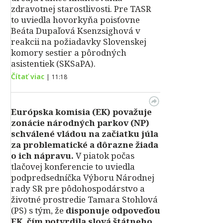
zdravotnej starostlivosti. Pre TASR
to uviedla hovorkyňa poisťovne
Beáta Dupaľová Ksenzsighová v
reakcii na požiadavky Slovenskej
komory sestier a pôrodných
asistentiek (SKSaPA).
Čítať viac
|
11:18
Európska komisia (EK) považuje
zonácie národných parkov (NP)
schválené vládou na začiatku júla
za problematické a dôrazne žiada
o ich nápravu.
V piatok počas
tlačovej konferencie to uviedla
podpredsedníčka Výboru Národnej
rady SR pre pôdohospodárstvo a
životné prostredie Tamara Stohlová
(PS) s tým, že
disponuje odpoveďou
EK, čím potvrdila slová štátneho