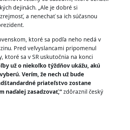
ých dejinách. „Ale je dobré si
ozrejmosť, a nenechať sa ich súčasnou
prezident.
lovenskom, ktoré sa podľa neho nedá v
zinu. Pred veľvyslancami pripomenul
 ktoré sa v SR uskutočnia na konci
by už o niekoľko týždňov ukážu, akú
 vyberú. Verím, že nech už bude
adštandardné priateľstvo zostane
m naďalej zasadzovať,”
zdôraznil český