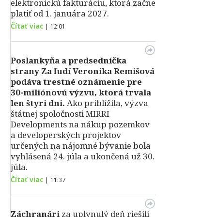
elektronickú fakturáciu, ktorá začne
platiť od 1. januára 2027.
Čítať viac
|
12:01
Poslankyňa a predsedníčka
strany Za ľudí Veronika Remišová
podáva trestné oznámenie pre
30-miliónovú výzvu, ktorá trvala
len štyri dni.
Ako priblížila, výzva
štátnej spoločnosti MIRRI
Developments na nákup pozemkov
a developerských projektov
určených na nájomné bývanie bola
vyhlásená 24. júla a ukončená už 30.
júla.
Čítať viac
|
11:37
Záchranári
za uplynulý deň riešili