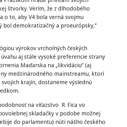
kej štvorky. Verím, že z dlhodobého
sa o to, aby V4 bola verná svojmu
ý bol demokratizačný a proeurópsky,”
ógiou výrokov vrcholných českých
 úvahu aj stále vysoké preferencie strany
rnenia Maďarska na „likvidáciu” (aj
trany medzinárodného mainstreamu, ktorí
 svojich krajín, dostaneme výslednú
sledkom.
odobnosť na víťazstvo R. Fica vo
 povolebnej skladačky v podobe možnej
prebije do parlamentu) núti nášho českého