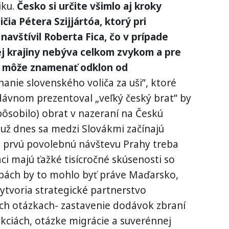
iku.
Česko si určite všimlo aj kroky
ia Pétera Szijjártóa, ktorý pri
avštívil Roberta Fica, čo v prípade
j krajiny nebýva celkom zvykom a pre
to môže znamenať odklon od
anie slovenského voliča za uši”, ktoré
dávnom prezentoval „veľký český brat” by
pôsobilo) obrat v nazeraní na Českú
už dnes sa medzi Slovákmi začínajú
ú prvú povolebnú návštevu Prahy treba
áci majú ťažké tisícročné skúsenosti so
ľbách by to mohlo byť práve Maďarsko,
ytvoria strategické partnerstvo
ch otázkach- zastavenie dodávok zbraní
nkciách, otázke migrácie a suverénnej