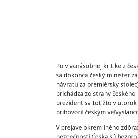
Po viacnásobnej kritike z česk
sa dokonca český minister zahr
návratu za premiérsky stolec
prichádza zo strany českého 
prezident sa totižto v utoro
prihovoril českým veľvyslanc
V prejave okrem iného zdôraz
bezpečnosti Česka sú bezpro