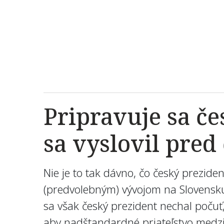
Pripravuje sa če
sa vyslovil pre
Nie je to tak dávno, čo český prezid
(predvolebným) vývojom na Slovensk
sa však český prezident nechal počuť
aby nadštandardné priateľstvo medz