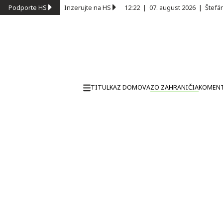
Podporte HS
Inzerujte na HS
12:22
|
07. august 2026
|
Štefá
TITULKA
Z DOMOVA
ZO ZAHRANIČIA
KOMEN