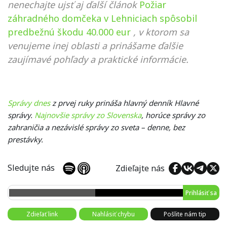
nenechajte ujsť aj ďalší článok
Požiar
záhradného domčeka v Lehniciach spôsobil
predbežnú škodu 40.000 eur
, v ktorom sa
venujeme inej oblasti a prinášame ďalšie
zaujímavé pohľady a praktické informácie.
Správy dnes
z prvej ruky prináša hlavný denník Hlavné
správy.
Najnovšie správy zo Slovenska
, horúce správy zo
zahraničia a nezávislé správy zo sveta – denne, bez
prestávky.
Sledujte nás
Zdieľajte nás
Prihlásiť sa
Zdieľať link
Nahlásiť chybu
Pošlite nám tip