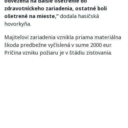
odvezená na ďalšie ošetrenie do
zdravotníckeho zariadenia, ostatné boli
ošetrené na mieste,“
dodala hasičská
hovorkyňa.
Majiteľovi zariadenia vznikla priama materiálna
škoda predbežne vyčíslená v sume 2000 eur.
Príčina vzniku požiaru je v štádiu zisťovania.