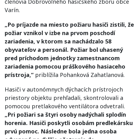
členovia Dobrovoľného hasičského zboru obce
Varín.
„Po príjazde na miesto požiaru hasiči zistili, že
požiar vznikol v izbe na prvom poschodí
zariadenia, v ktorom sa nachádzalo 58
obyvateľov a personál. Požiar bol uhasený
pred príchodom jednotky zamestnancom
zariadenia pomocou práškového hasiaceho
prístroja,“
priblížila Pohanková Zahatlanová.
Hasiči v autonómnych dýchacích prístrojoch
priestory objektu prehľadali, skontrolovali a
pomocou pretlakového ventilátora odvetrali.
„Pri požiari sa štyri osoby nadýchali splodín
horenia. Hasiči poskytli osobám predlekársku
prvú pomoc. Následne bola jedna osoba