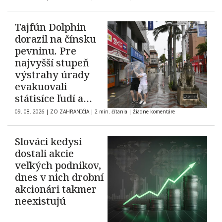
Tajfún Dolphin
dorazil na čínsku
pevninu. Pre
najvyšší stupeň
výstrahy úrady
evakuovali
státisíce ľudí a
zrušili tisícky letov
09. 08. 2026
|
ZO ZAHRANIČIA
|
2 min. čítania
|
Žiadne komentáre
Slováci kedysi
dostali akcie
veľkých podnikov,
dnes v nich drobní
akcionári takmer
neexistujú