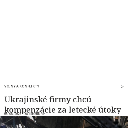
VOJNY A KONFLIKTY
Ukrajinské firmy chcú
kompenzácie za letecké útoky
08. 08. 2026 |
38 komentárov