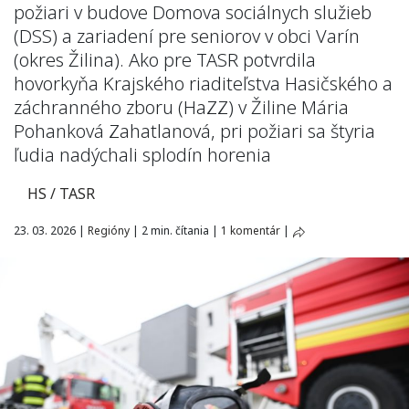
požiari v budove Domova sociálnych služieb
(DSS) a zariadení pre seniorov v obci Varín
(okres Žilina). Ako pre TASR potvrdila
hovorkyňa Krajského riaditeľstva Hasičského a
záchranného zboru (HaZZ) v Žiline Mária
Pohanková Zahatlanová, pri požiari sa štyria
ľudia nadýchali splodín horenia
HS / TASR
23. 03. 2026
|
Regióny
|
2 min. čítania
|
1 komentár
|