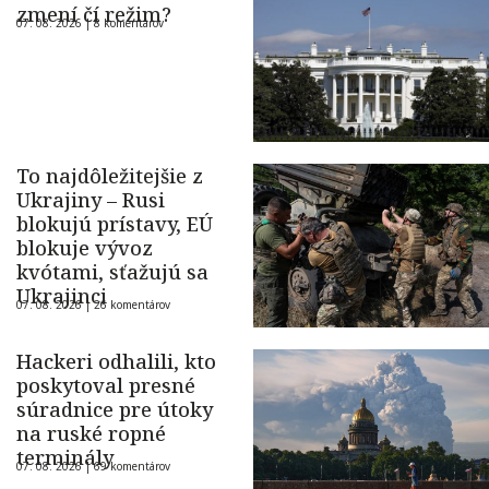
zmení čí režim?
07. 08. 2026 |
8 komentárov
To najdôležitejšie z
Ukrajiny – Rusi
blokujú prístavy, EÚ
blokuje vývoz
kvótami, sťažujú sa
Ukrajinci
07. 08. 2026 |
26 komentárov
Hackeri odhalili, kto
poskytoval presné
súradnice pre útoky
na ruské ropné
terminály
07. 08. 2026 |
69 komentárov