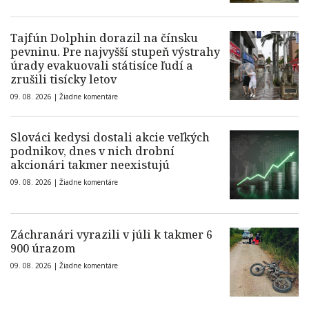
Tajfún Dolphin dorazil na čínsku
pevninu. Pre najvyšší stupeň výstrahy
úrady evakuovali státisíce ľudí a
zrušili tisícky letov
09. 08. 2026 |
Žiadne komentáre
Slováci kedysi dostali akcie veľkých
podnikov, dnes v nich drobní
akcionári takmer neexistujú
09. 08. 2026 |
Žiadne komentáre
Záchranári vyrazili v júli k takmer 6
900 úrazom
09. 08. 2026 |
Žiadne komentáre