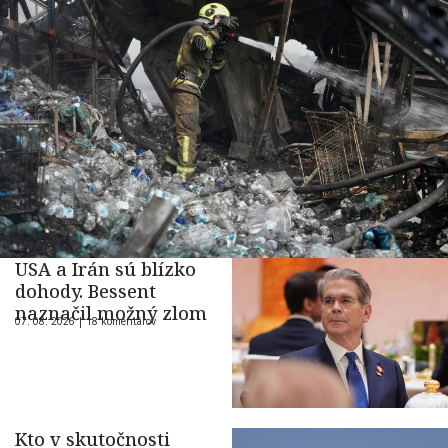
USA a Irán sú blízko
dohody. Bessent
naznačil možný zlom
07. 08. 2026 |
18 komentárov
Kto v skutočnosti