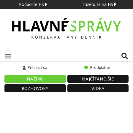
Podporte HS
Inzerujte na HS
Prihlásiť sa
Predplatné
NAŽIVO
NAJČÍTANEJŠIE
ROZHOVORY
VIDEÁ