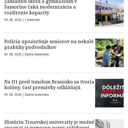
Základnú školu a gymnázium v
Šamoríne čaká modernizácia a
rozšírenie kapacity
09. 08. 2026 |
1 komentár
Polícia upozorňuje seniorov na nekalé
praktiky podvodníkov
09. 08. 2026 |
Žiadne komentáre
Na D1 pred tunelom Branisko sa tvoria
kolóny, časť premávky odkláňajú
09. 08. 2026 |
Žiadne komentáre
Históriu Trnavskej univerzity je možné
spoznať aj pomocou novej zážitkovej