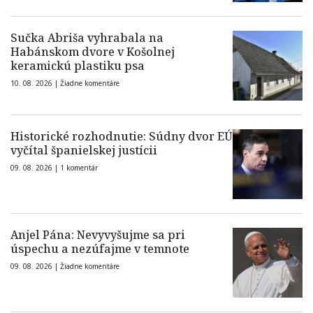
Sučka Abriša vyhrabala na
Habánskom dvore v Košolnej
keramickú plastiku psa
10. 08. 2026 |
Žiadne komentáre
Historické rozhodnutie: Súdny dvor EÚ
vyčítal španielskej justícii
09. 08. 2026 |
1 komentár
Anjel Pána: Nevyvyšujme sa pri
úspechu a nezúfajme v temnote
09. 08. 2026 |
Žiadne komentáre