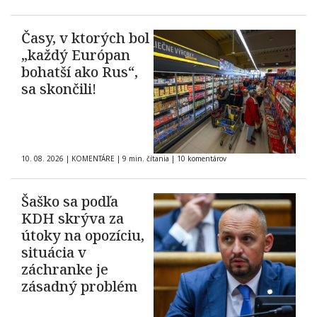
Časy, v ktorých bol
„každý Európan
bohatší ako Rus“,
sa skončili!
10. 08. 2026
|
KOMENTÁRE
|
9 min. čítania
|
10 komentárov
Šaško sa podľa
KDH skrýva za
útoky na opozíciu,
situácia v
záchranke je
zásadný problém