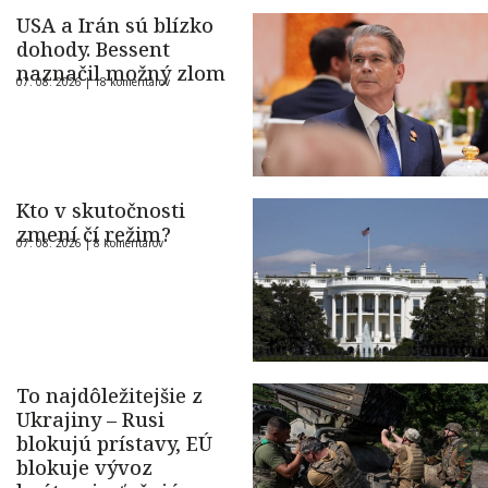
USA a Irán sú blízko
dohody. Bessent
naznačil možný zlom
07. 08. 2026 |
18 komentárov
Kto v skutočnosti
zmení čí režim?
07. 08. 2026 |
8 komentárov
To najdôležitejšie z
Ukrajiny – Rusi
blokujú prístavy, EÚ
blokuje vývoz