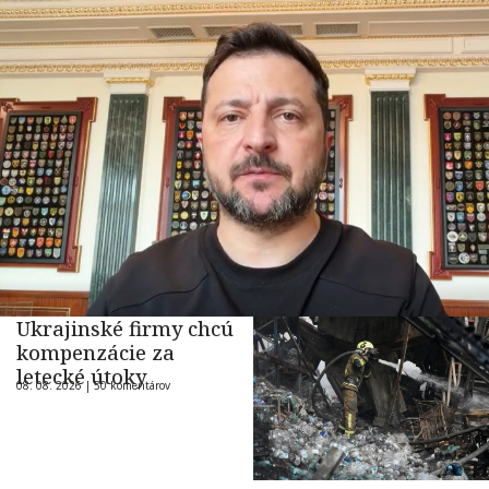
Ukrajinské firmy chcú
kompenzácie za
letecké útoky
08. 08. 2026 |
50 komentárov