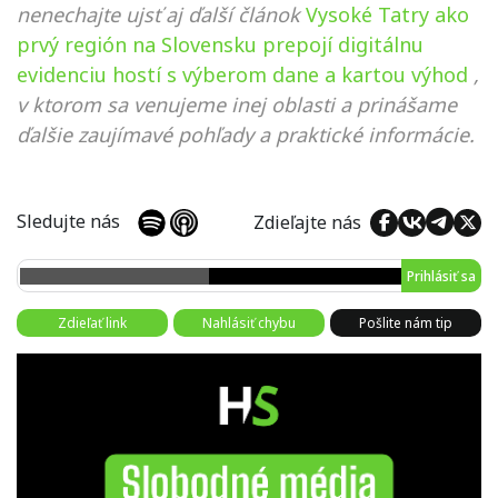
nenechajte ujsť aj ďalší článok
Vysoké Tatry ako
prvý región na Slovensku prepojí digitálnu
evidenciu hostí s výberom dane a kartou výhod
,
v ktorom sa venujeme inej oblasti a prinášame
ďalšie zaujímavé pohľady a praktické informácie.
Sledujte nás
Zdieľajte nás
Prihlásiť sa
Zdieľať link
Nahlásiť chybu
Pošlite nám tip