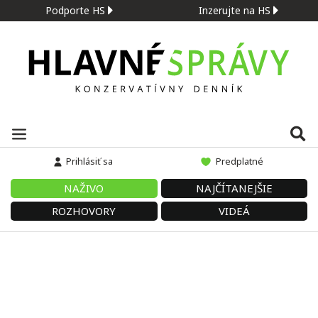
Podporte HS
Inzerujte na HS
Prihlásiť sa
Predplatné
NAŽIVO
NAJČÍTANEJŠIE
ROZHOVORY
VIDEÁ