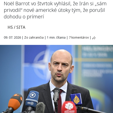
Noël Barrot vo štvrtok vyhlásil, že Irán si „sám
privodil“ nové americké útoky tým, že porušil
dohodu o prímerí
HS / SITA
09. 07. 2026
|
Zo zahraničia
|
1 min. čítania
|
7 komentárov
|