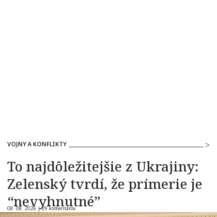
VOJNY A KONFLIKTY
To najdôležitejšie z Ukrajiny:
Zelenský tvrdí, že prímerie je
“nevyhnutné”
08. 08. 2026 |
29 komentárov