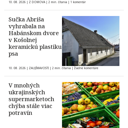
10. 08. 2026
|
Z DOMOVA
|
2 min. čítania
|
1 komentár
Sučka Abriša
vyhrabala na
Habánskom dvore
v Košolnej
keramickú plastiku
psa
10. 08. 2026
|
ZAUJÍMAVOSTI
|
2 min. čítania
|
Žiadne komentáre
V mnohých
ukrajinských
supermarketoch
chýba stále viac
potravín