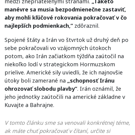
medzi znepriatelenými stranami.
„Takéto
manévre sa musia bezpodmienečne zastaviť,
aby mohli kľúčové rokovania pokračovať v čo
najlepších podmienkach,“
zdôraznil.
Spojené štáty a Irán vo štvrtok už druhý deň po
sebe pokračovali vo vzájomných útokoch
potom, ako Irán začiatkom týždňa zaútočil na
niekoľko lodí v strategickom Hormuzskom
prielive. Americké sily uviedli, že ich najnovšie
útoky boli zamerané na
„schopnosť Iránu
ohrozovať slobodu plavby“
. Irán oznámil, že
jeho jednotky zaútočili na americké základne v
Kuvajte a Bahrajne.
V tomto článku sme sa venovali konkrétnej téme,
ak máte chuť pokračovať v čítaní, určite si