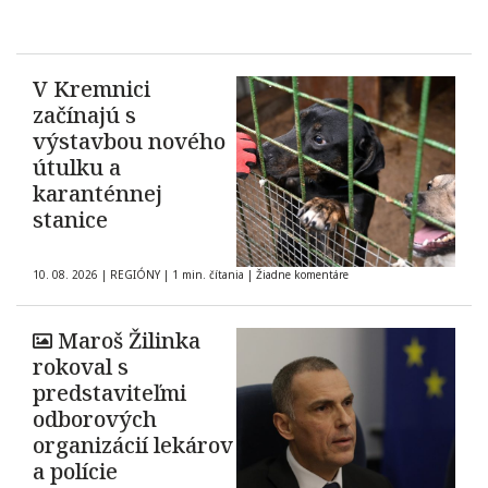
V Kremnici
začínajú s
výstavbou nového
útulku a
karanténnej
stanice
10. 08. 2026
|
REGIÓNY
|
1 min. čítania
|
Žiadne komentáre
Maroš Žilinka
rokoval s
predstaviteľmi
odborových
organizácií lekárov
a polície