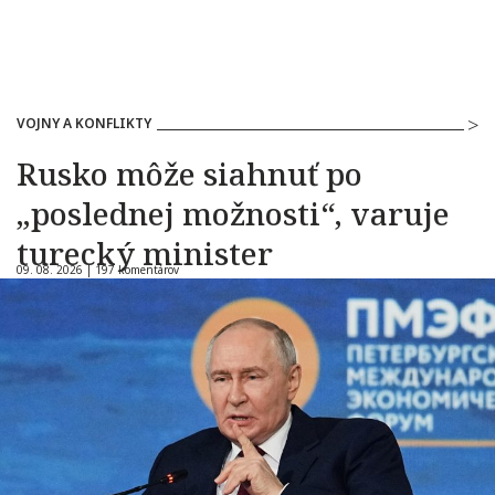
VOJNY A KONFLIKTY
Rusko môže siahnuť po
„poslednej možnosti“, varuje
turecký minister
09. 08. 2026 |
197 komentárov