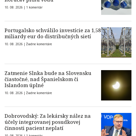
10. 08. 2026 |
1 komentár
Portugalsko schválilo investície za 1,58
miliardy eur do distribučných sietí
10. 08. 2026 |
Žiadne komentáre
Zatmenie Slnka bude na Slovensku
čiastočné, nad Španielskom či
Islandom úplné
10. 08. 2026 |
Žiadne komentáre
Dobrovodský: Za lekársky nález na
účely integrovanej posudkovej
činnosti pacient neplatí
10. 08. 2026 |
1 komentár