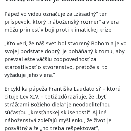
Pápež vo videu označuje za „zásadný“ ten
príspevok, ktorý „náboženský rozmer“ a viera
môžu priniesť v boji proti klimatickej kríze.
„Kto verí, že náš svet bol stvorený Bohom a je vo
svojej podstate dobrý, je poháňaný k tomu, aby
prevzal ešte väčšiu zodpovednosť za
starostlivosť o stvorenstvo, pretože si to
vyžaduje jeho viera.“
Encyklika pápeža Františka Laudato si’ – ktorú
cituje Lev XIV. – totiž zdôrazňuje, že „byť
strážcami Božieho diela“ je neoddeliteľnou
súčasťou „kresťanskej skúsenosti“. Aj iné
náboženstvá zdieľajú myšlienku, že život je
posvätný a že „ho treba rešpektovať“,