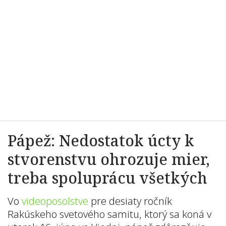
Pápež: Nedostatok úcty k
stvorenstvu ohrozuje mier,
treba spoluprácu všetkých
Vo
videoposolstve
pre desiaty ročník
Rakúskeho svetového samitu, ktorý sa koná v