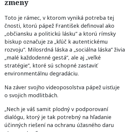
zmeny
Toto je rámec, v ktorom vyniká potreba tej
čnosti, ktorú pápež František definoval ako
„občiansku a politickú lásku“ a ktorú rímsky
biskup označuje za „kľúč k autentickému
rozvoju“. Milosrdná láska a „sociálna láska“ živia
„malé každodenné gestá“, ale aj „veľké
stratégie“, ktoré sú schopné zastaviť
environmentálnu degradáciu.
Na záver svojho videoposolstva pápež uisťuje
o svojich modlitbách.
„Nech je váš samit plodný v podporovaní
dialógu, ktorý je tak potrebný na hľadanie
účinných riešení na ochranu úžasného daru