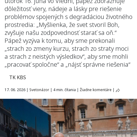
utorok 16. júna vo Viedni, pápež zdôrazňuje
dôležitosť viery, nádeje a lásky pre riešenie
problémov spojených s degradáciou životného
prostredia: „Myšlienka, že svet stvoril Boh,
zvyšuje našu zodpovednosť starať sa oň.“
Pápež vyzýva k tomu, aby sme prekonali
„strach zo zmeny kurzu, strach zo straty moci
a strach z neistých výsledkov“, aby sme mohli
„pracovať spoločne“ a „nájsť správne riešenia“
TK KBS
17. 06. 2026
|
Svetonázor
|
4 min. čítania
|
Žiadne komentáre
|