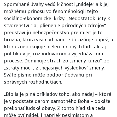
Spomínané úvahy vedú k čnosti „nádeje“ a k jej
možnému prínosu vo fenoménológii tejto
sociálno-ekonomickej krízy. „Nedostatok úcty k
stvorenstvu“ a „plienenie prírodných zdrojov“
predstavujú nebezpečenstvo pre mier: je to
hrozba, ktorá visí nad nami, zdôrazňuje pápež, a
ktorá znepokojuje nielen mnohých ľudí, ale aj
politiku v jej rozhodovacom a vyjednávacom
procese. Dominuje strach zo „zmeny kurzu“, zo
„straty moci“, z „nejasných výsledkov“ zmeny.
Sväté písmo môže podporiť odvahu pri
správnych rozhodnutiach.
„Biblia je plná príkladov toho, ako nádej – ktorá
je v podstate darom samotného Boha – dokáže
prekonať ľudské obavy. Z tohto hľadiska teda
môže byť nádej, i napriek pesimistom a