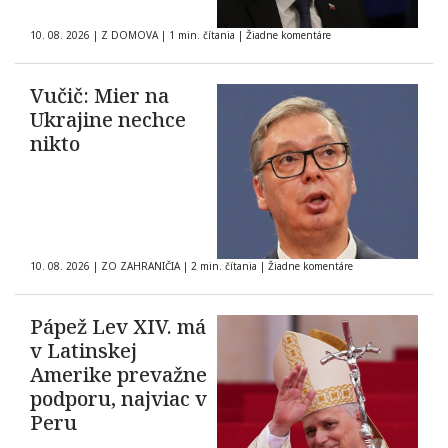
10. 08. 2026
|
Z DOMOVA
|
1 min. čítania
|
Žiadne komentáre
Vučič: Mier na
Ukrajine nechce
nikto
10. 08. 2026
|
ZO ZAHRANIČIA
|
2 min. čítania
|
Žiadne komentáre
Pápež Lev XIV. má
v Latinskej
Amerike prevažne
podporu, najviac v
Peru