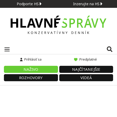
Podporte HS
Inzerujte na HS
Prihlásiť sa
Predplatné
NAŽIVO
NAJČÍTANEJŠIE
ROZHOVORY
VIDEÁ