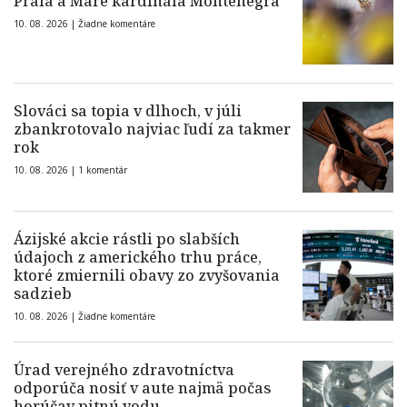
Praia a Mare kardinála Montenegra
10. 08. 2026 |
Žiadne komentáre
Slováci sa topia v dlhoch, v júli
zbankrotovalo najviac ľudí za takmer
rok
10. 08. 2026 |
1 komentár
Ázijské akcie rástli po slabších
údajoch z amerického trhu práce,
ktoré zmiernili obavy zo zvyšovania
sadzieb
10. 08. 2026 |
Žiadne komentáre
Úrad verejného zdravotníctva
odporúča nosiť v aute najmä počas
horúčav pitnú vodu