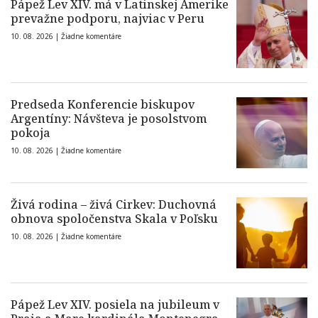
Pápež Lev XIV. má v Latinskej Amerike
prevažne podporu, najviac v Peru
10. 08. 2026 |
Žiadne komentáre
Predseda Konferencie biskupov
Argentíny: Návšteva je posolstvom
pokoja
10. 08. 2026 |
Žiadne komentáre
Živá rodina – živá Cirkev: Duchovná
obnova spoločenstva Skala v Poľsku
10. 08. 2026 |
Žiadne komentáre
Pápež Lev XIV. posiela na jubileum v