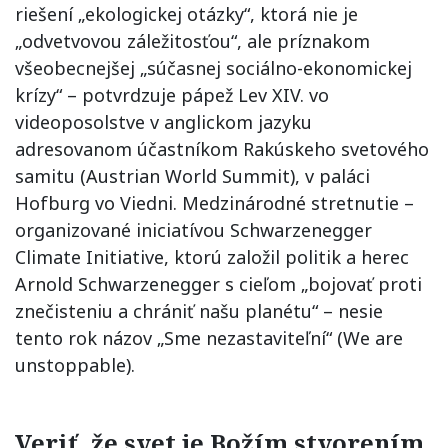
riešení „ekologickej otázky“, ktorá nie je
„odvetvovou záležitosťou“, ale príznakom
všeobecnejšej „súčasnej sociálno-ekonomickej
krízy“ – potvrdzuje pápež Lev XIV. vo
videoposolstve v anglickom jazyku
adresovanom účastníkom Rakúskeho svetového
samitu (Austrian World Summit), v paláci
Hofburg vo Viedni. Medzinárodné stretnutie –
organizované iniciatívou Schwarzenegger
Climate Initiative, ktorú založil politik a herec
Arnold Schwarzenegger s cieľom „bojovať proti
znečisteniu a chrániť našu planétu“ – nesie
tento rok názov „Sme nezastaviteľní“ (We are
unstoppable).
Veriť, že svet je Božím stvorením