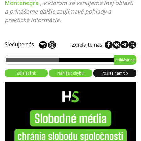
Montenegra
, v ktorom sa venujeme inej oblasti
a prinášame ďalšie zaujímavé pohľady a
praktické informácie.
Sledujte nás
Zdieľajte nás
Prihlásiť sa
Zdieľať link
Nahlásiť chybu
Pošlite nám tip