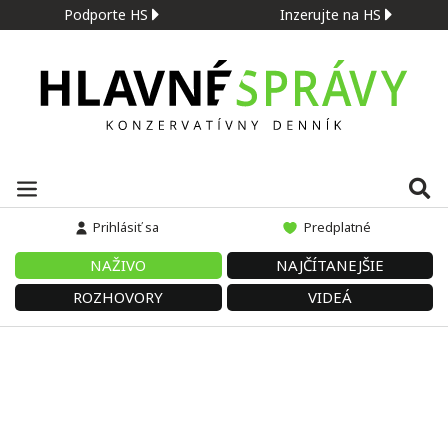
Podporte HS
Inzerujte na HS
Prihlásiť sa
Predplatné
NAŽIVO
NAJČÍTANEJŠIE
ROZHOVORY
VIDEÁ