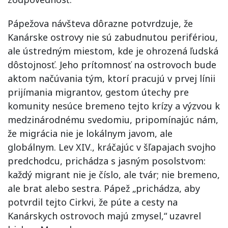
Pápežova návšteva dôrazne potvrdzuje, že
Kanárske ostrovy nie sú zabudnutou perifériou,
ale ústredným miestom, kde je ohrozená ľudská
dôstojnosť. Jeho prítomnosť na ostrovoch bude
aktom načúvania tým, ktorí pracujú v prvej línii
prijímania migrantov, gestom útechy pre
komunity nesúce bremeno tejto krízy a výzvou k
medzinárodnému svedomiu, pripomínajúc nám,
že migrácia nie je lokálnym javom, ale
globálnym. Lev XIV., kráčajúc v šľapajach svojho
predchodcu, prichádza s jasným posolstvom:
každý migrant nie je číslo, ale tvár; nie bremeno,
ale brat alebo sestra. Pápež „prichádza, aby
potvrdil tejto Cirkvi, že púte a cesty na
Kanárskych ostrovoch majú zmysel,“ uzavrel