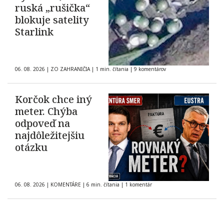
ruská „rušička“
blokuje satelity
Starlink
06. 08. 2026
|
ZO ZAHRANIČIA
|
1 min. čítania
|
9 komentárov
Korčok chce iný
meter. Chýba
odpoveď na
najdôležitejšiu
otázku
06. 08. 2026
|
KOMENTÁRE
|
6 min. čítania
|
1 komentár