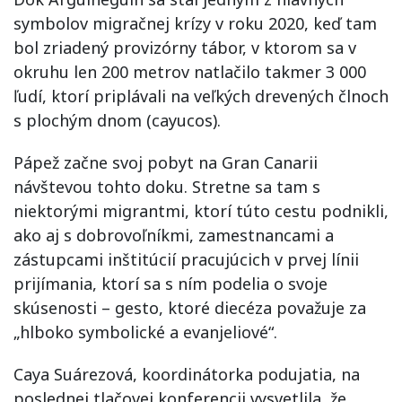
symbolov migračnej krízy v roku 2020, keď tam
bol zriadený provizórny tábor, v ktorom sa v
okruhu len 200 metrov natlačilo takmer 3 000
ľudí, ktorí priplávali na veľkých drevených člnoch
s plochým dnom (cayucos).
Pápež začne svoj pobyt na Gran Canarii
návštevou tohto doku. Stretne sa tam s
niektorými migrantmi, ktorí túto cestu podnikli,
ako aj s dobrovoľníkmi, zamestnancami a
zástupcami inštitúcií pracujúcich v prvej línii
prijímania, ktorí sa s ním podelia o svoje
skúsenosti – gesto, ktoré diecéza považuje za
„hlboko symbolické a evanjeliové“.
Caya Suárezová, koordinátorka podujatia, na
poslednej tlačovej konferencii vysvetlila, že