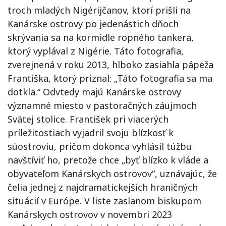
troch mladých Nigérijčanov, ktorí prišli na
Kanárske ostrovy po jedenástich dňoch
skrývania sa na kormidle ropného tankera,
ktorý vyplával z Nigérie. Táto fotografia,
zverejnená v roku 2013, hlboko zasiahla pápeža
Františka, ktorý priznal: „Táto fotografia sa ma
dotkla.“ Odvtedy majú Kanárske ostrovy
významné miesto v pastoračných záujmoch
Svätej stolice. František pri viacerých
príležitostiach vyjadril svoju blízkosť k
súostroviu, pričom dokonca vyhlásil túžbu
navštíviť ho, pretože chce „byť blízko k vláde a
obyvateľom Kanárskych ostrovov“, uznávajúc, že
čelia jednej z najdramatickejších hraničných
situácií v Európe. V liste zaslanom biskupom
Kanárskych ostrovov v novembri 2023