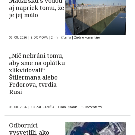
Maďarsku s vodou
aj napriek tomu, že
je jej málo
06. 08. 2026
|
Z DOMOVA
|
2 min. čítania
|
Žiadne komentáre
„Nič nebráni tomu,
aby sme na oplátku
zlikvidovali“
Štilermana alebo
Fedorova, tvrdia
Rusi
06. 08. 2026
|
ZO ZAHRANIČIA
|
1 min. čítania
|
15 komentárov
Odborníci
vysvetlili, ako