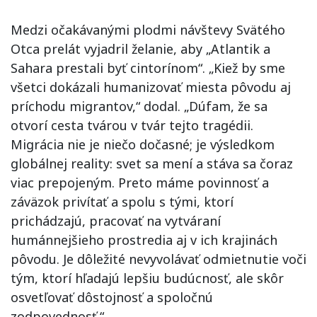
Medzi očakávanými plodmi návštevy Svätého
Otca prelát vyjadril želanie, aby „Atlantik a
Sahara prestali byť cintorínom“. „Kiež by sme
všetci dokázali humanizovať miesta pôvodu aj
príchodu migrantov,“ dodal. „Dúfam, že sa
otvorí cesta tvárou v tvár tejto tragédii.
Migrácia nie je niečo dočasné; je výsledkom
globálnej reality: svet sa mení a stáva sa čoraz
viac prepojeným. Preto máme povinnosť a
záväzok privítať a spolu s tými, ktorí
prichádzajú, pracovať na vytváraní
humánnejšieho prostredia aj v ich krajinách
pôvodu. Je dôležité nevyvolávať odmietnutie voči
tým, ktorí hľadajú lepšiu budúcnosť, ale skôr
osvetľovať dôstojnosť a spoločnú
zodpovednosť.“