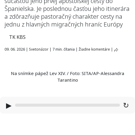
súčasťou jeho prvej apoštolskej cesty do
Španielska. Je poslednou časťou jeho itinerára
a zdôrazňuje pastoračný charakter cesty na
jednu z hlavných migračných hraníc Európy
TK KBS
09. 06. 2026
|
Svetonázor
|
7 min. čítania
|
Žiadne komentáre
|
Na snímke pápež Lev XIV. / Foto: SITA/AP-Alessandra
Tarantino
▶
↻