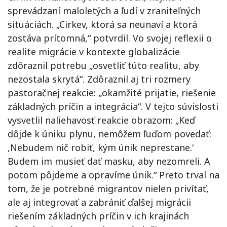
sprevádzaní maloletých a ľudí v zraniteľných
situáciách. „Cirkev, ktorá sa neunaví a ktorá
zostáva prítomná,“ potvrdil. Vo svojej reflexii o
realite migrácie v kontexte globalizácie
zdôraznil potrebu „osvetliť túto realitu, aby
nezostala skrytá“. Zdôraznil aj tri rozmery
pastoračnej reakcie: „okamžité prijatie, riešenie
základných príčin a integrácia“. V tejto súvislosti
vysvetlil naliehavosť reakcie obrazom: „Keď
dôjde k úniku plynu, nemôžem ľuďom povedať:
,Nebudem nič robiť, kým únik neprestane.‘
Budem im musieť dať masku, aby nezomreli. A
potom pôjdeme a opravíme únik.“ Preto trval na
tom, že je potrebné migrantov nielen privítať,
ale aj integrovať a zabrániť ďalšej migrácii
riešením základných príčin v ich krajinách