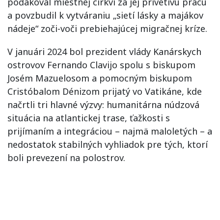
poďakoval miestnej cirkvi za jej prívetivú prácu
a povzbudil k vytváraniu „sietí lásky a majákov
nádeje“ zoči-voči prebiehajúcej migračnej kríze.
V januári 2024 bol prezident vlády Kanárskych
ostrovov Fernando Clavijo spolu s biskupom
Josém Mazuelosom a pomocným biskupom
Cristóbalom Dénizom prijatý vo Vatikáne, kde
načrtli tri hlavné výzvy: humanitárna núdzová
situácia na atlantickej trase, ťažkosti s
prijímaním a integráciou – najmä maloletých – a
nedostatok stabilných vyhliadok pre tých, ktorí
boli prevezení na polostrov.