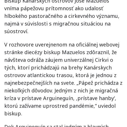
Biskup Kanárskych ostrovov José Mazuelos
vníma pápežovu prítomnosť ako udalosť
hlbokého pastoračného a cirkevného významu,
najmä v súvislosti s migračnou situáciou na
súostroví.
V rozhovore uverejnenom na oficiálnej webovej
stránke diecézy biskup Mazuelos zdôraznil, že
návšteva odráža záujem univerzálnej Cirkvi o
tých, ktorí prichádzajú na brehy Kanárskych
ostrovov atlantickou trasou, ktorá je jednou z
najnebezpečnejších na svete. „Pápež prichádza z
niekoľkých dôvodov. Jedným z nich je migračná
kríza v prístave Arguineguín, ,prístave hanby‘,
ktorú zažívame uprostred pandémie,“ uviedol
biskup.
Dok Arguineguín sa stal jedným z hlavných