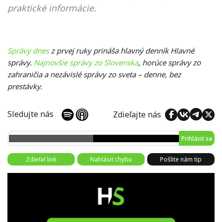
praktické informácie.
Správy dnes
z prvej ruky prináša hlavný denník Hlavné
správy.
Najnovšie správy zo Slovenska
, horúce správy zo
zahraničia a nezávislé správy zo sveta – denne, bez
prestávky.
Sledujte nás
Zdieľajte nás
Prihlásiť sa
Zdieľať link
Nahlásiť chybu
Pošlite nám tip