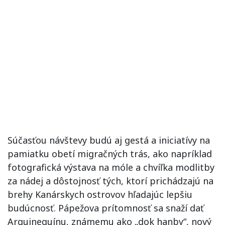
Súčasťou návštevy budú aj gestá a iniciatívy na
pamiatku obetí migračných trás, ako napríklad
fotografická výstava na móle a chvíľka modlitby
za nádej a dôstojnosť tých, ktorí prichádzajú na
brehy Kanárskych ostrovov hľadajúc lepšiu
budúcnosť. Pápežova prítomnosť sa snaží dať
Arguineguínu, známemu ako „dok hanby“, nový