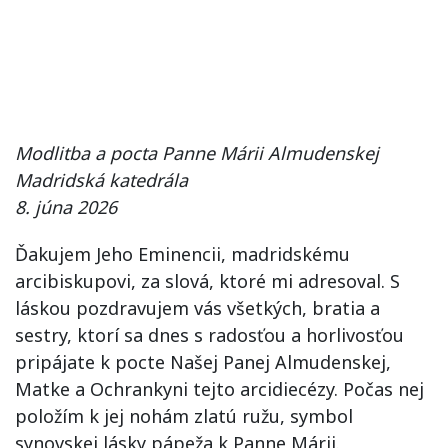
Modlitba a pocta Panne Márii Almudenskej
Madridská katedrála
8. júna 2026
Ďakujem Jeho Eminencii, madridskému
arcibiskupovi, za slová, ktoré mi adresoval. S
láskou pozdravujem vás všetkých, bratia a
sestry, ktorí sa dnes s radosťou a horlivosťou
pripájate k pocte Našej Panej Almudenskej,
Matke a Ochrankyni tejto arcidiecézy. Počas nej
položím k jej nohám zlatú ružu, symbol
synovskej lásky pápeža k Panne Márii.