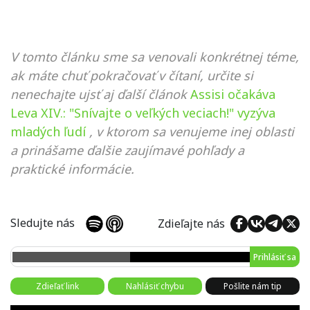
V tomto článku sme sa venovali konkrétnej téme,
ak máte chuť pokračovať v čítaní, určite si
nenechajte ujsť aj ďalší článok
Assisi očakáva
Leva XIV.: "Snívajte o veľkých veciach!" vyzýva
mladých ľudí
, v ktorom sa venujeme inej oblasti
a prinášame ďalšie zaujímavé pohľady a
praktické informácie.
Sledujte nás
Zdieľajte nás
Prihlásiť sa
Zdieľať link
Nahlásiť chybu
Pošlite nám tip