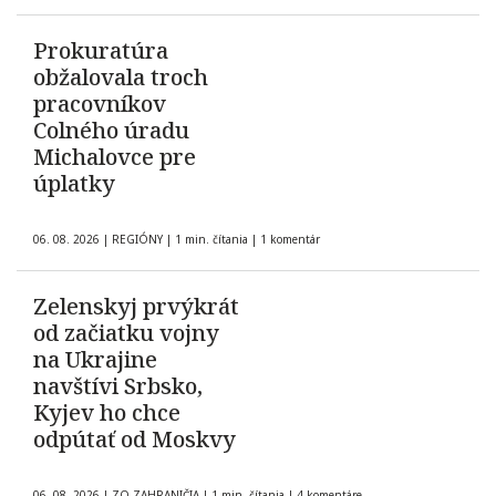
Prokuratúra
obžalovala troch
pracovníkov
Colného úradu
Michalovce pre
úplatky
06. 08. 2026
|
REGIÓNY
|
1 min. čítania
|
1 komentár
Zelenskyj prvýkrát
od začiatku vojny
na Ukrajine
navštívi Srbsko,
Kyjev ho chce
odpútať od Moskvy
06. 08. 2026
|
ZO ZAHRANIČIA
|
1 min. čítania
|
4 komentáre