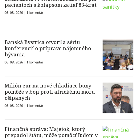
pacientoch s kolapsom zatiaľ 83-krát
06. 08. 2026 |
1 komentár
Banská Bystrica otvorila sériu
konferencií o príprave nájomného
bývania
06. 08. 2026 |
1 komentár
Milión eur na nové chladiace boxy
pomôže v boji proti africkému moru
ošípaných
06. 08. 2026 |
1 komentár
Finančná správa: Majetok, ktorý
prepadol štátu, môže pomôcť ľuďom v