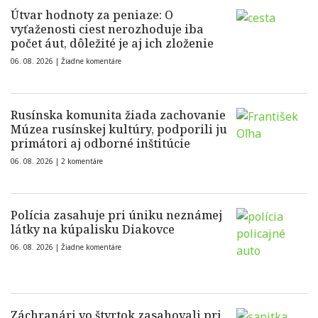
Útvar hodnoty za peniaze: O
vyťaženosti ciest nerozhoduje iba
počet áut, dôležité je aj ich zloženie
06. 08. 2026 |
Žiadne komentáre
Rusínska komunita žiada zachovanie
Múzea rusínskej kultúry, podporili ju
primátori aj odborné inštitúcie
06. 08. 2026 |
2 komentáre
Polícia zasahuje pri úniku neznámej
látky na kúpalisku Diakovce
06. 08. 2026 |
Žiadne komentáre
Záchranári vo štvrtok zasahovali pri