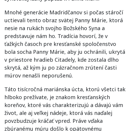
Mnohé generácie Madridčanov si počas stáročí
uctievali tento obraz svätej Panny Márie, ktorá
nesie na rukách svojho Božského Syna a
predstavuje nám ho. Tradícia hovorí, že v
ťažkých časoch pre kresťanské spoločenstvo
bola socha Panny Márie, aby ju ochránili, ukrytá
v priestore hradieb Citadely, kde zostala dlho
skrytá, až kým ju po zázračnom zrútení časti
múrov nenašli neporušenú.
Táto tisícročná mariánska úcta, ktorú všetci tak
hlboko prežívate, je znakom kresťanských
koreňov, ktoré vás charakterizujú a dávajú vám
život, ale aj veľkej nádeje, ktorá vás naďalej
povzbudzuje kráčať vpred. Práve vďaka
zbúranému múru došlo k opätovnému