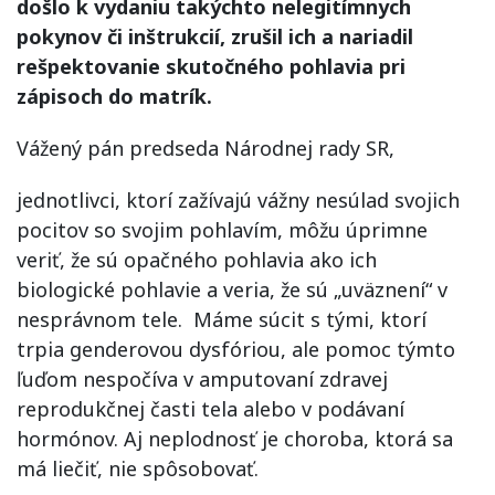
došlo k vydaniu takýchto nelegitímnych
pokynov či inštrukcií, zrušil ich a nariadil
rešpektovanie skutočného pohlavia pri
zápisoch do matrík.
Vážený pán predseda Národnej rady SR,
jednotlivci, ktorí zažívajú vážny nesúlad svojich
pocitov so svojim pohlavím, môžu úprimne
veriť, že sú opačného pohlavia ako ich
biologické pohlavie a veria, že sú „uväznení“ v
nesprávnom tele. Máme súcit s tými, ktorí
trpia genderovou dysfóriou, ale pomoc týmto
ľuďom nespočíva v amputovaní zdravej
reprodukčnej časti tela alebo v podávaní
hormónov. Aj neplodnosť je choroba, ktorá sa
má liečiť, nie spôsobovať.