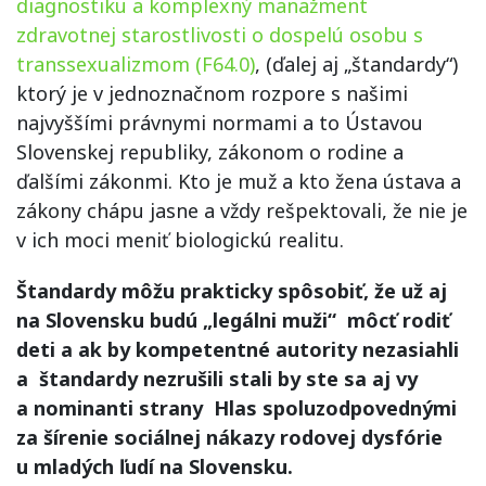
diagnostiku a komplexný manažment
zdravotnej starostlivosti o dospelú osobu s
transsexualizmom (F64.0)
, (ďalej aj „štandardy“)
ktorý je v jednoznačnom rozpore s našimi
najvyššími právnymi normami a to Ústavou
Slovenskej republiky, zákonom o rodine a
ďalšími zákonmi. Kto je muž a kto žena ústava a
zákony chápu jasne a vždy rešpektovali, že nie je
v ich moci meniť biologickú realitu.
Štandardy môžu prakticky spôsobiť, že už aj
na Slovensku budú „legálni muži“ môcť rodiť
deti a ak by kompetentné autority nezasiahli
a štandardy nezrušili stali by ste sa aj vy
a nominanti strany Hlas spoluzodpovednými
za šírenie sociálnej nákazy rodovej dysfórie
u mladých ľudí na Slovensku.