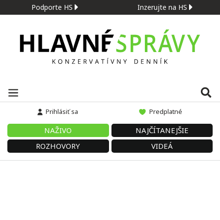
Podporte HS
Inzerujte na HS
Prihlásiť sa
Predplatné
NAŽIVO
NAJČÍTANEJŠIE
ROZHOVORY
VIDEÁ