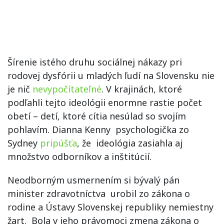
Šírenie istého druhu sociálnej nákazy pri
rodovej dysfórii u mladých ľudí na Slovensku nie
je nič
nevypočítateľné
. V krajinách, ktoré
podľahli tejto ideológii enormne rastie počet
obetí – detí, ktoré cítia nesúlad so svojím
pohlavím. Dianna Kenny psychologička zo
Sydney
pripúšťa
, že ideológia zasiahla aj
množstvo odborníkov a inštitúcií.
Neodborným usmernením si bývalý pán
minister zdravotníctva urobil zo zákona o
rodine a Ústavy Slovenskej republiky nemiestny
žart. Bola v jeho právomoci zmena zákona o