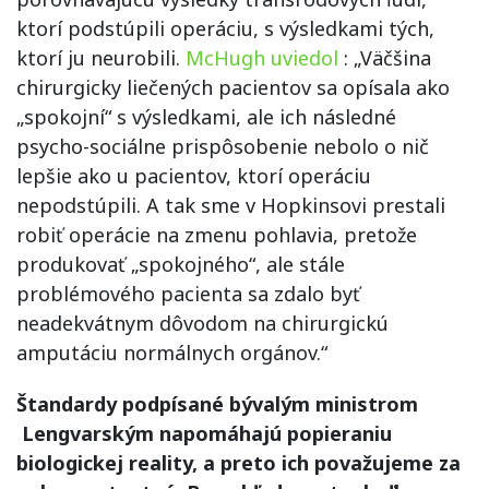
ktorí podstúpili operáciu, s výsledkami tých,
ktorí ju neurobili.
McHugh uviedol
: „Väčšina
chirurgicky liečených pacientov sa opísala ako
„spokojní“ s výsledkami, ale ich následné
psycho-sociálne prispôsobenie nebolo o nič
lepšie ako u pacientov, ktorí operáciu
nepodstúpili. A tak sme v Hopkinsovi prestali
robiť operácie na zmenu pohlavia, pretože
produkovať „spokojného“, ale stále
problémového pacienta sa zdalo byť
neadekvátnym dôvodom na chirurgickú
amputáciu normálnych orgánov.“
Štandardy podpísané bývalým ministrom
Lengvarským napomáhajú popieraniu
biologickej reality, a preto ich považujeme za