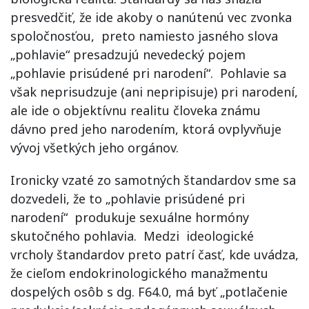
presvedčiť, že ide akoby o nanútenú vec zvonka
spoločnosťou, preto namiesto jasného slova
„pohlavie“ presadzujú nevedecký pojem
„pohlavie prisúdené pri narodení“. Pohlavie sa
však neprisudzuje (ani nepripisuje) pri narodení,
ale ide o objektívnu realitu človeka známu
dávno pred jeho narodením, ktorá ovplyvňuje
vývoj všetkých jeho orgánov.
Ironicky vzaté zo samotných štandardov sme sa
dozvedeli, že to „pohlavie prisúdené pri
narodení“ produkuje sexuálne hormóny
skutočného pohlavia. Medzi ideologické
vrcholy štandardov preto patrí časť, kde uvádza,
že cieľom endokrinologického manažmentu
dospelých osôb s dg. F64.0, má byť „potlačenie