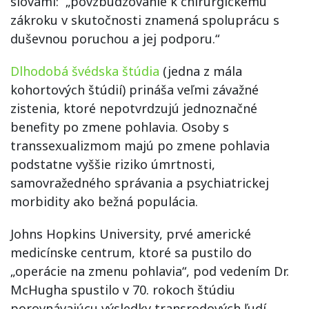
slovami: „povzbudzovanie k chirurgickému
zákroku v skutočnosti znamená spoluprácu s
duševnou poruchou a jej podporu.“
Dlhodobá švédska štúdia
(jedna z mála
kohortových štúdií) prináša veľmi závažné
zistenia, ktoré nepotvrdzujú jednoznačné
benefity po zmene pohlavia. Osoby s
transsexualizmom majú po zmene pohlavia
podstatne vyššie riziko úmrtnosti,
samovražedného správania a psychiatrickej
morbidity ako bežná populácia.
Johns Hopkins University, prvé americké
medicínske centrum, ktoré sa pustilo do
„operácie na zmenu pohlavia“, pod vedením Dr.
McHugha spustilo v 70. rokoch štúdiu
porovnávajúcu výsledky transrodových ľudí,