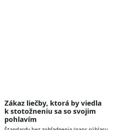
Zákaz liečby, ktorá by viedla
k stotožneniu sa so svojim
pohlavím
Štandardy bez zohľadnenia (napr. súhlasu