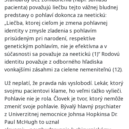
pacienta) považujú liečbu tejto vážnej bludnej
predstavy o pohlaví dokonca za neetickú:
„Liečba, ktorej cieľom je zmena pohlavnej
identity v zmysle zladenia s pohlavím
prisúdeným pri narodení, respektíve
genetickým pohlavím, nie je efektívna a v
súčasnosti sa považuje za neetickú (1)“ Rodovú
identitu považuje z odborného hľadiska
vonkajšími zásahmi za cielene nemeniteľnú (12).
Už neplatí, že pravda nás vyslobodí. Lekár, ktorý
svojmu pacientovi klame, ho veľmi ťažko vylieči.
Pohlavie nie je rola. Človek je tvor, ktorý nemôže
zmeniť svoje pohlavie. Bývalý hlavný psychiater
z Univerzitnej nemocnice Johnsa Hopkinsa Dr.
Paul McHugh to uznal