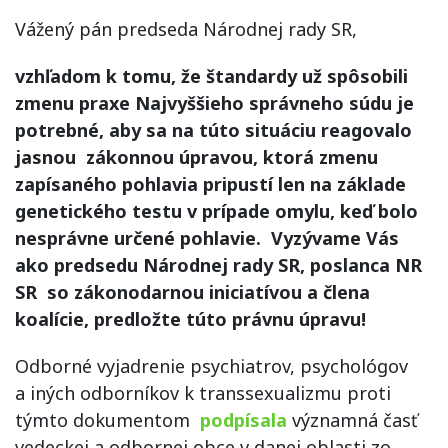
Vážený pán predseda Národnej rady SR,
vzhľadom k tomu, že štandardy už spôsobili
zmenu praxe Najvyššieho správneho súdu je
potrebné, aby sa na túto situáciu reagovalo
jasnou zákonnou úpravou, ktorá zmenu
zapísaného pohlavia pripustí len na základe
genetického testu v prípade omylu, keď bolo
nesprávne určené pohlavie. Vyzývame Vás
ako predsedu Národnej rady SR, poslanca NR
SR so zákonodarnou iniciatívou a člena
koalície, predložte túto právnu úpravu!
Odborné vyjadrenie psychiatrov, psychológov
a iných odborníkov k transsexualizmu proti
týmto dokumentom
podpísala
významná časť
vedeckej a odbornej obce v danej oblasti zo