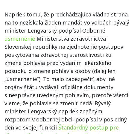
Napriek tomu, že predchádzajúca vládna strana
na to nezískala žiaden mandát vo voľbách bývalý
minister Lengvarský podpísal Odborné
usmernenie
Ministerstva zdravotníctva
Slovenskej republiky na zjednotenie postupov
poskytovania zdravotnej starostlivosti ku
zmene pohlavia pred vydaním lekárskeho
posudku o zmene pohlavia osoby (ďalej len
„usmernenie“). To malo zabezpečiť, aby iné
orgány štátu vydávali oficiálne dokumenty
s nesprávne uvedeným pohlavím, pretože všetci
vieme, že pohlavie sa zmeniť nedá. Bývalý
minister Lengvarský napriek značným
rozporom v odbornej obci, podpísal v posledný
deň vo svojej funkcii
Štandardný postup pre