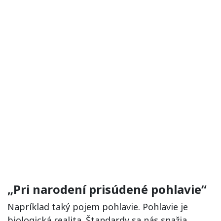
„Pri narodení prisúdené pohlavie“
Napríklad taký pojem pohlavie. Pohlavie je
biologická realita. Štandardy sa nás snažia