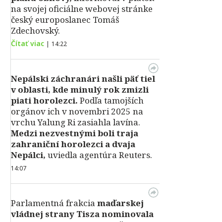
na svojej oficiálne webovej stránke
český europoslanec Tomáš
Zdechovský.
Čítať viac
|
14:22
Nepálski záchranári našli päť tiel
v oblasti, kde minulý rok zmizli
piati horolezci.
Podľa tamojších
orgánov ich v novembri 2025 na
vrchu Yalung Ri zasiahla lavína.
Medzi nezvestnými boli traja
zahraniční horolezci a dvaja
Nepálci,
uviedla agentúra Reuters.
14:07
Parlamentná frakcia
maďarskej
vládnej strany Tisza nominovala