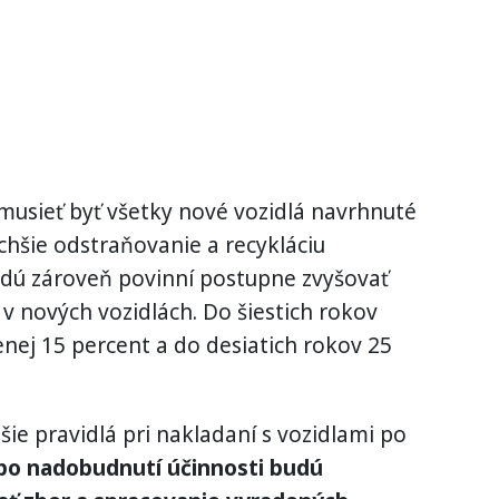
musieť byť všetky nové vozidlá navrhnuté
hšie odstraňovanie a recykláciu
dú zároveň povinní postupne zvyšovať
v nových vozidlách. Do šiestich rokov
nej 15 percent a do desiatich rokov 25
šie pravidlá pri nakladaní s vozidlami po
 po nadobudnutí účinnosti budú