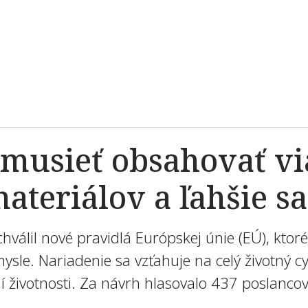
musieť obsahovať vi
teriálov a ľahšie sa
chválil nové pravidlá Európskej únie (EÚ), kto
le. Nariadenie sa vzťahuje na celý životný cyk
 životnosti. Za návrh hlasovalo 437 poslancov,