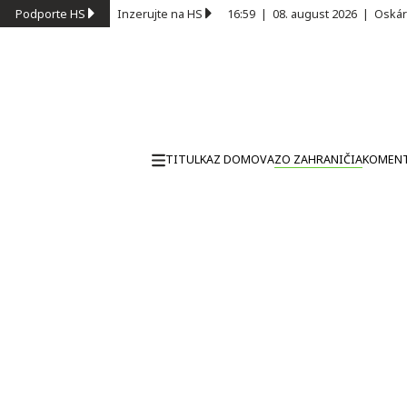
Podporte HS
Inzerujte na HS
16:59
|
08. august 2026
|
Oskár
TITULKA
Z DOMOVA
ZO ZAHRANIČIA
KOMEN