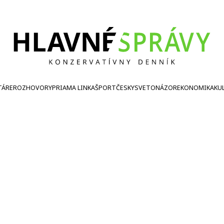
TÁRE
ROZHOVORY
PRIAMA LINKA
ŠPORT
ČESKY
SVETONÁZOR
EKONOMIKA
KU