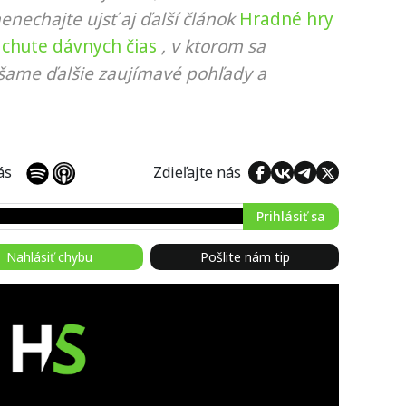
nenechajte ujsť aj ďalší článok
Hradné hry
 chute dávnych čias
, v ktorom sa
ášame ďalšie zaujímavé pohľady a
 nás
Zdieľajte nás
Prihlásiť sa
Nahlásiť chybu
Pošlite nám tip