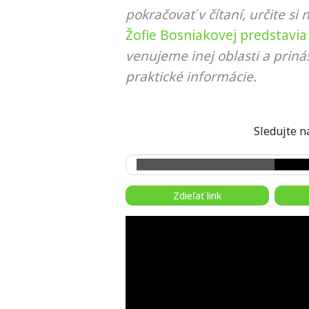
pokračovať v čítaní, určite si 
Žofie Bosniakovej predstavia
venujeme inej oblasti a prin
praktické informácie.
Sledujte
Zdieľať link