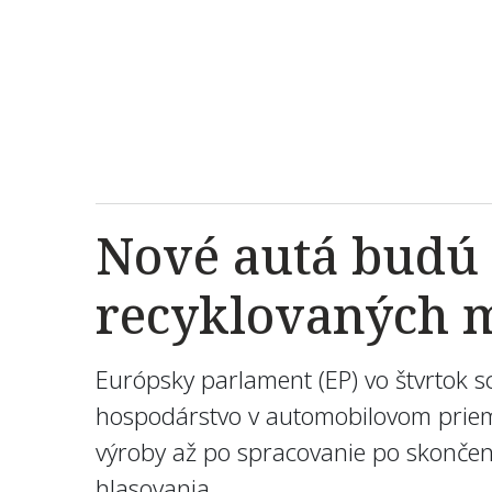
Nové autá budú 
recyklovaných ma
Európsky parlament (EP) vo štvrtok s
hospodárstvo v automobilovom priemys
výroby až po spracovanie po skončení
hlasovania