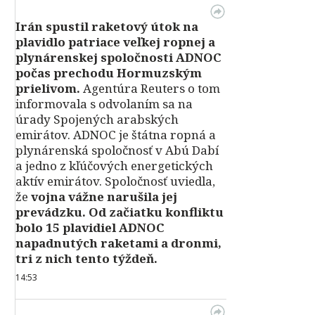
Irán spustil raketový útok na
plavidlo patriace veľkej ropnej a
plynárenskej spoločnosti ADNOC
počas prechodu Hormuzským
prielivom.
Agentúra Reuters o tom
informovala s odvolaním sa na
úrady Spojených arabských
emirátov. ADNOC je štátna ropná a
plynárenská spoločnosť v Abú Dabí
a jedno z kľúčových energetických
aktív emirátov. Spoločnosť uviedla,
že
vojna vážne narušila jej
prevádzku. Od začiatku konfliktu
bolo 15 plavidiel ADNOC
napadnutých raketami a dronmi,
tri z nich tento týždeň.
14:53