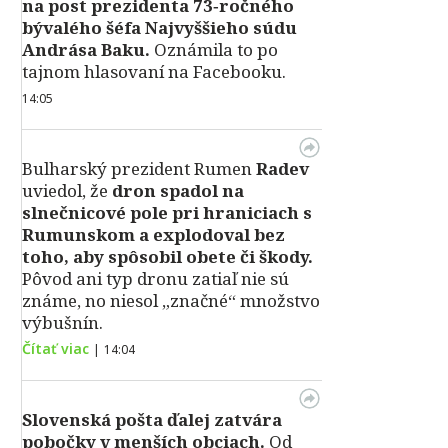
na post prezidenta 73‑ročného
bývalého šéfa Najvyššieho súdu
Andrása Baku.
Oznámila to po
tajnom hlasovaní na Facebooku.
14:05
Bulharský prezident Rumen
Radev
uviedol, že
dron spadol na
slnečnicové pole pri hraniciach s
Rumunskom a explodoval bez
toho, aby spôsobil obete či škody.
Pôvod ani typ dronu zatiaľ nie sú
známe, no niesol „značné“ množstvo
výbušnín.
Čítať viac
|
14:04
Slovenská pošta ďalej zatvára
pobočky v menších obciach.
Od