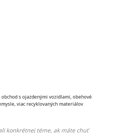
,
obchod s ojazdenými vozidlami
,
obehové
emysle
,
viac recyklovaných materiálov
li konkrétnej téme, ak máte chuť