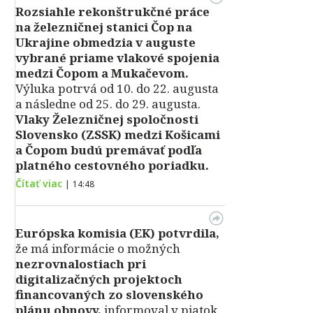
Rozsiahle rekonštrukčné práce
na železničnej stanici Čop na
Ukrajine obmedzia v auguste
vybrané priame vlakové spojenia
medzi Čopom a Mukačevom.
Výluka potrvá od 10. do 22. augusta
a následne od 25. do 29. augusta.
Vlaky Železničnej spoločnosti
Slovensko (ZSSK) medzi Košicami
a Čopom budú premávať podľa
platného cestovného poriadku.
Čítať viac
|
14:48
Európska komisia (EK) potvrdila,
že má informácie o možných
nezrovnalostiach pri
digitalizačných projektoch
financovaných zo slovenského
plánu obnovy,
informoval v piatok