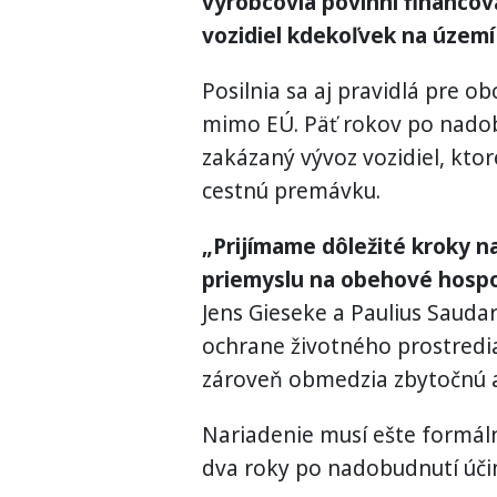
výrobcovia povinní financov
vozidiel kdekoľvek na území
Posilnia sa aj pravidlá pre o
mimo EÚ. Päť rokov po nadob
zakázaný vývoz vozidiel, ktor
cestnú premávku.
„Prijímame dôležité kroky 
priemyslu na obehové hospo
Jens Gieseke a Paulius Saudar
ochrane životného prostredia
zároveň obmedzia zbytočnú a
Nariadenie musí ešte formáln
dva roky po nadobudnutí účin