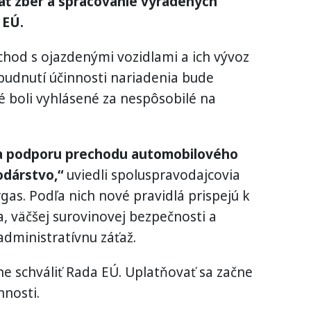
ať zber a spracovanie vyradených
 EÚ.
bchod s ojazdenými vozidlami a ich vývoz
udnutí účinnosti nariadenia bude
é boli vyhlásené za nespôsobilé na
na podporu prechodu automobilového
dárstvo,“
uviedli spoluspravodajcovia
gas. Podľa nich nové pravidlá prispejú k
, väčšej surovinovej bezpečnosti a
dministratívnu záťaž.
e schváliť Rada EÚ. Uplatňovať sa začne
nosti.