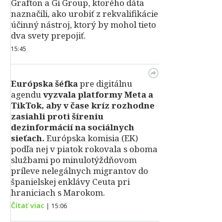
Grafton a Gi Group, ktorého dáta
naznačili, ako urobiť z rekvalifikácie
účinný nástroj, ktorý by mohol tieto
dva svety prepojiť.
15:45
Európska šéfka
pre digitálnu
agendu
vyzvala platformy Meta a
TikTok, aby v čase kríz rozhodne
zasiahli proti šíreniu
dezinformácií na sociálnych
sieťach.
Európska komisia (EK)
podľa nej v piatok rokovala s oboma
službami po minulotýždňovom
príleve nelegálnych migrantov do
španielskej enklávy Ceuta pri
hraniciach s Marokom.
Čítať viac
|
15:06