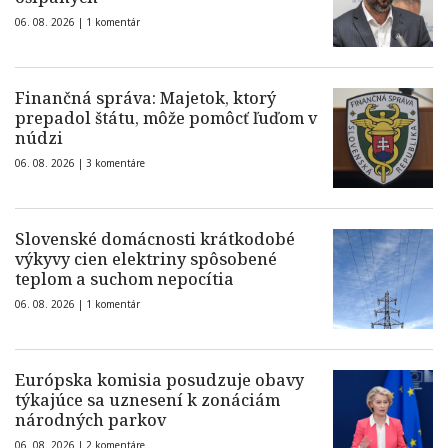
06. 08. 2026 |
1 komentár
Finančná správa: Majetok, ktorý
prepadol štátu, môže pomôcť ľuďom v
núdzi
06. 08. 2026 |
3 komentáre
Slovenské domácnosti krátkodobé
výkyvy cien elektriny spôsobené
teplom a suchom nepocítia
06. 08. 2026 |
1 komentár
Európska komisia posudzuje obavy
týkajúce sa uznesení k zonáciám
národných parkov
06. 08. 2026 |
2 komentáre