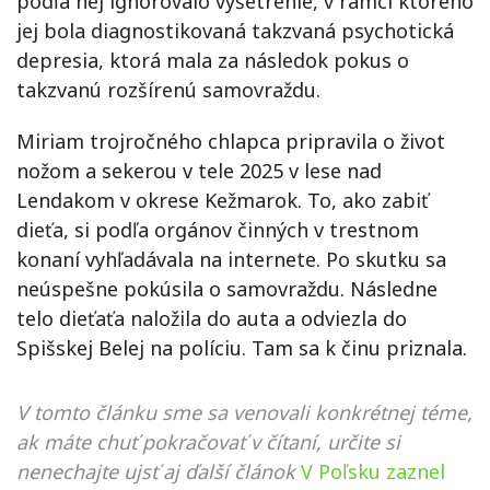
podľa nej ignorovalo vyšetrenie, v rámci ktorého
jej bola diagnostikovaná takzvaná psychotická
depresia, ktorá mala za následok pokus o
takzvanú rozšírenú samovraždu.
Miriam trojročného chlapca pripravila o život
nožom a sekerou v tele 2025 v lese nad
Lendakom v okrese Kežmarok. To, ako zabiť
dieťa, si podľa orgánov činných v trestnom
konaní vyhľadávala na internete. Po skutku sa
neúspešne pokúsila o samovraždu. Následne
telo dieťaťa naložila do auta a odviezla do
Spišskej Belej na políciu. Tam sa k činu priznala.
V tomto článku sme sa venovali konkrétnej téme,
ak máte chuť pokračovať v čítaní, určite si
nenechajte ujsť aj ďalší článok
V Poľsku zaznel