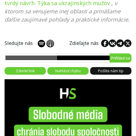
tvrdý návrh. Týka sa ukrajinských mužov
, v
ktorom sa venujeme inej oblasti a prinášame
ďalšie zaujímavé pohľady a praktické informácie.
Sledujte nás
Zdieľajte nás
Prihlásiť sa
Zdieľať link
Nahlásiť chybu
Pošlite nám tip