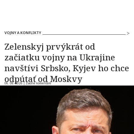
VOJNY A KONFLIKTY
Zelenskyj prvýkrát od
začiatku vojny na Ukrajine
navštívi Srbsko, Kyjev ho chce
odpútať od Moskvy
06. 08. 2026 |
Žiadne komentáre