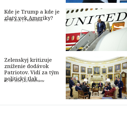
Kde je Trump a kde je
zlatý vek Ameriky?
06. 08. 2026 |
5 komentárov
Zelenskyj kritizuje
zníženie dodávok
Patriotov. Vidí za tým
politický tlak
05. 08. 2026 |
22 komentárov