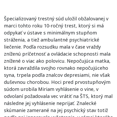
Špecializovaný trestný súd uložil obžalovanej v
marci tohto roku 10-ročný trest, ktorý si má
odpykať v ústave s minimálnym stupňom
stráženia, a tiež ambulantné psychiatrické
liečenie. Podľa rozsudku mala v čase vraždy
zníženú príčetnosť a ovládacie schopnosti mala
znížené o viac ako polovicu. Nepočujúca matka,
ktorá zavraždila svojho rovnako nepočujúceho
syna, trpela podľa znalcov depresiami, nie však
duševnou chorobou. Hoci pred prvostupňovým
súdom urobila Miriam vyhlásenie o vine, v
odvolaní požadovala vec vrátiť na ŠTS, ktorý mal
následne jej vyhlásenie neprijať. Znalecké
skúmanie zamerané na jej psychický stav totiž