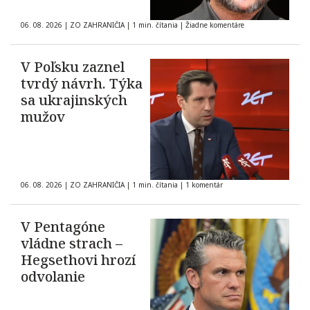
06. 08. 2026
|
ZO ZAHRANIČIA
|
1 min. čítania
|
Žiadne komentáre
V Poľsku zaznel
tvrdý návrh. Týka
sa ukrajinských
mužov
06. 08. 2026
|
ZO ZAHRANIČIA
|
1 min. čítania
|
1 komentár
V Pentagóne
vládne strach –
Hegsethovi hrozí
odvolanie