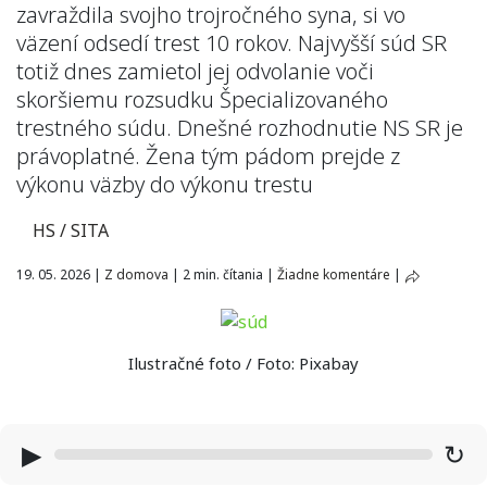
zavraždila svojho trojročného syna, si vo
väzení odsedí trest 10 rokov. Najvyšší súd SR
totiž dnes zamietol jej odvolanie voči
skoršiemu rozsudku Špecializovaného
trestného súdu. Dnešné rozhodnutie NS SR je
právoplatné. Žena tým pádom prejde z
výkonu väzby do výkonu trestu
HS / SITA
19. 05. 2026
|
Z domova
|
2 min. čítania
|
Žiadne komentáre
|
Ilustračné foto / Foto: Pixabay
▶
↻