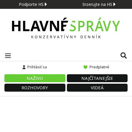
Podporte HS
Inzerujte na HS
Prihlásiť sa
Predplatné
NAŽIVO
NAJČÍTANEJŠIE
ROZHOVORY
VIDEÁ