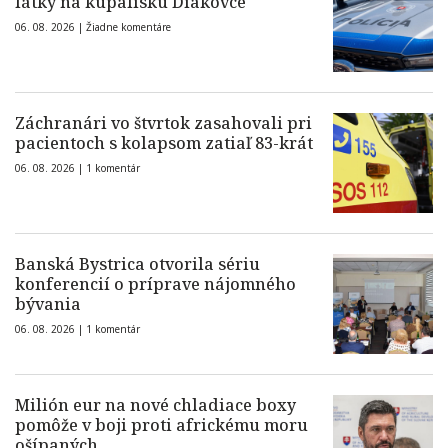
látky na kúpalisku Diakovce
06. 08. 2026 |
Žiadne komentáre
Záchranári vo štvrtok zasahovali pri
pacientoch s kolapsom zatiaľ 83-krát
06. 08. 2026 |
1 komentár
Banská Bystrica otvorila sériu
konferencií o príprave nájomného
bývania
06. 08. 2026 |
1 komentár
Milión eur na nové chladiace boxy
pomôže v boji proti africkému moru
ošípaných