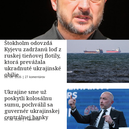
Štokholm odovzdá
Kyjevu zadržanú loď z
ruskej tieňovej flotily,
ktorá prevážala
ukradnuté ukrajinské
obilie
06. 08. 2026 |
27 komentárov
Ukrajine sme už
poskytli kolosálnu
sumu, pochválil sa
guvernér ukrajinskej
centrálnej banky
06. 08. 2026 |
1 komentár