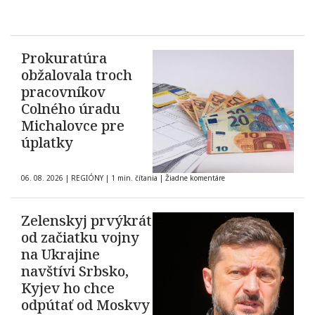
Prokuratúra
obžalovala troch
pracovníkov
Colného úradu
Michalovce pre
úplatky
06. 08. 2026
|
REGIÓNY
|
1 min. čítania
|
Žiadne komentáre
Zelenskyj prvýkrát
od začiatku vojny
na Ukrajine
navštívi Srbsko,
Kyjev ho chce
odpútať od Moskvy