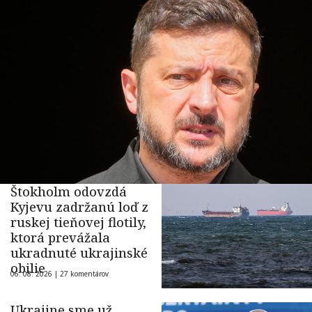
Štokholm odovzdá
Kyjevu zadržanú loď z
ruskej tieňovej flotily,
ktorá prevážala
ukradnuté ukrajinské
obilie
06. 08. 2026 |
27 komentárov
Ukrajine sme už