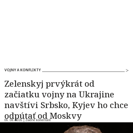
VOJNY A KONFLIKTY
Zelenskyj prvýkrát od
začiatku vojny na Ukrajine
navštívi Srbsko, Kyjev ho chce
odpútať od Moskvy
06. 08. 2026 |
Žiadne komentáre