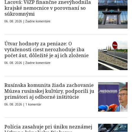
Lacová: VšZP finančne znevýhodnila
krajské nemocnice v porovnaní so
súkromnými
06. 08. 2026 |
Žiadne komentáre
Útvar hodnoty za peniaze: O
vyťaženosti ciest nerozhoduje iba
počet áut, dôležité je aj ich zloženie
06. 08. 2026 |
Žiadne komentáre
Rusínska komunita žiada zachovanie
Múzea rusínskej kultúry, podporili ju
primátori aj odborné inštitúcie
06. 08. 2026 |
1 komentár
Polícia zasahuje pri úniku neznámej