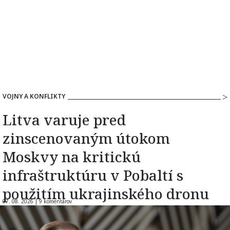
VOJNY A KONFLIKTY
Litva varuje pred
zinscenovaným útokom
Moskvy na kritickú
infraštruktúru v Pobaltí s
použitím ukrajinského dronu
07. 08. 2026 |
9 komentárov