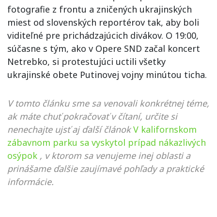
fotografie z frontu a zničených ukrajinských
miest od slovenských reportérov tak, aby boli
viditeľné pre prichádzajúcich divákov. O 19:00,
súčasne s tým, ako v Opere SND začal koncert
Netrebko, si protestujúci uctili všetky
ukrajinské obete Putinovej vojny minútou ticha.
V tomto článku sme sa venovali konkrétnej téme,
ak máte chuť pokračovať v čítaní, určite si
nenechajte ujsť aj ďalší článok
V kalifornskom
zábavnom parku sa vyskytol prípad nákazlivých
osýpok
, v ktorom sa venujeme inej oblasti a
prinášame ďalšie zaujímavé pohľady a praktické
informácie.