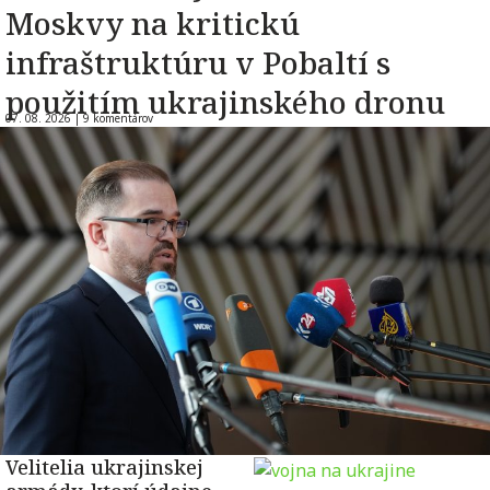
Moskvy na kritickú
infraštruktúru v Pobaltí s
použitím ukrajinského dronu
07. 08. 2026 |
9 komentárov
Velitelia ukrajinskej