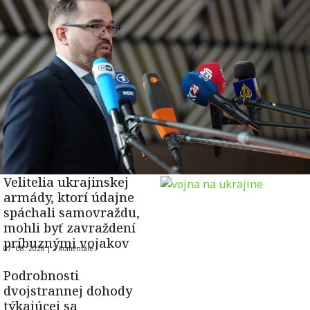
Velitelia ukrajinskej
armády, ktorí údajne
spáchali samovraždu,
mohli byť zavraždení
príbuznými vojakov
07. 08. 2026 |
2 komentáre
Podrobnosti
dvojstrannej dohody
týkajúcej sa