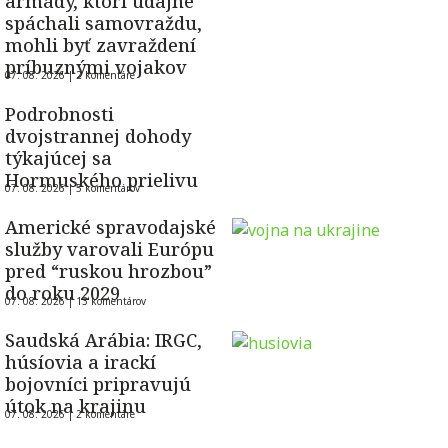
armády, ktorí údajne
spáchali samovraždu,
mohli byť zavraždení
príbuznými vojakov
07. 08. 2026 |
2 komentáre
Podrobnosti
dvojstrannej dohody
týkajúcej sa
Hormuského prielivu
07. 08. 2026 |
5 komentárov
Americké spravodajské
služby varovali Európu
pred “ruskou hrozbou”
do roku 2029
07. 08. 2026 |
13 komentárov
Saudská Arábia: IRGC,
húsíovia a irackí
bojovníci pripravujú
útok na krajinu
07. 08. 2026 |
2 komentáre