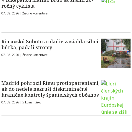
V bikeparku Malinô Brdo sa zranil 20-
ročný cyklista
07. 08. 2026 |
Žiadne komentáre
Rimavskú Sobotu a okolie zasiahla silná
búrka, padali stromy
07. 08. 2026 |
Žiadne komentáre
Madrid pohrozil Rímu protiopatreniami,
ak do nedele nezruší diskriminačné
hraničné kontroly španielskych občanov
07. 08. 2026 |
5 komentárov