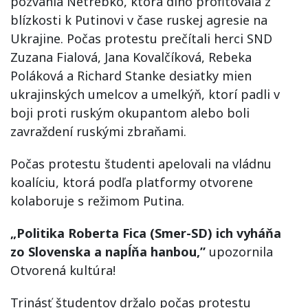
pozvania Netrebko, ktorá dlho profitovala z
blízkosti k Putinovi v čase ruskej agresie na
Ukrajine. Počas protestu prečítali herci SND
Zuzana Fialová, Jana Kovalčíková, Rebeka
Poláková a Richard Stanke desiatky mien
ukrajinských umelcov a umelkýň, ktorí padli v
boji proti ruským okupantom alebo boli
zavraždení ruskými zbraňami.
Počas protestu študenti apelovali na vládnu
koalíciu, ktorá podľa platformy otvorene
kolaboruje s režimom Putina.
„Politika Roberta Fica (Smer-SD) ich vyháňa
zo Slovenska a napĺňa hanbou,”
upozornila
Otvorená kultúra!
Trinásť študentov držalo počas protestu