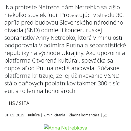
Na proteste Netreba nám Netrebko sa zišlo
niekoľko stoviek ľudí. Protestujúci v stredu 30.
apríla pred budovou Slovenského národného
divadla (SND) odmietli koncert ruskej
sopranistky Anny Netrebko, ktorá v minulosti
podporovala Vladimíra Putina a separatistické
republiky na východe Ukrajiny. Ako upozornila
platforma Otvorená kultúra!, speváčka sa
doposiaľ od Putina nedištancovala. Súčasne
platforma kritizuje, že jej účinkovanie v SND
stálo daňových poplatníkov takmer 300-tisíc
eur, a to len na honorároch
HS / SITA
01. 05. 2025
|
Kultúra
|
2 min. čítania
|
Žiadne komentáre
|