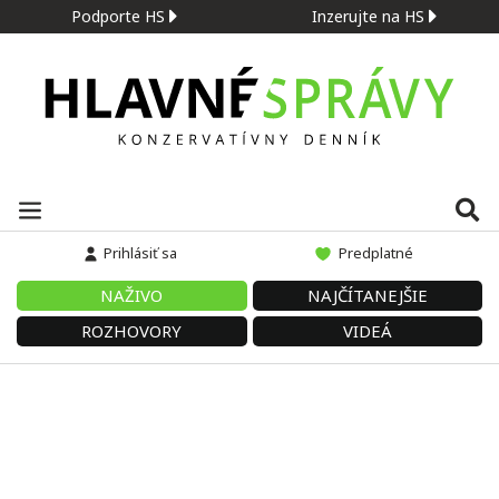
Podporte HS
Inzerujte na HS
Prihlásiť sa
Predplatné
NAŽIVO
NAJČÍTANEJŠIE
ROZHOVORY
VIDEÁ