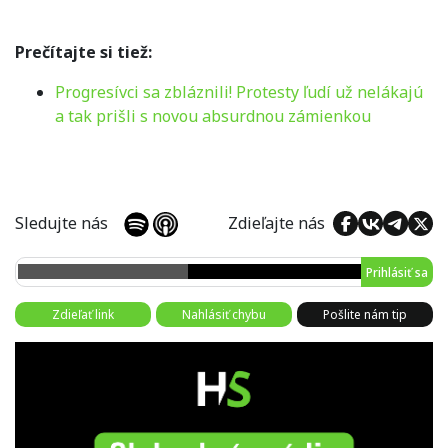
Prečítajte si tiež:
Progresívci sa zbláznili! Protesty ľudí už nelákajú
a tak prišli s novou absurdnou zámienkou
Sledujte nás
Zdieľajte nás
Prihlásiť sa
Zdieľať link
Nahlásiť chybu
Pošlite nám tip