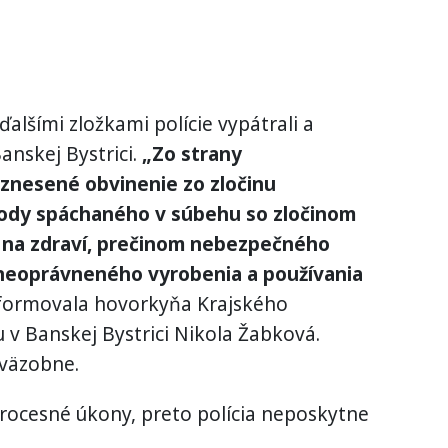
 ďalšími zložkami polície vypátrali a
Banskej Bystrici.
„Zo strany
vznesené obvinenie zo zločinu
ody spáchaného v súbehu so zločinom
a na zdraví, prečinom nebezpečného
 neoprávneného vyrobenia a používania
formovala hovorkyňa Krajského
u v Banskej Bystrici Nikola Žabková.
 väzobne.
procesné úkony, preto polícia neposkytne