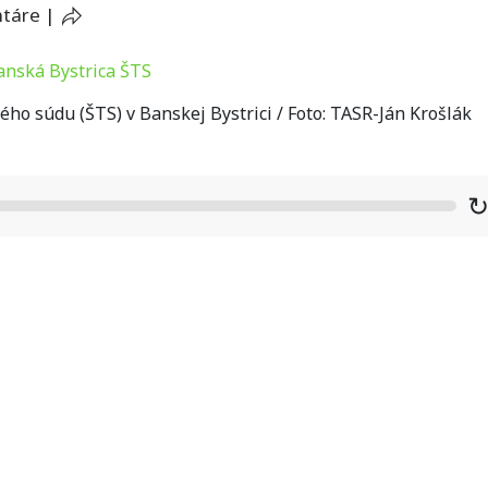
ntáre
|
o súdu (ŠTS) v Banskej Bystrici / Foto: TASR-Ján Krošlák