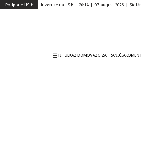
Podporte HS
Inzerujte na HS
20:14
|
07. august 2026
|
Štefá
TITULKA
Z DOMOVA
ZO ZAHRANIČIA
KOMEN