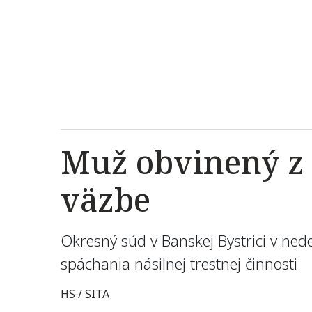
Muž obvinený z n
väzbe
Okresný súd v Banskej Bystrici v ned
spáchania násilnej trestnej činnosti
HS / SITA