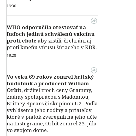
19:30
WHO odporučila otestovať na
ľuďoch jedinú schválenú vakcínu
proti ebole
aby zistili, či chráni aj
proti kmeňu vírusu šíriaceho v KDR.
19:28
Vo veku 69 rokov zomrel britský
hudobník a producent William
Orbit
, držiteľ troch ceny Grammy,
známy spoluprácou s Madonnou,
Britney Spears či skupinou U2. Podľa
vyhlásenia jeho rodiny a priateľov,
ktoré v piatok zverejnili na jeho účte
na Instrgrame, Orbit zomrel 23. júla
vo svojom dome.