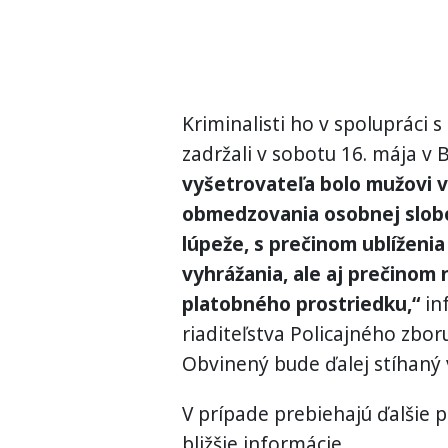
Kriminalisti ho v spolupráci s
zadržali v sobotu 16. mája v 
vyšetrovateľa bolo mužovi 
obmedzovania osobnej slob
lúpeže, s prečinom ublíženi
vyhrážania, ale aj prečinom
platobného prostriedku,“
in
riaditeľstva Policajného zbor
Obvinený bude ďalej stíhaný
V prípade prebiehajú ďalšie 
bližšie informácie.