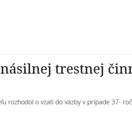
ásilnej trestnej čin
eľu rozhodol o vzatí do väzby v prípade 37- ro