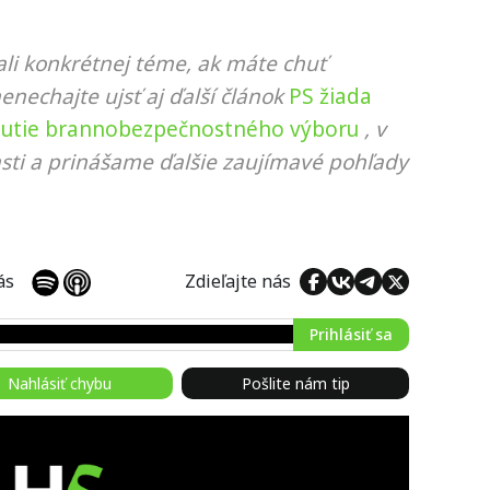
li konkrétnej téme, ak máte chuť
nenechajte ujsť aj ďalší článok
PS žiada
nutie brannobezpečnostného výboru
, v
sti a prinášame ďalšie zaujímavé pohľady
 nás
Zdieľajte nás
Prihlásiť sa
Nahlásiť chybu
Pošlite nám tip