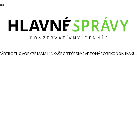
nia
TÁRE
ROZHOVORY
PRIAMA LINKA
ŠPORT
ČESKY
SVETONÁZOR
EKONOMIKA
KU