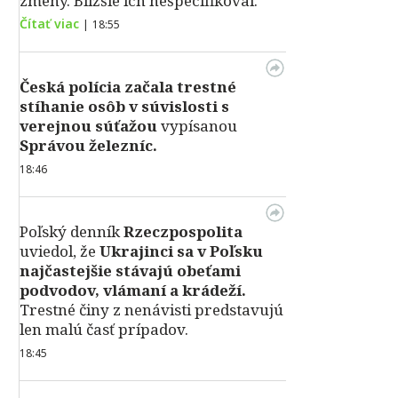
zmeny. Bližšie ich nešpecifikoval.
Čítať viac
|
18:55
Česká polícia začala trestné
stíhanie osôb v súvislosti s
verejnou súťažou
vypísanou
Správou železníc.
18:46
Poľský denník
Rzeczpospolita
uviedol, že
Ukrajinci sa v Poľsku
najčastejšie stávajú obeťami
podvodov, vlámaní a krádeží.
Trestné činy z nenávisti predstavujú
len malú časť prípadov.
18:45