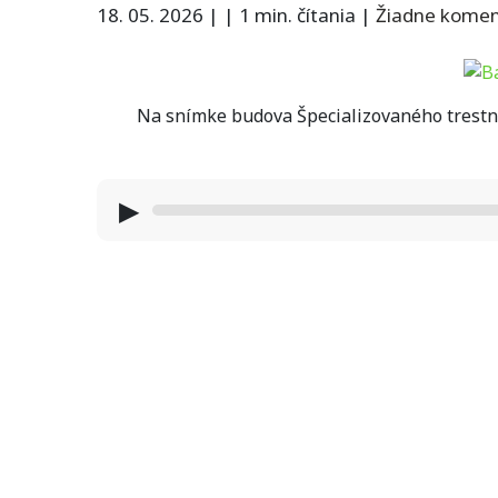
18. 05. 2026
|
|
1 min. čítania
|
Žiadne kome
Na snímke budova Špecializovaného trestnéh
▶