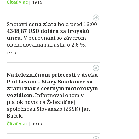
Čítať viac
|
19:16
Spotová
cena zlata
bola pred 16:00
4348,87 USD dolára za troyskú
uncu.
V porovnaní so záverom
obchodovania narástla o 2,6 %.
19:14
Na železničnom priecestí v úseku
Pod Lesom – Starý Smokovec sa
zrazil vlak s cestným motorovým
vozidlom.
Informoval o tom v
piatok hovorca Železničnej
spoločnosti Slovensko (ZSSK) Ján
Baček.
Čítať viac
|
19:13