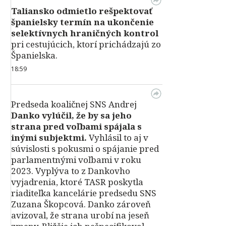
Taliansko odmietlo rešpektovať
španielsky termín na ukončenie
selektívnych hraničných kontrol
pri cestujúcich, ktorí prichádzajú zo
Španielska.
18:59
Predseda koaličnej SNS Andrej
Danko vylúčil, že by sa jeho
strana pred voľbami spájala s
inými subjektmi.
Vyhlásil to aj v
súvislosti s pokusmi o spájanie pred
parlamentnými voľbami v roku
2023. Vyplýva to z Dankovho
vyjadrenia, ktoré TASR poskytla
riaditeľka kancelárie predsedu SNS
Zuzana Škopcová. Danko zároveň
avizoval, že strana urobí na jeseň