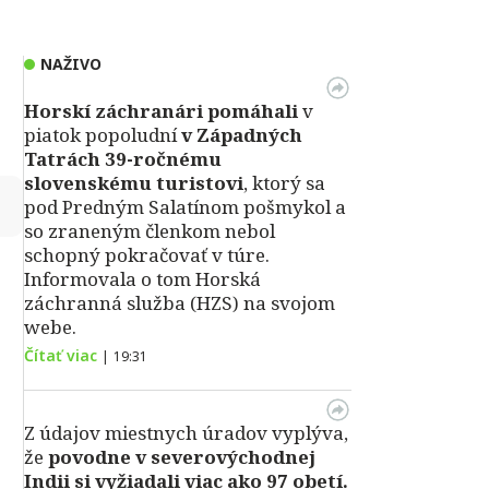
NAŽIVO
Horskí záchranári pomáhali
v
piatok popoludní
v Západných
Tatrách 39-ročnému
slovenskému turistovi
, ktorý sa
↻
pod Predným Salatínom pošmykol a
so zraneným členkom nebol
schopný pokračovať v túre.
Informovala o tom Horská
záchranná služba (HZS) na svojom
webe.
Čítať viac
|
19:31
Z údajov miestnych úradov vyplýva,
že
povodne v severovýchodnej
Indii si vyžiadali viac ako 97 obetí.