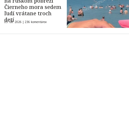
na ruskom pobreží
Čierneho mora sedem
ľudí vrátane troch
detí
03. 08. 2026 |
236 komentárov