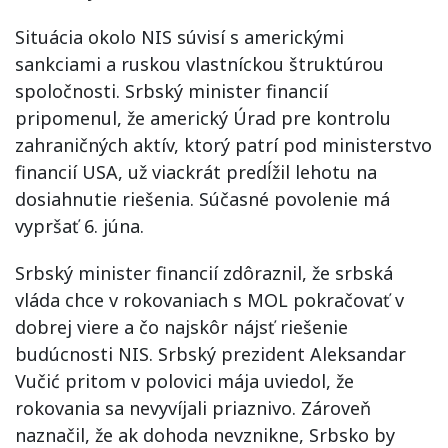
Situácia okolo NIS súvisí s americkými
sankciami a ruskou vlastníckou štruktúrou
spoločnosti. Srbský minister financií
pripomenul, že americký Úrad pre kontrolu
zahraničných aktív, ktorý patrí pod ministerstvo
financií USA, už viackrát predĺžil lehotu na
dosiahnutie riešenia. Súčasné povolenie má
vypršať 6. júna.
Srbský minister financií zdôraznil, že srbská
vláda chce v rokovaniach s MOL pokračovať v
dobrej viere a čo najskôr nájsť riešenie
budúcnosti NIS. Srbský prezident Aleksandar
Vučić pritom v polovici mája uviedol, že
rokovania sa nevyvíjali priaznivo. Zároveň
naznačil, že ak dohoda nevznikne, Srbsko by