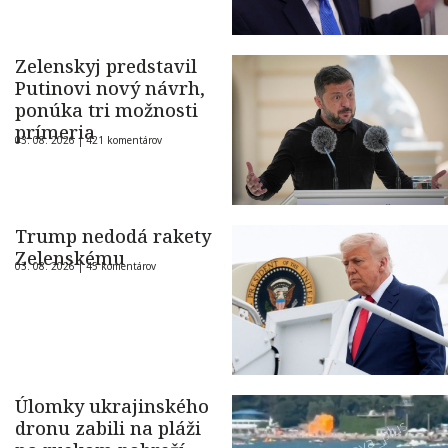
Zelenskyj predstavil
Putinovi nový návrh,
ponúka tri možnosti
prímeria
03. 08. 2026 |
421 komentárov
Trump nedodá rakety
Zelenskému
03. 08. 2026 |
45 komentárov
Úlomky ukrajinského
dronu zabili na pláži