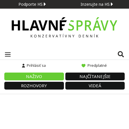
Podporte HS
Inzerujte na HS
Prihlásiť sa
Predplatné
NAŽIVO
NAJČÍTANEJŠIE
ROZHOVORY
VIDEÁ