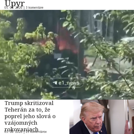
Upyr
05. 08. 2026 |
3 komentáre
Trump skritizoval
Teherán za to, že
poprel jeho slová o
vzájomných
rokovaniach
03. 08. 2026 |
23 komentárov