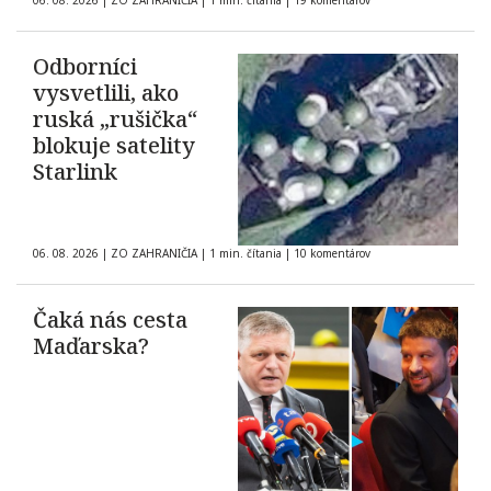
06. 08. 2026
|
ZO ZAHRANIČIA
|
1 min. čítania
|
19 komentárov
Odborníci
vysvetlili, ako
ruská „rušička“
blokuje satelity
Starlink
06. 08. 2026
|
ZO ZAHRANIČIA
|
1 min. čítania
|
10 komentárov
Čaká nás cesta
Maďarska?