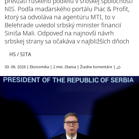
prevzatí ruského podielu v srbskej spoločnosti
NIS. Podľa maďarského portálu Piac & Profit,
ktorý sa odvoláva na agentúru MTI, to v
Belehrade uviedol srbský minister financií
Siniša Mali. Odpoveď na najnovší návrh
srbskej strany sa očakáva v najbližších dňoch
HS / SITA
03. 06. 2026
|
Ekonomika
|
2 min. čítania
|
Žiadne komentáre
|