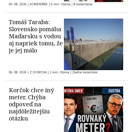
06. 08. 2026
|
KOMENTÁRE
|
6 min. čítania
|
8 komentárov
Tomáš Taraba:
Slovensko pomáha
Maďarsku s vodou
aj napriek tomu, že
je jej málo
06. 08. 2026
|
Z DOMOVA
|
2 min. čítania
|
Žiadne komentáre
Korčok chce iný
meter. Chýba
odpoveď na
najdôležitejšiu
otázku