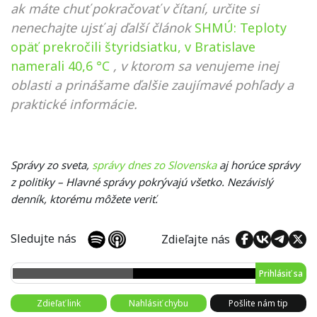
ak máte chuť pokračovať v čítaní, určite si
nenechajte ujsť aj ďalší článok
SHMÚ: Teploty
opäť prekročili štyridsiatku, v Bratislave
namerali 40,6 °C
, v ktorom sa venujeme inej
oblasti a prinášame ďalšie zaujímavé pohľady a
praktické informácie.
Správy zo sveta,
správy dnes zo Slovenska
aj horúce správy
z politiky – Hlavné správy pokrývajú všetko. Nezávislý
denník, ktorému môžete veriť.
Sledujte nás
Zdieľajte nás
Prihlásiť sa
Zdieľať link
Nahlásiť chybu
Pošlite nám tip