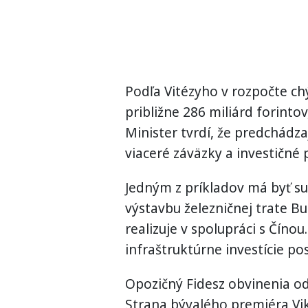
Podľa Vitézyho v rozpočte c
približne 286 miliárd forintov
Minister tvrdí, že predchádz
viaceré záväzky a investičné 
Jedným z príkladov má byť su
výstavbu železničnej trate 
realizuje v spolupráci s Čínou
infraštruktúrne investície po
Opozičný Fidesz obvinenia od
Strana bývalého premiéra Vik