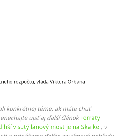
tneho rozpočtu
,
vláda Viktora Orbána
li konkrétnej téme, ak máte chuť
nenechajte ujsť aj ďalší článok
Ferraty
jdlhší visutý lanový most je na Skalke
, v