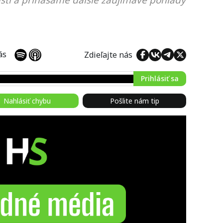
sti a prinášame ďalšie zaujímavé pohľady
 nás
Zdieľajte nás
Prihlásiť sa
Nahlásiť chybu
Pošlite nám tip