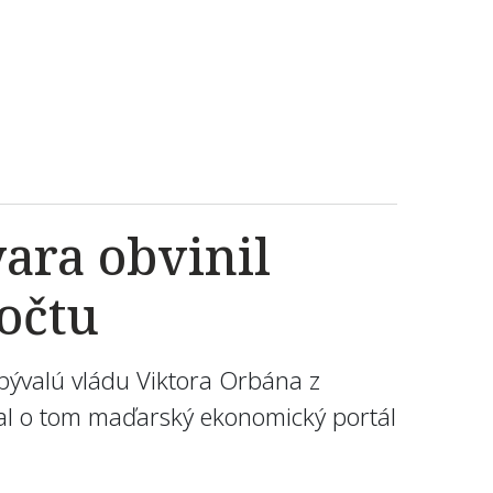
ara obvinil
očtu
 bývalú vládu Viktora Orbána z
oval o tom maďarský ekonomický portál