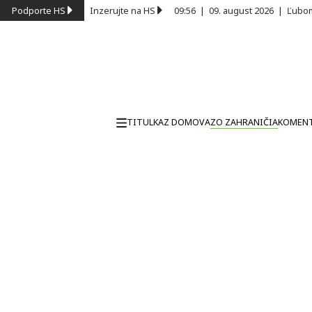
Podporte HS
Inzerujte na HS
09:56
|
09. august 2026
|
Ľubom
TITULKA
Z DOMOVA
ZO ZAHRANIČIA
KOMEN