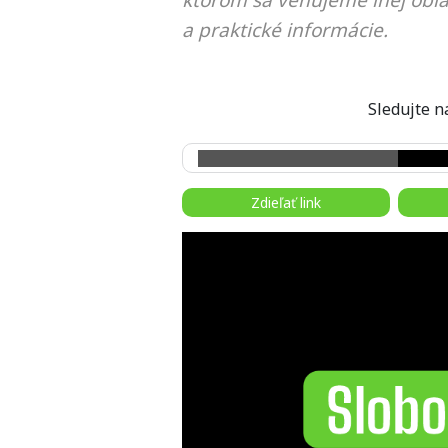
ktorom sa venujeme inej obla
a praktické informácie.
Sledujte
Zdieľať link