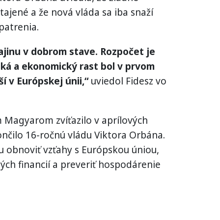
tajené a že nová vláda sa iba snaží
patrenia.
ajinu v dobrom stave. Rozpočet je
ká a ekonomický rast bol v prvom
í v Európskej únii,“
uviedol Fidesz vo
 Magyarom zvíťazilo v aprílových
nčilo 16-ročnú vládu Viktora Orbána.
u obnoviť vzťahy s Európskou úniou,
ých financií a preveriť hospodárenie