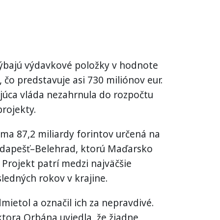
hýbajú výdavkové položky v hodnote
, čo predstavuje asi 730 miliónov eur.
ajúca vláda nezahrnula do rozpočtu
projekty.
ma 87,2 miliardy forintov určená na
Budapešť–Belehrad, ktorú Maďarsko
. Projekt patrí medzi najväčšie
sledných rokov v krajine.
mietol a označil ich za nepravdivé.
tora Orbána uviedla, že žiadne