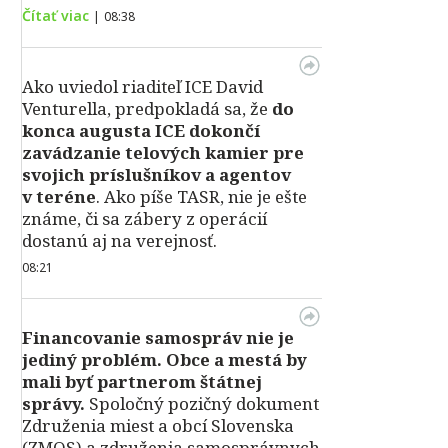
Čítať viac
|
08:38
Ako uviedol riaditeľ ICE David
Venturella, predpokladá sa, že
do
konca augusta ICE dokončí
zavádzanie telových kamier pre
svojich príslušníkov a agentov
v teréne
. Ako píše TASR, nie je ešte
známe, či sa zábery z operácií
dostanú aj na verejnosť.
08:21
Financovanie samospráv nie je
jediný problém. Obce a mestá by
mali byť partnerom štátnej
správy.
Spoločný pozičný dokument
Združenia miest a obcí Slovenska
(ZMOS) a združenia samosprávnych