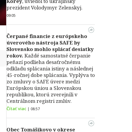
Kórey
, uviedol to ukrajinský
prezident Volodymyr Zelenskyj.
09:05
Čerpané financie z európskeho
úverového nástroja SAFE by
Slovensko mohlo splácať desiatky
rokov.
Každé samostatné čerpanie
↻
peňazí podlieha desaťročnému
odkladu splácania istiny a následnej
45-ročnej dobe splácania. Vyplýva to
zo zmluvy o SAFE úvere medzi
Európskou úniou a Slovenskou
republikou, ktorú zverejnili v
Centrálnom registri zmlúv.
Čítať viac
|
08:57
Obec Tomášikovo v okrese