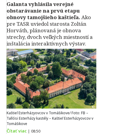
Galanta vyhlásila verejné
obstarávanie na prvú etapu
obnovy tamojšieho kaštieľa.
Ako
pre TASR uviedol starosta Zoltán
Horváth, plánovaná je obnova
strechy, dvoch veľkých miestností a
inštalácia interaktívnych výstav.
Kaštieľ Esterházyovcov v Tomášikove/ Foto: FB –
Tallósi Esterházy kastély – Kaštieľ Esterházyovcov v
Tomášikove
Čítať viac
|
08:50