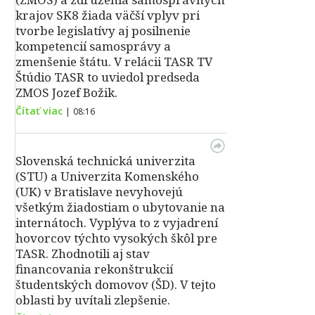
krajov SK8 žiada väčší vplyv pri
tvorbe legislatívy aj posilnenie
kompetencií samosprávy a
zmenšenie štátu. V relácii TASR TV
Štúdio TASR to uviedol predseda
ZMOS Jozef Božik.
Čítať viac
|
08:16
Slovenská technická univerzita
(STU) a Univerzita Komenského
(UK) v Bratislave nevyhovejú
všetkým žiadostiam o ubytovanie na
internátoch. Vyplýva to z vyjadrení
hovorcov týchto vysokých škôl pre
TASR. Zhodnotili aj stav
financovania rekonštrukcií
študentských domovov (ŠD). V tejto
oblasti by uvítali zlepšenie.