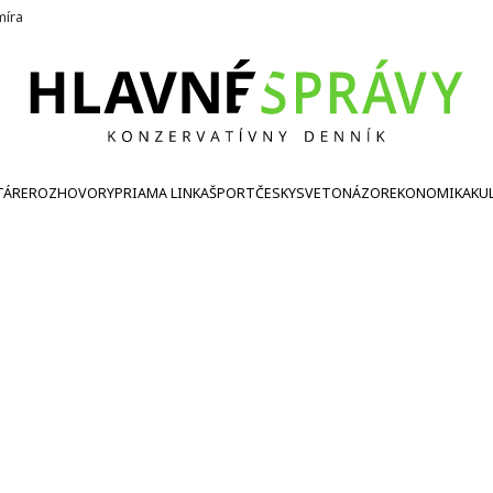
íra
TÁRE
ROZHOVORY
PRIAMA LINKA
ŠPORT
ČESKY
SVETONÁZOR
EKONOMIKA
KU