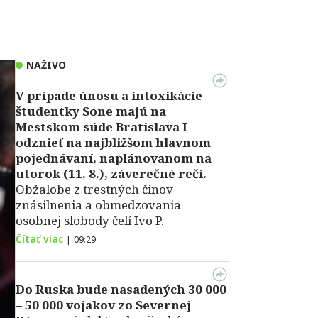
NAŽIVO
V prípade únosu a intoxikácie
študentky Sone majú na
Mestskom súde Bratislava I
odznieť na najbližšom hlavnom
pojednávaní, naplánovanom na
utorok (11. 8.), záverečné reči.
Obžalobe z trestných činov
znásilnenia a obmedzovania
osobnej slobody čelí Ivo P.
Čítať viac
|
09:29
Do Ruska bude nasadených 30 000
– 50 000 vojakov zo Severnej