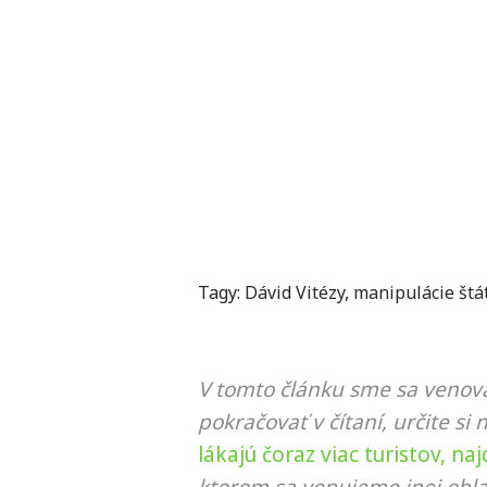
Tagy:
Dávid Vitézy
,
manipulácie štá
V tomto článku sme sa venova
pokračovať v čítaní, určite si 
lákajú čoraz viac turistov, na