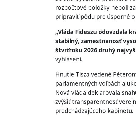
rozpočtové položky neboli za
pripraviť pôdu pre úsporné o
„Vláda Fideszu odovzdala kr
stabilný, zamestnanosť vyso
štvrťroku 2026 druhý najvyšš
vyhlásení.
Hnutie Tisza vedené Péterom
parlamentných voľbách a uko
Nová vláda deklarovala snah
zvýšiť transparentnosť verejn
predchádzajúceho kabinetu.