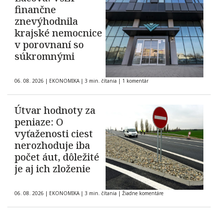
finančne
znevýhodnila
krajské nemocnice
v porovnaní so
súkromnými
06. 08. 2026
|
EKONOMIKA
|
3 min. čítania
|
1 komentár
Útvar hodnoty za
peniaze: O
vyťaženosti ciest
nerozhoduje iba
počet áut, dôležité
je aj ich zloženie
06. 08. 2026
|
EKONOMIKA
|
3 min. čítania
|
Žiadne komentáre