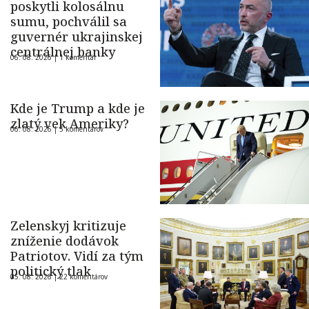
poskytli kolosálnu
sumu, pochválil sa
guvernér ukrajinskej
centrálnej banky
06. 08. 2026 |
1 komentár
Kde je Trump a kde je
zlatý vek Ameriky?
06. 08. 2026 |
5 komentárov
Zelenskyj kritizuje
zníženie dodávok
Patriotov. Vidí za tým
politický tlak
05. 08. 2026 |
22 komentárov