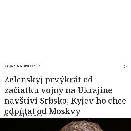
VOJNY A KONFLIKTY
Zelenskyj prvýkrát od
začiatku vojny na Ukrajine
navštívi Srbsko, Kyjev ho chce
odpútať od Moskvy
06. 08. 2026 |
3 komentáre