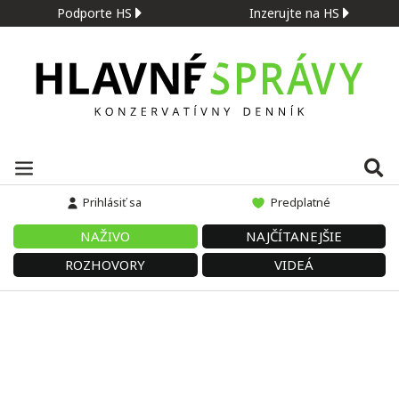
Podporte HS
Inzerujte na HS
Prihlásiť sa
Predplatné
NAŽIVO
NAJČÍTANEJŠIE
ROZHOVORY
VIDEÁ