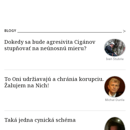
BLOGY
Ivan Štubňa
Michal Durila