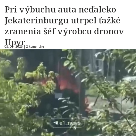
Pri výbuchu auta neďaleko
Jekaterinburgu utrpel ťažké
zranenia šéf výrobcu dronov
Upyr
05. 08. 2026 |
2 komentáre