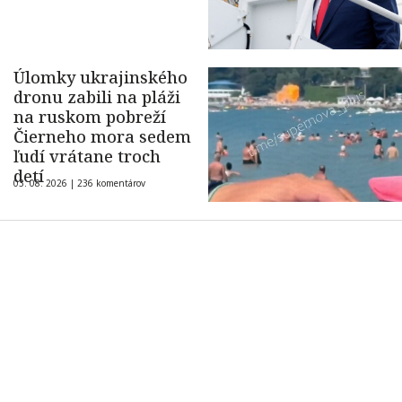
Úlomky ukrajinského
dronu zabili na pláži
na ruskom pobreží
Čierneho mora sedem
ľudí vrátane troch
detí
03. 08. 2026 |
236 komentárov