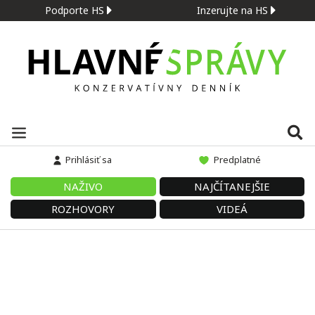
Podporte HS
Inzerujte na HS
Prihlásiť sa
Predplatné
NAŽIVO
NAJČÍTANEJŠIE
ROZHOVORY
VIDEÁ