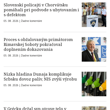
Slovenskí policajti v Chorvátsku
pomáhali pri podvode s ubytovaním i
s defektom
05. 08. 2026 |
Žiadne komentáre
Proces s obžalovaným primátorom
Rimavskej Soboty pokračoval
doplnením dokazovania
05. 08. 2026 |
Žiadne komentáre
Nízka hladina Dunaja komplikuje
Srbsku dovoz palív, NIS zvýši výrobu
05. 08. 2026 |
Žiadne komentáre
V Grécku držal syn otcove telo v