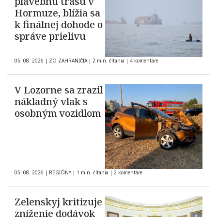
plavebnú trasu v
Hormuze, blížia sa
k finálnej dohode o
správe prielivu
05. 08. 2026
|
ZO ZAHRANIČIA
|
2 min. čítania
|
4 komentáre
V Lozorne sa zrazil
nákladný vlak s
osobným vozidlom
05. 08. 2026
|
REGIÓNY
|
1 min. čítania
|
2 komentáre
Zelenskyj kritizuje
zníženie dodávok