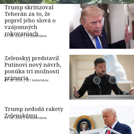
Trump skritizoval
Teherán za to, že
poprel jeho slová o
vzájomných
rokovaniach
03. 08. 2026 |
23 komentárov
Zelenskyj predstavil
Putinovi nový návrh,
ponúka tri možnosti
prímeria
03. 08. 2026 |
421 komentárov
Trump nedodá rakety
Zelenskému
03. 08. 2026 |
45 komentárov