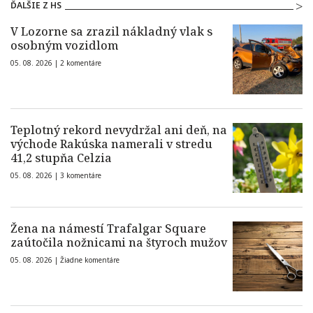
ĎALŠIE Z HS
V Lozorne sa zrazil nákladný vlak s
osobným vozidlom
05. 08. 2026 |
2 komentáre
Teplotný rekord nevydržal ani deň, na
východe Rakúska namerali v stredu
41,2 stupňa Celzia
05. 08. 2026 |
3 komentáre
Žena na námestí Trafalgar Square
zaútočila nožnicami na štyroch mužov
05. 08. 2026 |
Žiadne komentáre