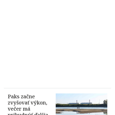
Paks začne
zvyšovať výkon,
večer má
pribudnúť ďalšia