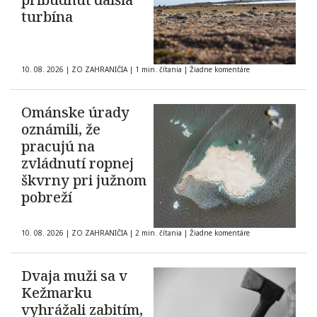
turbína
10. 08. 2026
|
ZO ZAHRANIČIA
|
1 min. čítania
|
Žiadne komentáre
Ománske úrady
oznámili, že
pracujú na
zvládnutí ropnej
škvrny pri južnom
pobreží
10. 08. 2026
|
ZO ZAHRANIČIA
|
2 min. čítania
|
Žiadne komentáre
Dvaja muži sa v
Kežmarku
vyhrážali zabitím,