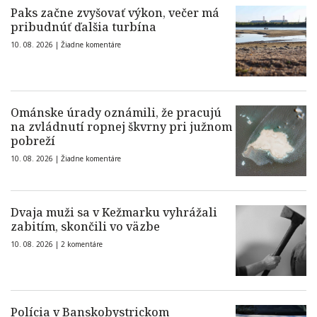
Paks začne zvyšovať výkon, večer má
pribudnúť ďalšia turbína
10. 08. 2026 |
Žiadne komentáre
Ománske úrady oznámili, že pracujú
na zvládnutí ropnej škvrny pri južnom
pobreží
10. 08. 2026 |
Žiadne komentáre
Dvaja muži sa v Kežmarku vyhrážali
zabitím, skončili vo väzbe
10. 08. 2026 |
2 komentáre
Polícia v Banskobystrickom