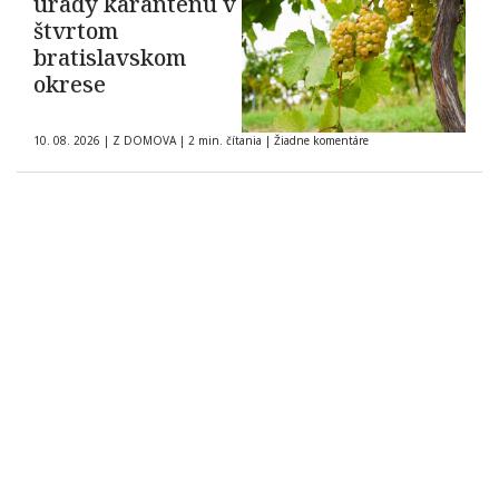
úrady karanténu v
štvrtom
bratislavskom
okrese
10. 08. 2026
|
Z DOMOVA
|
2 min. čítania
|
Žiadne komentáre