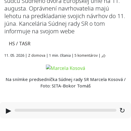
sudcu Súdneho dvora Európskej únie na 11.
augusta. Oprávnení navrhovatelia majú
lehotu na predkladanie svojich návrhov do 11.
júna. Kancelária Súdnej rady SR o tom
informuje na svojom webe
HS / TASR
11. 05. 2026
|
Z domova
|
1 min. čítania
|
5 komentárov
|
Na snímke predsedníčka Súdnej rady SR Marcela Kosová /
Foto: SITA-Bokor Tomáš
▶
↻