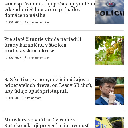
samosprávnom kraji počas uplynulého
víkendu riešila viacero prípadov
domáceho násilia
10. 08. 2026 |
Žiadne komentáre
Pre zlaté žltnutie viniča nariadili
úrady karanténu v štvrtom
bratislavskom okrese
10. 08. 2026 |
Žiadne komentáre
SaS kritizuje anonymizáciu údajov o
odberateľoch dreva, od Lesov SR chcú,
aby údaje opäť sprístupnili
10. 08. 2026 |
3 komentáre
Ministerstvo vnútra: Cvičenie v
Košickom kraji preverí pripravenosť