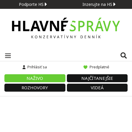
Podporte HS
Inzerujte na HS
Prihlásiť sa
Predplatné
NAŽIVO
NAJČÍTANEJŠIE
ROZHOVORY
VIDEÁ