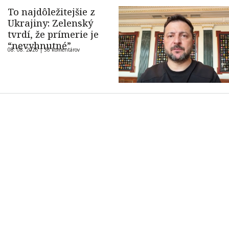
To najdôležitejšie z
Ukrajiny: Zelenský
tvrdí, že prímerie je
“nevyhnutné”
08. 08. 2026 |
36 komentárov