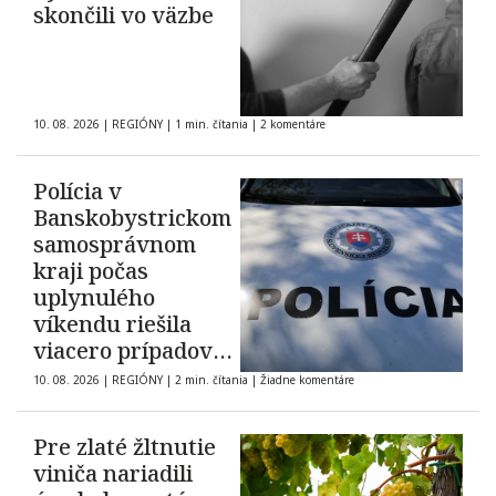
skončili vo väzbe
10. 08. 2026
|
REGIÓNY
|
1 min. čítania
|
2 komentáre
Polícia v
Banskobystrickom
samosprávnom
kraji počas
uplynulého
víkendu riešila
viacero prípadov
domáceho násilia
10. 08. 2026
|
REGIÓNY
|
2 min. čítania
|
Žiadne komentáre
Pre zlaté žltnutie
viniča nariadili