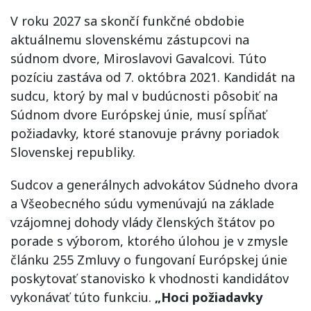
V roku 2027 sa skončí funkčné obdobie
aktuálnemu slovenskému zástupcovi na
súdnom dvore, Miroslavovi Gavalcovi. Túto
pozíciu zastáva od 7. októbra 2021. Kandidát na
sudcu, ktorý by mal v budúcnosti pôsobiť na
Súdnom dvore Európskej únie, musí spĺňať
požiadavky, ktoré stanovuje právny poriadok
Slovenskej republiky.
Sudcov a generálnych advokátov Súdneho dvora
a Všeobecného súdu vymenúvajú na základe
vzájomnej dohody vlády členských štátov po
porade s výborom, ktorého úlohou je v zmysle
článku 255 Zmluvy o fungovaní Európskej únie
poskytovať stanovisko k vhodnosti kandidátov
vykonávať túto funkciu.
„Hoci požiadavky