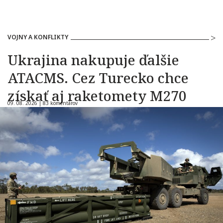
VOJNY A KONFLIKTY
Ukrajina nakupuje ďalšie
ATACMS. Cez Turecko chce
získať aj raketomety M270
09. 08. 2026 |
83 komentárov