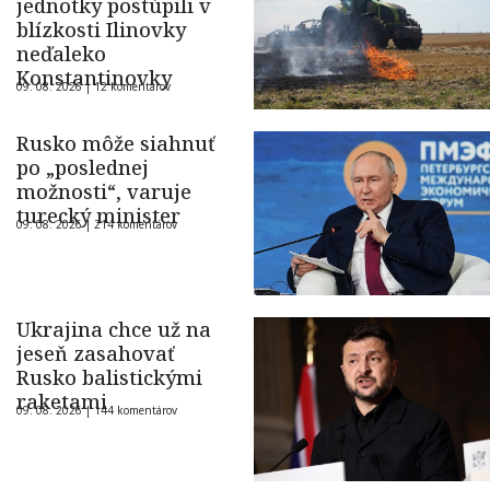
jednotky postúpili v
blízkosti Ilinovky
neďaleko
Konstantinovky
09. 08. 2026 |
12 komentárov
Rusko môže siahnuť
po „poslednej
možnosti“, varuje
turecký minister
09. 08. 2026 |
214 komentárov
Ukrajina chce už na
jeseň zasahovať
Rusko balistickými
raketami
09. 08. 2026 |
144 komentárov