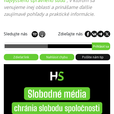
najvyššieho správneho súdu
, v ktorom sa
venujeme inej oblasti a prinášame ďalšie
zaujímavé pohľady a praktické informácie.
Sledujte nás
Zdieľajte nás
Prihlásiť sa
Zdieľať link
Nahlásiť chybu
Pošlite nám tip