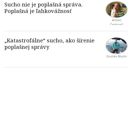
Anton
Čapkovič
Gustáv Murín