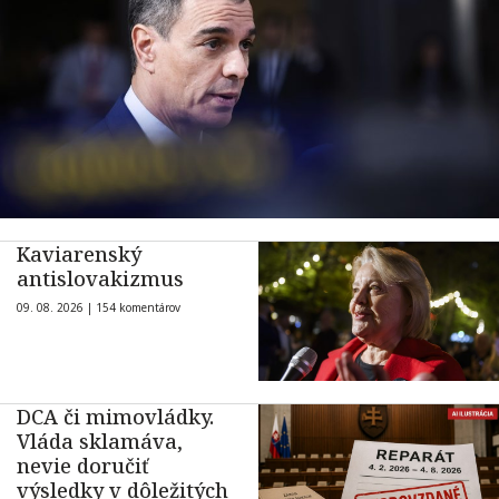
Kaviarenský
antislovakizmus
09. 08. 2026 |
154 komentárov
DCA či mimovládky.
Vláda sklamáva,
nevie doručiť
výsledky v dôležitých