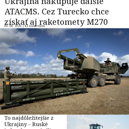
Ukrajina nakupuje ďalšie
ATACMS. Cez Turecko chce
získať aj raketomety M270
09. 08. 2026 |
83 komentárov
To najdôležitejšie z
Ukrajiny – Ruské