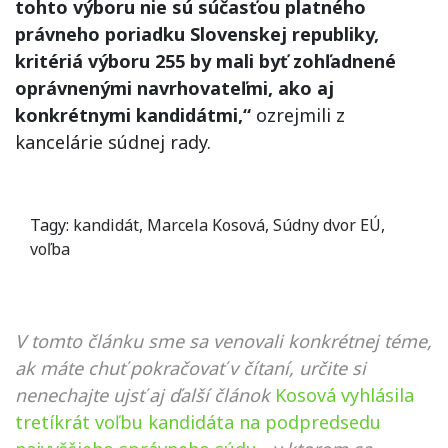
tohto výboru nie sú súčasťou platného
právneho poriadku Slovenskej republiky,
kritériá výboru 255 by mali byť zohľadnené
oprávnenými navrhovateľmi, ako aj
konkrétnymi kandidátmi,“
ozrejmili z
kancelárie súdnej rady.
Tagy:
kandidát
,
Marcela Kosová
,
Súdny dvor EÚ
,
voľba
V tomto článku sme sa venovali konkrétnej téme,
ak máte chuť pokračovať v čítaní, určite si
nenechajte ujsť aj ďalší článok
Kosová vyhlásila
tretíkrát voľbu kandidáta na podpredsedu