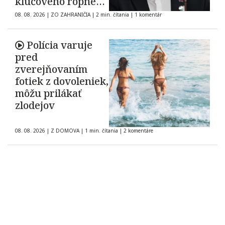
kľúčového ropného
koridoru ostáva
08. 08. 2026
|
ZO ZAHRANIČIA
|
2 min. čítania
|
1 komentár
neisté
Polícia varuje
pred
zverejňovaním
fotiek z dovoleniek,
môžu prilákať
zlodejov
08. 08. 2026
|
Z DOMOVA
|
1 min. čítania
|
2 komentáre