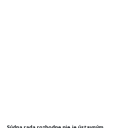
„Súdna rada rozhodne nie je ústavným