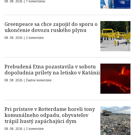
08. 08. 2026 |
7 komentárov
Greenpeace sa chce zapojiť do sporu o
ukončenie dovozu ruského plynu
08. 08. 2026 |
2 komentáre
Prebudená Etna pozastavila v sobotu
dopoludnia prílety na letisko v Katánii
08. 08. 2026 |
Žiadne komentáre
Pri prístave v Rotterdame horeli tony
komunálneho odpadu, obyvateľov
trápil hustý zapáchajúci dym
08. 08. 2026 |
2 komentáre