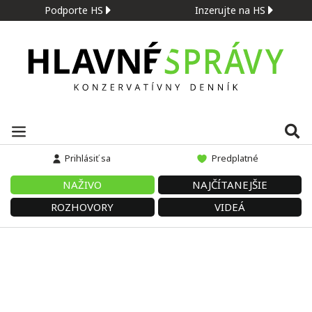
Podporte HS
Inzerujte na HS
Prihlásiť sa
Predplatné
NAŽIVO
NAJČÍTANEJŠIE
ROZHOVORY
VIDEÁ