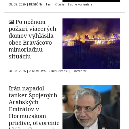
08. 08. 2026
|
REGIÓNY
|
1 min. čítania
|
Žiadne komentáre
Po nočnom
požiari viacerých
domov vyhlásila
obec Braväcovo
mimoriadnu
situáciu
08. 08. 2026
|
Z DOMOVA
|
2 min. čítania
|
1 komentár
Irán napadol
tanker Spojených
Arabských
Emirátov v
Hormuzskom
prielive, otvorenie