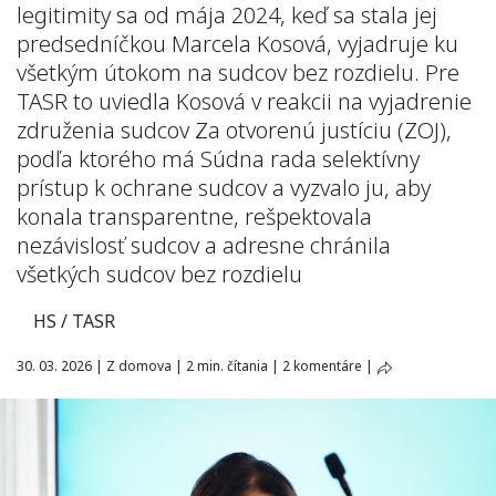
legitimity sa od mája 2024, keď sa stala jej
predsedníčkou Marcela Kosová, vyjadruje ku
všetkým útokom na sudcov bez rozdielu. Pre
TASR to uviedla Kosová v reakcii na vyjadrenie
združenia sudcov Za otvorenú justíciu (ZOJ),
podľa ktorého má Súdna rada selektívny
prístup k ochrane sudcov a vyzvalo ju, aby
konala transparentne, rešpektovala
nezávislosť sudcov a adresne chránila
všetkých sudcov bez rozdielu
HS / TASR
30. 03. 2026
|
Z domova
|
2 min. čítania
|
2 komentáre
|