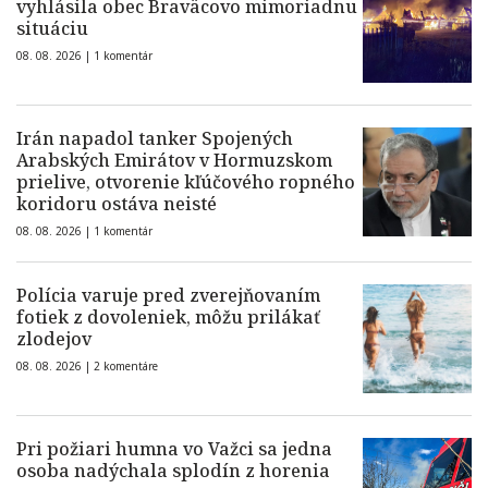
vyhlásila obec Braväcovo mimoriadnu
situáciu
08. 08. 2026 |
1 komentár
Irán napadol tanker Spojených
Arabských Emirátov v Hormuzskom
prielive, otvorenie kľúčového ropného
koridoru ostáva neisté
08. 08. 2026 |
1 komentár
Polícia varuje pred zverejňovaním
fotiek z dovoleniek, môžu prilákať
zlodejov
08. 08. 2026 |
2 komentáre
Pri požiari humna vo Važci sa jedna
osoba nadýchala splodín z horenia