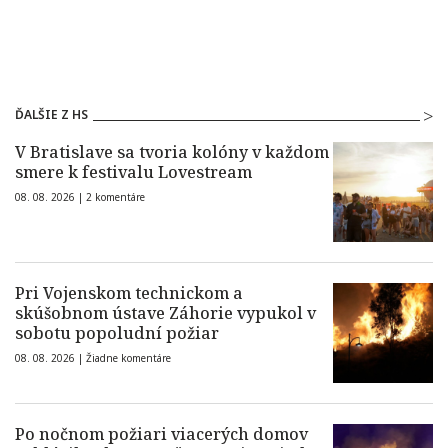
ĎALŠIE Z HS
V Bratislave sa tvoria kolóny v každom
smere k festivalu Lovestream
08. 08. 2026 |
2 komentáre
Pri Vojenskom technickom a
skúšobnom ústave Záhorie vypukol v
sobotu popoludní požiar
08. 08. 2026 |
Žiadne komentáre
Po nočnom požiari viacerých domov