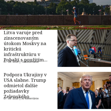
Litva varuje pred
zinscenovaným
útokom Moskvy na
kritickú
infraštruktúru v
Pobaltí s použitím
07. 08. 2026 |
13 komentárov
ukrajinského dronu
Podpora Ukrajiny v
USA slabne. Trump
odmietol ďalšie
požiadavky
Zelenského
07. 08. 2026 |
50 komentárov