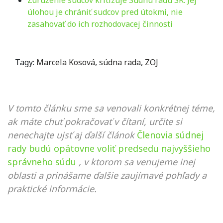
Združenie sudcov kritizuje Súdnu radu SR. Jej
úlohou je chrániť sudcov pred útokmi, nie
zasahovať do ich rozhodovacej činnosti
Tagy:
Marcela Kosová
,
súdna rada
,
ZOJ
V tomto článku sme sa venovali konkrétnej téme,
ak máte chuť pokračovať v čítaní, určite si
nenechajte ujsť aj ďalší článok
Členovia súdnej
rady budú opätovne voliť predsedu najvyššieho
správneho súdu
, v ktorom sa venujeme inej
oblasti a prinášame ďalšie zaujímavé pohľady a
praktické informácie.