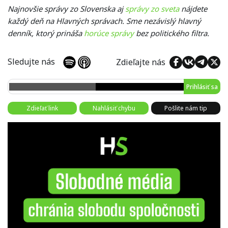
Najnovšie správy zo Slovenska aj
správy zo sveta
nájdete
každý deň na Hlavných správach. Sme nezávislý hlavný
denník, ktorý prináša
horúce správy
bez politického filtra.
Sledujte nás
Zdieľajte nás
Prihlásiť sa
Zdieľať link
Nahlásiť chybu
Pošlite nám tip