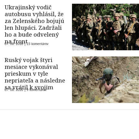
Ukrajinský vodič
autobusu vyhlásil, že
za Zelenského bojujú
len hlupáci. Zadržali
ho a bude odvelený
na front
07. 08. 2026 |
23 komentárov
Ruský vojak štyri
mesiace vykonával
prieskum v tyle
nepriateľa a následne
sa vrátil k svojim
07. 08. 2026 |
9 komentárov