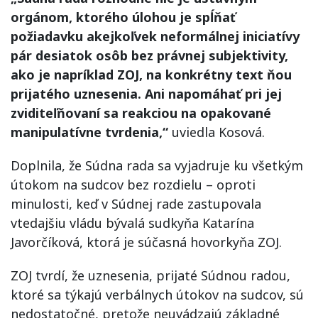
orgánom, ktorého úlohou je spĺňať
požiadavku akejkoľvek neformálnej iniciatívy
pár desiatok osôb bez právnej subjektivity,
ako je napríklad ZOJ, na konkrétny text ňou
prijatého uznesenia. Ani napomáhať pri jej
zviditeľňovaní sa reakciou na opakované
manipulatívne tvrdenia,“
uviedla Kosová.
Doplnila, že Súdna rada sa vyjadruje ku všetkým
útokom na sudcov bez rozdielu – oproti
minulosti, keď v Súdnej rade zastupovala
vtedajšiu vládu bývalá sudkyňa Katarína
Javorčíková, ktorá je súčasná hovorkyňa ZOJ.
ZOJ tvrdí, že uznesenia, prijaté Súdnou radou,
ktoré sa týkajú verbálnych útokov na sudcov, sú
nedostatočné, pretože neuvádzajú základné