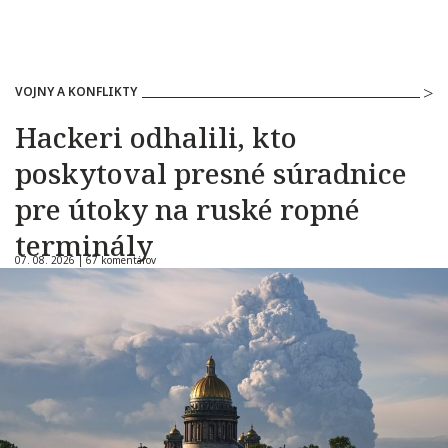
VOJNY A KONFLIKTY
Hackeri odhalili, kto
poskytoval presné súradnice
pre útoky na ruské ropné
terminály
07. 08. 2026 |
67 komentárov