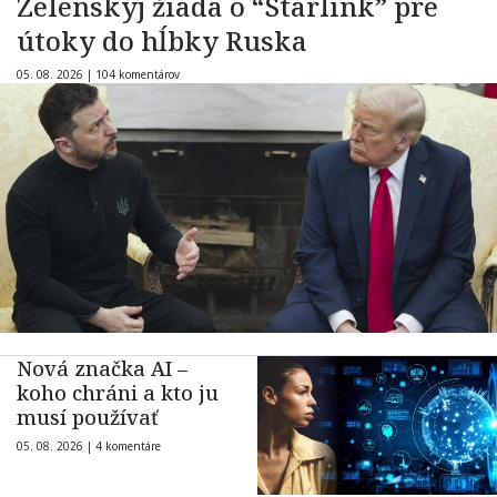
Zelenskyj žiada o “Starlink” pre
útoky do hĺbky Ruska
05. 08. 2026 |
104 komentárov
Nová značka AI –
koho chráni a kto ju
musí používať
05. 08. 2026 |
4 komentáre