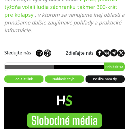
týždňa volali ľudia záchranku takmer 300-krát
pre kolapsy
, v ktorom sa venujeme inej oblasti a
prinášame ďalšie zaujímavé pohľady a praktické
informácie.
Sledujte nás
Zdieľajte nás
Prihlásiť sa
Zdieľať link
Nahlásiť chybu
Pošlite nám tip