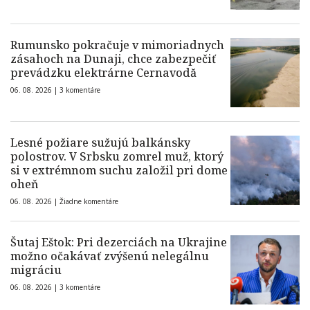
Rumunsko pokračuje v mimoriadnych
zásahoch na Dunaji, chce zabezpečiť
prevádzku elektrárne Cernavodă
06. 08. 2026 |
3 komentáre
Lesné požiare sužujú balkánsky
polostrov. V Srbsku zomrel muž, ktorý
si v extrémnom suchu založil pri dome
oheň
06. 08. 2026 |
Žiadne komentáre
Šutaj Eštok: Pri dezerciách na Ukrajine
možno očakávať zvýšenú nelegálnu
migráciu
06. 08. 2026 |
3 komentáre