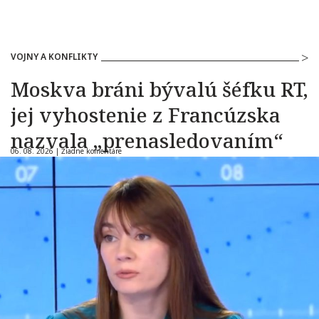
VOJNY A KONFLIKTY
Moskva bráni bývalú šéfku RT,
jej vyhostenie z Francúzska
nazvala „prenasledovaním“
06. 08. 2026 |
Žiadne komentáre