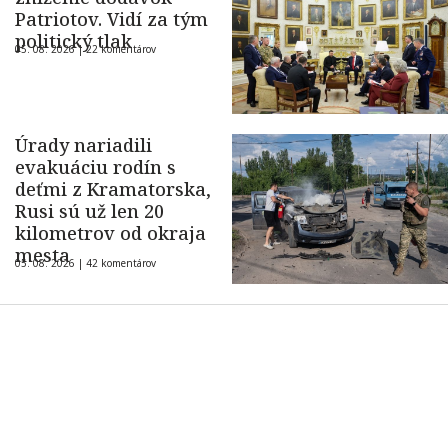
Patriotov. Vidí za tým
politický tlak
05. 08. 2026 |
22 komentárov
Úrady nariadili
evakuáciu rodín s
deťmi z Kramatorska,
Rusi sú už len 20
kilometrov od okraja
mesta
05. 08. 2026 |
42 komentárov