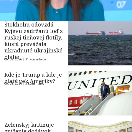
Štokholm odovzdá
Kyjevu zadržanú loď z
ruskej tieňovej flotily,
ktorá prevážala
ukradnuté ukrajinské
obilie
06. 08. 2026 |
11 komentárov
Kde je Trump a kde je
zlatý vek Ameriky?
06. 08. 2026 |
5 komentárov
Zelenskyj kritizuje
zníženie dodávok