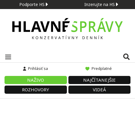
Podporte HS
Inzerujte na HS
Prihlásiť sa
Predplatné
NAŽIVO
NAJČÍTANEJŠIE
ROZHOVORY
VIDEÁ