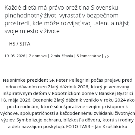
Každé dieťa má právo prežiť na Slovensku
plnohodnotný život, vyrastať v bezpečnom
prostredí, kde môže rozvíjať svoj talent a nájsť
svoje miesto v živote
HS / SITA
19. 05. 2026
|
Z domova
|
2 min. čítania
|
5 komentárov
|
Na snímke prezident SR Peter Pellegrini počas prejavu pred
odovzdávaním cien Zlatý dáždnik 2026, ktorý je venovaný
inšpiratívnym deťom v Robotníckom dome v Banskej Bystrici
18. mája 2026. Ocenenie Zlatý dáždnik vzniklo v roku 2024 ako
pocta rodinám, ktoré sú inšpiratívne svojím prístupom k
výchove, spolupatričnosti a každodennému zvládaniu životných
výziev. Symbolizuje ochranu, blízkosť a dôveru, ktorú si rodiny
a deti navzájom poskytujú. FOTO TASR – Ján Krošlákírka