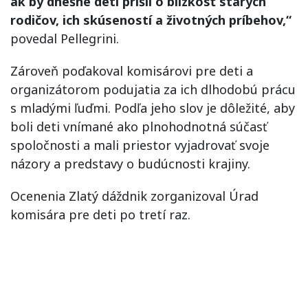
ak by dnešné deti prišli o blízkosť starých
rodičov, ich skúseností a životných príbehov,“
povedal Pellegrini.
Zároveň poďakoval komisárovi pre deti a
organizátorom podujatia za ich dlhodobú prácu
s mladými ľuďmi. Podľa jeho slov je dôležité, aby
boli deti vnímané ako plnohodnotná súčasť
spoločnosti a mali priestor vyjadrovať svoje
názory a predstavy o budúcnosti krajiny.
Ocenenia Zlatý dáždnik zorganizoval Úrad
komisára pre deti po tretí raz.