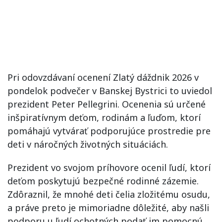
Pri odovzdávaní ocenení Zlatý dáždnik 2026 v
pondelok podvečer v Banskej Bystrici to uviedol
prezident Peter Pellegrini. Ocenenia sú určené
inšpiratívnym deťom, rodinám a ľuďom, ktorí
pomáhajú vytvárať podporujúce prostredie pre
deti v náročných životných situáciách.
Prezident vo svojom príhovore ocenil ľudí, ktorí
deťom poskytujú bezpečné rodinné zázemie.
Zdôraznil, že mnohé deti čelia zložitému osudu,
a práve preto je mimoriadne dôležité, aby našli
podporu u ľudí ochotných podať im pomocnú