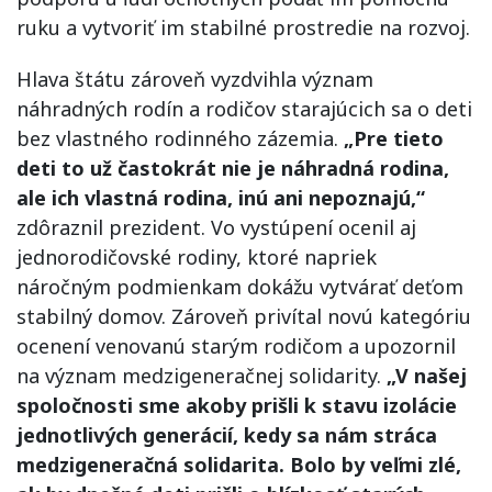
ruku a vytvoriť im stabilné prostredie na rozvoj.
Hlava štátu zároveň vyzdvihla význam
náhradných rodín a rodičov starajúcich sa o deti
bez vlastného rodinného zázemia.
„Pre tieto
deti to už častokrát nie je náhradná rodina,
ale ich vlastná rodina, inú ani nepoznajú,“
zdôraznil prezident. Vo vystúpení ocenil aj
jednorodičovské rodiny, ktoré napriek
náročným podmienkam dokážu vytvárať deťom
stabilný domov. Zároveň privítal novú kategóriu
ocenení venovanú starým rodičom a upozornil
na význam medzigeneračnej solidarity.
„V našej
spoločnosti sme akoby prišli k stavu izolácie
jednotlivých generácií, kedy sa nám stráca
medzigeneračná solidarita. Bolo by veľmi zlé,