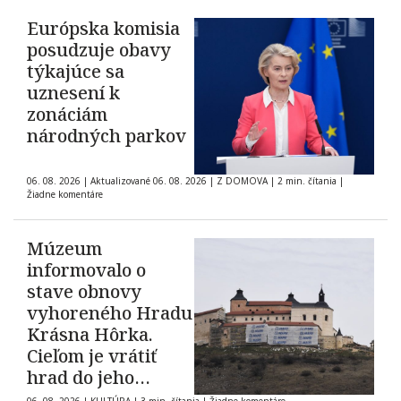
Európska komisia
posudzuje obavy
týkajúce sa
uznesení k
zonáciám
národných parkov
06. 08. 2026
|
Aktualizované 06. 08. 2026
|
Z DOMOVA
|
2 min. čítania
|
Žiadne komentáre
Múzeum
informovalo o
stave obnovy
vyhoreného Hradu
Krásna Hôrka.
Cieľom je vrátiť
hrad do jeho
pôvodnej podoby z