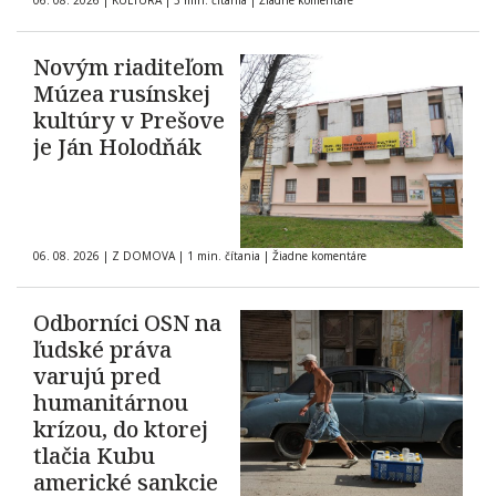
06. 08. 2026
|
KULTÚRA
|
3 min. čítania
|
Žiadne komentáre
roku 1903
Novým riaditeľom
Múzea rusínskej
kultúry v Prešove
je Ján Holodňák
06. 08. 2026
|
Z DOMOVA
|
1 min. čítania
|
Žiadne komentáre
Odborníci OSN na
ľudské práva
varujú pred
humanitárnou
krízou, do ktorej
tlačia Kubu
americké sankcie