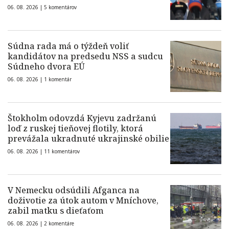
06. 08. 2026 |
5 komentárov
Súdna rada má o týždeň voliť
kandidátov na predsedu NSS a sudcu
Súdneho dvora EÚ
06. 08. 2026 |
1 komentár
Štokholm odovzdá Kyjevu zadržanú
loď z ruskej tieňovej flotily, ktorá
prevážala ukradnuté ukrajinské obilie
06. 08. 2026 |
11 komentárov
V Nemecku odsúdili Afganca na
doživotie za útok autom v Mníchove,
zabil matku s dieťaťom
06. 08. 2026 |
2 komentáre