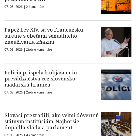
07. 08. 2026 |
2 komentáre
Pápež Lev XIV. sa vo Francúzsku
stretne s obeťami sexuálneho
zneužívania kňazmi
07. 08. 2026 |
Žiadne komentáre
Polícia prispela k objasneniu
prevádzačstva cez slovensko-
maďarskú hranicu
07. 08. 2026 |
Žiadne komentáre
Slováci prezradili, ako veľmi dôverujú
štátnym inštitúciám. Najhoršie
dopadla vláda a parlament
07. 08. 2026 |
4 komentáre