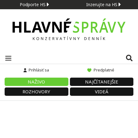
Podporte HS
Inzerujte na HS
Prihlásiť sa
Predplatné
NAŽIVO
NAJČÍTANEJŠIE
ROZHOVORY
VIDEÁ