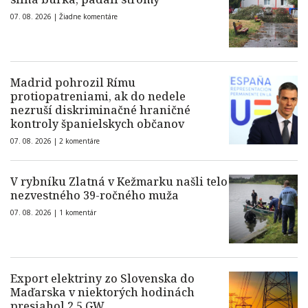
07. 08. 2026 |
Žiadne komentáre
Madrid pohrozil Rímu
protiopatreniami, ak do nedele
nezruší diskriminačné hraničné
kontroly španielskych občanov
07. 08. 2026 |
2 komentáre
V rybníku Zlatná v Kežmarku našli telo
nezvestného 39-ročného muža
07. 08. 2026 |
1 komentár
Export elektriny zo Slovenska do
Maďarska v niektorých hodinách
presiahol 2,5 GW