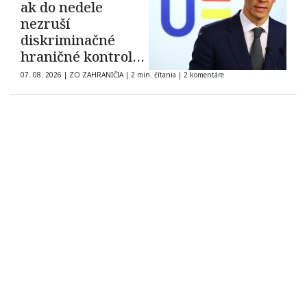
ak do nedele
nezruší
diskriminačné
hraničné kontroly
španielskych
07. 08. 2026
|
ZO ZAHRANIČIA
|
2 min. čítania
|
2 komentáre
občanov