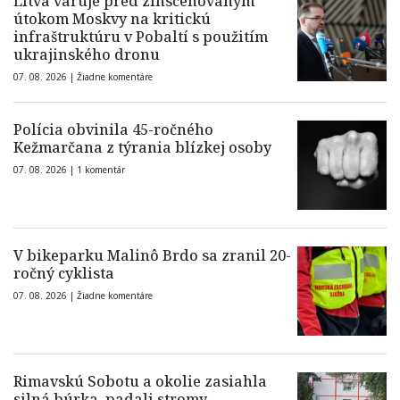
Litva varuje pred zinscenovaným
útokom Moskvy na kritickú
infraštruktúru v Pobaltí s použitím
ukrajinského dronu
07. 08. 2026 |
Žiadne komentáre
Polícia obvinila 45-ročného
Kežmarčana z týrania blízkej osoby
07. 08. 2026 |
1 komentár
V bikeparku Malinô Brdo sa zranil 20-
ročný cyklista
07. 08. 2026 |
Žiadne komentáre
Rimavskú Sobotu a okolie zasiahla
silná búrka, padali stromy