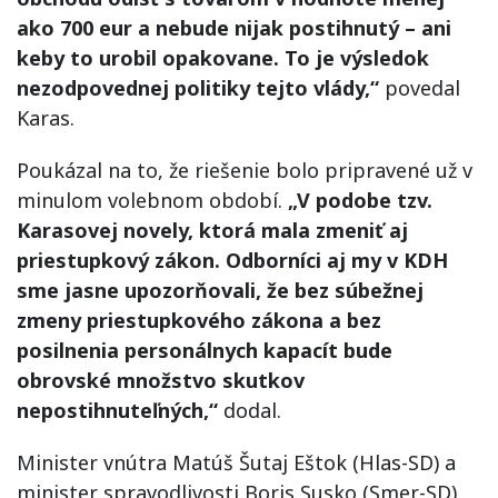
ako 700 eur a nebude nijak postihnutý – ani
keby to urobil opakovane. To je výsledok
nezodpovednej politiky tejto vlády,“
povedal
Karas.
Poukázal na to, že riešenie bolo pripravené už v
minulom volebnom období.
„V podobe tzv.
Karasovej novely, ktorá mala zmeniť aj
priestupkový zákon. Odborníci aj my v KDH
sme jasne upozorňovali, že bez súbežnej
zmeny priestupkového zákona a bez
posilnenia personálnych kapacít bude
obrovské množstvo skutkov
nepostihnuteľných,“
dodal.
Minister vnútra Matúš Šutaj Eštok (Hlas-SD) a
minister spravodlivosti Boris Susko (Smer-SD)