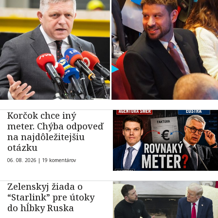
Korčok chce iný
meter. Chýba odpoveď
na najdôležitejšiu
otázku
06. 08. 2026 |
19 komentárov
Zelenskyj žiada o
“Starlink” pre útoky
do hĺbky Ruska