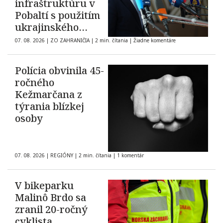
infraštruktúru v
Pobaltí s použitím
ukrajinského
dronu
07. 08. 2026
|
ZO ZAHRANIČIA
|
2 min. čítania
|
Žiadne komentáre
Polícia obvinila 45-
ročného
Kežmarčana z
týrania blízkej
osoby
07. 08. 2026
|
REGIÓNY
|
2 min. čítania
|
1 komentár
V bikeparku
Malinô Brdo sa
zranil 20-ročný
cyklista