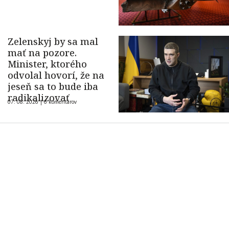
Zelenskyj by sa mal
mať na pozore.
Minister, ktorého
odvolal hovorí, že na
jeseň sa to bude iba
radikalizovať
07. 08. 2026 |
6 komentárov