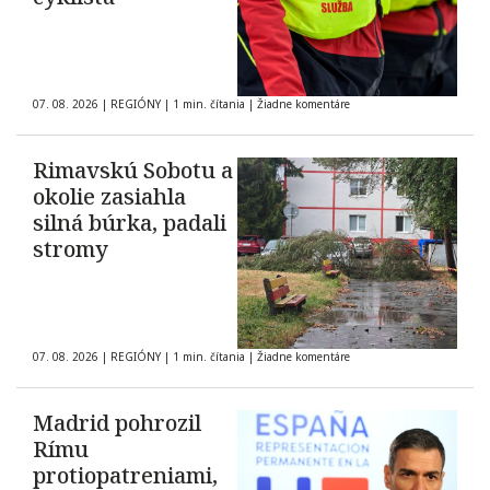
07. 08. 2026
|
REGIÓNY
|
1 min. čítania
|
Žiadne komentáre
Rimavskú Sobotu a
okolie zasiahla
silná búrka, padali
stromy
07. 08. 2026
|
REGIÓNY
|
1 min. čítania
|
Žiadne komentáre
Madrid pohrozil
Rímu
protiopatreniami,