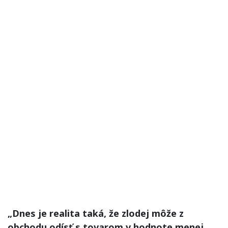
„Dnes je realita taká, že zlodej môže z
obchodu odísť s tovarom v hodnote menej