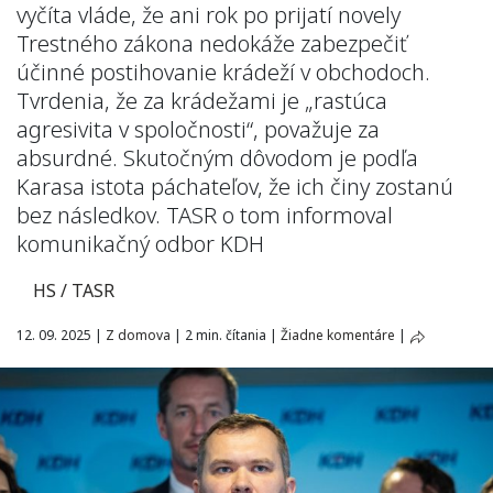
vyčíta vláde, že ani rok po prijatí novely
Trestného zákona nedokáže zabezpečiť
účinné postihovanie krádeží v obchodoch.
Tvrdenia, že za krádežami je „rastúca
agresivita v spoločnosti“, považuje za
absurdné. Skutočným dôvodom je podľa
Karasa istota páchateľov, že ich činy zostanú
bez následkov. TASR o tom informoval
komunikačný odbor KDH
HS / TASR
12. 09. 2025
|
Z domova
|
2 min. čítania
|
Žiadne komentáre
|