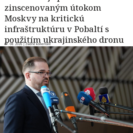
zinscenovaným útokom
Moskvy na kritickú
infraštruktúru v Pobaltí s
použitím ukrajinského dronu
07. 08. 2026 |
Žiadne komentáre