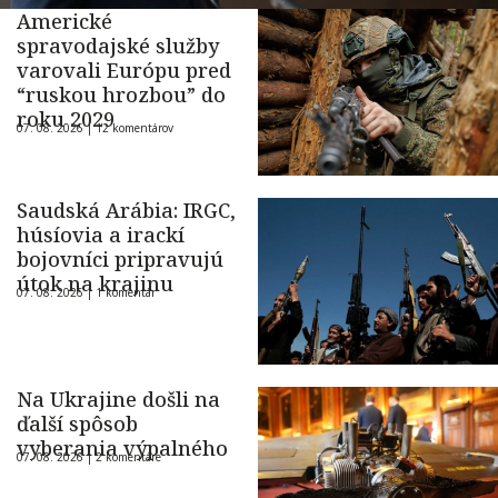
Americké
spravodajské služby
varovali Európu pred
“ruskou hrozbou” do
roku 2029
07. 08. 2026 |
12 komentárov
Saudská Arábia: IRGC,
húsíovia a irackí
bojovníci pripravujú
útok na krajinu
07. 08. 2026 |
1 komentár
Na Ukrajine došli na
ďalší spôsob
vyberania výpalného
07. 08. 2026 |
2 komentáre