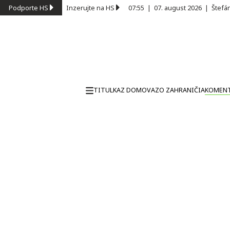
Podporte HS
Inzerujte na HS
07:55
|
07. august 2026
|
Štefá
TITULKA
Z DOMOVA
ZO ZAHRANIČIA
KOMEN