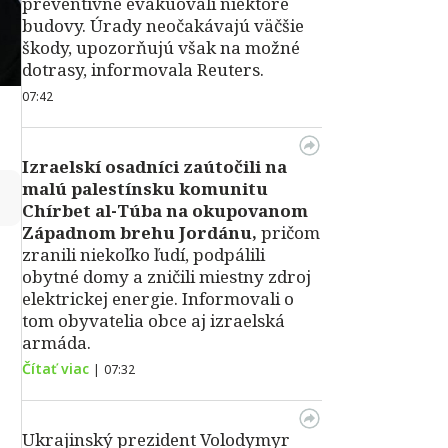
preventívne evakuovali niektoré
budovy. Úrady neočakávajú väčšie
škody, upozorňujú však na možné
dotrasy, informovala Reuters.
07:42
Izraelskí osadníci zaútočili na
malú palestínsku komunitu
↻
Chírbet al-Túba na okupovanom
Západnom brehu Jordánu,
pričom
zranili niekoľko ľudí, podpálili
obytné domy a zničili miestny zdroj
elektrickej energie. Informovali o
tom obyvatelia obce aj izraelská
armáda.
Čítať viac
|
07:32
Ukrajinský prezident Volodymyr