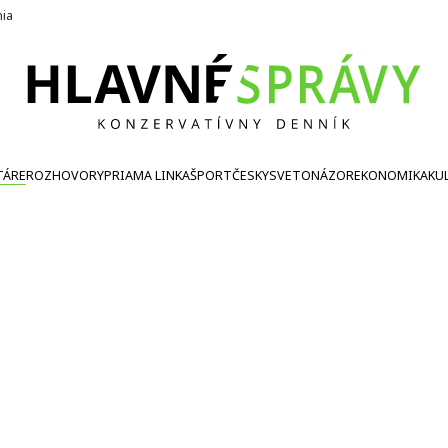
nia
TÁRE
ROZHOVORY
PRIAMA LINKA
ŠPORT
ČESKY
SVETONÁZOR
EKONOMIKA
KU