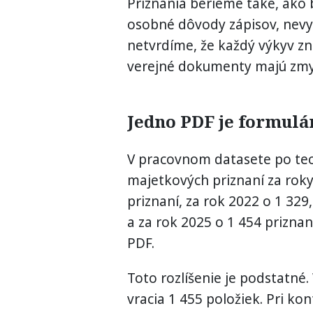
Priznania berieme také, ako
osobné dôvody zápisov, nev
netvrdíme, že každý výkyv z
verejné dokumenty majú zmyse
Jedno PDF je formulár
V pracovnom datasete po te
majetkových priznaní za roky
priznaní, za rok 2022 o 1 329
a za rok 2025 o 1 454 prizn
PDF.
Toto rozlíšenie je podstatné.
vracia 1 455 položiek. Pri kon