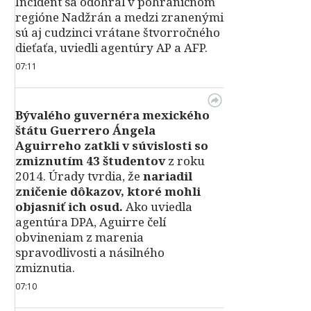
Incident sa odohral v pohraničnom
regióne Nadžrán a medzi zranenými
sú aj cudzinci vrátane štvorročného
dieťaťa, uviedli agentúry AP a AFP.
07:11
Bývalého guvernéra mexického
štátu Guerrero Ángela
Aguirreho zatkli v súvislosti so
zmiznutím 43 študentov
z roku
2014. Úrady tvrdia, že
nariadil
zničenie dôkazov, ktoré mohli
objasniť ich osud.
Ako uviedla
agentúra DPA, Aguirre čelí
obvineniam z marenia
spravodlivosti a násilného
zmiznutia.
07:10