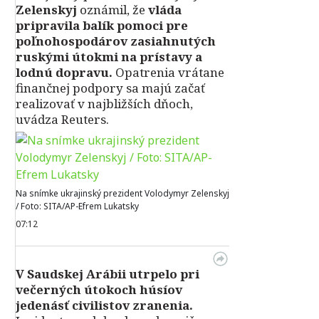
Zelenskyj
oznámil, že
vláda
pripravila balík pomoci pre
poľnohospodárov zasiahnutých
ruskými útokmi na prístavy a
lodnú dopravu.
Opatrenia vrátane
finančnej podpory sa majú začať
realizovať v najbližších dňoch,
uvádza Reuters.
Na snímke ukrajinský prezident Volodymyr Zelenskyj
/ Foto: SITA/AP-Efrem Lukatsky
07:12
V Saudskej Arábii utrpelo pri
večerných útokoch húsíov
jedenásť civilistov zranenia.