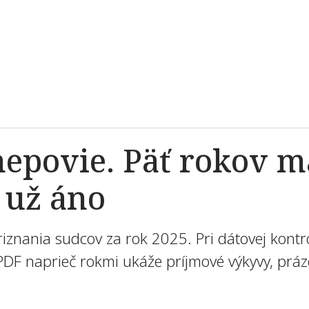
nepovie. Päť rokov 
 už áno
iznania sudcov za rok 2025. Pri dátovej kontro
h PDF naprieč rokmi ukáže príjmové výkyvy, prá