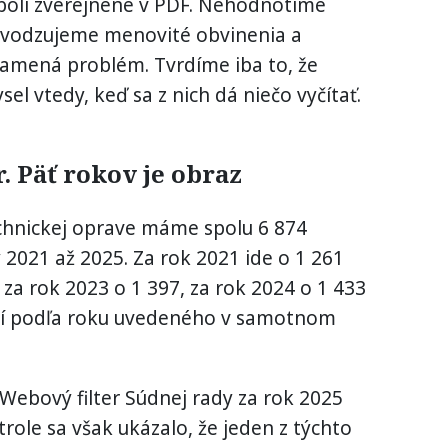
 boli zverejnené v PDF. Nehodnotíme
yvodzujeme menovité obvinenia a
namená problém. Tvrdíme iba to, že
l vtedy, keď sa z nich dá niečo vyčítať.
. Päť rokov je obraz
chnickej oprave máme spolu 6 874
 2021 až 2025. Za rok 2021 ide o 1 261
, za rok 2023 o 1 397, za rok 2024 o 1 433
aní podľa roku uvedeného v samotnom
 Webový filter Súdnej rady za rok 2025
trole sa však ukázalo, že jeden z týchto