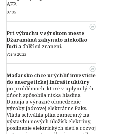
AFP.
07:06
Pri výbuchu v
sýrskom meste
Džaramáná zahynulo niekoľko
ľudí a
ďalší sú zranení.
Včera 20:23
Maďarsko chce urýchliť investície
do energetickej infraštruktúry
po problémoch, ktoré v uplynulých
dňoch spôsobila nízka hladina
Dunaja a výrazné obmedzenie
výroby Jadrovej elektrárne Paks.
Vláda schválila plán zameraný na
výstavbu nových úložísk elektriny,
posilnenie elektrických sietí a rozvoj