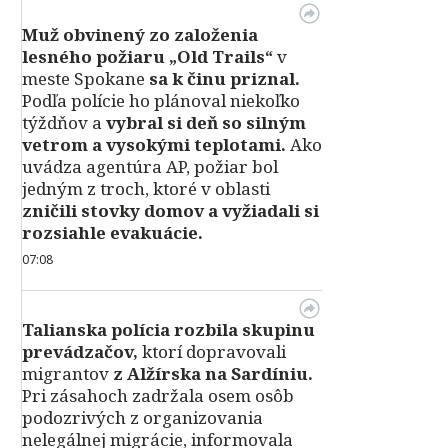
Muž obvinený zo založenia
lesného požiaru „Old Trails“
v
meste Spokane
sa k činu priznal.
Podľa polície ho plánoval niekoľko
týždňov a
vybral si deň so silným
vetrom a vysokými teplotami.
Ako
uvádza agentúra AP, požiar bol
jedným z troch, ktoré v oblasti
zničili stovky domov a vyžiadali si
rozsiahle evakuácie.
07:08
Talianska polícia rozbila skupinu
prevádzačov,
ktorí dopravovali
migrantov
z Alžírska na Sardíniu.
Pri zásahoch zadržala osem osôb
podozrivých z organizovania
nelegálnej migrácie, informovala