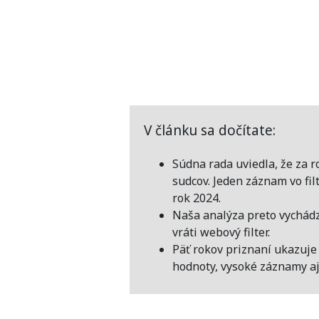
V článku sa dočítate:
Súdna rada uviedla, že za 
sudcov. Jeden záznam vo fi
rok 2024.
Naša analýza preto vychádz
vráti webový filter.
Päť rokov priznaní ukazuje 
hodnoty, vysoké záznamy a