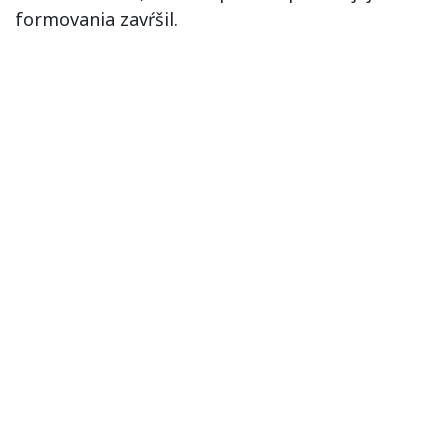
formovania zavŕšil.