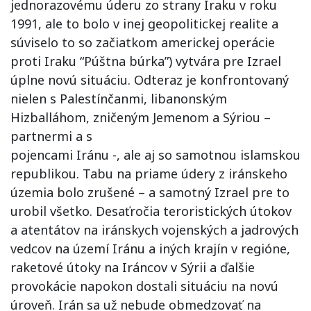
jednorazovému úderu zo strany Iraku v roku
1991, ale to bolo v inej geopolitickej realite a
súviselo to so začiatkom americkej operácie
proti Iraku “Púštna búrka”) vytvára pre Izrael
úplne novú situáciu. Odteraz je konfrontovaný
nielen s Palestínčanmi, libanonským
Hizballáhom, zničeným Jemenom a Sýriou –
partnermi a s
pojencami Iránu -, ale aj so samotnou islamskou
republikou. Tabu na priame údery z iránskeho
územia bolo zrušené – a samotný Izrael pre to
urobil všetko. Desaťročia teroristických útokov
a atentátov na iránskych vojenských a jadrových
vedcov na území Iránu a iných krajín v regióne,
raketové útoky na Iráncov v Sýrii a ďalšie
provokácie napokon dostali situáciu na novú
úroveň. Irán sa už nebude obmedzovať na