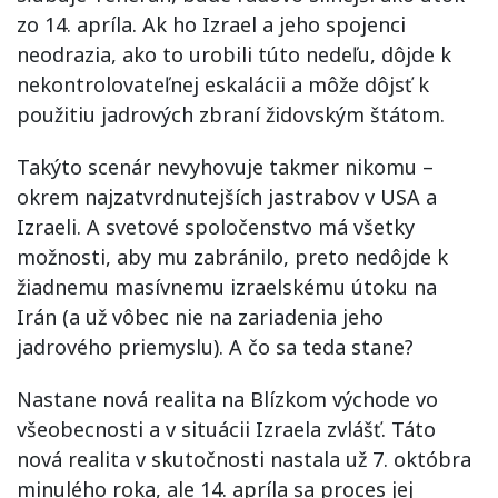
zo 14. apríla. Ak ho Izrael a jeho spojenci
neodrazia, ako to urobili túto nedeľu, dôjde k
nekontrolovateľnej eskalácii a môže dôjsť k
použitiu jadrových zbraní židovským štátom.
Takýto scenár nevyhovuje takmer nikomu –
okrem najzatvrdnutejších jastrabov v USA a
Izraeli. A svetové spoločenstvo má všetky
možnosti, aby mu zabránilo, preto nedôjde k
žiadnemu masívnemu izraelskému útoku na
Irán (a už vôbec nie na zariadenia jeho
jadrového priemyslu). A čo sa teda stane?
Nastane nová realita na Blízkom východe vo
všeobecnosti a v situácii Izraela zvlášť. Táto
nová realita v skutočnosti nastala už 7. októbra
minulého roka, ale 14. apríla sa proces jej