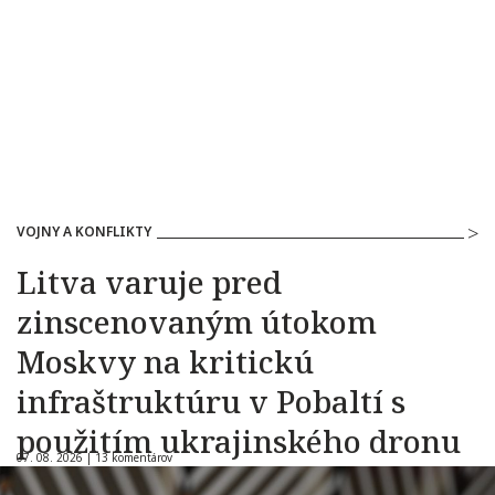
VOJNY A KONFLIKTY
Litva varuje pred
zinscenovaným útokom
Moskvy na kritickú
infraštruktúru v Pobaltí s
použitím ukrajinského dronu
07. 08. 2026 |
13 komentárov