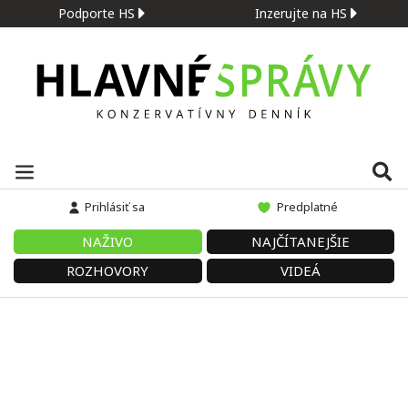
Podporte HS
Inzerujte na HS
Prihlásiť sa
Predplatné
NAŽIVO
NAJČÍTANEJŠIE
ROZHOVORY
VIDEÁ