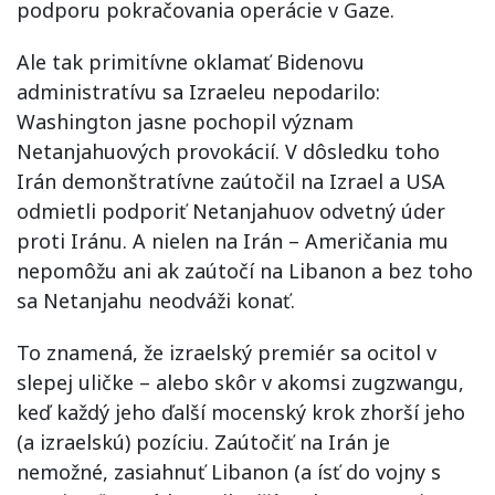
podporu pokračovania operácie v Gaze.
Ale tak primitívne oklamať Bidenovu
administratívu sa Izraeleu nepodarilo:
Washington jasne pochopil význam
Netanjahuových provokácií. V dôsledku toho
Irán demonštratívne zaútočil na Izrael a USA
odmietli podporiť Netanjahuov odvetný úder
proti Iránu. A nielen na Irán – Američania mu
nepomôžu ani ak zaútočí na Libanon a bez toho
sa Netanjahu neodváži konať.
To znamená, že izraelský premiér sa ocitol v
slepej uličke – alebo skôr v akomsi zugzwangu,
keď každý jeho ďalší mocenský krok zhorší jeho
(a izraelskú) pozíciu. Zaútočiť na Irán je
nemožné, zasiahnuť Libanon (a ísť do vojny s