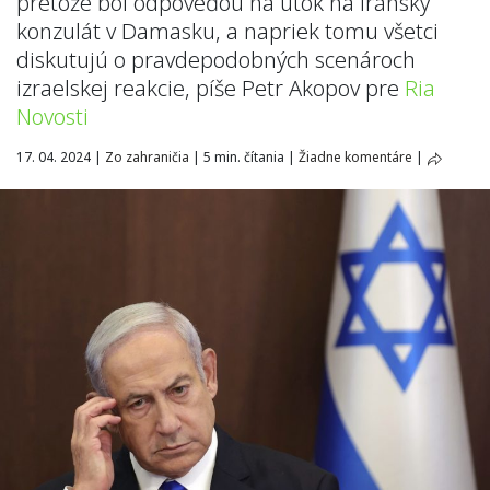
pretože bol odpoveďou na útok na iránsky
konzulát v Damasku, a napriek tomu všetci
diskutujú o pravdepodobných scenároch
izraelskej reakcie, píše Petr Akopov pre
Ria
Novosti
17. 04. 2024
|
Zo zahraničia
|
5 min. čítania
|
Žiadne komentáre
|