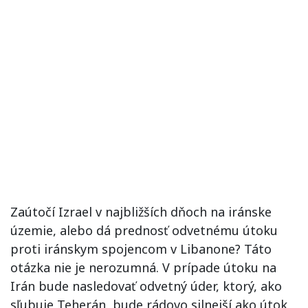
Zaútočí Izrael v najbližších dňoch na iránske
územie, alebo dá prednosť odvetnému útoku
proti iránskym spojencom v Libanone? Táto
otázka nie je nerozumná. V prípade útoku na
Irán bude nasledovať odvetný úder, ktorý, ako
sľubuje Teherán, bude rádovo silnejší ako útok