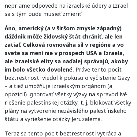
nepriame odpovede na izraelské údery a Izrael
sa s tým bude musieť zmieriť.
Áno, americký (a v širšom zmysle západný)
dáždnik môže židovský štát chrániť, ale len
zatiaľ. Celková rovnováha síl v regióne a vo
svete sa mení nie v prospech USA a Izraela,
ale izraelské elity sa naďalej správajú, akoby
im bolo všetko dovolené.
Práve tento pocit
beztrestnosti viedol k pokusu o vyčistenie Gazy
– a tiež umožňuje izraelským orgánom (a
opozícii) ignorovať všetky výzvy na spravodlivé
riešenie palestínskej otázky, t. j. blokovať všetky
plány na vytvorenie nezávislého palestínskeho
štátu a vyriešenie otázky Jeruzalema.
Teraz sa tento pocit beztrestnosti vytráca a