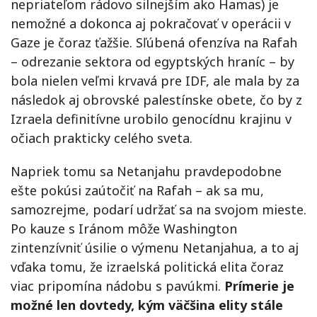
nepriateľom rádovo silnejším ako Hamas) je
nemožné a dokonca aj pokračovať v operácii v
Gaze je čoraz ťažšie. Sľúbená ofenzíva na Rafah
– odrezanie sektora od egyptských hraníc – by
bola nielen veľmi krvavá pre IDF, ale mala by za
následok aj obrovské palestínske obete, čo by z
Izraela definitívne urobilo genocídnu krajinu v
očiach prakticky celého sveta.
Napriek tomu sa Netanjahu pravdepodobne
ešte pokúsi zaútočiť na Rafah – ak sa mu,
samozrejme, podarí udržať sa na svojom mieste.
Po kauze s Iránom môže Washington
zintenzívniť úsilie o výmenu Netanjahua, a to aj
vďaka tomu, že izraelská politická elita čoraz
viac pripomína nádobu s pavúkmi.
Prímerie je
možné len dovtedy, kým väčšina elity stále