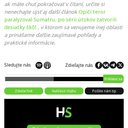
ak máte chuť pokračovať v čítaní, určite si
nenechajte ujsť aj ďalší článok
Opičí teror
paralyzoval Sumatru, po sérii útokov zatvorili
desiatky škôl
, v ktorom sa venujeme inej oblasti
a prinášame ďalšie zaujímavé pohľady a
praktické informácie.
Sledujte nás
Zdieľajte nás
Prihlásiť sa
Zdieľať link
Nahlásiť chybu
Pošlite nám tip