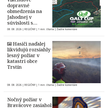
dopravné
obmedzenia na
Jahodnej v
súvislosti s
automobilovými
08. 08. 2026
|
REGIÓNY
|
1 min. čítania
|
Žiadne komentáre
pretekmi
Hasiči naďalej
likvidujú rozsiahly
lesný požiar v
katastri obce
Trstín
08. 08. 2026
|
REGIÓNY
|
1 min. čítania
|
Žiadne komentáre
Nočný požiar v
Braväcove zasiahol