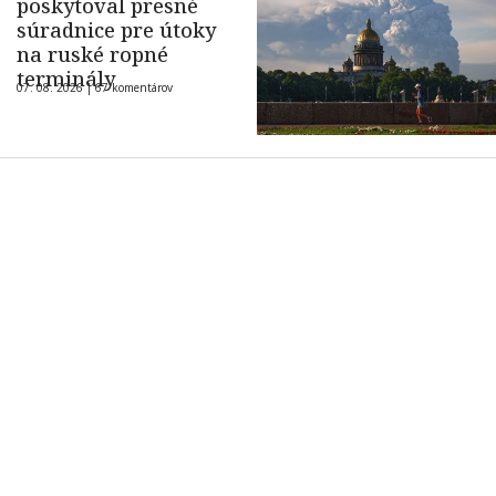
poskytoval presné
súradnice pre útoky
na ruské ropné
terminály
07. 08. 2026 |
67 komentárov