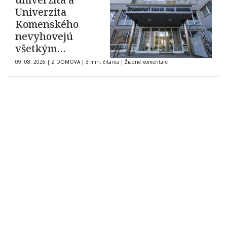
Univerzita
Komenského
nevyhovejú
všetkým
žiadostiam o
09. 08. 2026
|
Z DOMOVA
|
3 min. čítania
|
Žiadne komentáre
ubytovanie na
internátoch