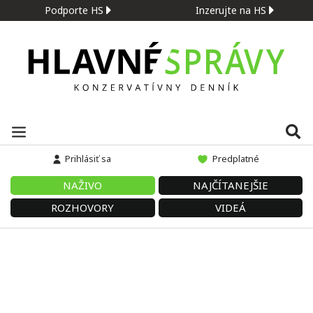
Podporte HS
Inzerujte na HS
Prihlásiť sa
Predplatné
NAŽIVO
NAJČÍTANEJŠIE
ROZHOVORY
VIDEÁ