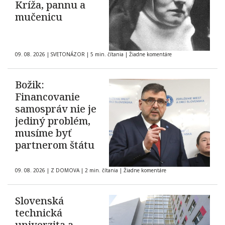
Kríža, pannu a
mučenicu
09. 08. 2026
|
SVETONÁZOR
|
5 min. čítania
|
Žiadne komentáre
Božik:
Financovanie
samospráv nie je
jediný problém,
musíme byť
partnerom štátu
09. 08. 2026
|
Z DOMOVA
|
2 min. čítania
|
Žiadne komentáre
Slovenská
technická
univerzita a