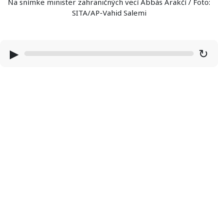
Na snímke minister zahraničných vecí Abbás Arakčí / Foto:
SITA/AP-Vahid Salemi
▶
↻