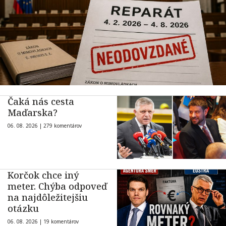
Čaká nás cesta
Maďarska?
06. 08. 2026 |
279 komentárov
Korčok chce iný
meter. Chýba odpoveď
na najdôležitejšiu
otázku
06. 08. 2026 |
19 komentárov