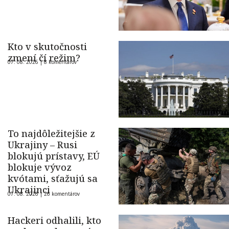
Kto v skutočnosti
zmení čí režim?
07. 08. 2026 |
8 komentárov
To najdôležitejšie z
Ukrajiny – Rusi
blokujú prístavy, EÚ
blokuje vývoz
kvótami, sťažujú sa
Ukrajinci
07. 08. 2026 |
26 komentárov
Hackeri odhalili, kto