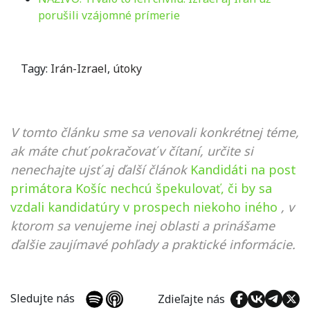
porušili vzájomné prímerie
Tagy:
Irán-Izrael
,
útoky
V tomto článku sme sa venovali konkrétnej téme,
ak máte chuť pokračovať v čítaní, určite si
nenechajte ujsť aj ďalší článok
Kandidáti na post
primátora Košíc nechcú špekulovať, či by sa
vzdali kandidatúry v prospech niekoho iného
, v
ktorom sa venujeme inej oblasti a prinášame
ďalšie zaujímavé pohľady a praktické informácie.
Sledujte nás
Zdieľajte nás