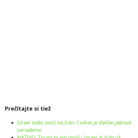
Prečítajte si tiež
Izrael stále útočí na Irán. Cieľom je ďalšie jadrové
zariadenie
NAŽIVO: Trvalo to len chvíľu. Izrael aj Irán už