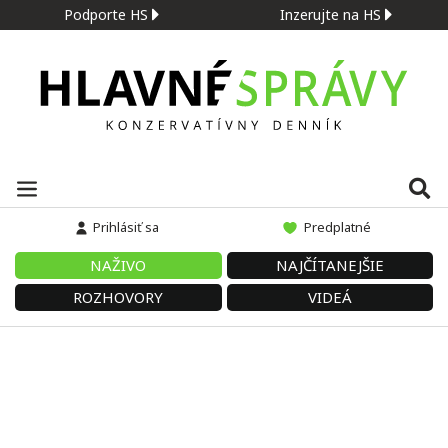
Podporte HS
Inzerujte na HS
Prihlásiť sa
Predplatné
NAŽIVO
NAJČÍTANEJŠIE
ROZHOVORY
VIDEÁ