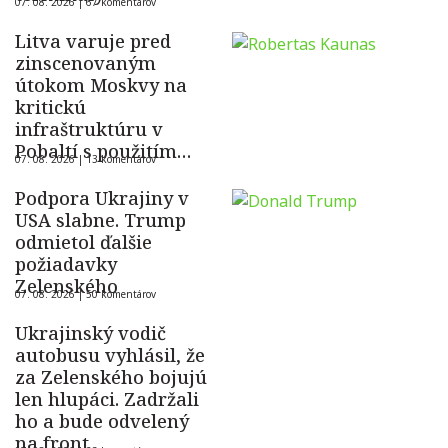
07. 08. 2026 |
67 komentárov
Litva varuje pred
zinscenovaným
útokom Moskvy na
kritickú
infraštruktúru v
Pobaltí s použitím
07. 08. 2026 |
13 komentárov
ukrajinského dronu
Podpora Ukrajiny v
USA slabne. Trump
odmietol ďalšie
požiadavky
Zelenského
07. 08. 2026 |
50 komentárov
Ukrajinský vodič
autobusu vyhlásil, že
za Zelenského bojujú
len hlupáci. Zadržali
ho a bude odvelený
na front