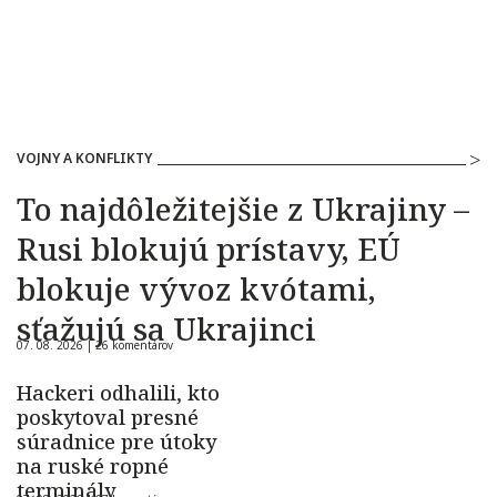
VOJNY A KONFLIKTY
To najdôležitejšie z Ukrajiny –
Rusi blokujú prístavy, EÚ
blokuje vývoz kvótami,
sťažujú sa Ukrajinci
07. 08. 2026 |
26 komentárov
Hackeri odhalili, kto
poskytoval presné
súradnice pre útoky
na ruské ropné
terminály