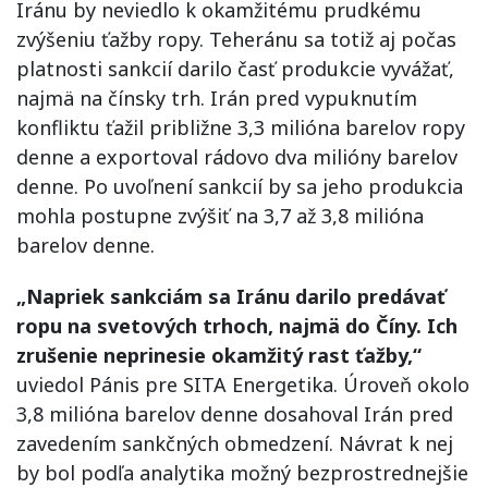
Iránu by neviedlo k okamžitému prudkému
zvýšeniu ťažby ropy. Teheránu sa totiž aj počas
platnosti sankcií darilo časť produkcie vyvážať,
najmä na čínsky trh. Irán pred vypuknutím
konfliktu ťažil približne 3,3 milióna barelov ropy
denne a exportoval rádovo dva milióny barelov
denne. Po uvoľnení sankcií by sa jeho produkcia
mohla postupne zvýšiť na 3,7 až 3,8 milióna
barelov denne.
„Napriek sankciám sa Iránu darilo predávať
ropu na svetových trhoch, najmä do Číny. Ich
zrušenie neprinesie okamžitý rast ťažby,“
uviedol Pánis pre SITA Energetika. Úroveň okolo
3,8 milióna barelov denne dosahoval Irán pred
zavedením sankčných obmedzení. Návrat k nej
by bol podľa analytika možný bezprostrednejšie