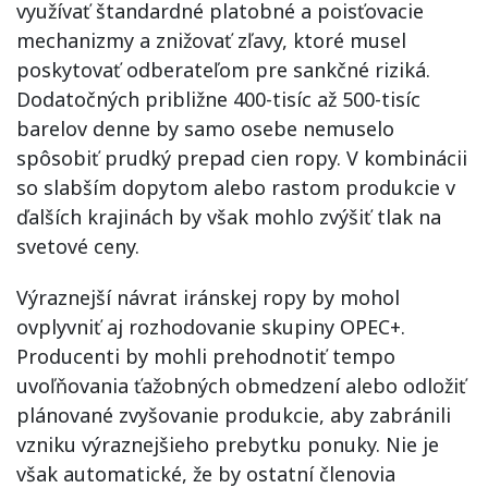
využívať štandardné platobné a poisťovacie
mechanizmy a znižovať zľavy, ktoré musel
poskytovať odberateľom pre sankčné riziká.
Dodatočných približne 400-tisíc až 500-tisíc
barelov denne by samo osebe nemuselo
spôsobiť prudký prepad cien ropy. V kombinácii
so slabším dopytom alebo rastom produkcie v
ďalších krajinách by však mohlo zvýšiť tlak na
svetové ceny.
Výraznejší návrat iránskej ropy by mohol
ovplyvniť aj rozhodovanie skupiny OPEC+.
Producenti by mohli prehodnotiť tempo
uvoľňovania ťažobných obmedzení alebo odložiť
plánované zvyšovanie produkcie, aby zabránili
vzniku výraznejšieho prebytku ponuky. Nie je
však automatické, že by ostatní členovia