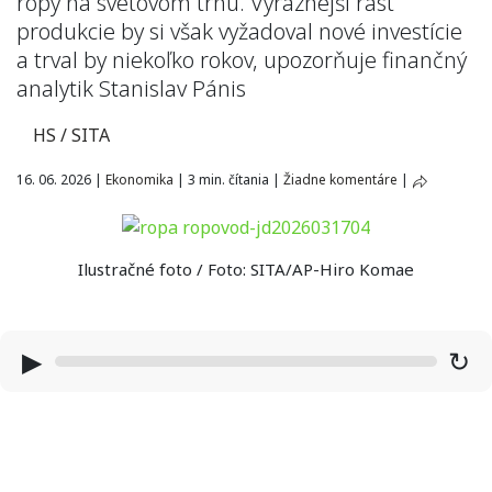
ropy na svetovom trhu. Výraznejší rast
produkcie by si však vyžadoval nové investície
a trval by niekoľko rokov, upozorňuje finančný
analytik Stanislav Pánis
HS / SITA
16. 06. 2026
|
Ekonomika
|
3 min. čítania
|
Žiadne komentáre
|
Ilustračné foto / Foto: SITA/AP-Hiro Komae
▶
↻