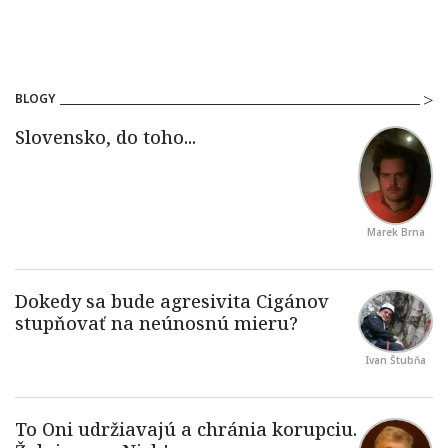
BLOGY
Marek Brna
Ivan Štubňa