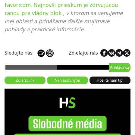
favoritom. Najnovší prieskum je zdrvujúcou
ranou pre vládny blok
, v ktorom sa venujeme
inej oblasti a prinášame ďalšie zaujímavé
pohľady a praktické informácie.
Sledujte nás
Zdieľajte nás
Prihlásiť sa
Zdieľať link
Nahlásiť chybu
Pošlite nám tip