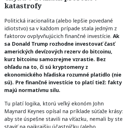
katastrofy
Politická iracionalita (alebo lepšie povedané
idiotstvo) sa v každom prípade stala jedným z
faktorov ovplyvňujúcich finančné investície.
Ak
sa Donald Trump rozhodne investovať časť
amerických devízových rezerv do bitcoinu,
kurz bitcoinu samozrejme vzrastie. Bez
ohľadu na to, či sú kryptomeny z
ekonomického hľadiska rozumné platidlo (nie
sú). Pre finančné investície to platí tiež: fakty
majú normatívnu silu.
Tu platí logika, ktorú veľký ekonóm John
Maynard Keynes opísal na príklade súťaže krásy:
aby ste úspešne stavili na víťazku, nemali by ste
staviť na najkrajšiu účastníčku (alebo