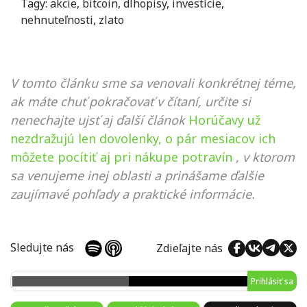
Tagy:
akcie
,
bitcoin
,
dlhopisy
,
investície
,
nehnuteľnosti
,
zlato
V tomto článku sme sa venovali konkrétnej téme,
ak máte chuť pokračovať v čítaní, určite si
nenechajte ujsť aj ďalší článok
Horúčavy už
nezdražujú len dovolenky, o pár mesiacov ich
môžete pocítiť aj pri nákupe potravín
, v ktorom
sa venujeme inej oblasti a prinášame ďalšie
zaujímavé pohľady a praktické informácie.
Sledujte nás
Zdieľajte nás
Prihlásiť sa