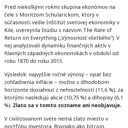
Pred niekoľkými rokmi skupina ekonómov na
čele s Moritzom Schularickom, ktorý v
súčasnosti vedie Inštitút svetovej ekonomiky v
Kile, uverejnila štúdiu s názvom The Rate of
Return on Everything („Výnosnosť všetkého“). V
nej analyzovali dynamiku finančných aktív v
hlavných západných ekonomikách v období od
roku 1870 do roku 2015.
Výsledok: najvyššie ročné výnosy – opäť bez
zohľadnenia inflácie – možno v dlhodobom
horizonte dosiahnuť z nehnuteľností (11,6 %), za
ktorými nasledujú akcie (10,75 %) a dlhopisy (6,1
%).
Zlato sa v tomto zozname ani neobjavuje.
V civilizovanom svete nemá zlato miesto v
portfóliu investora. Rovnako ako bitcoin,