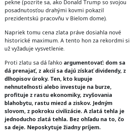
pekne (pozrite sa, ako Donald Trump so svojou
posadnutosťou drahými kovmi pokazil
prezidentskú pracovňu v Bielom dome).
Napriek tomu cena zlata práve dosiahla nové
historické maximum. A tento hon za rekordmi si
už vyžaduje vysvetlenie.
Proti zlatu sa dá ľahko
argumentovať: dom sa
dá prenajať, z akcií sa dajú získať dividendy, z
dlhopisov úroky. Ten, kto kupuje
nehnuteľnosti alebo investuje na burze,
profituje z rastu ekonomiky, zvyšovania
blahobytu, rastu miezd a ziskov. Jedným
slovom, z pokroku civilizácie. A zlatá tehla je
jednoducho zlatá tehla. Bez ohľadu na to, čo
sa deje. Neposkytuje žiadny príjem.