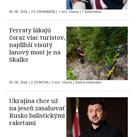
09. 08. 2026
|
ZO ZAHRANIČIA
|
1 min. čítania
|
7 komentárov
Ferraty lákajú
čoraz viac turistov,
najdlhší visutý
lanový most je na
Skalke
09. 08. 2026
|
Z DOMOVA
|
3 min. čítania
|
Žiadne komentáre
Ukrajina chce už
na jeseň zasahovať
Rusko balistickými
raketami