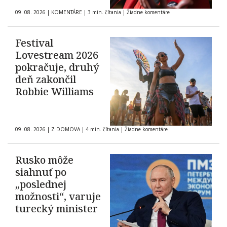
09. 08. 2026
|
KOMENTÁRE
|
3 min. čítania
|
Žiadne komentáre
Festival
Lovestream 2026
pokračuje, druhý
deň zakončil
Robbie Williams
09. 08. 2026
|
Z DOMOVA
|
4 min. čítania
|
Žiadne komentáre
Rusko môže
siahnuť po
„poslednej
možnosti“, varuje
turecký minister