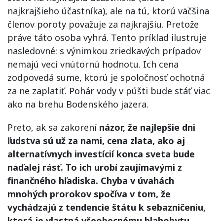
najkrajšieho účastníka), ale na tú, ktorú väčšina
členov poroty považuje za najkrajšiu. Pretože
práve táto osoba vyhrá. Tento príklad ilustruje
nasledovné: s výnimkou zriedkavých prípadov
nemajú veci vnútornú hodnotu. Ich cena
zodpovedá sume, ktorú je spoločnosť ochotná
za ne zaplatiť. Pohár vody v púšti bude stáť viac
ako na brehu Bodenského jazera.
Preto, ak sa zakorení
názor, že najlepšie dni
ľudstva sú už za nami, cena zlata, ako aj
alternatívnych investícií konca sveta bude
naďalej rásť. To ich urobí zaujímavými z
finančného hľadiska. Chyba v úvahách
mnohých prorokov spočíva v tom, že
vychádzajú z tendencie štátu k sebazničeniu,
ktorá je vlastná všeobecnému blahobytu.