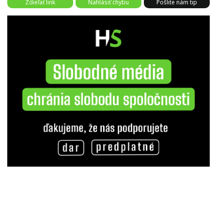
Zdieľať link
Nahlásiť chybu
Pošlite nám tip