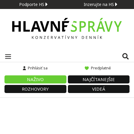
Podporte HS
Inzerujte na HS
Prihlásiť sa
Predplatné
NAŽIVO
NAJČÍTANEJŠIE
ROZHOVORY
VIDEÁ