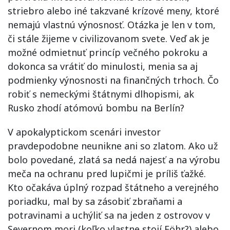
striebro alebo iné takzvané krízové meny, ktoré
nemajú vlastnú výnosnosť. Otázka je len v tom,
či stále žijeme v civilizovanom svete. Veď ak je
možné odmietnuť princíp večného pokroku a
dokonca sa vrátiť do minulosti, menia sa aj
podmienky výnosnosti na finančných trhoch. Čo
robiť s nemeckými štátnymi dlhopismi, ak
Rusko zhodí atómovú bombu na Berlín?
V apokalyptickom scenári investor
pravdepodobne neunikne ani so zlatom. Ako už
bolo povedané, zlatá sa nedá najesť a na výrobu
meča na ochranu pred lupičmi je príliš ťažké.
Kto očakáva úplný rozpad štátneho a verejného
poriadku, mal by sa zásobiť zbraňami a
potravinami a uchýliť sa na jeden z ostrovov v
Severnom mori (koľko vlastne stojí Föhr?) alebo