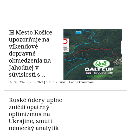
Mesto Košice
upozorňuje na
víkendové
dopravné
obmedzenia na
Jahodnej v
súvislosti s
automobilovými
08. 08. 2026
|
REGIÓNY
|
1 min. čítania
|
Žiadne komentáre
pretekmi
Ruské údery úplne
zničili opatrný
optimizmus na
Ukrajine, smúti
nemecký analytik