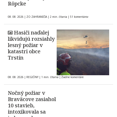
Röpcke
08. 08. 2026
|
ZO ZAHRANIČIA
|
2 min. čítania
|
51 komentárov
Hasiči naďalej
likvidujú rozsiahly
lesný požiar v
katastri obce
Trstín
08. 08. 2026
|
REGIÓNY
|
1 min. čítania
|
Žiadne komentáre
Nočný požiar v
Braväcove zasiahol
10 stavieb,
intoxikovala sa