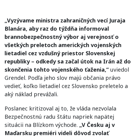
„Vyzývame ministra zahraničných vecí Juraja
Blanára, aby raz do týždňa informoval
brannobezpečnostný výbor aj verejnosť o
všetkých preletoch amerických vojenských
lietadiel cez vzdušný priestor Slovenskej
republiky – odkedy sa začal útok na Irán až do
skončenia tohto vojenského ťaženia,“
uviedol
Grendel. Podľa jeho slov majú občania právo
vedieť, koľko lietadiel cez Slovensko preletelo a
aký náklad prevážali.
Poslanec kritizoval aj to, že vláda nezvolala
Bezpečnostnú radu štátu napriek napätej
situácii na Blízkom východe.
„V Česku aj v
Maďarsku premiéri videli dôvod zvolať