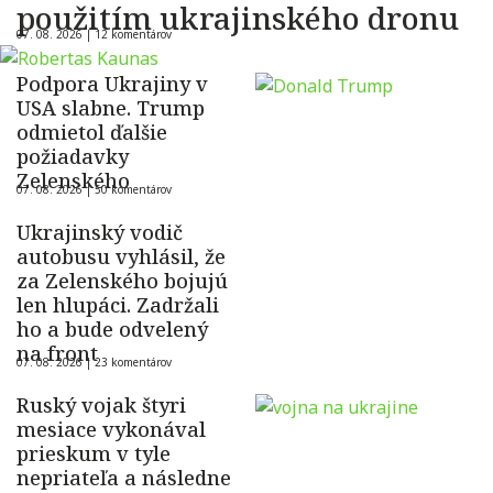
použitím ukrajinského dronu
07. 08. 2026 |
12 komentárov
Podpora Ukrajiny v
USA slabne. Trump
odmietol ďalšie
požiadavky
Zelenského
07. 08. 2026 |
50 komentárov
Ukrajinský vodič
autobusu vyhlásil, že
za Zelenského bojujú
len hlupáci. Zadržali
ho a bude odvelený
na front
07. 08. 2026 |
23 komentárov
Ruský vojak štyri
mesiace vykonával
prieskum v tyle
nepriateľa a následne