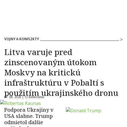
VOJNY A KONFLIKTY
Litva varuje pred
zinscenovaným útokom
Moskvy na kritickú
infraštruktúru v Pobaltí s
použitím ukrajinského dronu
07. 08. 2026 |
12 komentárov
Podpora Ukrajiny v
USA slabne. Trump
odmietol ďalšie