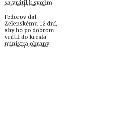
sa vrátil k svojim
07. 08. 2026 |
9 komentárov
Fedorov dal
Zelenskému 12 dní,
aby ho po dobrom
vrátil do kresla
ministra obrany
07. 08. 2026 |
12 komentárov