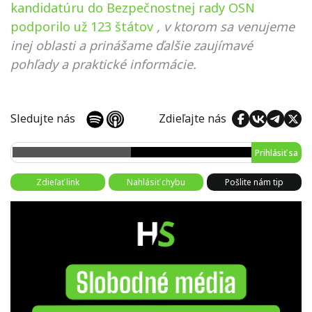
kandidatúru do Bezpečnostnej rady OSN
podporilo už 123 štátov
, v ktorom sa venujeme
inej oblasti a prinášame ďalšie zaujímavé
pohľady a praktické informácie.
Sledujte nás
Zdieľajte nás
Prihlásiť sa
Zdieľať link
Nahlásiť chybu
Pošlite nám tip