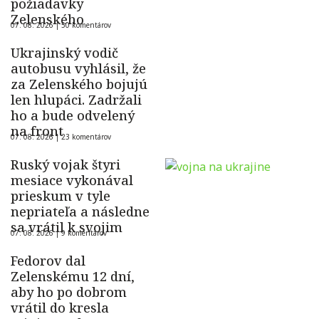
požiadavky
Zelenského
07. 08. 2026 |
50 komentárov
Ukrajinský vodič
autobusu vyhlásil, že
za Zelenského bojujú
len hlupáci. Zadržali
ho a bude odvelený
na front
07. 08. 2026 |
23 komentárov
Ruský vojak štyri
mesiace vykonával
prieskum v tyle
nepriateľa a následne
sa vrátil k svojim
07. 08. 2026 |
9 komentárov
Fedorov dal
Zelenskému 12 dní,
aby ho po dobrom
vrátil do kresla