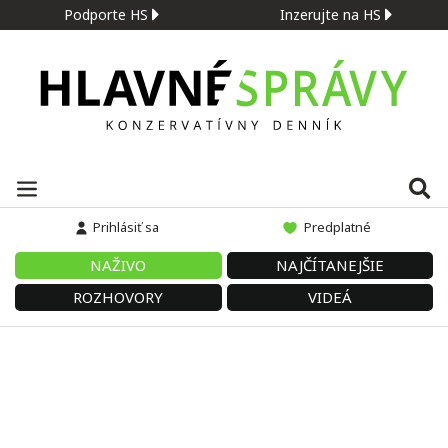
Podporte HS
Inzerujte na HS
Prihlásiť sa
Predplatné
NAŽIVO
NAJČÍTANEJŠIE
ROZHOVORY
VIDEÁ