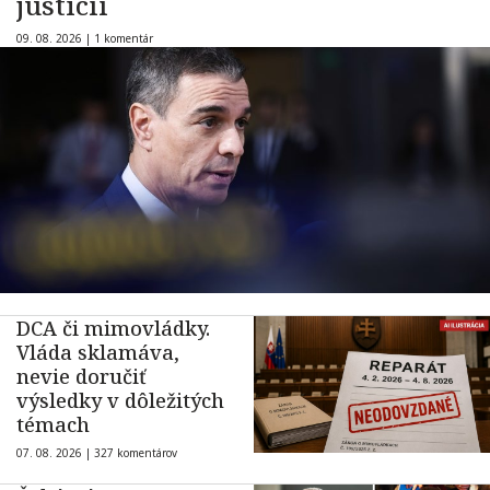
justícii
09. 08. 2026 |
1 komentár
DCA či mimovládky.
Vláda sklamáva,
nevie doručiť
výsledky v dôležitých
témach
07. 08. 2026 |
327 komentárov