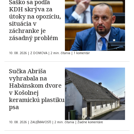
Šaško sa podľa
KDH skrýva za
útoky na opozíciu,
situácia v
záchranke je
zásadný problém
10. 08. 2026
|
Z DOMOVA
|
2 min. čítania
|
1 komentár
Sučka Abriša
vyhrabala na
Habánskom dvore
v Košolnej
keramickú plastiku
psa
10. 08. 2026
|
ZAUJÍMAVOSTI
|
2 min. čítania
|
Žiadne komentáre