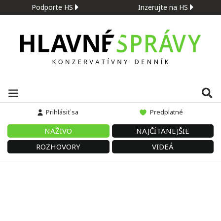
Podporte HS
Inzerujte na HS
Prihlásiť sa
Predplatné
NAŽIVO
NAJČÍTANEJŠIE
ROZHOVORY
VIDEÁ