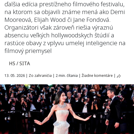
ďalšia edícia prestížneho filmového festivalu,
na ktorom sa objavili známe mená ako Demi
Mooreová, Elijah Wood či Jane Fondová.
Organizátori však zároveň riešia výraznú
absenciu veľkých hollywoodskych štúdií a
rastúce obavy z vplyvu umelej inteligencie na
filmový priemysel
HS / SITA
13. 05. 2026
|
Zo zahraničia
|
2 min. čítania
|
Žiadne komentáre
|