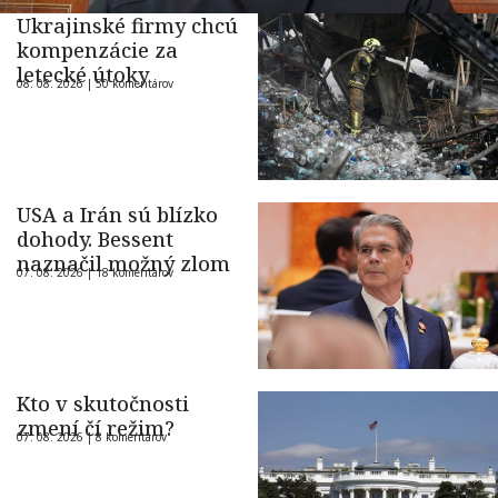
Ukrajinské firmy chcú
kompenzácie za
letecké útoky
08. 08. 2026 |
50 komentárov
USA a Irán sú blízko
dohody. Bessent
naznačil možný zlom
07. 08. 2026 |
18 komentárov
Kto v skutočnosti
zmení čí režim?
07. 08. 2026 |
8 komentárov