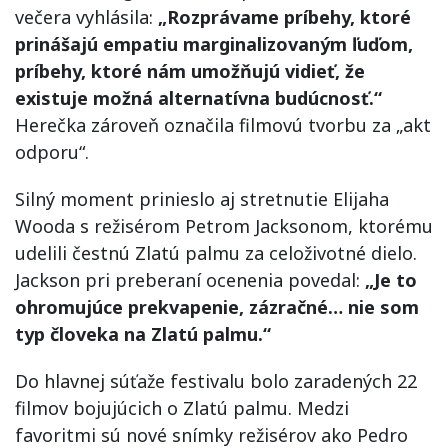
večera vyhlásila:
„Rozprávame príbehy, ktoré
prinášajú empatiu marginalizovaným ľuďom,
príbehy, ktoré nám umožňujú vidieť, že
existuje možná alternatívna budúcnosť.“
Herečka zároveň označila filmovú tvorbu za „akt
odporu“.
Silný moment prinieslo aj stretnutie Elijaha
Wooda s režisérom Petrom Jacksonom, ktorému
udelili čestnú Zlatú palmu za celoživotné dielo.
Jackson pri preberaní ocenenia povedal:
„Je to
ohromujúce prekvapenie, zázračné… nie som
typ človeka na Zlatú palmu.“
Do hlavnej súťaže festivalu bolo zaradených 22
filmov bojujúcich o Zlatú palmu. Medzi
favoritmi sú nové snímky režisérov ako Pedro