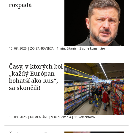
rozpadá
10. 08. 2026
|
ZO ZAHRANIČIA
|
1 min. čítania
|
Žiadne komentáre
Časy, v ktorých bol
„každý Európan
bohatší ako Rus“,
sa skončili!
10. 08. 2026
|
KOMENTÁRE
|
9 min. čítania
|
11 komentárov