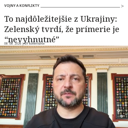
VOJNY A KONFLIKTY
To najdôležitejšie z Ukrajiny:
Zelenský tvrdí, že prímerie je
“nevyhnutné”
08. 08. 2026 |
29 komentárov