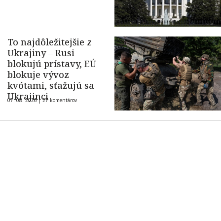
To najdôležitejšie z
Ukrajiny – Rusi
blokujú prístavy, EÚ
blokuje vývoz
kvótami, sťažujú sa
Ukrajinci
07. 08. 2026 |
27 komentárov