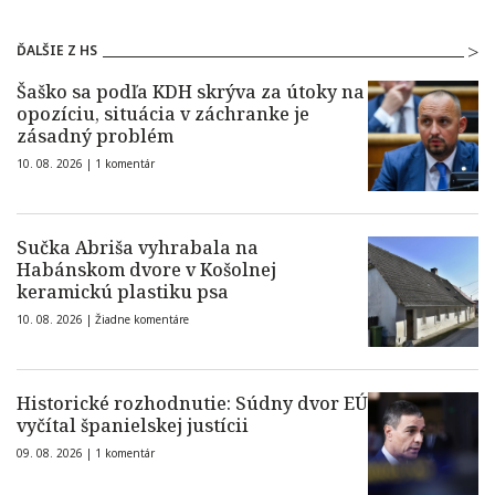
ĎALŠIE Z HS
Šaško sa podľa KDH skrýva za útoky na
opozíciu, situácia v záchranke je
zásadný problém
10. 08. 2026 |
1 komentár
Sučka Abriša vyhrabala na
Habánskom dvore v Košolnej
keramickú plastiku psa
10. 08. 2026 |
Žiadne komentáre
Historické rozhodnutie: Súdny dvor EÚ
vyčítal španielskej justícii
09. 08. 2026 |
1 komentár