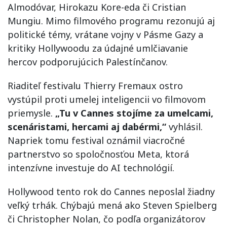
Almodóvar, Hirokazu Kore-eda či Cristian
Mungiu. Mimo filmového programu rezonujú aj
politické témy, vrátane vojny v Pásme Gazy a
kritiky Hollywoodu za údajné umlčiavanie
hercov podporujúcich Palestínčanov.
Riaditeľ festivalu Thierry Fremaux ostro
vystúpil proti umelej inteligencii vo filmovom
priemysle.
„Tu v Cannes stojíme za umelcami,
scenáristami, hercami aj dabérmi,“
vyhlásil.
Napriek tomu festival oznámil viacročné
partnerstvo so spoločnosťou Meta, ktorá
intenzívne investuje do AI technológií.
Hollywood tento rok do Cannes neposlal žiadny
veľký trhák. Chýbajú mená ako Steven Spielberg
či Christopher Nolan, čo podľa organizátorov