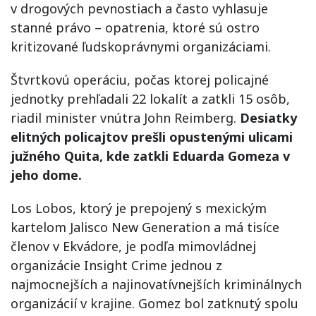
v drogových pevnostiach a často vyhlasuje
stanné právo – opatrenia, ktoré sú ostro
kritizované ľudskoprávnymi organizáciami.
Štvrtkovú operáciu, počas ktorej policajné
jednotky prehľadali 22 lokalít a zatkli 15 osôb,
riadil minister vnútra John Reimberg.
Desiatky
elitných policajtov prešli opustenými ulicami
južného Quita, kde zatkli Eduarda Gomeza v
jeho dome.
Los Lobos, ktorý je prepojený s mexickým
kartelom Jalisco New Generation a má tisíce
členov v Ekvádore, je podľa mimovládnej
organizácie Insight Crime jednou z
najmocnejších a najinovatívnejších kriminálnych
organizácií v krajine. Gomez bol zatknutý spolu