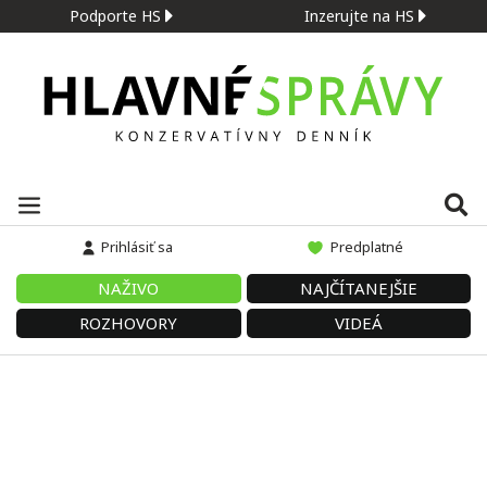
Podporte HS
Inzerujte na HS
Prihlásiť sa
Predplatné
NAŽIVO
NAJČÍTANEJŠIE
ROZHOVORY
VIDEÁ