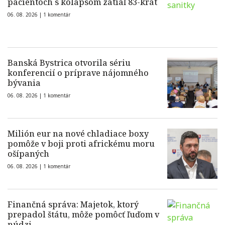
pacientoch s kolapsom zatiaľ 83-krát
06. 08. 2026 |
1 komentár
Banská Bystrica otvorila sériu
konferencií o príprave nájomného
bývania
06. 08. 2026 |
1 komentár
Milión eur na nové chladiace boxy
pomôže v boji proti africkému moru
ošípaných
06. 08. 2026 |
1 komentár
Finančná správa: Majetok, ktorý
prepadol štátu, môže pomôcť ľuďom v
núdzi