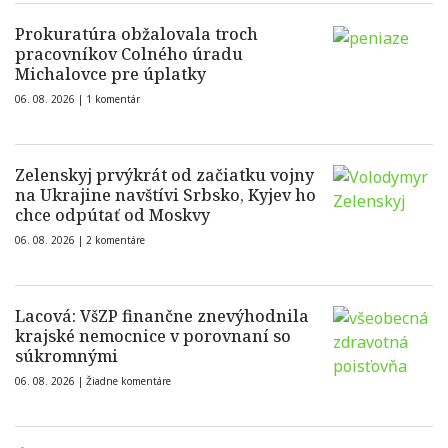
Prokuratúra obžalovala troch
pracovníkov Colného úradu
Michalovce pre úplatky
06. 08. 2026 |
1 komentár
Zelenskyj prvýkrát od začiatku vojny
na Ukrajine navštívi Srbsko, Kyjev ho
chce odpútať od Moskvy
06. 08. 2026 |
2 komentáre
Lacová: VšZP finančne znevýhodnila
krajské nemocnice v porovnaní so
súkromnými
06. 08. 2026 |
Žiadne komentáre