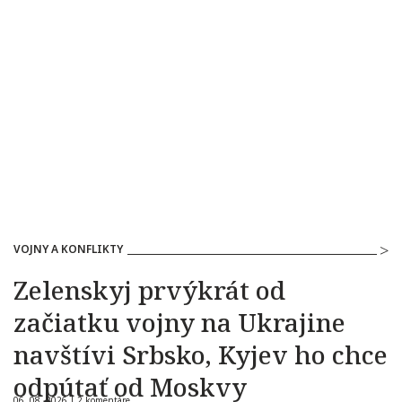
VOJNY A KONFLIKTY
Zelenskyj prvýkrát od
začiatku vojny na Ukrajine
navštívi Srbsko, Kyjev ho chce
odpútať od Moskvy
06. 08. 2026 |
2 komentáre