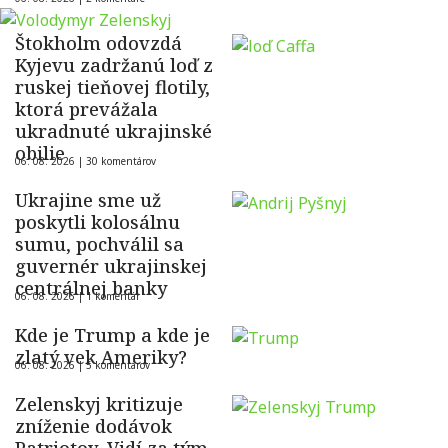
Štokholm odovzdá
Kyjevu zadržanú loď z
ruskej tieňovej flotily,
ktorá prevážala
ukradnuté ukrajinské
obilie
06. 08. 2026 |
30 komentárov
Ukrajine sme už
poskytli kolosálnu
sumu, pochválil sa
guvernér ukrajinskej
centrálnej banky
06. 08. 2026 |
1 komentár
Kde je Trump a kde je
zlatý vek Ameriky?
06. 08. 2026 |
5 komentárov
Zelenskyj kritizuje
zníženie dodávok
Patriotov. Vidí za tým