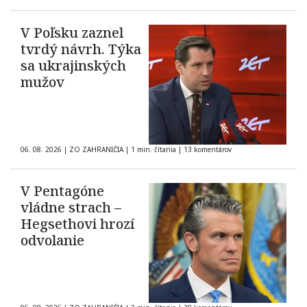
V Poľsku zaznel
tvrdý návrh. Týka
sa ukrajinských
mužov
06. 08. 2026
|
ZO ZAHRANIČIA
|
1 min. čítania
|
13 komentárov
V Pentagóne
vládne strach –
Hegsethovi hrozí
odvolanie