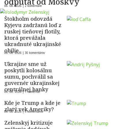
odpútať od Moskvy
06. 08. 2026 |
2 komentáre
Štokholm odovzdá
Kyjevu zadržanú loď z
ruskej tieňovej flotily,
ktorá prevážala
ukradnuté ukrajinské
obilie
06. 08. 2026 |
30 komentárov
Ukrajine sme už
poskytli kolosálnu
sumu, pochválil sa
guvernér ukrajinskej
centrálnej banky
06. 08. 2026 |
1 komentár
Kde je Trump a kde je
zlatý vek Ameriky?
06. 08. 2026 |
5 komentárov
Zelenskyj kritizuje
zníženie dodávok