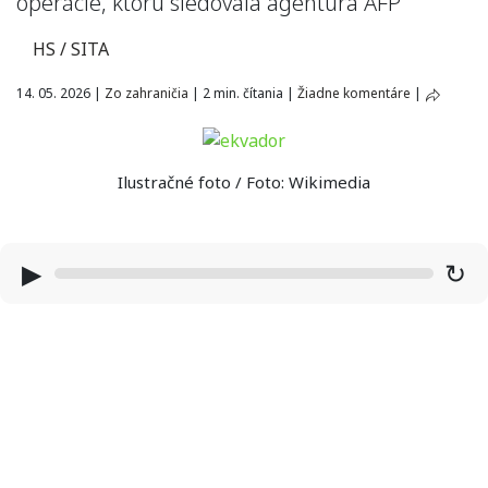
operácie, ktorú sledovala agentúra AFP
HS / SITA
14. 05. 2026
|
Zo zahraničia
|
2 min. čítania
|
Žiadne komentáre
|
Ilustračné foto / Foto: Wikimedia
▶
↻