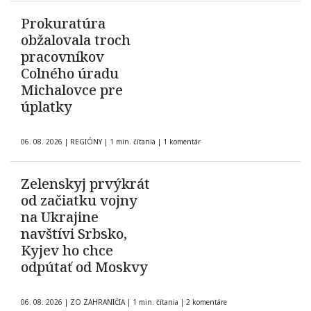
Prokuratúra
obžalovala troch
pracovníkov
Colného úradu
Michalovce pre
úplatky
06. 08. 2026
|
REGIÓNY
|
1 min. čítania
|
1 komentár
Zelenskyj prvýkrát
od začiatku vojny
na Ukrajine
navštívi Srbsko,
Kyjev ho chce
odpútať od Moskvy
06. 08. 2026
|
ZO ZAHRANIČIA
|
1 min. čítania
|
2 komentáre