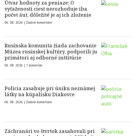
Útvar hodnoty za peniaze: O
vyťaženosti ciest nerozhoduje iba
počet áut, dôležité je aj ich zloženie
06. 08. 2026 |
Žiadne komentáre
Rusínska komunita žiada zachovanie
Múzea rusínskej kultúry, podporili ju
primátori aj odborné inštitúcie
06. 08. 2026 |
1 komentár
Polícia zasahuje pri úniku neznámej
látky na kúpalisku Diakovce
06. 08. 2026 |
Žiadne komentáre
Záchranári vo štvrtok zasahovali pri