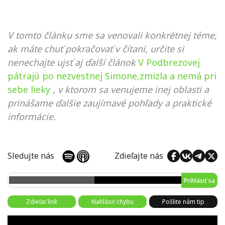
V tomto článku sme sa venovali konkrétnej téme,
ak máte chuť pokračovať v čítaní, určite si
nenechajte ujsť aj ďalší článok
V Podbrezovej
pátrajú po nezvestnej Simone,zmizla a nemá pri
sebe lieky
, v ktorom sa venujeme inej oblasti a
prinášame ďalšie zaujímavé pohľady a praktické
informácie.
Sledujte nás
Zdieľajte nás
Prihlásiť sa
Zdieľať link
Nahlásiť chybu
Pošlite nám tip