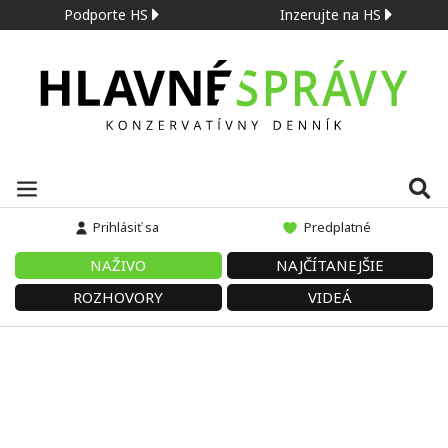
Podporte HS
Inzerujte na HS
Prihlásiť sa
Predplatné
NAŽIVO
NAJČÍTANEJŠIE
ROZHOVORY
VIDEÁ