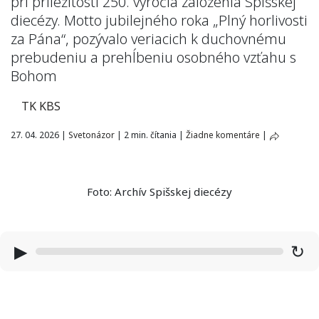
pri príležitosti 250. výročia založenia Spišskej
diecézy. Motto jubilejného roka „Plný horlivosti
za Pána“, pozývalo veriacich k duchovnému
prebudeniu a prehĺbeniu osobného vzťahu s
Bohom
TK KBS
27. 04. 2026
|
Svetonázor
|
2 min. čítania
|
Žiadne komentáre
|
Foto: Archív Spišskej diecézy
▶
↻