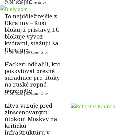
07. 08. 2026 |
8 komentárov
To najdôležitejšie z
Ukrajiny – Rusi
blokujú prístavy, EÚ
blokuje vývoz
kvótami, sťažujú sa
Ukrajinci
07. 08. 2026 |
26 komentárov
Hackeri odhalili, kto
poskytoval presné
súradnice pre útoky
na ruské ropné
terminály
07. 08. 2026 |
67 komentárov
Litva varuje pred
zinscenovaným
útokom Moskvy na
kritickú
infraštruktúru v