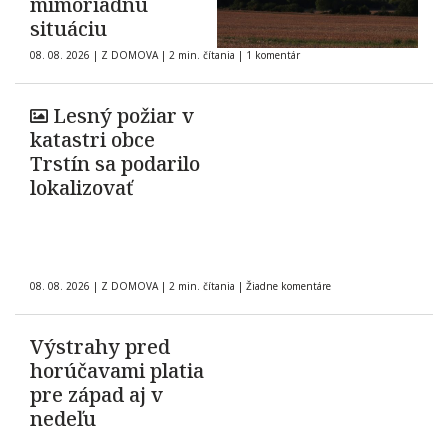
mimoriadnu
situáciu
08. 08. 2026
|
Z DOMOVA
|
2 min. čítania
|
1 komentár
Lesný požiar v
katastri obce
Trstín sa podarilo
lokalizovať
08. 08. 2026
|
Z DOMOVA
|
2 min. čítania
|
Žiadne komentáre
Výstrahy pred
horúčavami platia
pre západ aj v
nedeľu