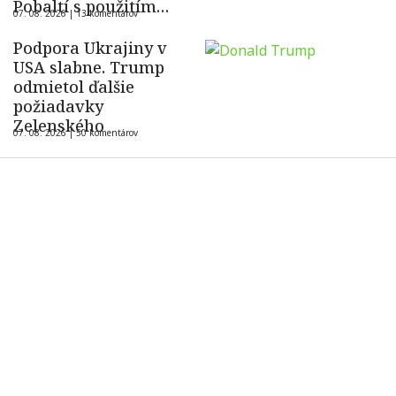
Pobaltí s použitím
07. 08. 2026 |
13 komentárov
ukrajinského dronu
Podpora Ukrajiny v
USA slabne. Trump
odmietol ďalšie
požiadavky
Zelenského
07. 08. 2026 |
50 komentárov