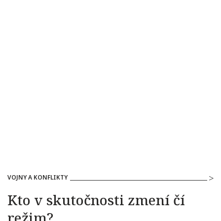
VOJNY A KONFLIKTY
Kto v skutočnosti zmení čí
režim?