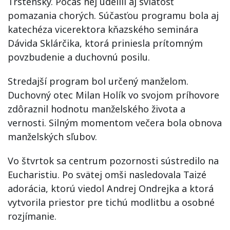
Trstenský. Počas nej udelili aj sviatosť
pomazania chorých. Súčasťou programu bola aj
katechéza vicerektora kňazského seminára
Dávida Sklárčika, ktorá priniesla prítomným
povzbudenie a duchovnú posilu.
Stredajší program bol určený manželom.
Duchovný otec Milan Holík vo svojom príhovore
zdôraznil hodnotu manželského života a
vernosti. Silným momentom večera bola obnova
manželských sľubov.
Vo štvrtok sa centrum pozornosti sústredilo na
Eucharistiu. Po svätej omši nasledovala Taizé
adorácia, ktorú viedol Andrej Ondrejka a ktorá
vytvorila priestor pre tichú modlitbu a osobné
rozjímanie.