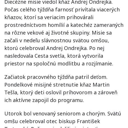
Diecézne misie viedol kňaz Andrej Ondrejka.
Počas celého týždňa farnosť privítala viacerých
kňazov, ktorí sa veriacim prihovárali
prostredníctvom homílií a katechéz zameraných
na rôzne vekové aj životné skupiny. Misie sa
začali v nedeľu slávnostnou svätou omšou,
ktorú celebroval Andrej Ondrejka. Po nej
nasledovala Cesta svetla, ktorá vytvorila
priestor na spoločnú modlitbu a rozjímanie.
Začiatok pracovného týždňa patril deťom.
Pondelkové misijné stretnutie kňaz Martin
Tešla, ktorý deti oslovil príhovorom a zároveň
ich aktívne zapojil do programu.
Utorok bol venovaný seniorom a chorým. Svätú
omšu celebroval otec biskup František