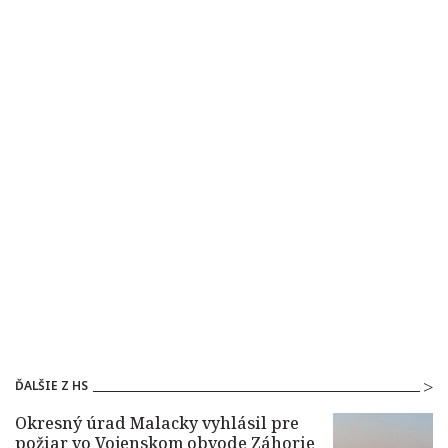
ĎALŠIE Z HS
Okresný úrad Malacky vyhlásil pre
požiar vo Vojenskom obvode Záhorie