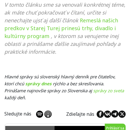
V tomto článku sme sa venovali konkrétnej téme,
ak máte chuť pokračovať v čítaní, určite si
nenechajte ujsť aj ďalší článok
Remeslá našich
predkov v Starej Turej prinesú trhy, divadlo i
kultúrny program
, v ktorom sa venujeme inej
oblasti a prinášame ďalšie zaujímavé pohľady a
praktické informácie.
Hlavné správy sú slovenský hlavný denník pre čitateľov,
ktorí chcú
správy dnes
rýchlo a bez skresľovania.
Prinášame najnovšie správy zo Slovenska aj
správy zo sveta
každý deň.
Sledujte nás
Zdieľajte nás
Prihlásiť sa