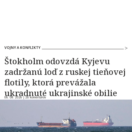
VOJNY A KONFLIKTY
Štokholm odovzdá Kyjevu
zadržanú loď z ruskej tieňovej
flotily, ktorá prevážala
ukradnuté ukrajinské obilie
06. 08. 2026 |
26 komentárov