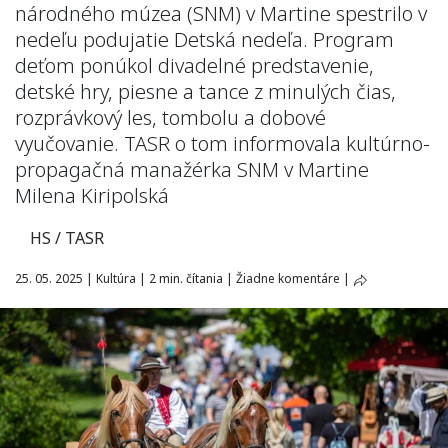
národného múzea (SNM) v Martine spestrilo v
nedeľu podujatie Detská nedeľa. Program
deťom ponúkol divadelné predstavenie,
detské hry, piesne a tance z minulých čias,
rozprávkový les, tombolu a dobové
vyučovanie. TASR o tom informovala kultúrno-
propagačná manažérka SNM v Martine
Milena Kiripolská
HS / TASR
25. 05. 2025
|
Kultúra
|
2 min. čítania
|
Žiadne komentáre
|