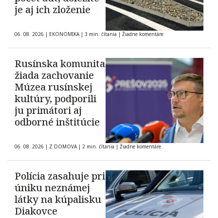
je aj ich zloženie
06. 08. 2026
|
EKONOMIKA
|
3 min. čítania
|
Žiadne komentáre
Rusínska komunita
žiada zachovanie
Múzea rusínskej
kultúry, podporili
ju primátori aj
odborné inštitúcie
06. 08. 2026
|
Z DOMOVA
|
2 min. čítania
|
Žiadne komentáre
Polícia zasahuje pri
úniku neznámej
látky na kúpalisku
Diakovce