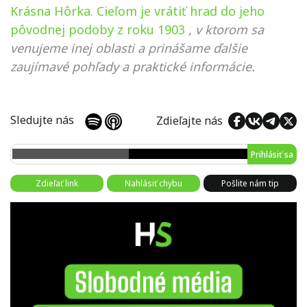
Krásna Hôrka. Cieľom je vrátiť hrad do jeho
pôvodnej podoby z roku 1903
, v ktorom sa
venujeme inej oblasti a prinášame ďalšie
zaujímavé pohľady a praktické informácie.
Sledujte nás
Zdieľajte nás
Prihlásiť sa
Zdieľať link
Nahlásiť chybu
Pošlite nám tip