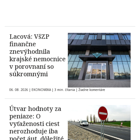
Lacová: VšZP
finančne
znevýhodnila
krajské nemocnice
v porovnaní so
súkromnými
06. 08. 2026
|
EKONOMIKA
|
3 min. čítania
|
Žiadne komentáre
Útvar hodnoty za
peniaze: O
vyťaženosti ciest
nerozhoduje iba
počet áut, dôležité