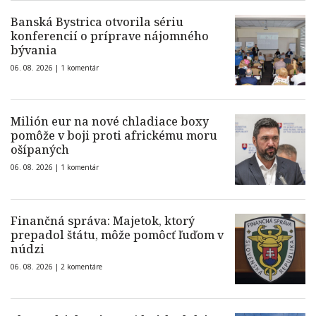
Banská Bystrica otvorila sériu
konferencií o príprave nájomného
bývania
06. 08. 2026 |
1 komentár
Milión eur na nové chladiace boxy
pomôže v boji proti africkému moru
ošípaných
06. 08. 2026 |
1 komentár
Finančná správa: Majetok, ktorý
prepadol štátu, môže pomôcť ľuďom v
núdzi
06. 08. 2026 |
2 komentáre