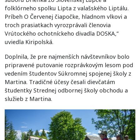
folklórneho spolku Lipta z valašského Liptálu.
Príbeh O Červenej čiapočke, hladnom vlkovi a
troch prasiatkach vyrozprávali členovia
Vrútockého ochotníckeho divadla DOSKA,“
uviedla Kiripolská.
Doplnila, že pre najmenších návštevníkov bolo
pripravené putovanie rozprávkovým lesom pod
vedením študentov Súkromnej spojenej školy z
Martina. Tradičné účesy česali dievčatám
študentky Strednej odbornej školy obchodu a
služieb z Martina.