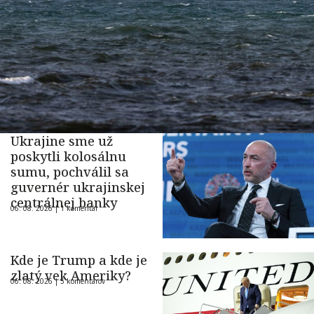
Ukrajine sme už
poskytli kolosálnu
sumu, pochválil sa
guvernér ukrajinskej
centrálnej banky
06. 08. 2026 |
1 komentár
Kde je Trump a kde je
zlatý vek Ameriky?
06. 08. 2026 |
5 komentárov