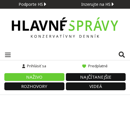
Podporte HS
Inzerujte na HS
Prihlásiť sa
Predplatné
NAŽIVO
NAJČÍTANEJŠIE
ROZHOVORY
VIDEÁ