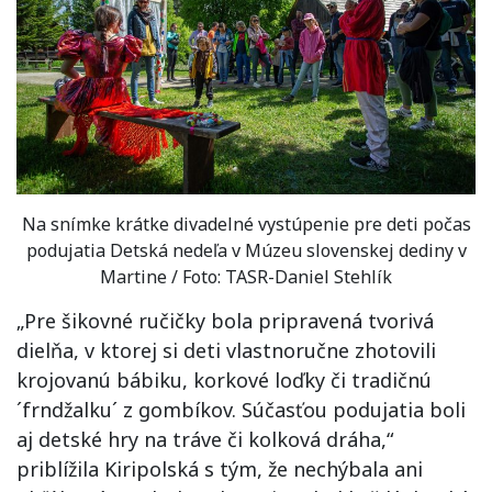
Na snímke krátke divadelné vystúpenie pre deti počas
podujatia Detská nedeľa v Múzeu slovenskej dediny v
Martine / Foto: TASR-Daniel Stehlík
„Pre šikovné ručičky bola pripravená tvorivá
dielňa, v ktorej si deti vlastnoručne zhotovili
krojovanú bábiku, korkové loďky či tradičnú
´frndžalku´ z gombíkov. Súčasťou podujatia boli
aj detské hry na tráve či kolková dráha,“
priblížila Kiripolská s tým, že nechýbala ani