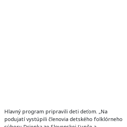
Hlavný program pripravili deti deťom. „Na
podujatí vystúpili členovia detského folklórneho
súboru Drienka zo Slovenskej Ľupče a