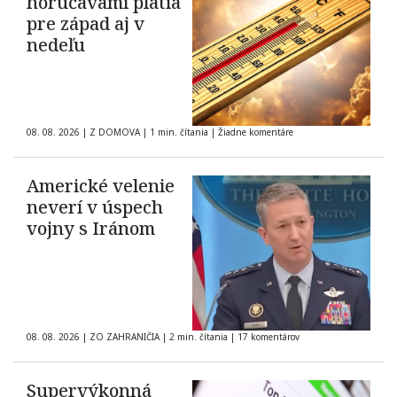
horúčavami platia
pre západ aj v
nedeľu
08. 08. 2026
|
Z DOMOVA
|
1 min. čítania
|
Žiadne komentáre
Americké velenie
neverí v úspech
vojny s Iránom
08. 08. 2026
|
ZO ZAHRANIČIA
|
2 min. čítania
|
17 komentárov
Supervýkonná