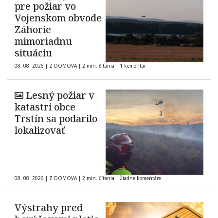
pre požiar vo
Vojenskom obvode
Záhorie
mimoriadnu
situáciu
08. 08. 2026
|
Z DOMOVA
|
2 min. čítania
|
1 komentár
Lesný požiar v
katastri obce
Trstín sa podarilo
lokalizovať
08. 08. 2026
|
Z DOMOVA
|
2 min. čítania
|
Žiadne komentáre
Výstrahy pred