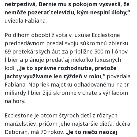
netrpezlivá, Bernie mu s pokojom vysvetlí, že
nemôže pozerať televíziu, kým nesplní úlohy,“
uviedla Fabiana.
Po dlhom období života v luxuse Ecclestone
prednedávnom predal svoju súkromnú zbierku
69 pretekárskych áut za približne 500 miliónov
libier a plánuje predať aj niekoľko luxusných
lodí.
„Je to správne rozhodnutie, pretože
jachty využívame len týždeň v roku,“
povedala
Fabiana. Napriek majetku odhadovanému na tri
miliardy libier žijú skromne v chate s výhľadom
na hory.
Ecclestone je otcom štyroch detí z rôznych
manželstiev, pričom jeho najstaršie dieťa, dcéra
Deborah, má 70 rokov.
„Je to niečo naozaj