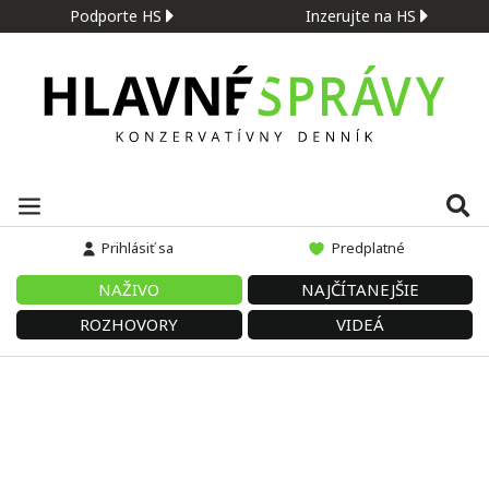
Podporte HS
Inzerujte na HS
Prihlásiť sa
Predplatné
NAŽIVO
NAJČÍTANEJŠIE
ROZHOVORY
VIDEÁ