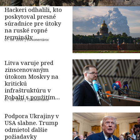
Hackeri odhalili, kto
poskytoval presné
súradnice pre útoky
na ruské ropné
terminály
07. 08. 2026 |
67 komentárov
Litva varuje pred
zinscenovaným
útokom Moskvy na
kritickú
infraštruktúru v
Pobaltí s použitím
07. 08. 2026 |
13 komentárov
ukrajinského dronu
Podpora Ukrajiny v
USA slabne. Trump
odmietol ďalšie
požiadavky