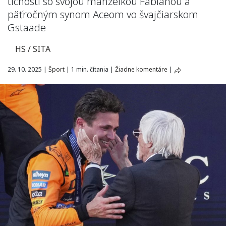
tichosti so svojou manželkou Fabianou a
päťročným synom Aceom vo švajčiarskom
Gstaade
HS / SITA
29. 10. 2025
|
Šport
|
1 min. čítania
|
Žiadne komentáre
|