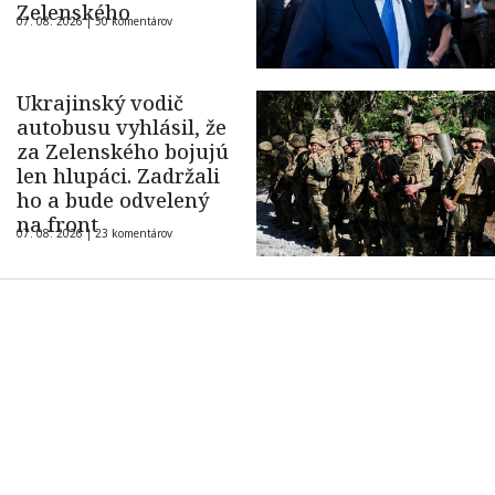
Zelenského
07. 08. 2026 |
50 komentárov
Ukrajinský vodič
autobusu vyhlásil, že
za Zelenského bojujú
len hlupáci. Zadržali
ho a bude odvelený
na front
07. 08. 2026 |
23 komentárov