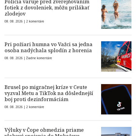
Polícia varuje pred zverejňovaním
fotiek z dovoleniek, môžu prilákať
zlodejov
08. 08. 2026 |
2 komentáre
Pri požiari humna vo Važci sa jedna
osoba nadýchala splodín z horenia
08. 08. 2026 |
Žiadne komentáre
Brusel po migračnej kríze v Ceute
vyzval Metu a TikTok na dôslednejší
boj proti dezinformáciám
08. 08. 2026 |
2 komentáre
Výluky v Čope obmedzia priame