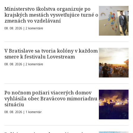
Ministerstvo školstva organizuje po
krajských mestách vysvetľujúce turné o
zmenách vo vzdelávaní
08. 08. 2026 |
2 komentáre
V Bratislave sa tvoria kolóny v každom
smere k festivalu Lovestream
08. 08. 2026 |
2 komentáre
Po nočnom požiari viacerých domov
vyhlásila obec Braväcovo mimoriadnu
situáciu
08. 08. 2026 |
1 komentár