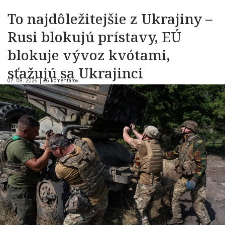
To najdôležitejšie z Ukrajiny –
Rusi blokujú prístavy, EÚ
blokuje vývoz kvótami,
sťažujú sa Ukrajinci
07. 08. 2026 |
26 komentárov