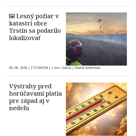
Lesný požiar v
katastri obce
Trstín sa podarilo
lokalizovať
08. 08. 2026
|
Z DOMOVA
|
2 min. čítania
|
Žiadne komentáre
Výstrahy pred
horúčavami platia
pre západ aj v
nedeľu