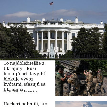
To najdôležitejšie z
Ukrajiny – Rusi
blokujú prístavy, EÚ
blokuje vývoz
kvótami, sťažujú sa
Ukrajinci
07. 08. 2026 |
26 komentárov
Hackeri odhalili, kto