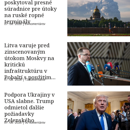
poskytoval presné
súradnice pre útoky
na ruské ropné
terminály
07. 08. 2026 |
67 komentárov
Litva varuje pred
zinscenovaným
útokom Moskvy na
kritickú
infraštruktúru v
Pobaltí s použitím
07. 08. 2026 |
13 komentárov
ukrajinského dronu
Podpora Ukrajiny v
USA slabne. Trump
odmietol ďalšie
požiadavky
Zelenského
07. 08. 2026 |
50 komentárov