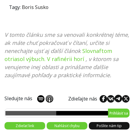
Tagy:
Boris Susko
V tomto článku sme sa venovali konkrétnej téme,
ak máte chuť pokračovať v čítaní, určite si
nenechajte ujsť aj ďalší článok
Slovnaftom
otriasol výbuch. V rafinérii horí
, v ktorom sa
venujeme inej oblasti a prinášame ďalšie
zaujímavé pohľady a praktické informácie.
Sledujte nás
Zdieľajte nás
Prihlásiť sa
Zdieľať link
Nahlásiť chybu
Pošlite nám tip