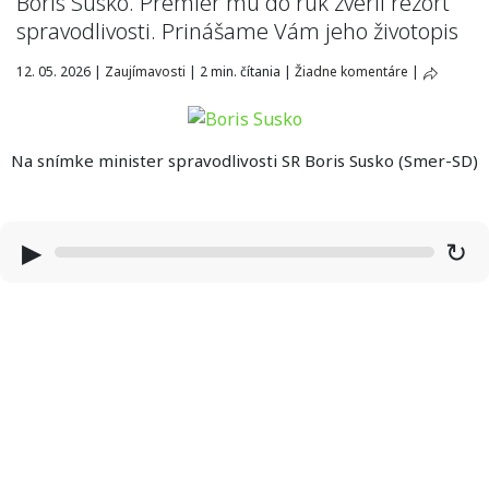
Boris Susko. Premiér mu do rúk zveril rezort
spravodlivosti. Prinášame Vám jeho životopis
12. 05. 2026
|
Zaujímavosti
|
2 min. čítania
|
Žiadne komentáre
|
Na snímke minister spravodlivosti SR Boris Susko (Smer-SD)
▶
↻