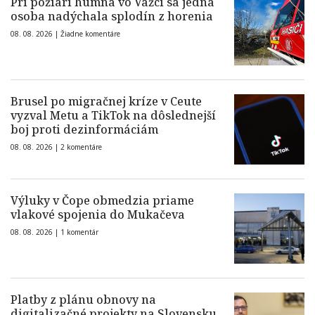
Pri požiari humna vo Važci sa jedna
osoba nadýchala splodín z horenia
08. 08. 2026 |
Žiadne komentáre
Brusel po migračnej kríze v Ceute
vyzval Metu a TikTok na dôslednejší
boj proti dezinformáciám
08. 08. 2026 |
2 komentáre
Výluky v Čope obmedzia priame
vlakové spojenia do Mukačeva
08. 08. 2026 |
1 komentár
Platby z plánu obnovy na
digitalizačné projekty na Slovensku