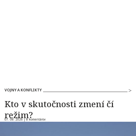
VOJNY A KONFLIKTY
Kto v skutočnosti zmení čí
režim?
07. 08. 2026 |
8 komentárov