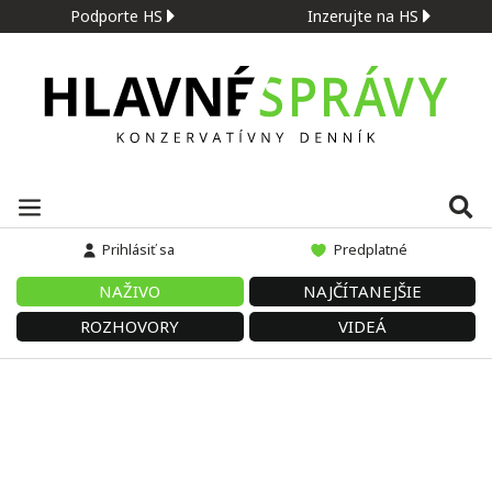
Podporte HS
Inzerujte na HS
Prihlásiť sa
Predplatné
NAŽIVO
NAJČÍTANEJŠIE
ROZHOVORY
VIDEÁ