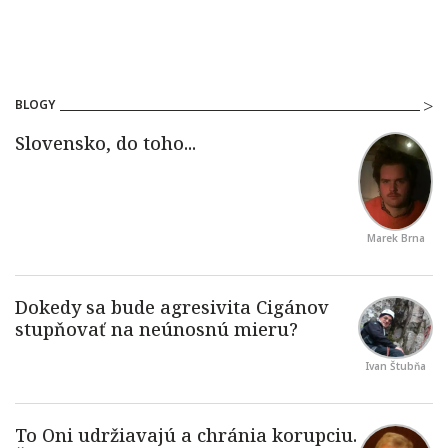
BLOGY
Marek Brna
Ivan Štubňa