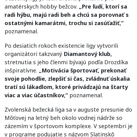
amatérskych hobby bežcov.
„Pre ľudí, ktorí sa
radi hýbu, majú radi beh a chcú sa porovnať s
ostatnými kamarátmi, trochu si zasúťažiť,“
poznamenal.
Po desiatich rokoch existencie ligy vytvorili
organizátori takzvaný
Diamantový klub,
stretnutia s jeho členmi bývajú podľa Drozdíka
inšpiratívne.
„Motivácia športovať, prekonať
svoje pohodlie, zlepšiť si čas, zvládnuť úskalia
tratí sú lákadlom, ktoré privádzajú na štarty
viac a viac účastníkov,“
poznamenal.
Zvolenská bežecká liga sa v auguste presunie do
Môťovej na letný beh okolo vodnej nádrže so
zázemím v športovom komplexe. V septembri je
v programe podujatie s názvom Slatinskô