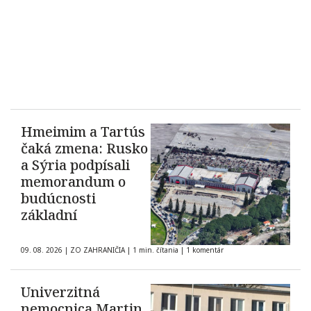
Hmeimim a Tartús
čaká zmena: Rusko
a Sýria podpísali
memorandum o
budúcnosti
základní
09. 08. 2026
|
ZO ZAHRANIČIA
|
1 min. čítania
|
1 komentár
Univerzitná
nemocnica Martin