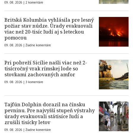
09. 08. 2026 |
2 komentáre
Britská Kolumbia vyhlásila pre lesný
požiar stav núdze. Úrady evakuovali
viac než 20-tisíc ľudí aj s leteckou
pomocou
09. 08. 2026 |
Žiadne komentáre
Pri pobreží Sicílie našli viac než 2-
tisícročný vrak rímskej lode so
stovkami zachovaných amfor
09. 08. 2026 |
3 komentáre
Tajfún Dolphin dorazil na čínsku
pevninu. Pre najvyšší stupeň výstrahy
úrady evakuovali státisíce ľudí a
zrušili tisícky letov
09. 08. 2026 |
Žiadne komentáre