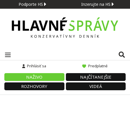
Podporte HS
Inzerujte na HS
Prihlásiť sa
Predplatné
NAŽIVO
NAJČÍTANEJŠIE
ROZHOVORY
VIDEÁ