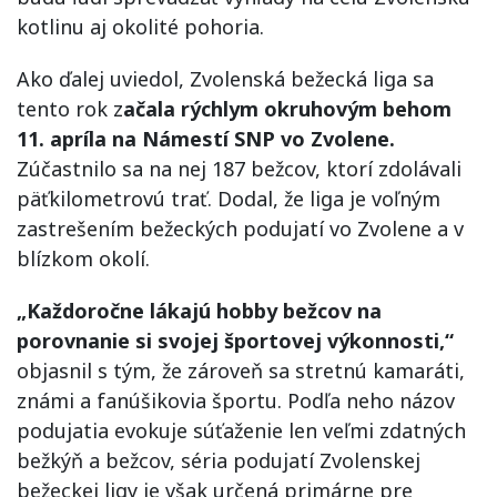
kotlinu aj okolité pohoria.
Ako ďalej uviedol, Zvolenská bežecká liga sa
tento rok z
ačala rýchlym okruhovým behom
11. apríla na Námestí SNP vo Zvolene.
Zúčastnilo sa na nej 187 bežcov, ktorí zdolávali
päťkilometrovú trať. Dodal, že liga je voľným
zastrešením bežeckých podujatí vo Zvolene a v
blízkom okolí.
„Každoročne lákajú hobby bežcov na
porovnanie si svojej športovej výkonnosti,“
objasnil s tým, že zároveň sa stretnú kamaráti,
známi a fanúšikovia športu. Podľa neho názov
podujatia evokuje súťaženie len veľmi zdatných
bežkýň a bežcov, séria podujatí Zvolenskej
bežeckej ligy je však určená primárne pre