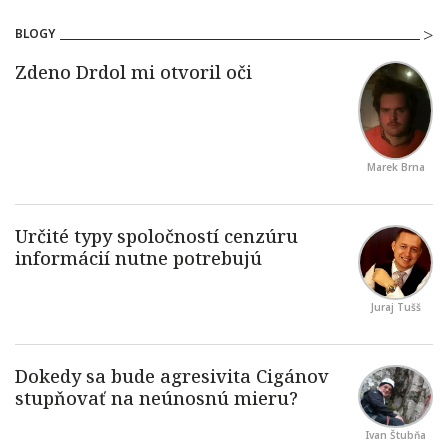
BLOGY
Marek Brna
Juraj Tušš
Ivan Štubňa