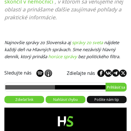
skončil v nemocnici
, v ktorom sa venujeme inej
oblasti a prinášame ďalšie zaujímavé pohľady a
praktické informácie.
Najnovšie správy zo Slovenska aj
správy zo sveta
nájdete
každý deň na Hlavných správach. Sme nezávislý hlavný
denník, ktorý prináša
horúce správy
bez politického filtra.
Sledujte nás
Zdieľajte nás
Prihlásiť sa
Zdieľať link
Nahlásiť chybu
Pošlite nám tip