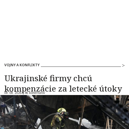
VOJNY A KONFLIKTY
Ukrajinské firmy chcú
kompenzácie za letecké útoky
08. 08. 2026 |
46 komentárov