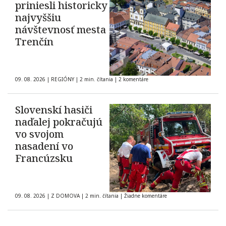
priniesli historicky
najvyššiu
návštevnosť mesta
Trenčín
09. 08. 2026
|
REGIÓNY
|
2 min. čítania
|
2 komentáre
Slovenskí hasiči
naďalej pokračujú
vo svojom
nasadení vo
Francúzsku
09. 08. 2026
|
Z DOMOVA
|
2 min. čítania
|
Žiadne komentáre