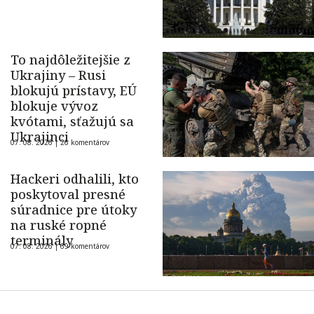
To najdôležitejšie z
Ukrajiny – Rusi
blokujú prístavy, EÚ
blokuje vývoz
kvótami, sťažujú sa
Ukrajinci
07. 08. 2026 |
26 komentárov
Hackeri odhalili, kto
poskytoval presné
súradnice pre útoky
na ruské ropné
terminály
07. 08. 2026 |
69 komentárov