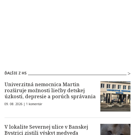
ĎALŠIE Z HS
Univerzitná nemocnica Martin
rozširuje možnosti liečby detskej
úzkosti, depresie a porúch správania
09. 08. 2026 |
1 komentár
V lokalite Severnej ulice v Banskej
Bystrici zistili výskyt medveďa