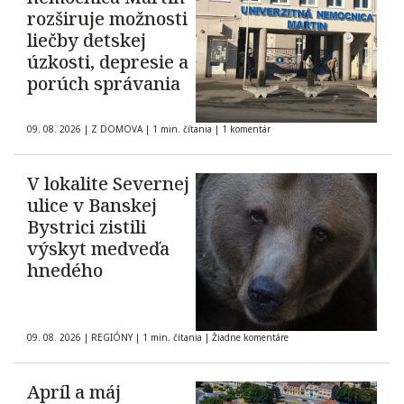
rozširuje možnosti
liečby detskej
úzkosti, depresie a
porúch správania
09. 08. 2026
|
Z DOMOVA
|
1 min. čítania
|
1 komentár
V lokalite Severnej
ulice v Banskej
Bystrici zistili
výskyt medveďa
hnedého
09. 08. 2026
|
REGIÓNY
|
1 min. čítania
|
Žiadne komentáre
Apríl a máj