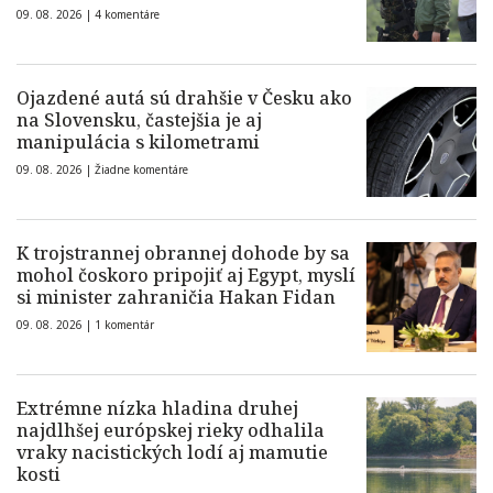
09. 08. 2026 |
4 komentáre
Ojazdené autá sú drahšie v Česku ako
na Slovensku, častejšia je aj
manipulácia s kilometrami
09. 08. 2026 |
Žiadne komentáre
K trojstrannej obrannej dohode by sa
mohol čoskoro pripojiť aj Egypt, myslí
si minister zahraničia Hakan Fidan
09. 08. 2026 |
1 komentár
Extrémne nízka hladina druhej
najdlhšej európskej rieky odhalila
vraky nacistických lodí aj mamutie
kosti