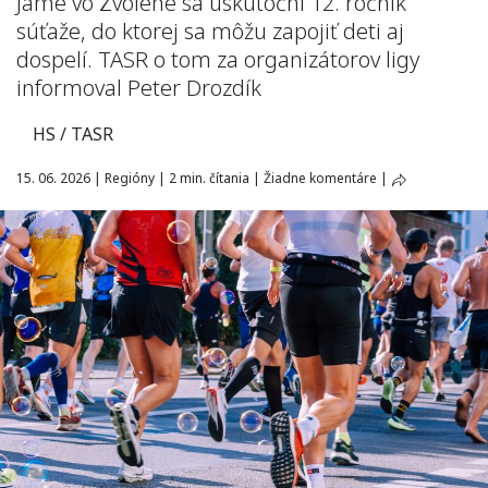
Jame vo Zvolene sa uskutoční 12. ročník
súťaže, do ktorej sa môžu zapojiť deti aj
dospelí. TASR o tom za organizátorov ligy
informoval Peter Drozdík
HS / TASR
15. 06. 2026
|
Regióny
|
2 min. čítania
|
Žiadne komentáre
|