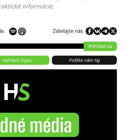
aktické informácie.
 nás
Zdieľajte nás
Prihlásiť sa
Nahlásiť chybu
Pošlite nám tip