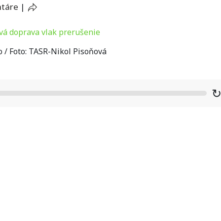
ntáre
|
o / Foto: TASR-Nikol Pisoňová