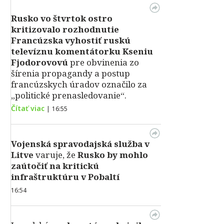
Rusko vo štvrtok ostro
kritizovalo rozhodnutie
Francúzska vyhostiť ruskú
televíznu komentátorku Kseniu
Fjodorovovú
pre obvinenia zo
šírenia propagandy a postup
francúzskych úradov označilo za
„politické prenasledovanie“.
Čítať viac
|
16:55
Vojenská spravodajská služba v
Litve
varuje, že
Rusko by mohlo
zaútočiť na kritickú
infraštruktúru v Pobaltí
16:54