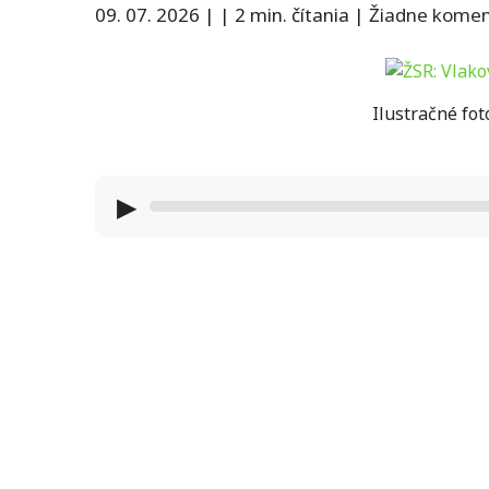
09. 07. 2026
|
|
2 min. čítania
|
Žiadne kome
Ilustračné fot
▶