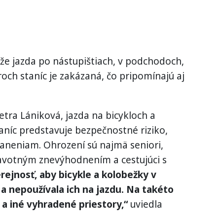
, že jazda po nástupištiach, v podchodoch,
oroch staníc je zakázaná, čo pripomínajú aj
tra Lániková, jazda na bicykloch a
aníc predstavuje bezpečnostné riziko,
aneniam. Ohrození sú najmä seniori,
ravotným znevýhodnením a cestujúci s
ejnosť, aby bicykle a kolobežky v
 a nepoužívala ich na jazdu. Na takéto
 a iné vyhradené priestory,“
uviedla