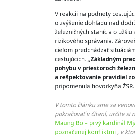
V reakcii na podnety cestujúc
o zvýšenie dohľadu nad dodrž
železničných staníc a o užšiu
rizikového správania. Zároveň
cieľom predchádzať situáciá
cestujúcich.
„Základným pre
pohybu v priestoroch železn
a rešpektovanie pravidiel z
pripomenula hovorkyňa ŽSR.
V tomto článku sme sa venova
pokračovať v čítaní, určite si 
Maung Bo – prvý kardinál Mj
poznačenej konfliktmi
, v kt