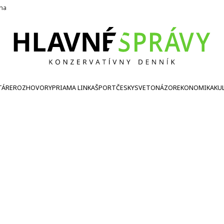
ína
TÁRE
ROZHOVORY
PRIAMA LINKA
ŠPORT
ČESKY
SVETONÁZOR
EKONOMIKA
KU