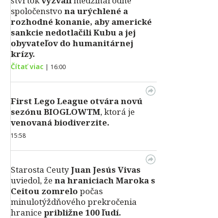
štvrtok
vyzvali
medzinárodné
spoločenstvo
na urýchlené a
rozhodné konanie, aby americké
sankcie nedotlačili Kubu a jej
obyvateľov do humanitárnej
krízy.
Čítať viac
|
16:00
First Lego League otvára novú
sezónu BIOGLOWTM
, ktorá je
venovaná biodiverzite.
15:58
Starosta Ceuty
Juan Jesús Vivas
uviedol, že
na hraniciach Maroka s
Ceitou zomrelo
počas
minulotýždňového prekročenia
hranice
približne 100 ľudí.