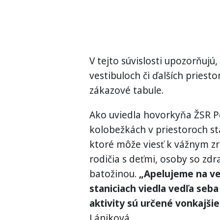
V tejto súvislosti upozorňujú
vestibuloch či ďalších priest
zákazové tabule.
Ako uviedla hovorkyňa ŽSR Pe
kolobežkách v priestoroch st
ktoré môže viesť k vážnym zr
rodičia s deťmi, osoby so zd
batožinou.
„Apelujeme na ver
staniciach viedla vedľa seba
aktivity sú určené vonkajšie
Lániková.