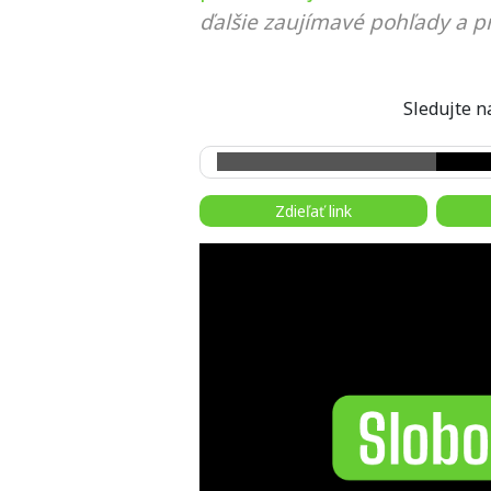
ďalšie zaujímavé pohľady a pr
Sledujte
Zdieľať link