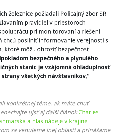
ich železnice požiadali Policajný zbor SR
iavaním pravidiel v priestoroch
 spoluprácu pri monitorovaní a riešení
 chcú posilniť informovanie verejnosti s
m, ktoré môžu ohroziť bezpečnosť
dpokladom bezpečného a plynulého
ičných staníc je vzájomná ohľaduplnosť
o strany všetkých návštevníkov,“
li konkrétnej téme, ak máte chuť
nenechajte ujsť aj ďalší článok
Charles
anmarska a hlas nádeje v krajine
orom sa venujeme inej oblasti a prinášame