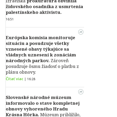
Izraelská
prokuratúra obvinila
židovského osadníka z usmrtenia
palestínskeho aktivistu.
16:51
Európska komisia monitoruje
situáciu a posudzuje všetky
vznesené obavy týkajúce sa
vládnych uznesení k zonáciám
národných parkov.
Zároveň
posudzuje ôsmu žiadosť o platbu z
plánu obnovy.
Čítať viac
|
16:28
Slovenské národné múzeum
informovalo o stave kompletnej
obnovy vyhoreného Hradu
Krásna Hôrka.
Múzeum priblížilo,