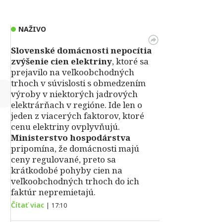
NAŽIVO
Slovenské domácnosti nepocítia
zvýšenie cien elektriny
, ktoré sa
prejavilo na veľkoobchodných
trhoch v súvislosti s obmedzením
↻
výroby v niektorých jadrových
elektrárňach v regióne. Ide len o
jeden z viacerých faktorov, ktoré
cenu elektriny ovplyvňujú.
Ministerstvo hospodárstva
pripomína, že domácnosti majú
ceny regulované, preto sa
krátkodobé pohyby cien na
veľkoobchodných trhoch do ich
faktúr nepremietajú.
Čítať viac
|
17:10