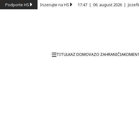
Podporte HS
Inzerujte na HS
17:47
|
06. august 2026
|
Jozef
TITULKA
Z DOMOVA
ZO ZAHRANIČIA
KOMEN