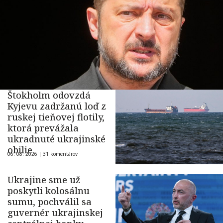
Štokholm odovzdá
Kyjevu zadržanú loď z
ruskej tieňovej flotily,
ktorá prevážala
ukradnuté ukrajinské
obilie
06. 08. 2026 |
31 komentárov
Ukrajine sme už
poskytli kolosálnu
sumu, pochválil sa
guvernér ukrajinskej