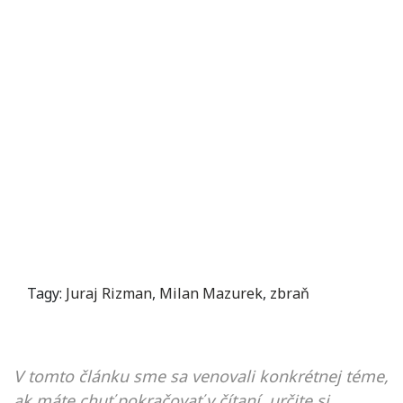
Tagy:
Juraj Rizman
,
Milan Mazurek
,
zbraň
V tomto článku sme sa venovali konkrétnej téme,
ak máte chuť pokračovať v čítaní, určite si