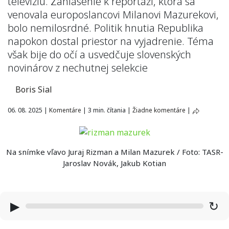
televíziu. Zahlásenie k reportáži, ktorá sa
venovala europoslancovi Milanovi Mazurekovi,
bolo nemilosrdné. Politik hnutia Republika
napokon dostal priestor na vyjadrenie. Téma
však bije do očí a usvedčuje slovenských
novinárov z nechutnej selekcie
Boris Sial
06. 08. 2025
|
Komentáre
|
3 min. čítania
|
Žiadne komentáre
|
Na snímke vľavo Juraj Rizman a Milan Mazurek / Foto: TASR-
Jaroslav Novák, Jakub Kotian
▶
↻