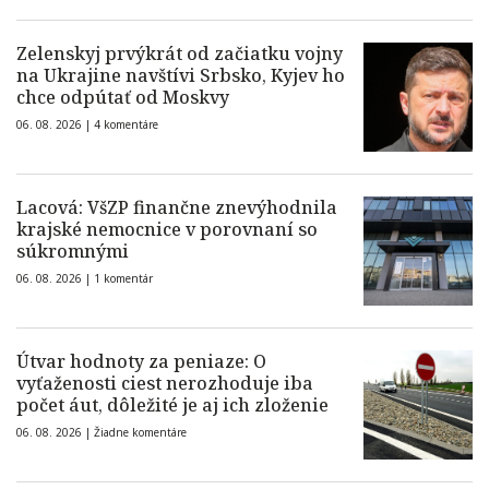
Zelenskyj prvýkrát od začiatku vojny
na Ukrajine navštívi Srbsko, Kyjev ho
chce odpútať od Moskvy
06. 08. 2026 |
4 komentáre
Lacová: VšZP finančne znevýhodnila
krajské nemocnice v porovnaní so
súkromnými
06. 08. 2026 |
1 komentár
Útvar hodnoty za peniaze: O
vyťaženosti ciest nerozhoduje iba
počet áut, dôležité je aj ich zloženie
06. 08. 2026 |
Žiadne komentáre