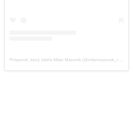
P
ríspevok, ktorý zdieľa Milan Mazurek (@milanmazurek_republika)