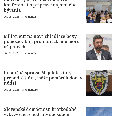
konferencií o príprave nájomného
bývania
06. 08. 2026 |
1 komentár
Milión eur na nové chladiace boxy
pomôže v boji proti africkému moru
ošípaných
06. 08. 2026 |
1 komentár
Finančná správa: Majetok, ktorý
prepadol štátu, môže pomôcť ľuďom v
núdzi
06. 08. 2026 |
3 komentáre
Slovenské domácnosti krátkodobé
výkyvy cien elektriny spôsobené