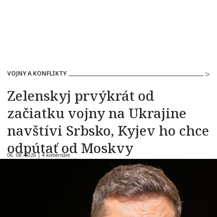
VOJNY A KONFLIKTY
Zelenskyj prvýkrát od
začiatku vojny na Ukrajine
navštívi Srbsko, Kyjev ho chce
odpútať od Moskvy
06. 08. 2026 |
4 komentáre