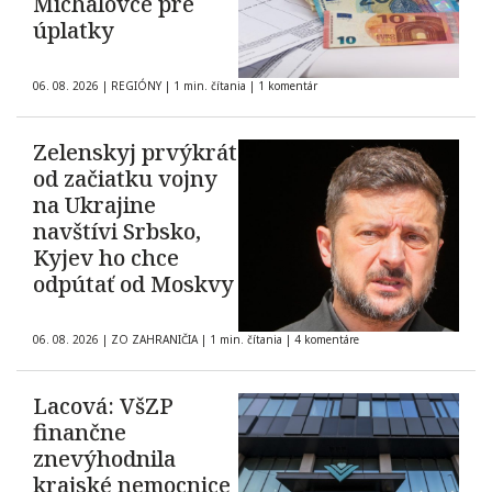
Michalovce pre
úplatky
06. 08. 2026
|
REGIÓNY
|
1 min. čítania
|
1 komentár
Zelenskyj prvýkrát
od začiatku vojny
na Ukrajine
navštívi Srbsko,
Kyjev ho chce
odpútať od Moskvy
06. 08. 2026
|
ZO ZAHRANIČIA
|
1 min. čítania
|
4 komentáre
Lacová: VšZP
finančne
znevýhodnila
krajské nemocnice