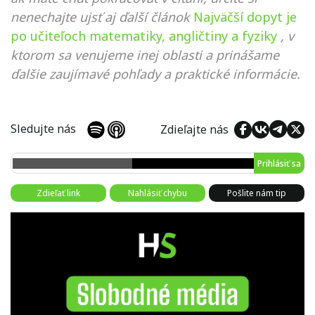
nenechajte ujsť aj ďalší článok
Najväčší dopyt je
po učiteľoch matematiky, angličtiny a fyziky
, v
ktorom sa venujeme inej oblasti a prinášame
ďalšie zaujímavé pohľady a praktické informácie.
Sledujte nás
Zdieľajte nás
Prihlásiť sa
Zdieľať link
Nahlásiť chybu
Pošlite nám tip