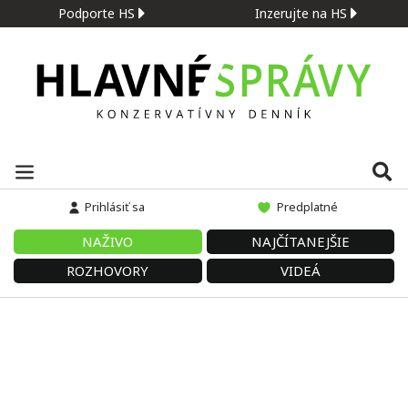
Podporte HS
Inzerujte na HS
Prihlásiť sa
Predplatné
NAŽIVO
NAJČÍTANEJŠIE
ROZHOVORY
VIDEÁ