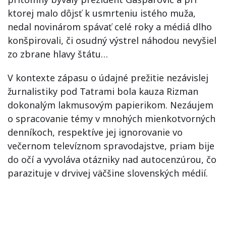
ktorej malo dôjsť k usmrteniu istého muža,
nedal novinárom spávať celé roky a médiá dlho
konšpirovali, či osudný výstrel náhodou nevyšiel
zo zbrane hlavy štátu…
V kontexte zápasu o údajné prežitie nezávislej
žurnalistiky pod Tatrami bola kauza Rizman
dokonalým lakmusovým papierikom. Nezáujem
o spracovanie témy v mnohých mienkotvorných
denníkoch, respektíve jej ignorovanie vo
večernom televíznom spravodajstve, priam bije
do očí a vyvoláva otázniky nad autocenzúrou, čo
parazituje v drvivej väčšine slovenských médií.