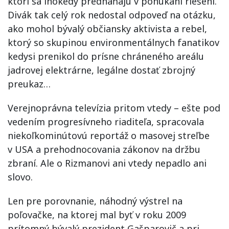
ktorí sa inokedy predháňajú v ponúkaní riešení.
Divák tak celý rok nedostal odpoveď na otázku,
ako mohol bývalý občiansky aktivista a rebel,
ktorý so skupinou environmentálnych fanatikov
kedysi prenikol do prísne chráneného areálu
jadrovej elektrárne, legálne dostať zbrojný
preukaz…
Verejnoprávna televízia pritom vtedy – ešte pod
vedením progresívneho riaditeľa, spracovala
niekoľkominútovú reportáž o masovej streľbe
v USA a prehodnocovania zákonov na držbu
zbraní. Ale o Rizmanovi ani vtedy nepadlo ani
slovo.
Len pre porovnanie, náhodný výstrel na
poľovačke, na ktorej mal byť v roku 2009
prítomný bývalý prezident Gašparovič a pri