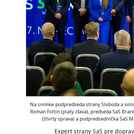
Na snímke podpredseda strany Sloboda a solida
Roman Foltin (piaty zľava), predseda SaS Bra
(štvrtý sprava) a podpredsedníčka SaS Má
Expert strany SaS pre doprav