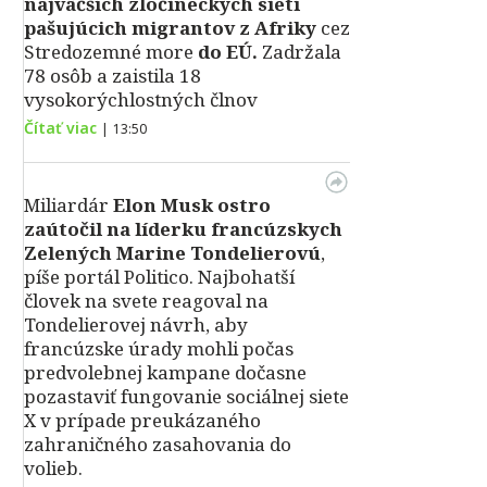
najväčších zločineckých sietí
pašujúcich migrantov z Afriky
cez
Stredozemné more
do EÚ.
Zadržala
78 osôb a zaistila 18
vysokorýchlostných člnov
Čítať viac
|
13:50
Miliardár
Elon Musk ostro
zaútočil na líderku francúzskych
Zelených Marine Tondelierovú
,
píše portál Politico. Najbohatší
človek na svete reagoval na
Tondelierovej návrh, aby
francúzske úrady mohli počas
predvolebnej kampane dočasne
pozastaviť fungovanie sociálnej siete
X v prípade preukázaného
zahraničného zasahovania do
volieb.