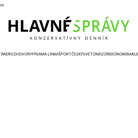
nia
TÁRE
ROZHOVORY
PRIAMA LINKA
ŠPORT
ČESKY
SVETONÁZOR
EKONOMIKA
KU