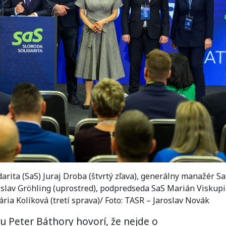
rita (SaS) Juraj Droba (štvrtý zľava), generálny manažér S
nislav Gröhling (uprostred), podpredseda SaS Marián Viskupi
ria Kolíková (tretí sprava)/ Foto: TASR – Jaroslav Novák
u Peter Báthory hovorí, že nejde o