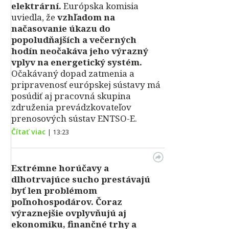
elektrární.
Európska komisia
uviedla, že
vzhľadom na
načasovanie úkazu do
popoludňajších a večerných
hodín neočakáva jeho výrazný
vplyv na energetický systém.
Očakávaný dopad zatmenia a
pripravenosť európskej sústavy má
posúdiť aj pracovná skupina
združenia prevádzkovateľov
prenosových sústav ENTSO-E.
Čítať viac
|
13:23
Extrémne horúčavy a
dlhotrvajúce sucho prestávajú
byť len problémom
poľnohospodárov. Čoraz
výraznejšie ovplyvňujú aj
ekonomiku, finančné trhy a