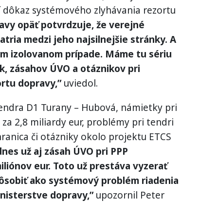
ší dôkaz systémového zlyhávania rezortu
avy opäť potvrdzuje, že verejné
tria medzi jeho najsilnejšie stránky. A
m izolovanom prípade. Máme tu sériu
k, zásahov ÚVO a otáznikov pri
ortu dopravy,”
uviedol.
endra D1 Turany – Hubová, námietky pri
a 2,8 miliardy eur, problémy pri tendri
hranica či otázniky okolo projektu ETCS
nes už aj zásah ÚVO pri PPP
liónov eur. Toto už prestáva vyzerať
pôsobiť ako systémový problém riadenia
nisterstve dopravy,”
upozornil Peter