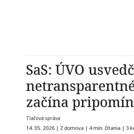
SaS: ÚVO usvedč
netransparentné
začína pripomín
Tlačová správa
14. 05. 2026
|
Z domova
|
4 min. čítania
|
3 