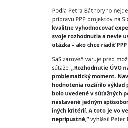
Podľa Petra Báthoryho nejde 
prípravu PPP projektov na Sl
kvalitne vyhodnocovať expe
svoje rozhodnutia a nevie u
otázka – ako chce riadiť PPP
SaS zároveň varuje pred mo
súťaže.
„Rozhodnutie ÚVO naz
problematický moment. Navr
hodnotenia rozšírilo výklad
bolo uvedené v súťažných po
nastavené jedným spôsobom
iných kritérií. A toto je vo
neprípustné,”
vyhlásil Peter 