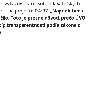
tí, výkazov práce, subdodávateľských
erta na projekte D4/R7.
„Napriek tomu
čilo. Toto je presne dôvod, prečo ÚVO
cíp transparentnosti podľa zákona o
l.