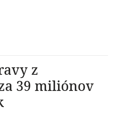
ravy z
za 39 miliónov
k