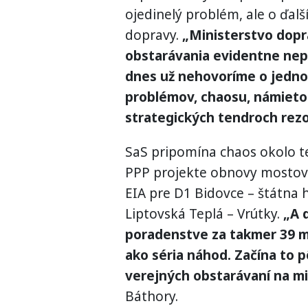
ojedinelý problém, ale o ďal
dopravy.
„Ministerstvo dopr
obstarávania evidentne nepa
dnes už nehovoríme o jedno
problémov, chaosu, námieto
strategických tendroch rez
SaS pripomína chaos okolo t
PPP projekte obnovy mostov z
EIA pre D1 Bidovce – štátna 
Liptovská Teplá – Vrútky.
„A d
poradenstve za takmer 39 mi
ako séria náhod. Začína to 
verejných obstarávaní na mi
Báthory.