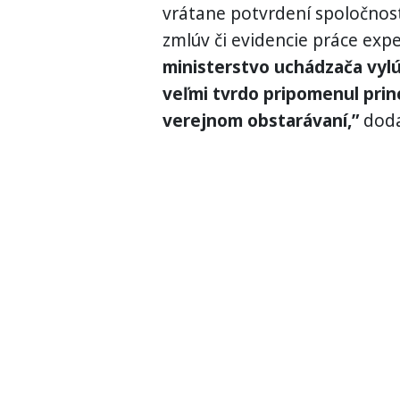
vrátane potvrdení spoločnos
zmlúv či evidencie práce exp
ministerstvo uchádzača vylú
veľmi tvrdo pripomenul prin
verejnom obstarávaní,”
doda