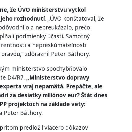
ne, že ÚVO ministerstvu vytkol
jeho rozhodnutí
. „ÚVO konštatoval, že
eodôvodnilo a nepreukázalo, prečo
spĺňali podmienky účasti. Samotný
arentnosti a nepreskúmateľnosti
pravdu,” zdôraznil Peter Báthory.
 akým ministerstvo spochybňovalo
kte D4/R7.
„Ministerstvo dopravy
 experta vraj nepamätá. Prepáčte, ale
dri za desiatky miliónov eur? Štát dnes
PP projektoch na základe vety:
a Peter Báthory.
pritom predložil viacero dôkazov