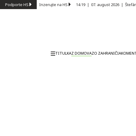
Podporte HS
Inzerujte na HS
14:19
|
07. august 2026
|
Štefá
TITULKA
Z DOMOVA
ZO ZAHRANIČIA
KOMEN