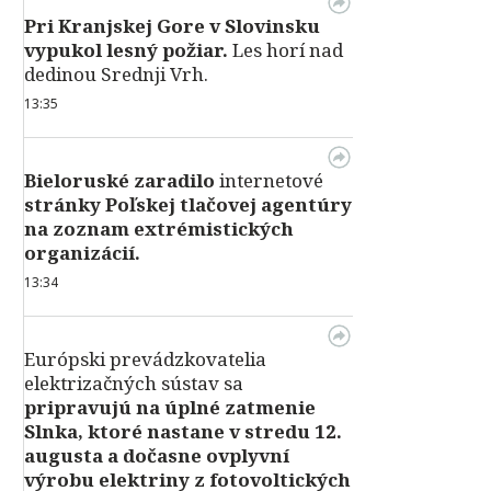
Pri Kranjskej Gore v Slovinsku
vypukol lesný požiar.
Les horí nad
dedinou Srednji Vrh.
13:35
Bieloruské zaradilo
internetové
stránky Poľskej tlačovej agentúry
na zoznam extrémistických
organizácií.
13:34
Európski prevádzkovatelia
elektrizačných sústav sa
pripravujú na úplné zatmenie
Slnka, ktoré nastane v stredu 12.
augusta a dočasne ovplyvní
výrobu elektriny z fotovoltických