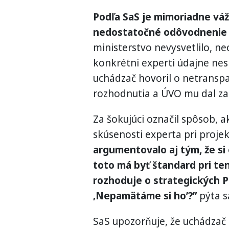
Podľa SaS je mimoriadne váž
nedostatočné odôvodnenie 
ministerstvo nevysvetlilo, n
konkrétni experti údajne ne
uchádzač hovoril o netransp
rozhodnutia a ÚVO mu dal za 
Za šokujúci označil spôsob,
skúsenosti experta pri proje
argumentovalo aj tým, že si
toto má byť štandard pri ten
rozhoduje o strategických P
‚Nepamätáme si ho’?”
pýta s
SaS upozorňuje, že uchádzač 