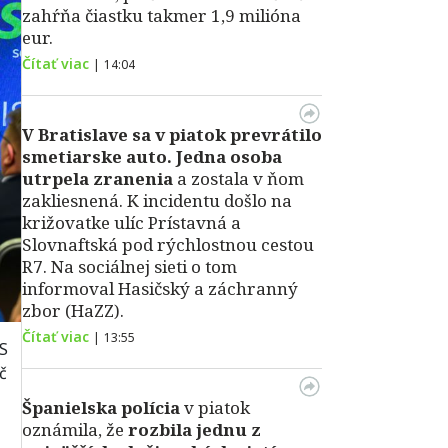
zahŕňa čiastku takmer 1,9 milióna
eur.
Čítať viac
|
14:04
V Bratislave sa v piatok prevrátilo
smetiarske auto. Jedna osoba
utrpela zranenia
a zostala v ňom
zakliesnená. K incidentu došlo na
križovatke ulíc Prístavná a
Slovnaftská pod rýchlostnou cestou
R7. Na sociálnej sieti o tom
informoval Hasičský a záchranný
zbor (HaZZ).
Čítať viac
|
13:55
aS
č
Španielska polícia
v piatok
oznámila, že
rozbila jednu z