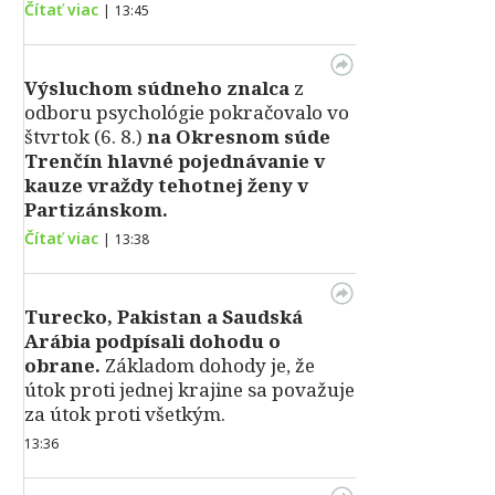
Čítať viac
|
13:45
Výsluchom súdneho znalca
z
odboru psychológie pokračovalo vo
štvrtok (6. 8.)
na Okresnom súde
Trenčín hlavné pojednávanie v
kauze vraždy tehotnej ženy v
Partizánskom.
Čítať viac
|
13:38
Turecko, Pakistan a Saudská
Arábia podpísali dohodu o
obrane.
Základom dohody je, že
útok proti jednej krajine sa považuje
za útok proti všetkým.
13:36