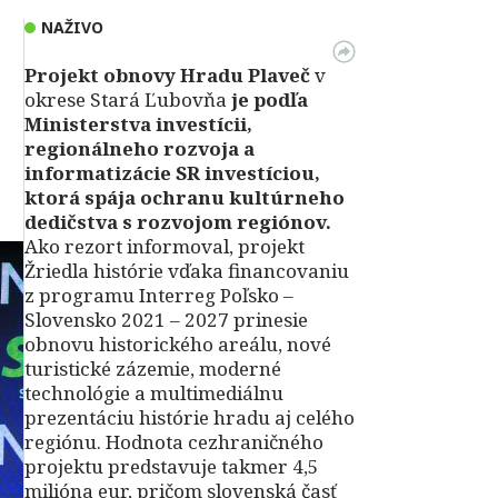
NAŽIVO
Projekt obnovy Hradu Plaveč
v
okrese Stará Ľubovňa
je podľa
Ministerstva investícii,
regionálneho rozvoja a
informatizácie SR investíciou,
ktorá spája ochranu kultúrneho
dedičstva s rozvojom regiónov.
Ako rezort informoval, projekt
Žriedla histórie vďaka financovaniu
z programu Interreg Poľsko –
Slovensko 2021 – 2027 prinesie
obnovu historického areálu, nové
turistické zázemie, moderné
technológie a multimediálnu
prezentáciu histórie hradu aj celého
regiónu. Hodnota cezhraničného
projektu predstavuje takmer 4,5
milióna eur, pričom slovenská časť