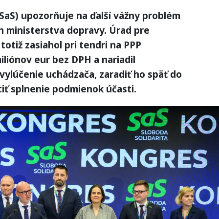
(SaS) upozorňuje na ďalší vážny problém
h ministerstva dopravy. Úrad pre
otiž zasiahol pri tendri na PPP
liónov eur bez DPH a nariadil
 vylúčenie uchádzača, zaradiť ho späť do
iť splnenie podmienok účasti.