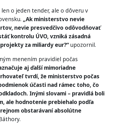
len o jeden tender, ale o dôveru v
ovensku.
„Ak ministerstvo nevie
rtov, nevie presvedčivo odôvodňovať
stáť kontrolu ÚVO, vzniká zásadná
 projekty za miliardy eur?”
upozornil.
žným menením pravidiel počas
načuje aj ďalší mimoriadne
hovateľ tvrdí, že ministerstvo počas
 podmienok účasti nad rámec toho, čo
dkladoch. Inými slovami – pravidlá boli
, ale hodnotenie prebiehalo podľa
 verejnom obstarávaní absolútne
Báthory.