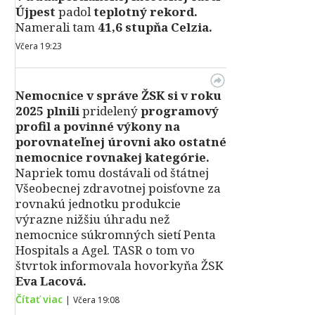
Újpest
padol
teplotný rekord.
Namerali tam
41,6 stupňa Celzia.
Včera 19:23
Nemocnice v správe ŽSK si v roku
2025 plnili
pridelený
programový
profil a povinné výkony na
porovnateľnej úrovni ako ostatné
nemocnice rovnakej kategórie.
Napriek tomu dostávali od štátnej
Všeobecnej zdravotnej poisťovne za
rovnakú jednotku produkcie
výrazne nižšiu úhradu než
nemocnice súkromných sietí Penta
Hospitals a Agel. TASR o tom vo
štvrtok informovala hovorkyňa ŽSK
Eva Lacová.
Čítať viac
|
Včera 19:08