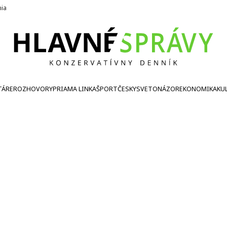
nia
TÁRE
ROZHOVORY
PRIAMA LINKA
ŠPORT
ČESKY
SVETONÁZOR
EKONOMIKA
KU