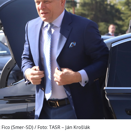
Fico (Smer-SD) / Foto: TASR – Ján Krošlák