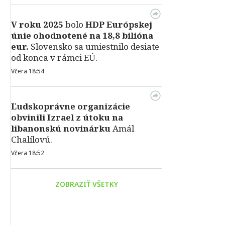
V roku 2025
bolo
HDP
Európskej
únie ohodnotené na 18,8 bilióna
eur.
Slovensko sa umiestnilo desiate
od konca v rámci EÚ.
Včera 18:54
Ľudskoprávne organizácie
obvinili Izrael z útoku na
libanonskú novinárku
Amál
Chalílovú.
Včera 18:52
ZOBRAZIŤ VŠETKY