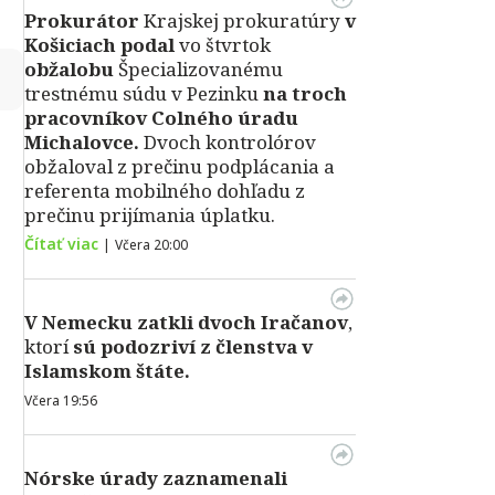
Prokurátor
Krajskej prokuratúry
v
Košiciach podal
vo štvrtok
obžalobu
Špecializovanému
↻
trestnému súdu v Pezinku
na troch
pracovníkov Colného úradu
Michalovce.
Dvoch kontrolórov
obžaloval z prečinu podplácania a
referenta mobilného dohľadu z
prečinu prijímania úplatku.
Čítať viac
|
Včera 20:00
V Nemecku zatkli dvoch Iračanov
,
ktorí
sú podozriví z členstva v
Islamskom štáte.
Včera 19:56
Nórske úrady zaznamenali