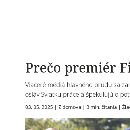
Prečo premiér F
Viaceré médiá hlavného prúdu sa zame
osláv Sviatku práce a špekulujú o p
03. 05. 2025
|
Z domova
|
3 min. čítania
|
Ži