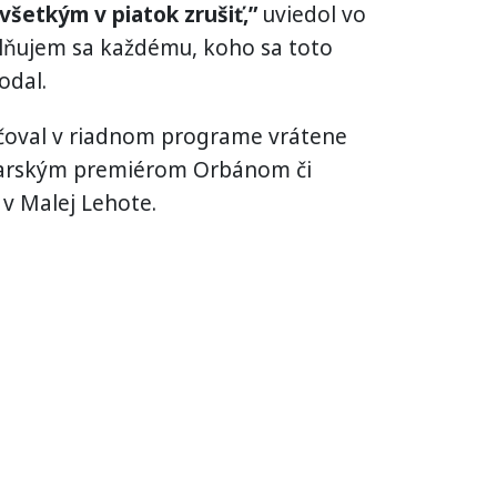
šetkým v piatok zrušiť,”
uviedol vo
lňujem sa každému, koho sa toto
odal.
čoval v riadnom programe vrátene
arským premiérom Orbánom či
v Malej Lehote.