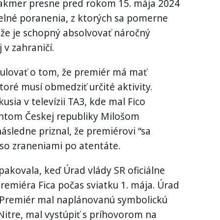
takmer presne pred rokom 15. mája 2024
elné poranenia, z ktorých sa pomerne
y, že je schopný absolvovať náročný
v zahraničí.
kulovať o tom, že premiér má mať
oré musí obmedziť určité aktivity.
usia v televízii TA3, kde mal Fico
ntom Českej republiky Milošom
ledne priznal, že premiérovi “sa
 so zraneniami po atentáte.
pakovala, keď Úrad vlády SR oficiálne
emiéra Fica počas sviatku 1. mája. Úrad
. Premiér mal naplánovanú symbolickú
itre, mal vystúpiť s príhovorom na