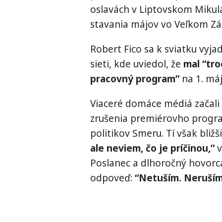
oslavách v Liptovskom Mikuláš
stavania májov vo Veľkom Zál
Robert Fico sa k sviatku vyja
sieti, kde uviedol, že
mal “tro
pracovný program”
na 1. máj
Viaceré domáce médiá začali
zrušenia premiérovho progra
politikov Smeru. Tí však bliž
ale neviem, čo je príčinou,”
v
Poslanec a dlhoročný hovorc
odpoveď:
“Netuším. Neruším,