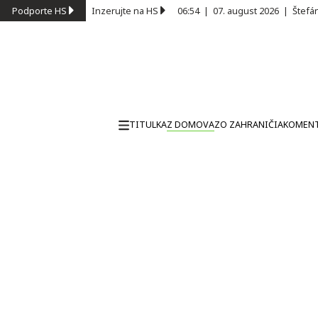
Podporte HS
Inzerujte na HS
06:54
|
07. august 2026
|
Štefá
TITULKA
Z DOMOVA
ZO ZAHRANIČIA
KOMEN