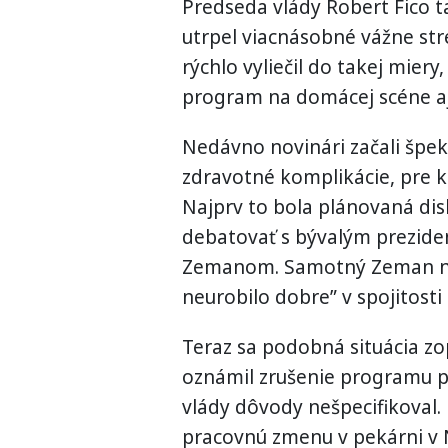
Predseda vlády Robert Fico 
utrpel viacnásobné vážne str
rýchlo vyliečil do takej mier
program na domácej scéne aj 
Nedávno novinári začali špe
zdravotné komplikácie, pre kt
Najprv to bola plánovaná disk
debatovať s bývalým prezide
Zemanom. Samotný Zeman nás
neurobilo dobre” v spojitosti
Teraz sa podobná situácia zo
oznámil zrušenie programu pr
vlády dôvody nešpecifikoval
pracovnú zmenu v pekárni v N