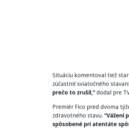
Situáciu komentoval tiež star
zúčastniť sviatočného stavan
prečo to zrušil,“
dodal pre TV
Premiér Fico pred dvoma tý
zdravotného stavu.
“Vážení p
spôsobené pri atentáte sp