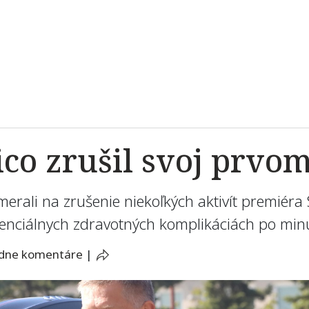
ico zrušil svoj prv
rali na zrušenie niekoľkých aktivít premiéra
otenciálnych zdravotných komplikáciách po mi
adne komentáre
|