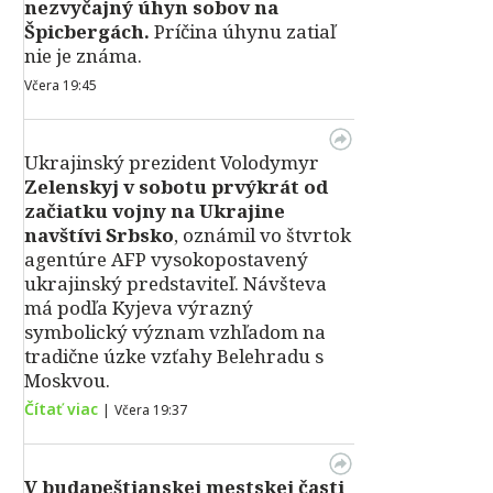
nezvyčajný úhyn sobov na
Špicbergách.
Príčina úhynu zatiaľ
nie je známa.
Včera 19:45
Ukrajinský prezident Volodymyr
Zelenskyj v sobotu prvýkrát od
začiatku vojny na Ukrajine
navštívi Srbsko
, oznámil vo štvrtok
agentúre AFP vysokopostavený
ukrajinský predstaviteľ. Návšteva
má podľa Kyjeva výrazný
symbolický význam vzhľadom na
tradične úzke vzťahy Belehradu s
Moskvou.
Čítať viac
|
Včera 19:37
V
budapeštianskej mestskej časti