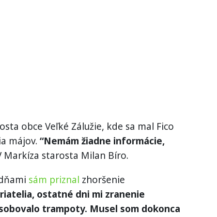
osta obce Veľké Zálužie, kde sa mal Fico
ia májov.
“Nemám žiadne informácie,
 Markíza starosta Milan Bíro.
ždňami
sám priznal
zhoršenie
riatelia, ostatné dni mi zranenie
ôsobovalo trampoty. Musel som dokonca