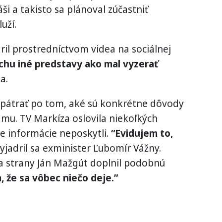
i a takisto sa plánoval zúčastniť
uží.
dril prostredníctvom videa na sociálnej
chu iné predstavy ako mal vyzerať
a.
 pátrať po tom, aké sú konkrétne dôvody
mu. TV Markíza oslovila niekoľkých
šie informácie neposkytli.
“Evidujem to,
yjadril sa exminister Ľubomír Vážny.
a strany Ján Mažgút doplnil podobnú
 že sa vôbec niečo deje.”