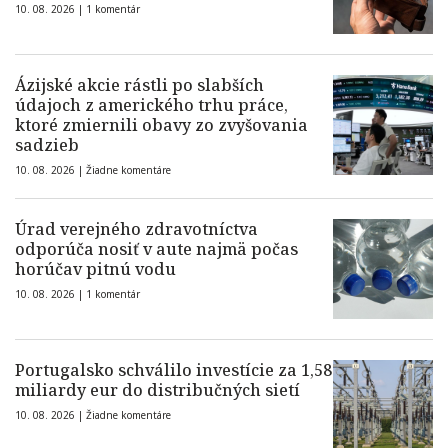
10. 08. 2026 |
1 komentár
Ázijské akcie rástli po slabších
údajoch z amerického trhu práce,
ktoré zmiernili obavy zo zvyšovania
sadzieb
10. 08. 2026 |
Žiadne komentáre
Úrad verejného zdravotníctva
odporúča nosiť v aute najmä počas
horúčav pitnú vodu
10. 08. 2026 |
1 komentár
Portugalsko schválilo investície za 1,58
miliardy eur do distribučných sietí
10. 08. 2026 |
Žiadne komentáre