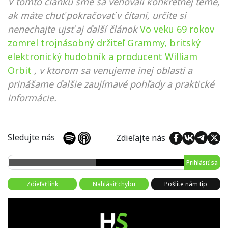
V tomto článku sme sa venovali konkrétnej téme,
ak máte chuť pokračovať v čítaní, určite si
nenechajte ujsť aj ďalší článok
Vo veku 69 rokov
zomrel trojnásobný držiteľ Grammy, britský
elektronický hudobník a producent William
Orbit
, v ktorom sa venujeme inej oblasti a
prinášame ďalšie zaujímavé pohľady a praktické
informácie.
Sledujte nás
Zdieľajte nás
Prihlásiť sa
Zdieľať link
Nahlásiť chybu
Pošlite nám tip