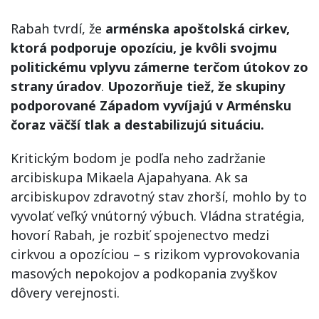
Rabah tvrdí, že
arménska apoštolská cirkev,
ktorá podporuje opozíciu, je kvôli svojmu
politickému vplyvu zámerne terčom útokov zo
strany úradov
.
Upozorňuje tiež, že skupiny
podporované Západom vyvíjajú v Arménsku
čoraz väčší tlak a destabilizujú situáciu.
Kritickým bodom je podľa neho zadržanie
arcibiskupa Mikaela Ajapahyana. Ak sa
arcibiskupov zdravotný stav zhorší, mohlo by to
vyvolať veľký vnútorný výbuch. Vládna stratégia,
hovorí Rabah, je rozbiť spojenectvo medzi
cirkvou a opozíciou – s rizikom vyprovokovania
masových nepokojov a podkopania zvyškov
dôvery verejnosti.