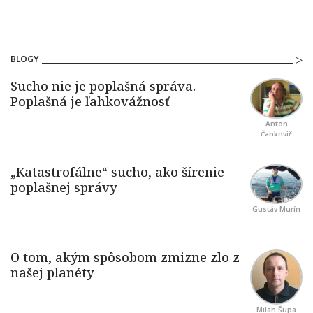
BLOGY
Anton
Čapkovič
Gustáv Murín
Milan Šupa