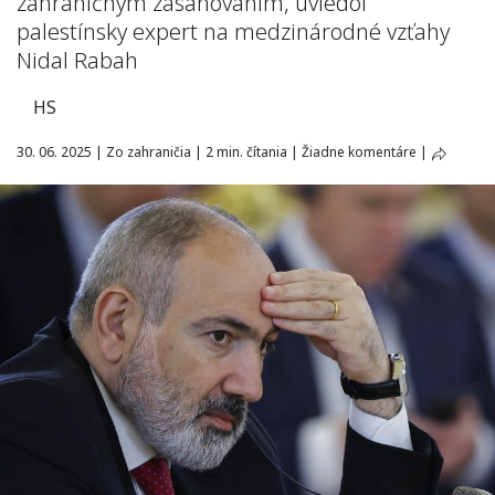
zahraničným zasahovaním, uviedol
palestínsky expert na medzinárodné vzťahy
Nidal Rabah
HS
30. 06. 2025
|
Zo zahraničia
|
2 min. čítania
|
Žiadne komentáre
|