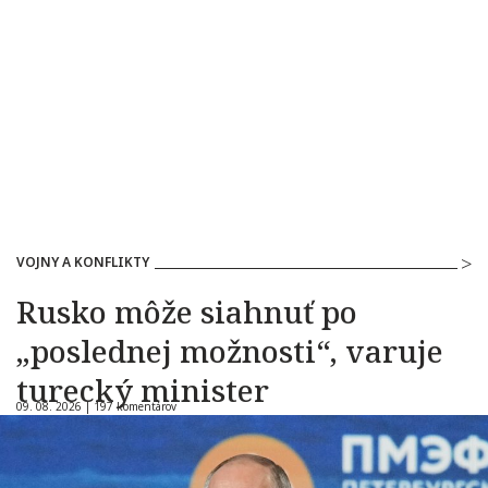
VOJNY A KONFLIKTY
Rusko môže siahnuť po
„poslednej možnosti“, varuje
turecký minister
09. 08. 2026 |
197 komentárov