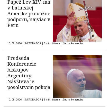
Pápež Lev XIV. má
v Latinskej
Amerike prevažne
podporu, najviac v
Peru
10. 08. 2026
|
SVETONÁZOR
|
3 min. čítania
|
Žiadne komentáre
Predseda
Konferencie
biskupov
Argentíny:
Návšteva je
posolstvom pokoja
10. 08. 2026
|
SVETONÁZOR
|
3 min. čítania
|
Žiadne komentáre