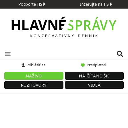
Podporte HS
Inzerujte na HS
Prihlásiť sa
Predplatné
NAŽIVO
NAJČÍTANEJŠIE
ROZHOVORY
VIDEÁ