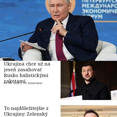
Ukrajina chce už na
jeseň zasahovať
Rusko balistickými
raketami
09. 08. 2026 |
141 komentárov
To najdôležitejšie z
Ukrajiny: Zelenský