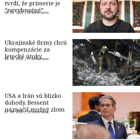
tvrdí, že prímerie je
“nevyhnutné”
08. 08. 2026 |
36 komentárov
Ukrajinské firmy chcú
kompenzácie za
letecké útoky
08. 08. 2026 |
51 komentárov
USA a Irán sú blízko
dohody. Bessent
naznačil možný zlom
07. 08. 2026 |
18 komentárov