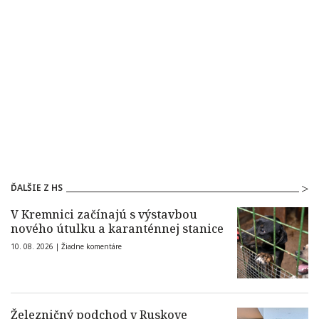
ĎALŠIE Z HS
V Kremnici začínajú s výstavbou
nového útulku a karanténnej stanice
10. 08. 2026 |
Žiadne komentáre
Železničný podchod v Ruskove