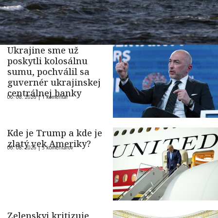
Ukrajine sme už
poskytli kolosálnu
sumu, pochválil sa
guvernér ukrajinskej
centrálnej banky
06. 08. 2026 |
1 komentár
Kde je Trump a kde je
zlatý vek Ameriky?
06. 08. 2026 |
5 komentárov
Zelenskyj kritizuje