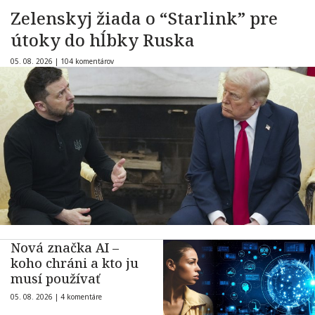
Zelenskyj žiada o “Starlink” pre
útoky do hĺbky Ruska
05. 08. 2026 |
104 komentárov
Nová značka AI –
koho chráni a kto ju
musí používať
05. 08. 2026 |
4 komentáre