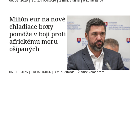
06. 08. 2026
|
ZO ZAHRANIČIA
|
2 min. čítania
|
6 komentárov
Milión eur na nové
chladiace boxy
pomôže v boji proti
africkému moru
ošípaných
06. 08. 2026
|
EKONOMIKA
|
3 min. čítania
|
Žiadne komentáre