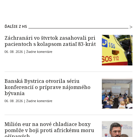
ĎALŠIE Z HS
Záchranári vo štvrtok zasahovali pri
pacientoch s kolapsom zatiaľ 83-krát
06. 08. 2026 |
Žiadne komentáre
Banská Bystrica otvorila sériu
konferencií o príprave nájomného
bývania
06. 08. 2026 |
Žiadne komentáre
Milión eur na nové chladiace boxy
pomôže v boji proti africkému moru
ošípaných