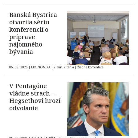
Banská Bystrica
otvorila sériu
konferencií o
príprave
nájomného
bývania
06. 08. 2026
|
EKONOMIKA
|
2 min. čítania
|
Žiadne komentáre
V Pentagóne
vládne strach –
Hegsethovi hrozí
odvolanie