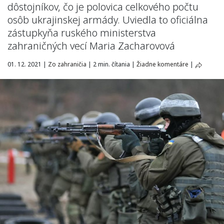
dôstojníkov, čo je polovica celkového počtu
osôb ukrajinskej armády.
Uviedla to oficiálna
zástupkyňa ruského ministerstva
zahraničných vecí Maria Zacharovová
01. 12. 2021
|
Zo zahraničia
|
2 min. čítania
|
Žiadne komentáre
|