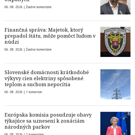
06. 08. 2026 |
Žiadne komentáre
Finančná správa: Majetok, ktorý
prepadol štátu, môže pomôcť ľuďom v
núdzi
06. 08. 2026 |
Žiadne komentáre
Slovenské domácnosti krátkodobé
výkyvy cien elektriny spôsobené
teplom a suchom nepocítia
06. 08. 2026 |
1 komentár
Európska komisia posudzuje obavy
týkajúce sa uznesení k zonáciám
národných parkov
06. 08. 2026 |
2 komentáre