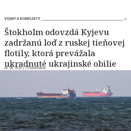
VOJNY A KONFLIKTY
Štokholm odovzdá Kyjevu
zadržanú loď z ruskej tieňovej
flotily, ktorá prevážala
ukradnuté ukrajinské obilie
06. 08. 2026 |
13 komentárov