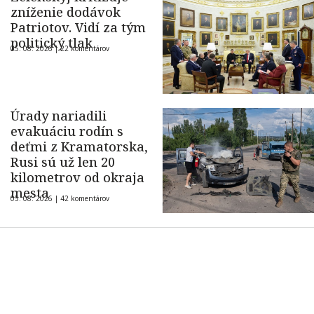
zníženie dodávok
Patriotov. Vidí za tým
politický tlak
05. 08. 2026 |
22 komentárov
Úrady nariadili
evakuáciu rodín s
deťmi z Kramatorska,
Rusi sú už len 20
kilometrov od okraja
mesta
05. 08. 2026 |
42 komentárov