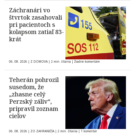
Záchranári vo
štvrtok zasahovali
pri pacientoch s
kolapsom zatiaľ 83-
krát
06. 08. 2026
|
Z DOMOVA
|
2 min. čítania
|
Žiadne komentáre
Teherán pohrozil
susedom, že
„zhasne celý
Perzský záliv“,
pripravil zoznam
cieľov
06. 08. 2026
|
ZO ZAHRANIČIA
|
2 min. čítania
|
1 komentár