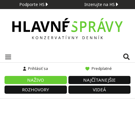
Podporte HS
Inzerujte na HS
Prihlásiť sa
Predplatné
NAŽIVO
NAJČÍTANEJŠIE
ROZHOVORY
VIDEÁ