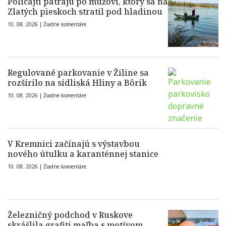
Policajti pátrajú po mužovi, ktorý sa na
Zlatých pieskoch stratil pod hladinou
10. 08. 2026 |
Žiadne komentáre
Regulované parkovanie v Žiline sa
rozšírilo na sídliská Hliny a Bôrik
10. 08. 2026 |
Žiadne komentáre
V Kremnici začínajú s výstavbou
nového útulku a karanténnej stanice
10. 08. 2026 |
Žiadne komentáre
Železničný podchod v Ruskove
skrášlila grafiti maľba s motívom