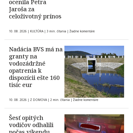
ocenila Petra
Jaroša za
celoživotný prínos
10. 08. 2026
|
KULTÚRA
|
3 min. čítania
|
Žiadne komentáre
Nadácia BVS má na
granty na
vodozádržné
opatrenia k
dispozícii ešte 160
tisíc eur
10. 08. 2026
|
Z DOMOVA
|
2 min. čítania
|
Žiadne komentáre
Šesť opitých
vodičov odhalili
počas víkendu