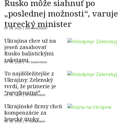
Rusko môže siahnuť po
„poslednej možnosti“, varuje
turecký minister
09. 08. 2026 |
200 komentárov
Ukrajina chce už na
jeseň zasahovať
Rusko balistickými
raketami
09. 08. 2026 |
141 komentárov
To najdôležitejšie z
Ukrajiny: Zelenský
tvrdí, že prímerie je
“nevyhnutné”
08. 08. 2026 |
36 komentárov
Ukrajinské firmy chcú
kompenzácie za
letecké útoky
08. 08. 2026 |
51 komentárov