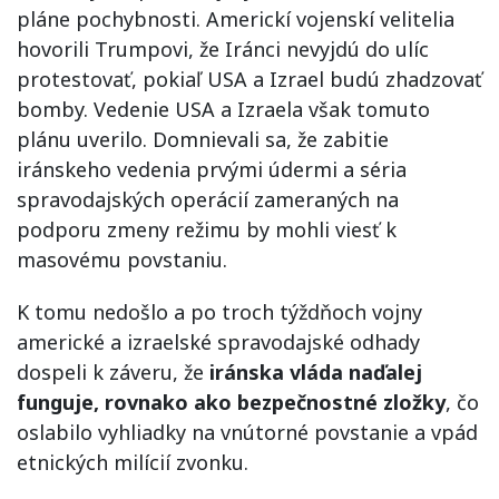
pláne pochybnosti. Americkí vojenskí velitelia
hovorili Trumpovi, že Iránci nevyjdú do ulíc
protestovať, pokiaľ USA a Izrael budú zhadzovať
bomby. Vedenie USA a Izraela však tomuto
plánu uverilo. Domnievali sa, že zabitie
iránskeho vedenia prvými údermi a séria
spravodajských operácií zameraných na
podporu zmeny režimu by mohli viesť k
masovému povstaniu.
K tomu nedošlo a po troch týždňoch vojny
americké a izraelské spravodajské odhady
dospeli k záveru, že
iránska vláda naďalej
funguje, rovnako ako bezpečnostné zložky
, čo
oslabilo vyhliadky na vnútorné povstanie a vpád
etnických milícií zvonku.