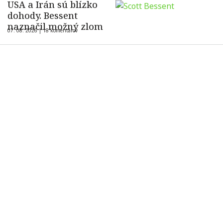
USA a Irán sú blízko
dohody. Bessent
naznačil možný zlom
07. 08. 2026 |
18 komentárov