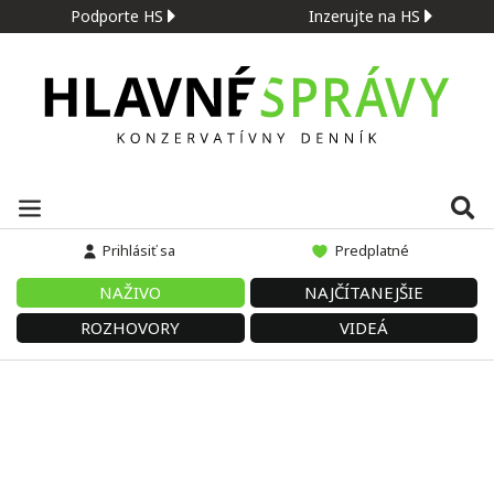
Podporte HS
Inzerujte na HS
Prihlásiť sa
Predplatné
NAŽIVO
NAJČÍTANEJŠIE
ROZHOVORY
VIDEÁ