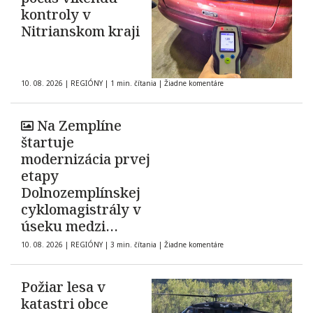
kontroly v
Nitrianskom kraji
10. 08. 2026
|
REGIÓNY
|
1 min. čítania
|
Žiadne komentáre
Na Zemplíne
štartuje
modernizácia prvej
etapy
Dolnozemplínskej
cyklomagistrály v
úseku medzi
obcami Borša a
10. 08. 2026
|
REGIÓNY
|
3 min. čítania
|
Žiadne komentáre
Zatín
Požiar lesa v
katastri obce