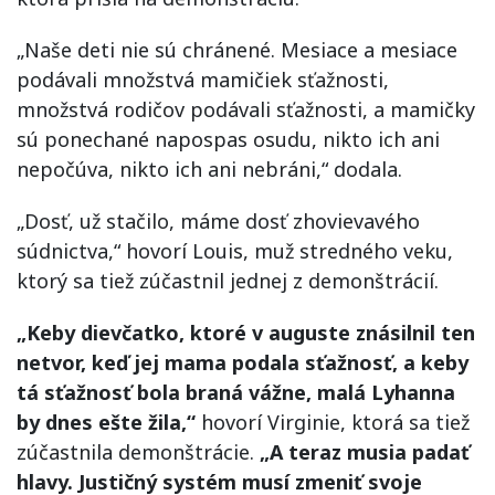
„Naše deti nie sú chránené. Mesiace a mesiace
podávali množstvá mamičiek sťažnosti,
množstvá rodičov podávali sťažnosti, a mamičky
sú ponechané napospas osudu, nikto ich ani
nepočúva, nikto ich ani nebráni,“ dodala.
„Dosť, už stačilo, máme dosť zhovievavého
súdnictva,“ hovorí Louis, muž stredného veku,
ktorý sa tiež zúčastnil jednej z demonštrácií.
„Keby dievčatko, ktoré v auguste znásilnil ten
netvor, keď jej mama podala sťažnosť, a keby
tá sťažnosť bola braná vážne, malá Lyhanna
by dnes ešte žila,“
hovorí Virginie, ktorá sa tiež
zúčastnila demonštrácie.
„A teraz musia padať
hlavy. Justičný systém musí zmeniť svoje