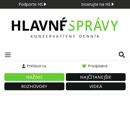
Podporte HS
Inzerujte na HS
Prihlásiť sa
Predplatné
NAŽIVO
NAJČÍTANEJŠIE
ROZHOVORY
VIDEÁ