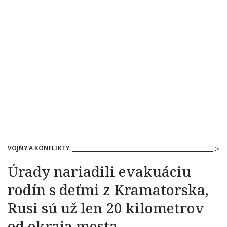
VOJNY A KONFLIKTY
Úrady nariadili evakuáciu
rodín s deťmi z Kramatorska,
Rusi sú už len 20 kilometrov
od okraja mesta