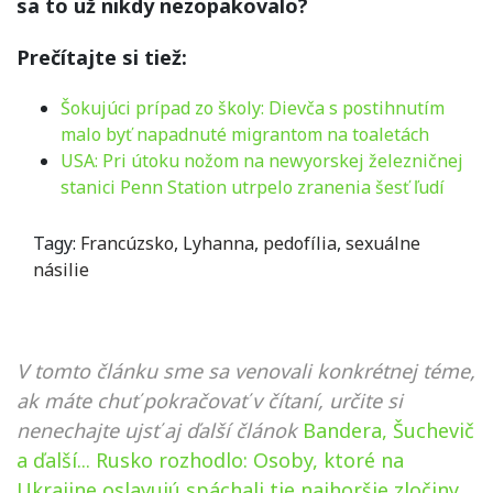
sa to už nikdy nezopakovalo?
Prečítajte si tiež:
Šokujúci prípad zo školy: Dievča s postihnutím
malo byť napadnuté migrantom na toaletách
USA: Pri útoku nožom na newyorskej železničnej
stanici Penn Station utrpelo zranenia šesť ľudí
Tagy:
Francúzsko
,
Lyhanna
,
pedofília
,
sexuálne
násilie
V tomto článku sme sa venovali konkrétnej téme,
ak máte chuť pokračovať v čítaní, určite si
nenechajte ujsť aj ďalší článok
Bandera, Šuchevič
a ďalší... Rusko rozhodlo: Osoby, ktoré na
Ukrajine oslavujú spáchali tie najhoršie zločiny
,