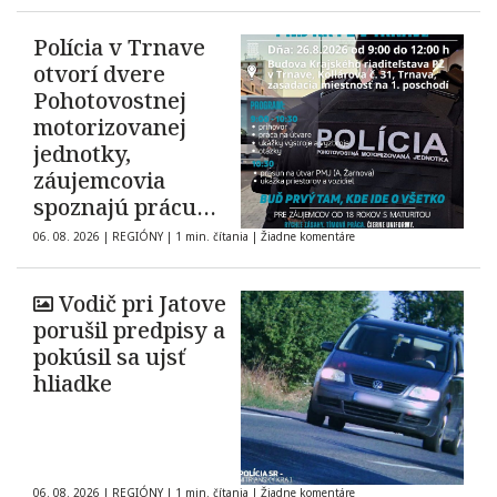
Polícia v Trnave
otvorí dvere
Pohotovostnej
motorizovanej
jednotky,
záujemcovia
spoznajú prácu
zásahovej jednotky
06. 08. 2026
|
REGIÓNY
|
1 min. čítania
|
Žiadne komentáre
Vodič pri Jatove
porušil predpisy a
pokúsil sa ujsť
hliadke
06. 08. 2026
|
REGIÓNY
|
1 min. čítania
|
Žiadne komentáre