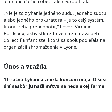
a mnoho ďalších obetí, ale neurobil tak.
„Nie je to zlyhanie jedného súdu, jedného sudcu
alebo jedného prokurátora – je to celý systém,
ktorý treba prehodnotiť,“ hovorí Virginie
Bordeaux, aktivistka združenia za práva detí
Collectif Enfantiste, ktorá sa spolupodieľala na
organizácii zhromaždenia v Lyone.
Únos a vražda
11-ročná Lyhanna zmizla koncom mája. O šesť
dní neskôr ju našli mŕtvu na neďalekej farme.