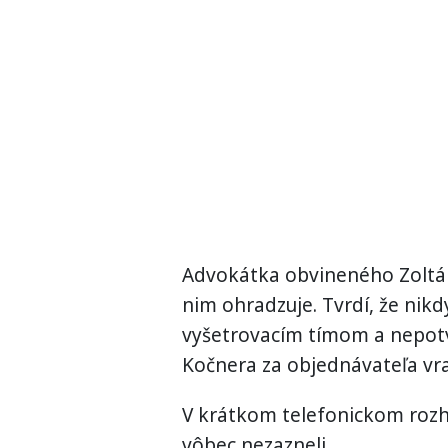
Advokátka obvineného Zoltána 
nim ohradzuje. Tvrdí, že nikd
vyšetrovacím tímom a nepotvr
Kočnera za objednávateľa vra
V krátkom telefonickom rozh
vôbec nezazneli.