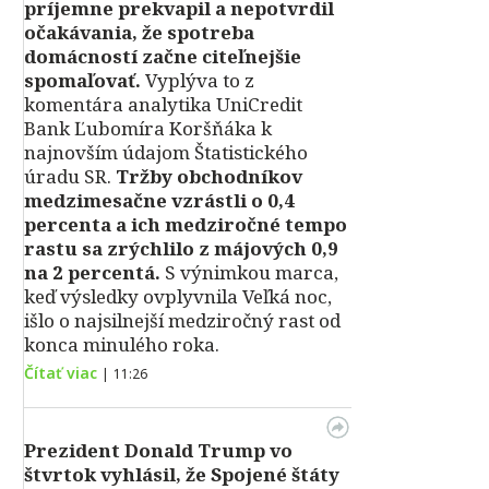
príjemne prekvapil a nepotvrdil
očakávania, že spotreba
domácností začne citeľnejšie
spomaľovať.
Vyplýva to z
komentára analytika UniCredit
Bank Ľubomíra Koršňáka k
najnovším údajom Štatistického
úradu SR.
Tržby obchodníkov
medzimesačne vzrástli o 0,4
percenta a ich medziročné tempo
rastu sa zrýchlilo z májových 0,9
na 2 percentá.
S výnimkou marca,
keď výsledky ovplyvnila Veľká noc,
išlo o najsilnejší medziročný rast od
konca minulého roka.
Čítať viac
|
11:26
Prezident Donald Trump vo
štvrtok vyhlásil, že Spojené štáty