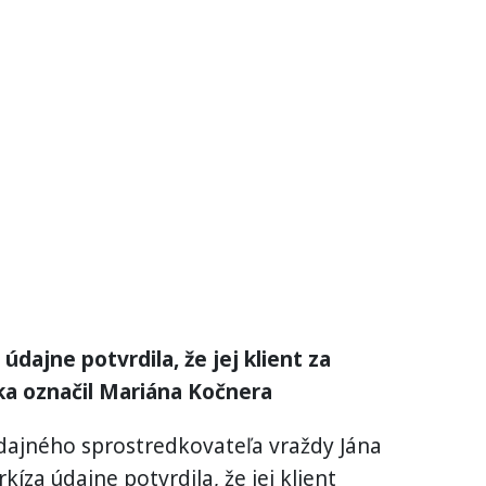
údajne potvrdila, že jej klient za
ka označil Mariána Kočnera
údajného sprostredkovateľa vraždy Jána
íza údajne potvrdila, že jej klient