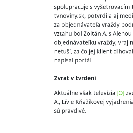
spolupracuje s vyšetrovacím 
tvnoviny.sk, potvrdila aj med
za objednávateľa vraždy pod
vzťahu bol Zoltán A. s Alenou 
objednávateľku vraždy, vraj n
netuší, za čo jej klient dlho
napísal portál.
Zvrat v tvrdení
Aktuálne však televízia
JOJ
zv
A., Lívie Kňažíkovej vyjadreni
sú pravdivé.