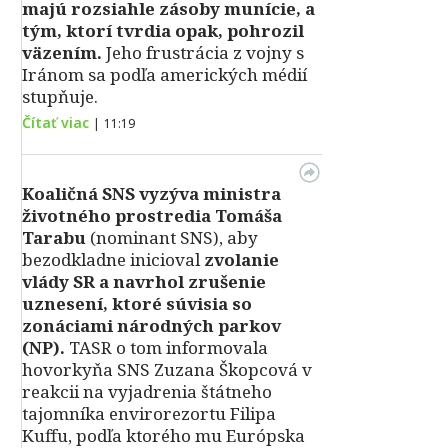
majú rozsiahle zásoby munície, a
tým, ktorí tvrdia opak, pohrozil
väzením.
Jeho frustrácia z vojny s
Iránom sa podľa amerických médií
stupňuje.
Čítať viac
|
11:19
Koaličná SNS vyzýva ministra
životného prostredia Tomáša
Tarabu
(nominant SNS), aby
bezodkladne inicioval
zvolanie
vlády SR a navrhol zrušenie
uznesení, ktoré súvisia so
zonáciami národných parkov
(NP).
TASR o tom informovala
hovorkyňa SNS Zuzana Škopcová v
reakcii na vyjadrenia štátneho
tajomníka envirorezortu Filipa
Kuffu, podľa ktorého mu Európska