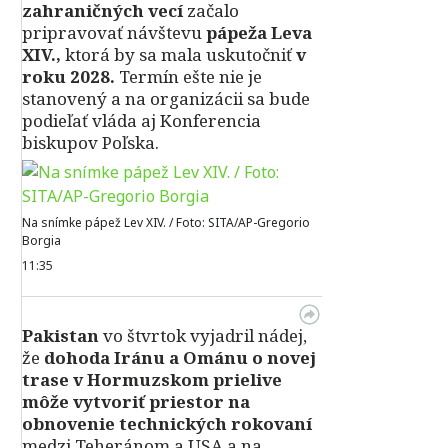
zahraničných vecí
začalo
pripravovať návštevu
pápeža Leva
XIV.,
ktorá by sa mala uskutočniť
v
roku 2028.
Termín ešte nie je
stanovený a na organizácii sa bude
podieľať vláda aj Konferencia
biskupov Poľska.
Na snímke pápež Lev XIV. / Foto: SITA/AP-Gregorio
Borgia
11:35
Pakistan
vo štvrtok vyjadril nádej,
že
dohoda Iránu a Ománu o novej
trase v Hormuzskom prielive
môže vytvoriť priestor na
obnovenie technických rokovaní
medzi Teheránom a USA a na