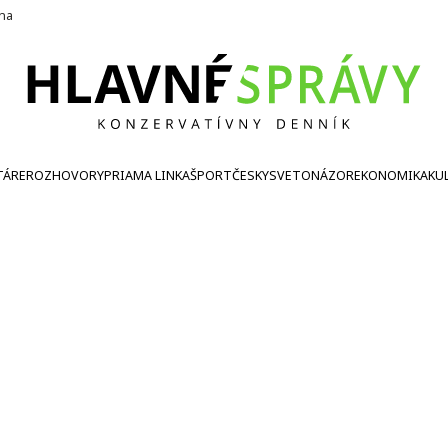
ína
TÁRE
ROZHOVORY
PRIAMA LINKA
ŠPORT
ČESKY
SVETONÁZOR
EKONOMIKA
KU