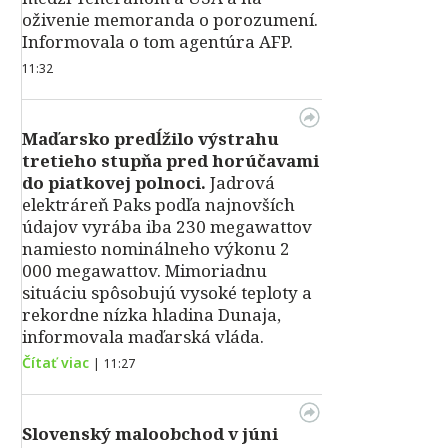
oživenie memoranda o porozumení.
Informovala o tom agentúra AFP.
11:32
Maďarsko predĺžilo výstrahu
tretieho stupňa pred horúčavami
do piatkovej polnoci.
Jadrová
elektráreň Paks podľa najnovších
údajov vyrába iba 230 megawattov
namiesto nominálneho výkonu 2
000 megawattov. Mimoriadnu
situáciu spôsobujú vysoké teploty a
rekordne nízka hladina Dunaja,
informovala maďarská vláda.
Čítať viac
|
11:27
Slovenský maloobchod v júni