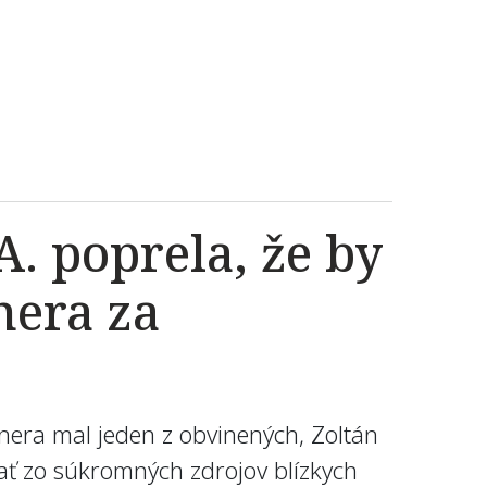
. poprela, že by
čnera za
nera mal jeden z obvinených, Zoltán
ať zo súkromných zdrojov blízkych