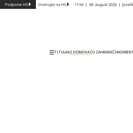
Podporte HS
Inzerujte na HS
11:56
|
06. august 2026
|
Jozef
TITULKA
Z DOMOVA
ZO ZAHRANIČIA
KOMEN