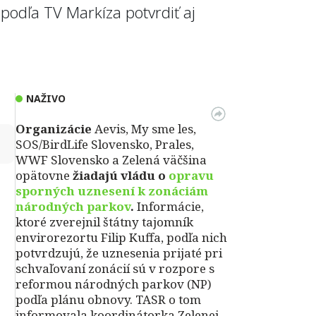
 podľa TV Markíza potvrdiť aj
NAŽIVO
Organizácie
Aevis, My sme les,
↻
SOS/BirdLife Slovensko, Prales,
WWF Slovensko a Zelená väčšina
opätovne
žiadajú vládu o
opravu
sporných uznesení k zonáciám
národných parkov
.
Informácie,
ktoré zverejnil štátny tajomník
envirorezortu Filip Kuffa, podľa nich
potvrdzujú, že uznesenia prijaté pri
schvaľovaní zonácií sú v rozpore s
reformou národných parkov (NP)
podľa plánu obnovy. TASR o tom
informovala koordinátorka Zelenej