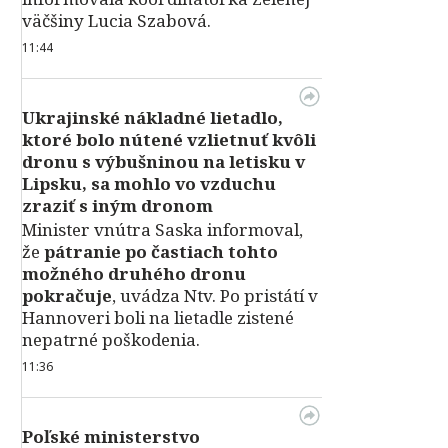
väčšiny Lucia Szabová.
11:44
Ukrajinské nákladné lietadlo,
ktoré bolo nútené vzlietnuť kvôli
dronu s výbušninou na letisku v
Lipsku, sa mohlo vo vzduchu
zraziť s iným dronom
Minister vnútra Saska informoval,
že
pátranie po častiach tohto
možného druhého dronu
pokračuje
, uvádza Ntv. Po pristátí v
Hannoveri boli na lietadle zistené
nepatrné poškodenia.
11:36
Poľské ministerstvo