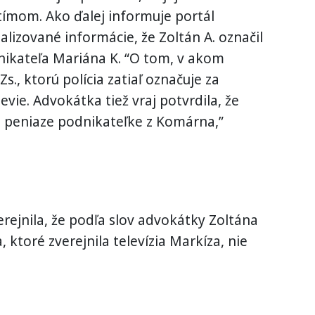
tímom. Ako ďalej informuje portál
ializované informácie, že Zoltán A. označil
nikateľa Mariána K. “O tom, v akom
Zs., ktorú polícia zatiaľ označuje za
evie. Advokátka tiež vraj potvrdila, že
val peniaze podnikateľke z Komárna,”
erejnila, že podľa slov advokátky Zoltána
a, ktoré zverejnila televízia Markíza, nie