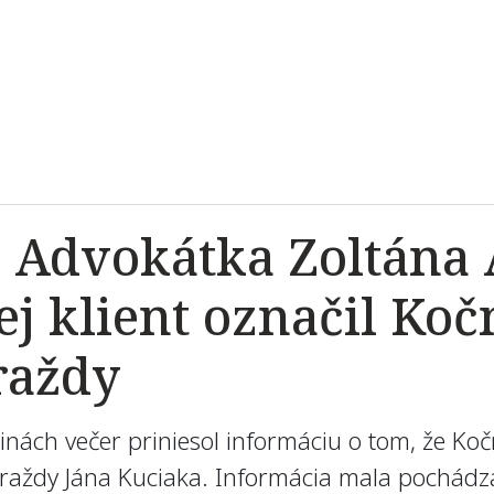
 Advokátka Zoltána A
jej klient označil Ko
raždy
nách večer priniesol informáciu o tom, že Koč
vraždy Jána Kuciaka. Informácia mala pochádz