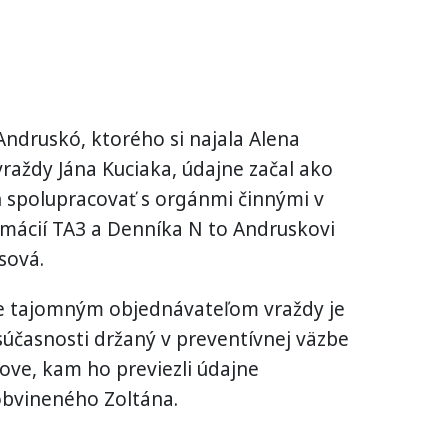
ndruskó, ktorého si najala Alena
raždy Jána Kuciaka, údajne začal ako
h spolupracovať s orgánmi činnými v
rmácií TA3 a Denníka N to Andruskovi
sová.
že tajomným objednávateľom vraždy je
súčasnosti držaný v preventívnej väzbe
ove, kam ho previezli údajne
obvineného Zoltána.